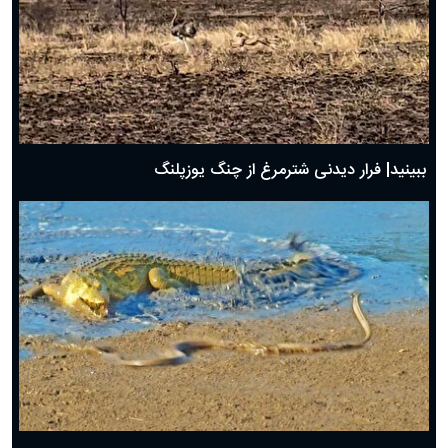
ببینید| فرار دیدنی شترمرغ از چنگ یوزپلنگ