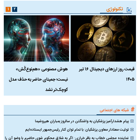
تکنولوژی
۱
۲
قیمت روز ارز‌های دیجیتال ۱۶ تیر
هوش مصنوعی «هم‌نوع‌کُش»
چ
۱۴۰۵
نیست؛ جمینای حاضر به حذف مدل
ک
کوچک‌تر نشد
#
شبکه های اجتماعی
پیام هشدارآمیز پزشکیان به واشنگتن در سالروز بمباران هیروشیما
توئیت معنادار معاون پزشکیان: با تمام توان کنار رئیس‌جمهور ایستاده‌ایم
نماینده مجلس خطاب به باقر خرازی: اگر به شلاق محکوم شوی حاضرم با وضو آن را