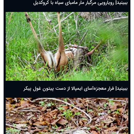
ببینید| رویارویی مرگبار مار مامبای سیاه با کروکدیل
ببینید| فرار معجزه‌آسای ایمپالا از دست پیتون غول پیکر