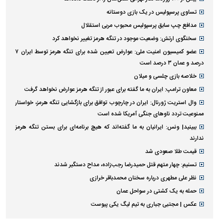
تساوی پرسپولیس در یک بازی دوستانه
مدافع چپ سابق پرسپولیس محبوب مربی استقلال
سخنگوی ارتش: وضعیت موجود در تنگه هرمز تغییر نخواهد کرد
عضو کمیسیون امنیت ملی: عوارض تعیین شده برای تنگه هرمز توسط ایران ۷
درصد و عمان ۳ درصد است
خلاصه بازی چلسی و میلان
معاون ترامپ: ایران به ما گفته برای عبور از تنگه هرمز عوارض نخواهد گرفت
وال استریت ژورنال: ایران در چارچوب توافق برای بازگشایی تنگه هرمز، خواستار
ممنوعیت تردد ناو‌های جنگی آمریکا شده است
ببینید| ونس: ایرانیان به ما گفته‌اند که هیچ برنامه‌ای برای بستن تنگه هرمز
ندارند
قیمت طلا صعودی شد
تسنیم: چهار متهم قتل حمیدرضا رجب‌زاده، مداح دستگیر شدند
نظر علی مطهری درباره سخنان محمدباقر خرازی
حمله به یک کشتی در سواحل عمان
عکس | مجتبی جباری به تیم لیگ یکی پیوست