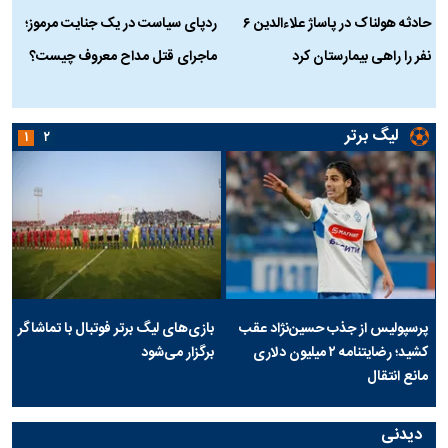
حادثه هولناک در پاساژ علاءالدین ۶
ردپای سیاست در یک جنایت مرموز؛
ج
نفر را راهی بیمارستان کرد
ماجرای قتل مداح معروف چیست؟
ب
ج
لیگ برتر
۱
۲
پرسپولیس از جذب حسین‌نژاد عقب
بازی‌های لیگ برتر فوتبال با تماشاگر
کشید؛ رضایتنامه ۲ میلیون دلاری
برگزار می‌شود
مانع انتقال
دیدنی