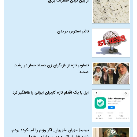
از بین بردن حشرات برنج
تاثیر استرس بر بدن
تصاویر تازه از بازیگران زن بامداد خمار در پشت
صحنه
اپل با یک اقدام تازه کاربران ایرانی را غافلگیر کرد
ببینید| مهران غفوریان: اگر وزنم را کم نکرده بودم،
شاید قبل از اکبر عبدی از دنیا می‌رفتم!