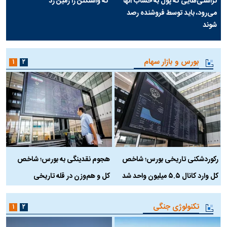
تراستی‌هایی که پول به حساب آنها
که واشنگتن را زمین زد
می‌رود، باید توسط فروشنده رصد
شوند
بورس و بازار سهام
۱
۲
رکوردشکنی تاریخی بورس؛ شاخص
هجوم نقدینگی به بورس؛ شاخص
ب
کل وارد کانال ۵.۵ میلیون واحد شد
کل و هم‌وزن در قله تاریخی
تکنولوژی جنگی
۱
۲