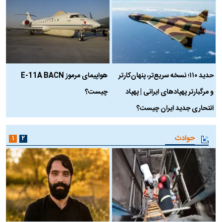
حدید ۱۱۰؛ نسخه سریع‌تر، پنهان‌کارتر
هواپیمای مرموز E-11A BACN
ف
و مرگبارتر پهپادهای ایرانی | پهپاد
چیست؟
م
انتحاری جدید ایران چیست؟
حوادث
۱
۲