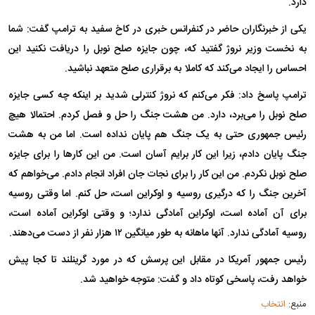
دارد.
یکی از خبرنگاران حاضر در کنفرانس خبری در کاخ سفید به ترامپ گفت: شما
به نخست وزیر نروژ گفتید که، چون جایزه صلح نوبل را دریافت نکنید این
احساس را ایجاد می‌کند که کاملا به برقراری صلح متعهد نباشید.
ترامپ پاسخ داد: فکر می‌کنم که نروژ کنترلی شدید بر اینکه چه کسی جایزه
صلح نوبل را می‌برد، دارد. من هشت جنگ را حل و فصل کردم. احتمالا هیچ
رئیس جمهوری حتی به یک جنگ هم پایان نداده است. اما من به هشت
جنگ پایان دادم، زیرا این کار برایم آسان است. من این کار‌ها را برای جایزه
صلح نوبل نکردم. من این کار را برای نجات جان افراد انجام دادم. می‌خواهم که
آخرین جنگ را که درگیری روسیه و اوکراین است، حل کنم. اما وقتی روسیه
برای آن آماده است، اوکراین آمادگی ندارد؛ و وقتی اوکراین آماده است،
روسیه آمادگی ندارد. آنها ماهانه به طور میانگین ۱۲ هزار نفر از دست می‌دهند.
رئیس جمهور آمریکا در مقابل این پرسش که در مورد گرینلند تا کجا پیش
خواهد رفت، پاسخی کوتاه داد و گفت: متوجه خواهید شد.
منبع:
انتخاب