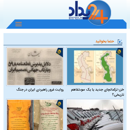
باز
و
بسته
حتما بخوانید
کردن
منو
خزر؛ ترکمانچای جدید یا یک سوءتفاهم
روایت غرور راهبردی ایران در جنگ
تاریخی؟