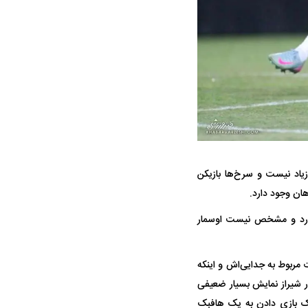
واژگونی مرگبار سمند در اصفهان | ۴ نفر
عکس| ماجرای کشف جسد ناشناس که
توسط حیوانات خورده شد
اد نیست و سرخ‌ها بازیکن
ان وجود دارد.
ار سه خرید کلیدی
پیشنهاد ۱۳۲میلیاردی رامین رضاییان به
بازگشت اندو
استقلال
هافبک گابنی
دارد و مشخص نیست اوسمار
ت مربوط به جدایی‌اش و اینکه
ر شیراز نمایش بسیار ضعیفی
یسک بازی دادن به یک هافبک