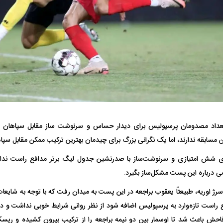
 ناشناس که
مرگ دلخراش دختر ۱۸ ساله بر اثر برق
گرفتگی
کشته شدند
تعداد مصدومان پرسپولیس برای دیدار حساس و سرنوشت ساز مقابل سپاهان زی
مسابقه ندارند، اما یک نگرانی بزرگ برای چیدمان بهترین ترکیب ممکن مقابل سپاه
لال منتفی شد؛
ابهام بزرگ درباره قرارداد یاسر آسانی؛
پرسپولیس در انتظ
انتخاب تیم جدید
اولین چالش حقوقی استقلال
پیش از شروع لیگ
زی شش امتیازی و سرنوشت‌ساز با صدرنشین جدول لیگ برتر مدافع راست ن
 درباره این پست مشکل‌ساز بگیرد.
سرژ اوریه، طبیعتاً یعقوب براجعه در این پست به میدان رفت که با توجه به شایعا
راست تازه‌وارد به پرسپولیس اضافه شود از نظر روانی شرایط خوبی نداشت و د
 فاحش باعث شد تا اوسمار بین دو نیمه براجعه را از ترکیب بیرون کشیده و ر