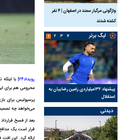
ساله بر اثر برق
واژگونی مرگبار سمند در اصفهان | ۴ نفر
عکس| ماجرای کشف جسد
کشته شدند
توسط حیوانات خورده شد
لیگ برتر
۱
۲
۳
۴
رویداد۲۴|
با اینکه 
محرومی هم برای این 
کلیدی
پیشنهاد ۱۳۲میلیاردی رامین رضاییان به
بازگشت اندونگ به استق
استقلال
هافبک گابنی در آستانه 
پرسپولیس برای با
می‌خواهد چه تصمیمی
دیدنی
بعد از فسخ قرارداد 
قرار است یک مدافع 
ارائه کرد. این افت