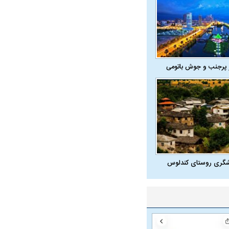
 پرجنب و جوش باتومی
شگری روستای کندلوس
در دوران قاجار چگونه
مردی که سر خم نکرد؟ | غلامرضا تختی و
مرصاد و ال
حکومت پهلوی