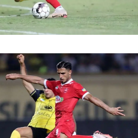
فضاپیمای «استارشیپ» ایلان ماسک
حدید ۱۱۰؛ نسخ
چیست؟
مرگبارتر پهپادهای ا
جدید ایران چیست