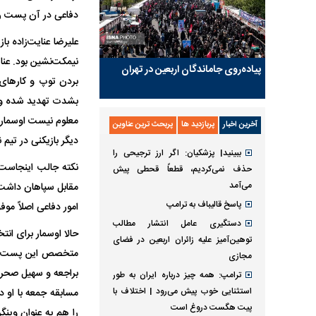
دفاعی در آن پست را
علیرضا عنایت‌زاده با
نیمکت‌نشین بود. عنا
پیاده‌روی جاماندگان اربعین در تهران
بردن توپ و کار‌های
بشدت تهدید شده و در
معلوم نیست اوسمار
آخرین اخبار
پربازدید ها
پربحث ترین عناوین
دیگر بازیکنی در تی
ببینید| پزشکیان: اگر ارز ترجیحی را
نکته جالب اینجاست
حذف نمی‌کردیم، قطعاً قحطی پیش
می‌آمد
مقابل سپاهان داشت.
پاسخ قالیباف به ترامپ
امور دفاعی اصلاً موف
دستگیری عامل انتشار مطالب
حالا اوسمار برای انت
توهین‌آمیز علیه زائران اربعین در فضای
متخصص این پست نیست
مجازی
براجعه و سهیل صحرای
ترامپ: همه چیز درباره ایران به طور
استثنایی خوب پیش می‌رود | اختلاف با
مسابقه جمعه با او 
پیت هگست دروغ است
را هم به عنوان وینگر