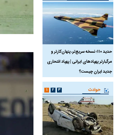
 ماسک
حدید ۱۱۰؛ نسخه سریع‌تر، پنهان‌کارتر و
هواپیمای مرموز E-11A BACN چیست؟
مرگبارتر پهپادهای ایرانی | پهپاد انتحاری
جدید ایران چیست؟
حوادث
۱
۲
۳