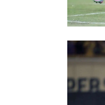
ه سریع‌تر، پنهان‌کارتر و
هواپیمای مرموز E-11A BACN چیست؟
یرانی | پهپاد انتحاری
؟