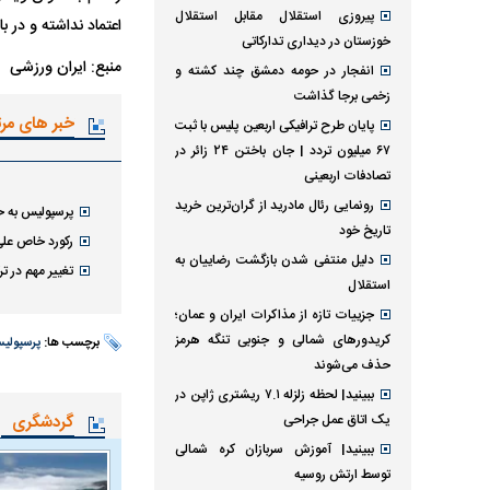
پیروزی استقلال مقابل استقلال
اعتماد نداشته و در ب
خوزستان در دیداری تدارکاتی
منبع: ایران ورزشی
انفجار در حومه دمشق چند کشته و
زخمی برجا گذاشت
خبر های مر
پایان طرح ترافیکی اربعین پلیس با ثبت
۶۷ میلیون تردد | جان باختن ۲۴ زائر در
تصادفات اربعینی
رونمایی رئال مادرید از گران‌ترین خرید
پرسپولیس به خ
تاریخ خود
رکورد خاص علی
دلیل منتفی شدن بازگشت رضاییان به
تغییر مهم در ت
استقلال
جزییات تازه از مذاکرات ایران و عمان؛
کریدورهای شمالی و جنوبی تنگه هرمز
برچسب ها:
پرسپولی
حذف می‌شوند
ببینید| لحظه زلزله ۷.۱ ریشتری ژاپن در
یک اتاق عمل جراحی
گردشگری
ببینید| آموزش سربازان کره شمالی
توسط ارتش روسیه