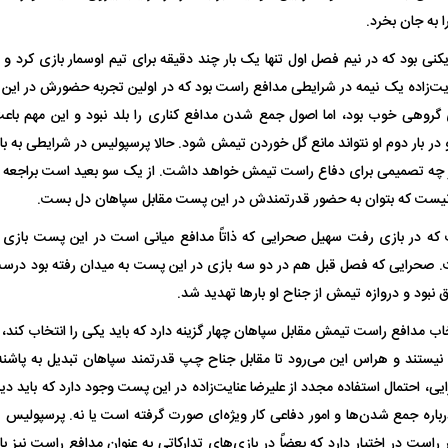
 به جان بخرد.
زیکنی بود که در نیم فصل اول تنها یک بار چند دقیقه برای تیم اوسمار بازی کرد و 
یت‌زاده یک نیمه در شرایطی مدافع راست بود که در اولین تجربه حضورش در این 
 گروهی خوب بود، اما اصول جمع شدن مدافع کناری را بلد نبود و این مهم باع
 بار دوم او نتواند مانع گل خوردن تیمش شود. حالا پرسپولیس در شرایطی به باز
 چه تصمیمی برای دفاع راست تیمش خواهد داشت. از یک سو بعید است براجعه د
م نیست که بتوان به حضور قدرتمندش در این پست مقابل سپاهان دل بست.
 که در بازی رفت سهیل صحرایی که ذاتاً مدافع میانی است در این پست بازی
 صحرایی که فصل قبل هم در دو سه بازی در این پست به میدان رفته بود درست م
ق نبود و دروازه تیمش از جناح او بار‌ها تهدید شد.
خاب مدافع راست تیمش مقابل سپاهان چهار گزینه دارد که باید یکی را انتخاب کند، ام
ند و هراس این می‌رود تا مقابل جناح چپ قدرتمند سپاهان تبدیل به پاشنه آ
ی، احتمال استفاده مجدد از علیرضا عنایت‌زاده در این پست وجود دارد که باید دید 
درباره جمع شدن‌ها و امور دفاعی کار ویژه‌ای صورت گرفته است یا نه. پرسپو
 راست در اختیار دارد که بعضاً در بازی‌های تدارکاتی به عنوان مدافع راست نیز بازی