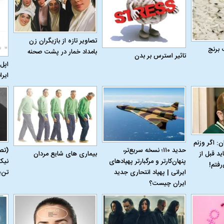
تصاویر تازه از بازیگران زن
 برنج
بامداد خمار در پشت صحنه
تاثیر استرس بر بدن
اپل 
 حجازی درباره
ببینید| انیمیشن لگویی حمله به کویت با
ببینید| نظر متفاو
ایرا
جنگنده اف-۵
گوگوش خبرساز ش
ن: اگر وزنم
حدید ۱۱۰؛ نسخه سریع‌تر،
(تص
بیماری‌ های شایع مردان
ید قبل از
پنهان‌کارتر و مرگبارتر پهپادهای
نیک
رفتم!
ایرانی | پهپاد انتحاری جدید
تن‌
ایران چیست؟
علت تنگی نفس و راه های درمان آن
دلیل علاقه برخی اف
چیست؟