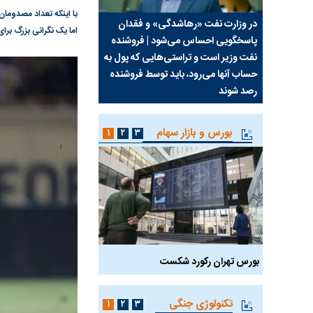
با اینکه تعداد مصدوما
سیما علیه
در وزارت نفت «رهاشدگی» و فقدان
چرا رویای آمریکایی سرن
اما یک نگرانی بزرگ برا
پاسخگویی احساس می‌شود | فروشنده
نابودی محور مقاومت تع
نفت وزیر است و تراستی‌هایی که پول به
پرد
حساب آنها می‌رود، باید توسط فروشنده
واشنگتن را زمین زد
رصد شوند
بورس و بازار سهام
۱
۲
۳
بورس تهران رکورد شکست
سیگنال مثبت دیپلماسی 
تکنولوژی جنگی
۱
۲
۳