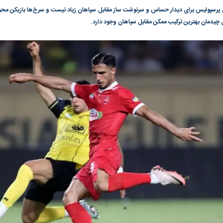
ن پرسپولیس برای دیدار حساس و سرنوشت ساز مقابل سپاهان زیاد نیست و سرخ‌ها بازیکن محرو
گونی رژیم و
مطالعه رفتار هیستریک صدا و سیما علیه
در وزارت نفت «ر
ی چیدمان بهترین ترکیب ممکن مقابل سپاهان وجود دارد.
بیر نشد؟ | پشت
کمپین نه به اعدام
پاسخگویی احساس 
ه تجارت پهپاد‌ ۱۵۰۰ دلاری که
نفت وزیر است و ت
حساب آنها می‌رود
رصد شوند
به بورس
پرواز ۱۰۰ هزار واحدی شاخص کل بورس
بورس تهران رکور