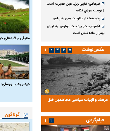
ضرغامی: تغییر ریل، عین بصیرت است
| فرصت سوزی نکنیم
پیام هشدار مقاومت یمن به ریاض
اکونومیست: پرداخت عوارض به ایران
بهتر از ادامه تنش است
معرفی جاذبه‌های دی
عکس‌نوشت
۱
۲
۳
۴
۵
دیدنی‌های ورسای؛ 
ضا تختی و
مرصاد و الهیات سیاسی مجاهدین خلق
آخرین پرده از حیات سی
روایتی از آخرین مصاحبه‌
گوناگون
فیلم‌گردی
۱
۲