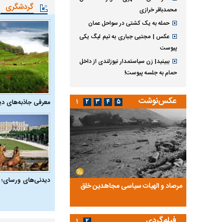
گردشگری
محمدباقر خرازی
حمله به یک کشتی در سواحل عمان
عکس | مجتبی جباری به تیم لیگ یکی
پیوست
ببینید| زن سیاستمدار نیوزلندی از داخل
حمام به جلسه پیوست!
عکس‌نوشت
۱
۲
۳
۴
۵
معرفی جاذبه‌های دی
دیدنی‌های ورسای؛ 
ضا تختی و
مرصاد و الهیات سیاسی مجاهدین خلق
آخرین پرده از حیات سی
روایتی از آخرین مصاحبه‌
فیلم‌گردی
۱
۲