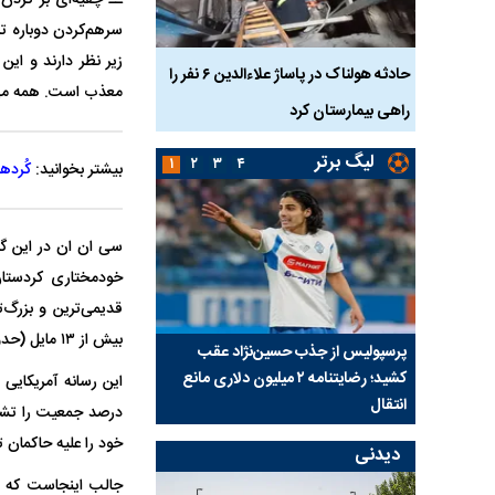
زیر نظر دارند و این
بازداشت
حادثه هولناک در پاساژ علاءالدین ۶ نفر را
ردپای سیاست در یک جنا
معذب است. همه می‌خ
پلک
راهی بیمارستان کرد
ماجرای قتل مداح معر
لیگ برتر
۱
۲
۳
۴
بیشتر بخوانید:
کُرد‌
سی ان ان در این گز
قدیمی‌ترین و بزرگ‌ت
بیش از ۱۳ مایل (حدود ۲۱ کیلومتر) شرقِ مرز ایران.
ی شد؛
پرسپولیس از جذب حسین‌نژاد عقب
بازی‌های لیگ برتر فوتبا
کشید؛ رضایتنامه ۲ میلیون دلاری مانع
برگزار می‌شود
انتقال
خود را علیه حاکمان ت
دیدنی