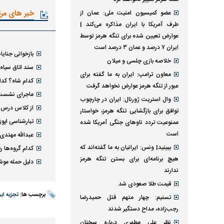
خبر های مر
عضو کمیسیون امنیت ملی: عمان از
طرف آمریکا با ایران مذاکره می‌کند‌ |
عوارض تعیین شده برای تنگه هرمز توسط
ایران ۷ درصد و عمان ۳ درصد است
بازخوانی جنایا
خلاصه بازی چلسی و میلان
سند اتاق سیاه 
معاون ترامپ: ایران به ما گفته برای
کدام شاه؟ کدا
عبور از تنگه هرمز عوارض نخواهد گرفت
ماجرای نشست ج
وال استریت ژورنال: ایران در چارچوب
از کلاس درس تا زندان/ جزییات 
توافق برای بازگشایی تنگه هرمز، خواستار
تبارشناسی اپو
ممنوعیت تردد ناو‌های جنگی آمریکا شده
است
عبدالله مهتد
ببینید| ونس: ایرانیان به ما گفته‌اند که
کدام گروه‌ها 
هیچ برنامه‌ای برای بستن تنگه هرمز
دلیل حمله موش
ندارند
قیمت طلا صعودی شد
برچسب ها:
تجزیه ای
تسنیم: چهار متهم قتل حمیدرضا
رجب‌زاده، مداح دستگیر شدند
نظر علی مطهری درباره سخنان