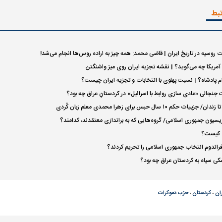
تبط
ت روسیه در تاریخ ایران | قاضی محمد: همه چیز به اراده روس‌ها انجام می‌شد!
آمریکا چه می‌گوید؟ | نقشه تجزیه ایران روی میز واشنگتن
م پادشاه؟ | نسبت پهلوی با انتخابات و تجزیه ایران چیست؟
نجالی «عادی سازی روابط با اسرائیل» در کردستانِ عراق چه بود؟
حکم ۱۰ سال حبس برای زهرا محمدی معلم زبان کُردی
زیسیون جمهوری اسلامی/ گروه‌هایی که به براندازی معتقدند، کدامند؟
ی کیست؟
رفراندوم انتخاب جمهوری اسلامی را تحریم کردند؟
کی سپاه به کردستان عراق چه بود؟
ران
،
کردستان
،
حزب دموکرات