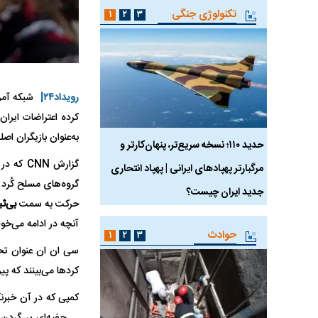
تکنولوژی جنگی
۱
۲
۳
رویداد۲۴|
شبکه آمر
کرده اعتراضات ایران
به‌عنوان بازیگران ا
 ماسک
حدید ۱۱۰؛ نسخه سریع‌تر، پنهان‌کارتر و
هواپیمای مرموز E-11A BACN چیست؟
گزارش N
مرگبارتر پهپادهای ایرانی | پهپاد انتحاری
گروه‌های مسلح کُرد 
جدید ایران چیست؟
حرکت به سمت
بی‌ث
آنچه در ادامه می‌خوانی
حوادث
۱
۲
۳
سی ان ان عنوان تحر
کرد‌ها می‌بینند که پ
کمپی که در آن خبرن