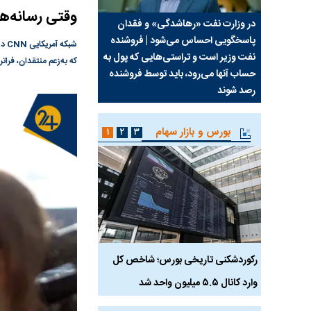
وقتی رسانه‌ها
سیما علیه
در وزارت نفت «رهاشدگی» و فقدان
چرا رویای آمریکایی سرن
پاسخگویی احساس می‌شود | فروشنده
نابودی محور مقاومت تع
شبک
نفت وزیر است و تراستی‌هایی که پول به
پرد
که به‌زعم منتقدان، فرات
حساب آنها می‌رود، باید توسط فروشنده
واشنگتن را زمین زد
رصد شوند
بورس و بازار سهام
۱
۲
۳
رکوردشکنی تاریخی بورس؛ شاخص کل
هجوم نقدینگی به بورس
وارد کانال ۵.۵ میلیون واحد شد
هم‌وزن در قله تاریخی