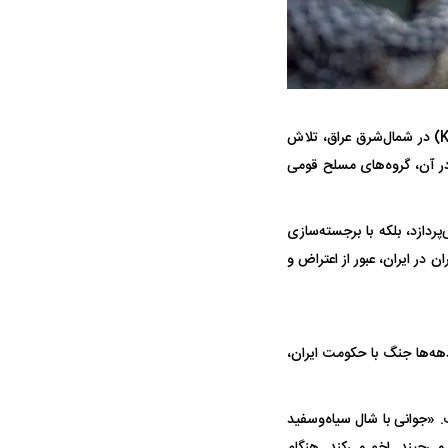
با روایت میدانی از اردوگاه‌های حزب دموکرات کردستان ایران (KDPI) در شمال‌شرق عراق، تلاش
 در آن، گروه‌های مسلح قومی
ه سریع‌تر، پنهان‌کارتر و
هواپیمای مرموز E-11A BACN چیست؟
ی‌پردازد، بلکه با برجسته‌سازی
یرانی | پهپاد انتحاری
 در ایران، عبور از اعتراض و
؟
ه‌ها جنگ با حکومت ایران،
 «جوانی با شال سیاه‌وسفید