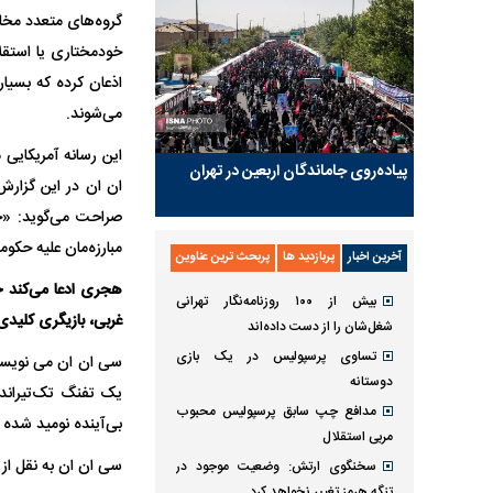
گروه‌های متعدد مخا
خودمختاری یا استقلا
اذعان کرده که بسیا
می‌شوند.
این رسانه آمریکایی 
پیاده‌روی جاماندگان اربعین در تهران
ان ان در این گزار
صراحت می‌گوید: «ح
مبارزه‌مان علیه حکو
آخرین اخبار
پربازدید ها
پربحث ترین عناوین
هجری ادعا می‌کند حز
بیش از ۱۰۰ روزنامه‌نگار تهرانی
غربی، بازیگری کلید
شغل‌شان را از دست داده‌اند
تساوی پرسپولیس در یک بازی
دوستانه
یک تفنگ تک‌تیرانداز
مدافع چپ سابق پرسپولیس محبوب
بی‌آینده نومید شده ب
مربی استقلال
سی ان ان به نقل از ف
سخنگوی ارتش: وضعیت موجود در
تنگه هرمز تغییر نخواهد کرد