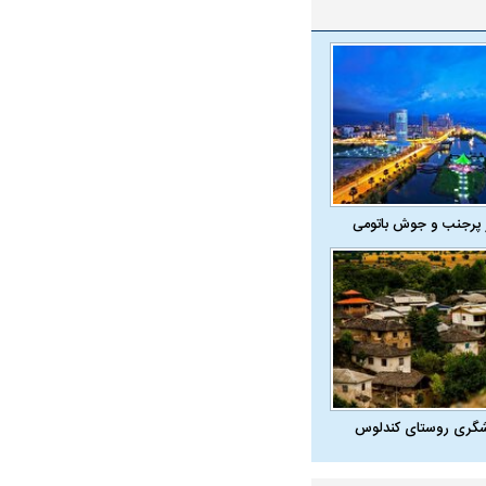
 پرجنب و جوش باتومی
در دوران قاجار چگونه
مردی که سر خم نکرد؟ | غلامرضا تختی و
مرصاد و ال
شگری روستای کندلوس
حکومت پهلوی