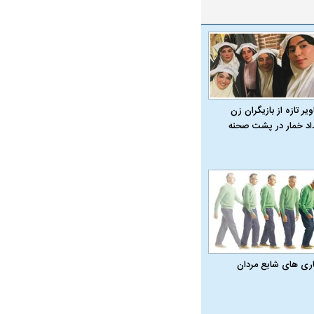
یر تازه از بازیگران زن
ار نیوزلندی از داخل
داد خمار در پشت صحنه
وست!
اری‌ های شایع مردان