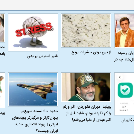
تصاو
وزلندی از داخل
ببینید| ونس: ایرانیان به ما گفته‌اند که
ببینید| زن سیاستمد
از بین بردن حشرات برنج
به پایان رسید؛
بام
تاثیر استرس بر بدن
هیچ برنامه‌ای برای بستن تنگه هرمز
حمام به جلسه پی
ل‌ها» چه در
ندارند
ببینید| مهران غفوریان: اگر وزنم
حدید ۱۱۰؛ نسخه سریع‌تر،
بیم
را کم نکرده بودم، شاید قبل از
پنهان‌کارتر و مرگبارتر پهپادهای
اکبر عبدی از دنیا می‌رفتم!
 کاربران
ایرانی | پهپاد انتحاری جدید
ایران چیست؟