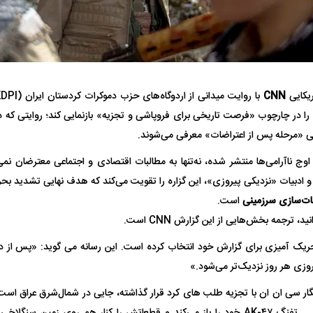
یکایی
CNN
 را در چارچوب «فرصت تاریخی برای فروپاشی و تجزیه» بازنمایی کند؛ روایتی که
صلی «مرحله پس از اعتراضات» معرفی می‌شوند.
فضاپیمای «استارشیپ» ایلان ماسک
حدید ۱۱۰؛ نسخ
CN که در اوج ناآرامی‌ها منتشر شده، نه‌تنها به مطالبات اقتصادی و اجتماعی معترضان نم
چیست؟
مرگبارتر پهپادهای ا
و ادبیات «نزدیکی پیروزی»، این گزاره را تقویت می‌کند که هدف نهایی تشدید بحران
جدید ایران چیست
بات‌سازی سرزمینی
است.
د، ترجمه بخش‌هایی از این گزارش CNN است.
یک آمیزی برای گزارش خود انتخاب کرده است. این رسانه می گوید: «پس از ده
یروزی هر روز نزدیک‌تر می‌شود.»
گار سی ان ان با تجزیه طلب های کرد قرار گذاشته، جایی در شمال‌شرق عراق است.