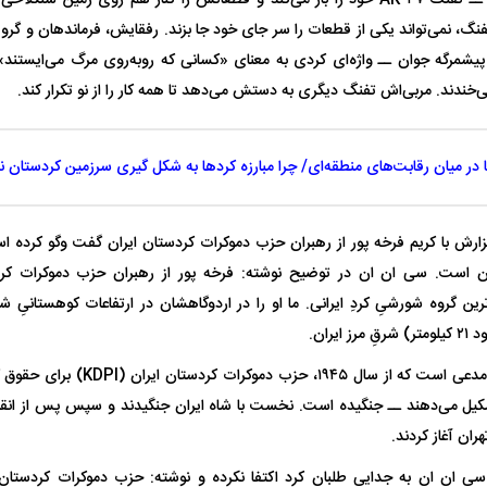
ــ چفیه‌ای بر گردن ــ تفنگ AK-۴۷ خود را باز می‌کند و قطعاتش را کنار هم روی زمی
 پیشمرگه جوان ــ واژه‌ای کردی به معنای «کسانی که رو‌به‌روی مرگ می‌ایستند» ـ
یت مرموز؛
جراحان قلابی در شمال تهران بازداشت
ندند. مربی‌اش تفنگ دیگری به دستش می‌دهد تا همه کار را از نو تکرار کند.
وف چیست؟
شدند؛ از تزریق فیلر تا جراحی پلک
راهی بیمارستان کر
ها در میان رقابت‌های منطقه‌ای/ چرا مبارزه کرد‌ها به شکل گیری سرزمین کردستان
ارش با کریم فرخه پور از رهبران حزب دموکرات کردستان ایران گفت وگو کرده اس
رین گروه شورشیِ کردِ ایرانی. ما او را در اردوگاهشان در ارتفاعات کوهستانیِ ش
ل با تماشاگر
رقم نجومی رضایتنامه مدافع موردنظر
دو خرید جدید پرس
پرسپولیس لو رفت
امضای قرارداد امر
هران آغاز کردند.