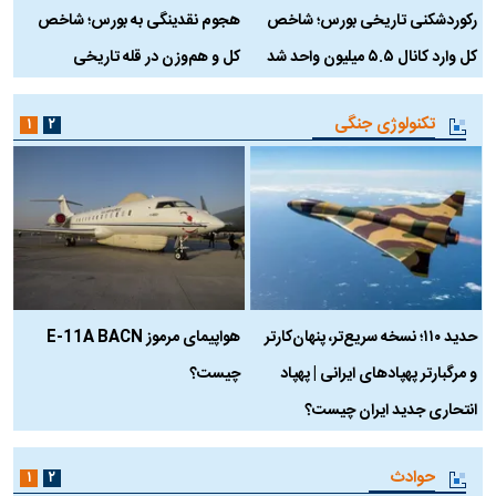
رکوردشکنی تاریخی بورس؛ شاخص
هجوم نقدینگی به بورس؛ شاخص
ب
کل وارد کانال ۵.۵ میلیون واحد شد
کل و هم‌وزن در قله تاریخی
تکنولوژی جنگی
۱
۲
حدید ۱۱۰؛ نسخه سریع‌تر، پنهان‌کارتر
هواپیمای مرموز E-11A BACN
ف
و مرگبارتر پهپادهای ایرانی | پهپاد
چیست؟
م
انتحاری جدید ایران چیست؟
حوادث
۱
۲