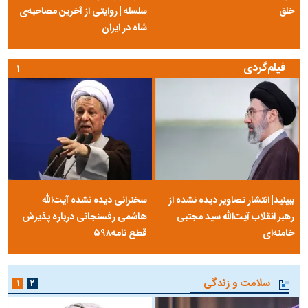
خلق
سلسله | روایتی از آخرین مصاحبه‌ی
شاه در ایران
فیلم‌گردی
۱
ببینید| انتشار تصاویر دیده نشده از
سخنرانی دیده نشده آیت‌الله
رهبر انقلاب آیت‌الله سید مجتبی
هاشمی رفسنجانی درباره پذیرش
خامنه‌ای
قطع نامه۵۹۸
سلامت و زندگی
۱
۲