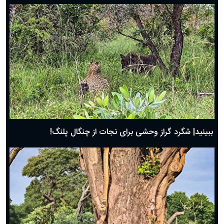
ببینید| شگرد گراز وحشی برای نجات از چنگال پلنگ!