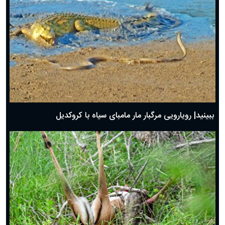
ببینید| رویارویی مرگبار مار مامبای سیاه با کروکدیل