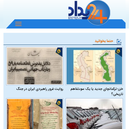
باز
و
بسته
حتما بخوانید
کردن
منو
خزر؛ ترکمانچای جدید یا یک سوءتفاهم
روایت غرور راهبردی ایران در جنگ
تاریخی؟