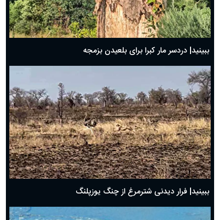
ببینید| دردسر مار کبرا برای بلعیدن بزمجه
ببینید| فرار دیدنی شترمرغ از چنگ یوزپلنگ