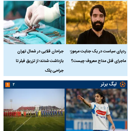
ردپای سیاست در یک جنایت مرموز؛
جراحان قلابی در شمال تهران
ماجرای قتل مداح معروف چیست؟
بازداشت شدند؛ از تزریق فیلر تا
س
جراحی پلک
د
لیگ برتر
۱
۲