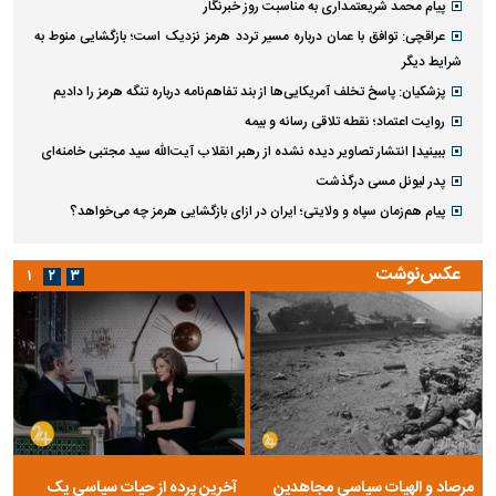
پیام محمد شریعتمداری به مناسبت روز خبرنگار
عراقچی: توافق با عمان درباره مسیر تردد هرمز نزدیک است؛ بازگشایی منوط به
شرایط دیگر
پزشکیان: پاسخ تخلف آمریکایی‌ها از بند تفاهم‌نامه درباره تنگه هرمز را دادیم
روایت اعتماد؛ نقطه تلاقی رسانه و بیمه
ببینید| انتشار تصاویر دیده نشده از رهبر انقلاب آیت‌الله سید مجتبی خامنه‌ای
پدر لیونل مسی درگذشت
پیام هم‌زمان سپاه و ولایتی؛ ایران در ازای بازگشایی هرمز چه می‌خواهد؟
عکس‌نوشت
۱
۲
۳
مرصاد و الهیات سیاسی مجاهدین
آخرین پرده از حیات سیاسی یک