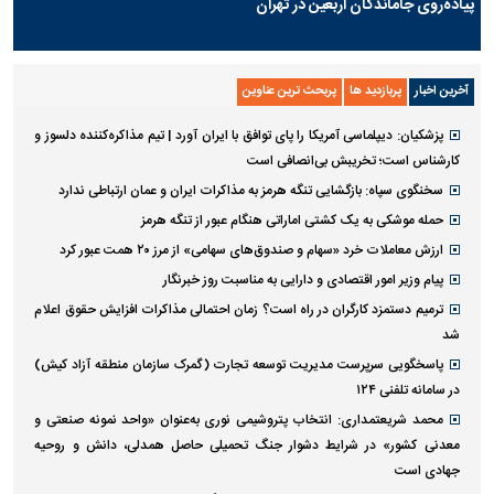
پیاده‌روی جاماندگان اربعین در تهران
آخرین اخبار
پربازدید ها
پربحث ترین عناوین
پزشکیان: دیپلماسی آمریکا را پای توافق با ایران آورد | تیم مذاکره‌کننده دلسوز و
کارشناس است؛ تخریبش بی‌انصافی است
سخنگوی سپاه: بازگشایی تنگه هرمز به مذاکرات ایران و عمان ارتباطی ندارد
حمله موشکی به یک کشتی اماراتی هنگام عبور از تنگه هرمز
ارزش معاملات خرد «سهام و صندوق‌های سهامی» از مرز ۲۰ همت عبور کرد
پیام وزیر امور اقتصادی و دارایی به مناسبت روز خبرنگار
ترمیم دستمزد کارگران در راه است؟ زمان احتمالی مذاکرات افزایش حقوق اعلام
شد
پاسخگویی سرپرست مدیریت توسعه تجارت (گمرک سازمان منطقه آزاد کیش)
در سامانه تلفنی ۱۲۴
محمد شریعتمداری: انتخاب پتروشیمی نوری به‌عنوان «واحد نمونه صنعتی و
معدنی کشور» در شرایط دشوار جنگ تحمیلی حاصل همدلی، دانش و روحیه
جهادی است