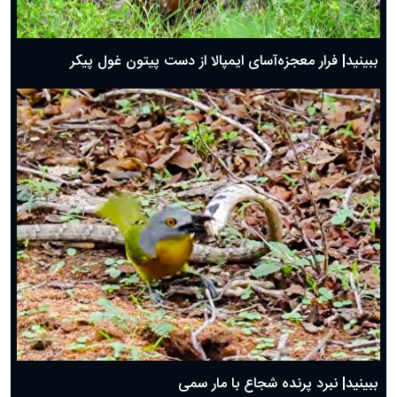
ببینید| فرار معجزه‌آسای ایمپالا از دست پیتون غول پیکر
ببینید| نبرد پرنده شجاع با مار سمی