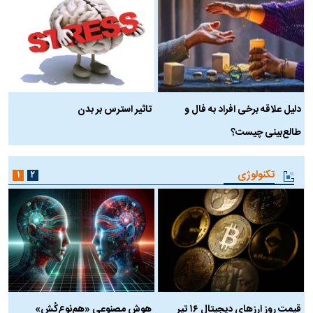
دلیل علاقه برخی افراد به فال و
تاثیر استرس بر بدن
ع
طالع‌بینی چیست؟
آ
تکنولوژی
۱
۲
قیمت روز ارز‌های دیجیتال ۱۶ تیر
هوش مصنوعی «هم‌نوع‌کُش»
چ