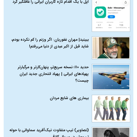
اپل با یک اقدام تازه کاربران ایرانی را غافلگیر کرد
ببینید| مهران غفوریان: اگر وزنم را کم نکرده بودم،
شاید قبل از اکبر عبدی از دنیا می‌رفتم!
حدید ۱۱۰؛ نسخه سریع‌تر، پنهان‌کارتر و مرگبارتر
پهپادهای ایرانی | پهپاد انتحاری جدید ایران
چیست؟
بیماری‌ های شایع مردان
(تصاویر) تیپ متفاوت نیک‌آفرید سماواتی با حوله