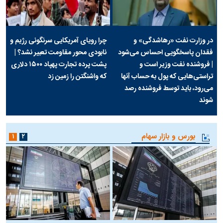
در وزارت نفت «رهاشدگی» و
چرا رویای آمریکایی سرنگونی رژیم و
فقدان پاسخگویی احساس می‌شود
نابودی محور مقاومت تعبیر نشد؟ |
| فروشنده نفت وزیر است و
پشت پرده تجارت پهپاد‌ ۱۵۰۰ دلاری
تراستی‌هایی که پول به حساب آنها
که واشنگتن را زمین زد
می‌رود، باید توسط فروشنده رصد
شوند
بورس و بازار سهام
۱
۲