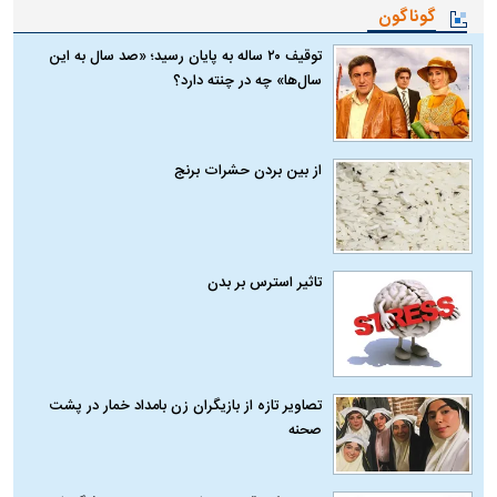
گوناگون
توقیف ۲۰ ساله به پایان رسید؛ «صد سال به این
سال‌ها» چه در چنته دارد؟
از بین بردن حشرات برنج
تاثیر استرس بر بدن
تصاویر تازه از بازیگران زن بامداد خمار در پشت
صحنه