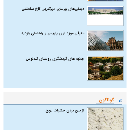
دیدنی‌های ورسای؛ بزرگترین کاخ سلطنتی
معرفی موزه لوور پاریس و راهنمای بازدید
جاذبه های گردشگری روستای کندلوس
گوناگون
از بین بردن حشرات برنج