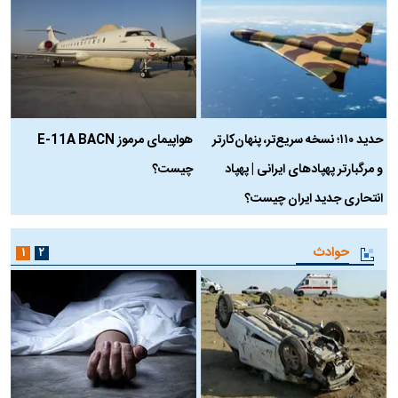
حدید ۱۱۰؛ نسخه سریع‌تر، پنهان‌کارتر
هواپیمای مرموز E-11A BACN
ف
و مرگبارتر پهپادهای ایرانی | پهپاد
چیست؟
م
انتحاری جدید ایران چیست؟
حوادث
۱
۲