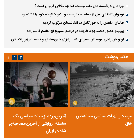
چرا دارو در قفسه داروخانه نیست، اما نزد دلالان فراوان است؟
نوجوان تایلندی قبل از حمله به مدرسه، دو عضو خانواده خود را کشته بود
طالبان: داعش را به طور کامل در افغانستان سرکوب کردیم
ببینید| حضور محمدجواد ظریف در مراسم تشییع ابوالقاسم قاسم‌زاده
اردوغان راهی عربستان سعودی شد| رایزنی با بن‌سلمان و نخست‌وزیر پاکستان
عکس‌نوشت
۱
۲
۳
مرصاد و الهیات سیاسی مجاهدین
آخرین پرده از حیات سیاسی یک
خلق
سلسله | روایتی از آخرین مصاحبه‌ی
شاه در ایران