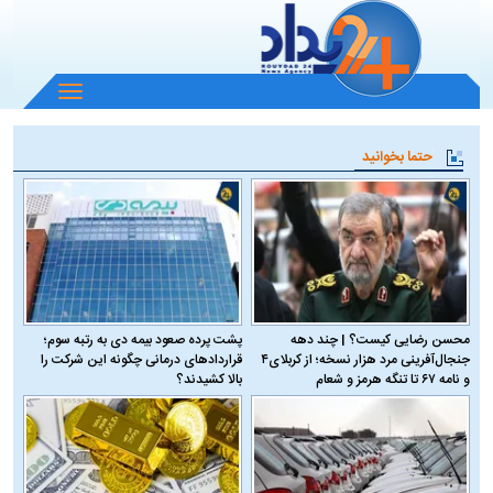
باز
و
بسته
حتما بخوانید
کردن
منو
محسن رضایی کیست؟ | چند دهه
پشت پرده صعود بیمه دی به رتبه سوم؛
جنجال‌آفرینی مرد هزار نسخه؛ از کربلای۴
قراردادهای درمانی چگونه این شرکت را
و نامه ۶۷ تا تنگه هرمز و شعام
بالا کشیدند؟