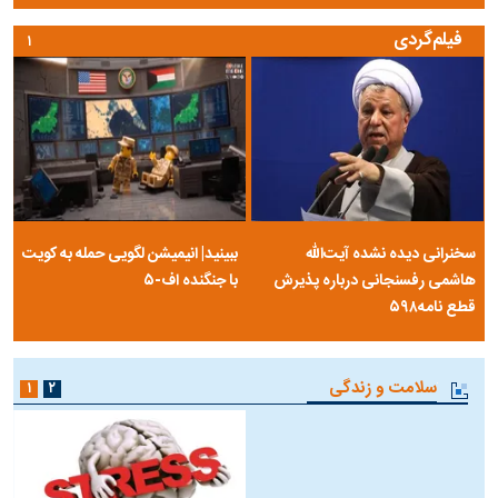
فیلم‌گردی
۱
سخنرانی دیده نشده آیت‌الله
ببینید| انیمیشن لگویی حمله به کویت
هاشمی رفسنجانی درباره پذیرش
با جنگنده اف-۵
قطع نامه۵۹۸
سلامت و زندگی
۱
۲