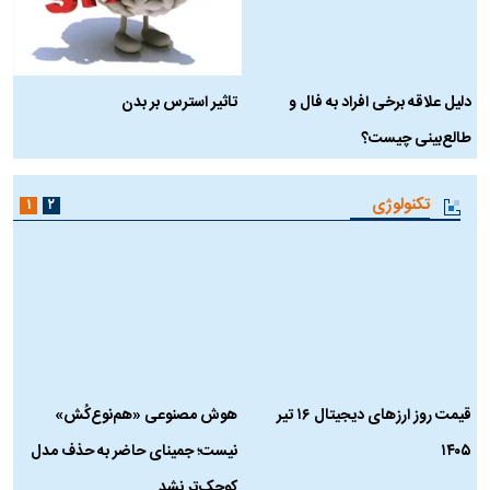
دلیل علاقه برخی افراد به فال و
تاثیر استرس بر بدن
ع
طالع‌بینی چیست؟
آ
تکنولوژی
۱
۲
قیمت روز ارز‌های دیجیتال ۱۶ تیر
هوش مصنوعی «هم‌نوع‌کُش»
چ
۱۴۰۵
نیست؛ جمینای حاضر به حذف مدل
ک
کوچک‌تر نشد