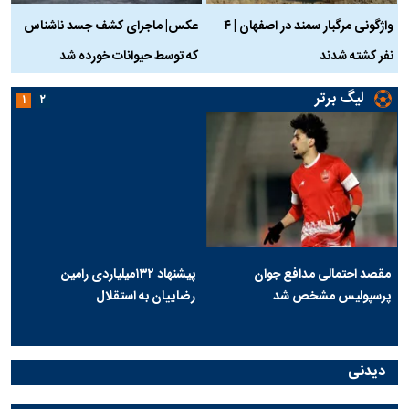
واژگونی مرگبار سمند در اصفهان | ۴
عکس| ماجرای کشف جسد ناشناس
نفر کشته شدند
که توسط حیوانات خورده شد
گ
لیگ برتر
۱
۲
مقصد احتمالی مدافع جوان
پیشنهاد ۱۳۲میلیاردی رامین
پرسپولیس مشخص شد
رضاییان به استقلال
دیدنی