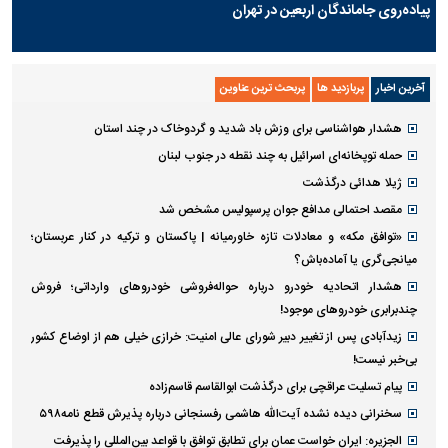
پیاده‌روی جاماندگان اربعین در تهران
آخرین اخبار
پربازدید ها
پربحث ترین عناوین
هشدار هواشناسی برای وزش باد شدید و گردوخاک در چند استان
حمله توپخانه‌ای اسرائیل به چند نقطه در جنوب لبنان
ژیلا هدائی درگذشت
مقصد احتمالی مدافع جوان پرسپولیس مشخص شد
«توافق مکه» و معادلات تازه خاورمیانه | پاکستان و ترکیه در کنار عربستان؛
میانجی‌گری یا آماده‌باش؟
هشدار اتحادیه خودرو درباره حواله‌فروشی خودروهای وارداتی‌؛ فروش
چندبرابری خودروهای موجود!
زیدآبادی پس از تغییر دبیر شورای عالی امنیت: خرازی خیلی هم از اوضاع کشور
بی‌خبر نیست!
پیام تسلیت عراقچی برای درگذشت ابوالقاسم قاسم‌زاده
سخنرانی دیده نشده آیت‌الله هاشمی رفسنجانی درباره پذیرش قطع نامه۵۹۸
الجزیره: ایران خواست عمان برای تطابق توافق با قواعد بین‌المللی را پذیرفت