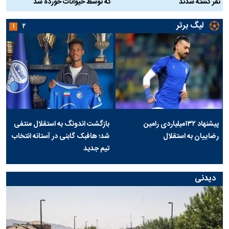
نفر کشته شدند
که توسط حیوانات خورده شد
گ
لیگ برتر
۱
۲
پیشنهاد ۱۳۲میلیاردی رامین
بازگشت اندونگ به استقلال منتفی
رضاییان به استقلال
شد؛ هافبک گابنی در آستانه انتخاب
تیم جدید
دیدنی