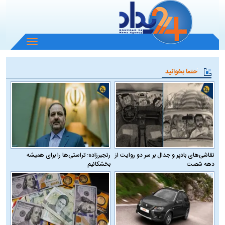
باز
و
بسته
حتما بخوانید
کردن
منو
نقاشی‌های بادپر و جدال بر سر دو روایت از
رنجبرزاده: تراستی‌ها را برای همیشه
دهه شصت
بخشکانیم