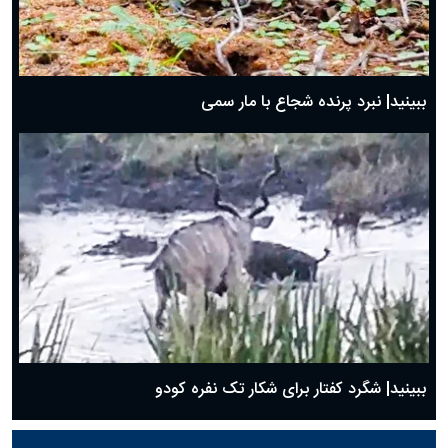
ببینید| نبرد پرنده شجاع با مار سمی
ببینید| شگرد کفتار برای شکار تک نفره کودو