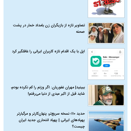
تصاویر تازه از بازیگران زن بامداد خمار در پشت
صحنه
اپل با یک اقدام تازه کاربران ایرانی را غافلگیر کرد
ببینید| مهران غفوریان: اگر وزنم را کم نکرده بودم،
شاید قبل از اکبر عبدی از دنیا می‌رفتم!
حدید ۱۱۰؛ نسخه سریع‌تر، پنهان‌کارتر و مرگبارتر
پهپادهای ایرانی | پهپاد انتحاری جدید ایران
چیست؟