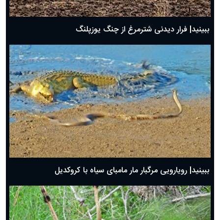
ببینید| فرار دیدنی شترمرغ از چنگ یوزپلنگ
ببینید| رویارویی مرگبار مار مامبای سیاه با کروکدیل