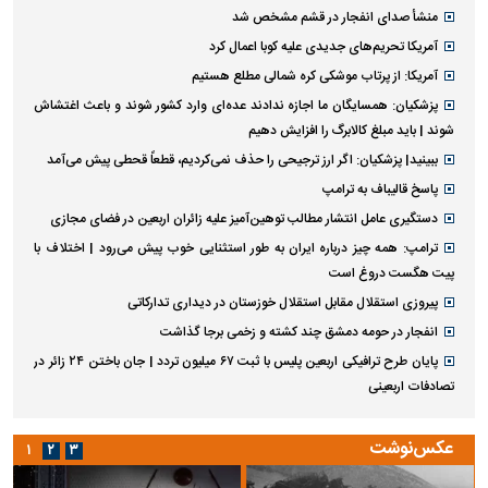
منشأ صدای انفجار در قشم مشخص شد
آمریکا تحریم‌های جدیدی علیه کوبا اعمال کرد
آمریکا: از پرتاب موشکی کره شمالی مطلع هستیم
پزشکیان: همسایگان ما اجازه ندادند عده‌ای وارد کشور شوند و باعث اغتشاش
شوند | باید مبلغ کالابرگ را افزایش دهیم
ببینید| پزشکیان: اگر ارز ترجیحی را حذف نمی‌کردیم، قطعاً قحطی پیش می‌آمد
پاسخ قالیباف به ترامپ
دستگیری عامل انتشار مطالب توهین‌آمیز علیه زائران اربعین در فضای مجازی
ترامپ: همه چیز درباره ایران به طور استثنایی خوب پیش می‌رود | اختلاف با
پیت هگست دروغ است
پیروزی استقلال مقابل استقلال خوزستان در دیداری تدارکاتی
انفجار در حومه دمشق چند کشته و زخمی برجا گذاشت
پایان طرح ترافیکی اربعین پلیس با ثبت ۶۷ میلیون تردد | جان باختن ۲۴ زائر در
تصادفات اربعینی
عکس‌نوشت
۱
۲
۳