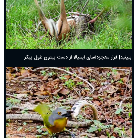
ببینید| فرار معجزه‌آسای ایمپالا از دست پیتون غول پیکر