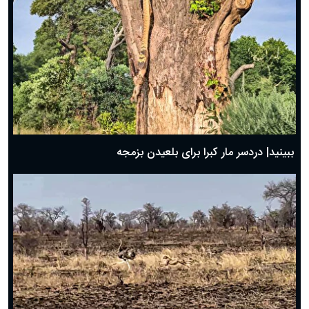
ببینید| دردسر مار کبرا برای بلعیدن بزمجه