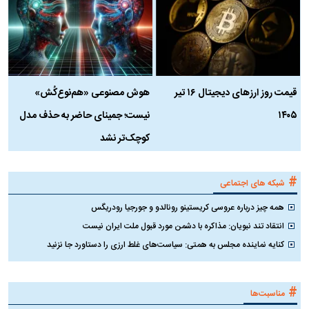
قیمت روز ارز‌های دیجیتال ۱۶ تیر
هوش مصنوعی «هم‌نوع‌کُش»
چ
۱۴۰۵
نیست؛ جمینای حاضر به حذف مدل
ک
کوچک‌تر نشد
#
شبکه های اجتماعی
همه چیز درباره عروسی کریستینو رونالدو و جورجیا رودریگس
انتقاد تند نبویان: مذاکره با دشمن مورد قبول ملت ایران نیست
کنایه نماینده مجلس به همتی: سیاست‌های غلط ارزی را دستاورد جا نزنید
#
مناسبت‌ها