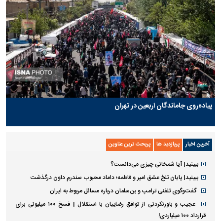
پیاده‌روی جاماندگان اربعین در تهران
آخرین اخبار
پربازدید ها
پربحث ترین عناوین
ببینید| آیا شمخانی چیزی می‌دانست؟
ببینید| پایان تلخ عشق امیر و فاطمه؛ داماد محبوب سندرم داون درگذشت
گفت‌وگوی تلفنی ترامپ و بن‌سلمان درباره مسائل مربوط به ایران
عجیب و باورنکردنی از توافق رضاییان با استقلال | فسخ ۱۰۰ میلیونی برای
قرارداد ۱۰۰ میلیاردی!