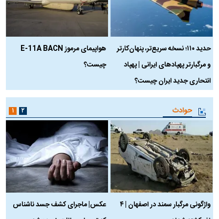
حدید ۱۱۰؛ نسخه سریع‌تر، پنهان‌کارتر
هواپیمای مرموز E-11A BACN
ف
و مرگبارتر پهپادهای ایرانی | پهپاد
چیست؟
م
انتحاری جدید ایران چیست؟
حوادث
۱
۲
واژگونی مرگبار سمند در اصفهان | ۴
عکس| ماجرای کشف جسد ناشناس