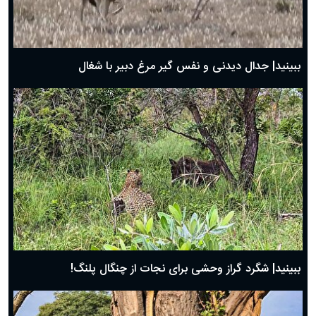
حضرت زینب(س) چگونه از دنیا رفت؟
بهترین پیامک تبریک روز پدر ۱۴۰۴؛ جملات زیبا و صمیمانه
روز پدر ۱۴۰۴ چه روزی است؟
ببینید| جدال دیدنی و نفس گیر مرغ دبیر با شغال
ببینید| شگرد گراز وحشی برای نجات از چنگال پلنگ!