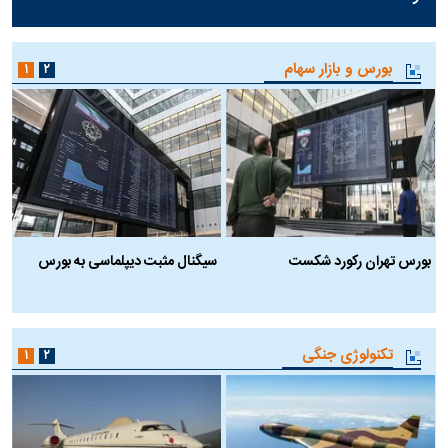
بورس و بازار سهام
۱
۲
بورس تهران رکورد شکست
سیگنال مثبت دیپلماسی به بورس
ب
تکنولوژی جنگی
۱
۲