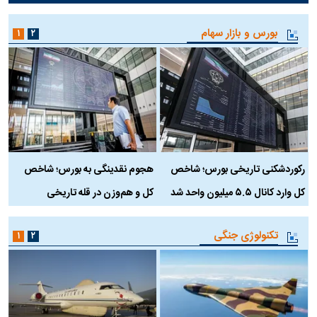
بورس و بازار سهام
۱
۲
رکوردشکنی تاریخی بورس؛ شاخص
هجوم نقدینگی به بورس؛ شاخص
ب
کل وارد کانال ۵.۵ میلیون واحد شد
کل و هم‌وزن در قله تاریخی
تکنولوژی جنگی
۱
۲