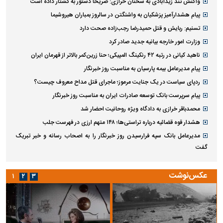
واکنش تند زیدآبادی به سخنان خرازی: صریحاً دستور به کشتار داده است
پیام هشدارآمیز پزشکیان به واشنگتن در سالروز بمباران هیروشیما
تسنیم: ربایش و قتل حمیدرضا رجب‌زاده صحت دارد
وزارت امور خارجه بیانیه جدید صادر کرد
ناهید کیانی در رتبه ۴۲ رنکینگ المپیکی؛ حنا زرین‌کمر بالاتر از قهرمان ایران
پیام مدیرعامل بیمه پارسیان به مناسبت روز خبرنگار
ردپای سیاست در یک جنایت مرموز؛ ماجرای قتل مداح معروف چیست؟
پیام سرپرست بانک توسعه صادرات ایران به مناسبت روز خبرنگار
محمدباقر خرازی به دادگاه ویژه روحانیت احضار شد
هشدار قوه قضائیه درباره تراستی‌ها؛ ۱۴۸ متهم ارزی در فهرست جلب
مدیرعامل بانک سپه فرارسیدن روز خبرنگار را به اصحاب رسانه و خبر تبریک
گفت
عکس‌نوشت
۱
۲
۳