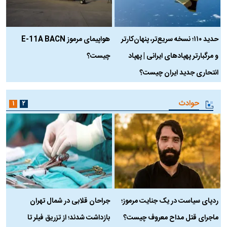
حدید ۱۱۰؛ نسخه سریع‌تر، پنهان‌کارتر
هواپیمای مرموز E-11A BACN
ف
و مرگبارتر پهپادهای ایرانی | پهپاد
چیست؟
م
انتحاری جدید ایران چیست؟
حوادث
۱
۲
ردپای سیاست در یک جنایت مرموز؛
جراحان قلابی در شمال تهران
ماجرای قتل مداح معروف چیست؟
بازداشت شدند؛ از تزریق فیلر تا
س