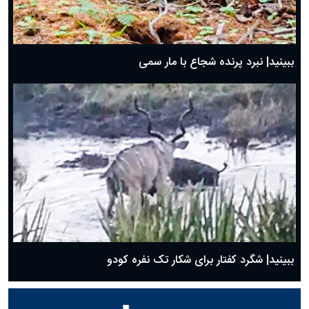
ببینید| نبرد پرنده شجاع با مار سمی
ببینید| شگرد کفتار برای شکار تک نفره کودو