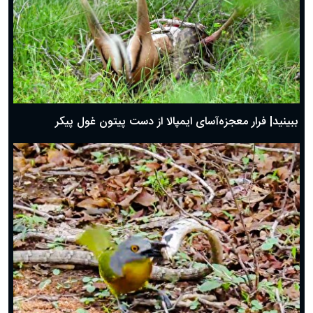
ببینید| فرار معجزه‌آسای ایمپالا از دست پیتون غول پیکر