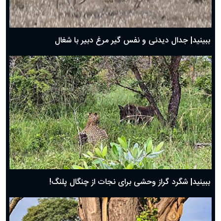
حضرت زینب(س) چگونه از دنیا رفت؟
بهترین پیامک تبریک روز پدر ۱۴۰۴؛ جملات زیبا و صمیمانه
روز پدر ۱۴۰۴ چه روزی است؟
ببینید| جدال دیدنی و نفس گیر مرغ دبیر با شغال
ببینید| شگرد گراز وحشی برای نجات از چنگال پلنگ!