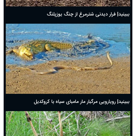
ببینید| فرار دیدنی شترمرغ از چنگ یوزپلنگ
ببینید| رویارویی مرگبار مار مامبای سیاه با کروکدیل