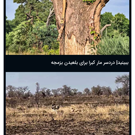
ببینید| دردسر مار کبرا برای بلعیدن بزمجه