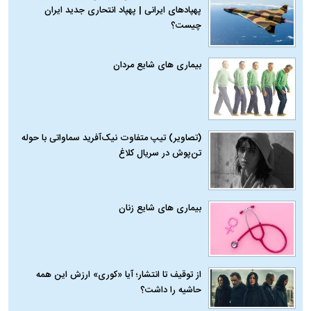
پهپادهای ایرانی | پهپاد انتحاری جدید ایران
چیست؟
بیماری‌ های شایع مردان
(تصاویر) تیپ متفاوت نیک‌آفرید سماواتی با حوله
تن‌پوش در سریال کلاغ
بیماری‌ های شایع زنان
از توقیف تا انتشار؛ آیا «کوری» ارزش این همه
حاشیه را داشت؟