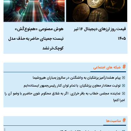
قیمت روز ارز‌های دیجیتال ۱۶ تیر
هوش مصنوعی «هم‌نوع‌کُش»
چ
۱۴۰۵
نیست؛ جمینای حاضر به حذف مدل
ک
کوچک‌تر نشد
#
شبکه های اجتماعی
پیام هشدارآمیز پزشکیان به واشنگتن در سالروز بمباران هیروشیما
توئیت معنادار معاون پزشکیان: با تمام توان کنار رئیس‌جمهور ایستاده‌ایم
نماینده مجلس خطاب به باقر خرازی: اگر به شلاق محکوم شوی حاضرم با وضو آن را
اجرا کنم!
#
مناسبت‌ها