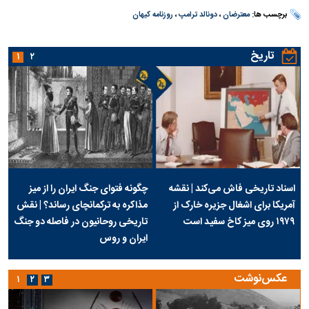
برچسب ها:
معترضان
،
دونالد ترامپ
،
روزنامه کیهان
تاریخ
۱
۲
اسناد تاریخی فاش می‌کند | نقشه
چگونه فتوای جنگ ایران را از میز
آمریکا برای اشغال جزیره خارک از
مذاکره به ترکمانچای رساند؟ | نقش
۱۹۷۹ روی میز کاخ سفید است
تاریخی روحانیون در فاصله دو جنگ
ایران و روس
عکس‌نوشت
۱
۲
۳