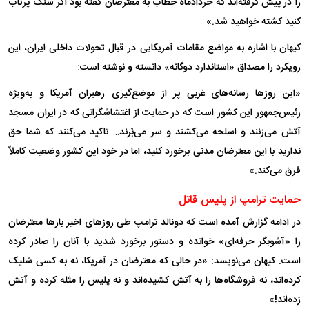
را در پیش گرفته‌اند که خردادماه خطاب به معترضان گفته بود اگر سنگ پرتاب
کنید کشته خواهید شد.»
کیهان با اشاره به مواضع مقامات آمریکایی در قبال تحولات داخلی ایران، این
رویکرد را مصداق «استاندارد دوگانه» دانسته و نوشته است:
«این روز‌ها رسانه‌های غربی پر از موضع‌گیری رهبران آمریکا و به‌ویژه
رئیس‌جمهور این کشور است که در حمایت از اغتشاشگرانی که در ایران مسجد
آتش می‌زنند و اسلحه می‌کشند و سر می‌بُرند… تاکید می‌کنند که شما حق
ندارید با این معترضان مدنی برخورد کنید، اما در خود این کشور وضعیت کاملاً
فرق می‌کند.»
حمایت ترامپ از پلیس قاتل
در ادامه گزارش آمده است که دونالد ترامپ طی روز‌های اخیر بار‌ها معترضان
را «آشوبگر حرفه‌ای» خوانده و دستور برخورد شدید با آنان را صادر کرده
است. کیهان می‌نویسد: «در حالی که معترضان در آمریکا، نه به کسی شلیک
کرده‌اند، نه فروشگاه‌ها را به آتش کشیده‌اند و نه پلیس را مثله کرده و آتش
زده‌اند!»