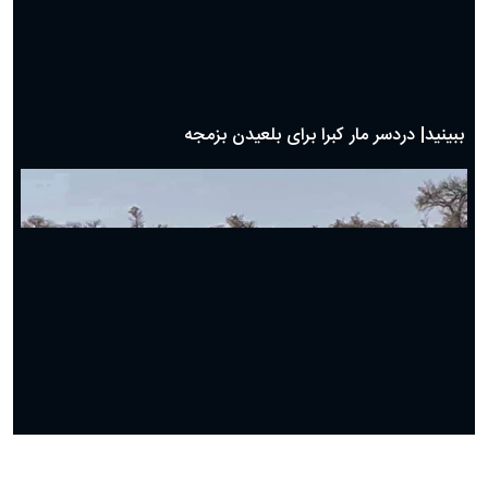
بهترین پیامک تبریک روز پدر ۱۴۰۴؛ جملات زیبا و صمیمانه
روز پدر ۱۴۰۴ چه روزی است؟
ببینید| جدال دیدنی و نفس گیر مرغ دبیر با شغال
ببینید| شگرد گراز وحشی برای نجات از چنگال پلنگ!