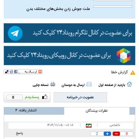
(تصاویر) تیپ متفاوت نیک‌آفرید سماواتی با حوله
تن‌پوش در سریال کلاغ
بیماری‌ های شایع زنان
از توقیف تا انتشار؛ آیا «کوری» ارزش این همه
حاشیه را داشت؟
علت جوش زدن بخش‌های مختلف صورت
علت جوش زدن بخش‌های مختلف بدن