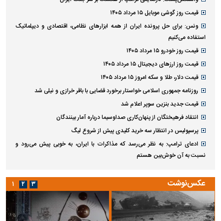
پیاده‌روی جاماندگان اربعین در تهران
آخرین اخبار
پربازدید ها
پربحث ترین عناوین
سپاه: احتمال شنیده شدن صدای انفجار ناشی از عملیات فنی در پاکدشت تهران
ابهام بزرگ درباره قرارداد یاسر آسانی؛ اولین چالش حقوقی استقلال
هشدار هواشناسی؛ رگبار، رعدوبرق و وزش باد شدید در نقاط مختلف کشور
کالابرگ این گروه‌ها شارژ شد
واشنگتن‌پست: نارضایتی ترامپ از هگست بر سر جنگ ایران
قیمت روز گوشی موبایل ۱۵ مرداد ۱۴۰۵