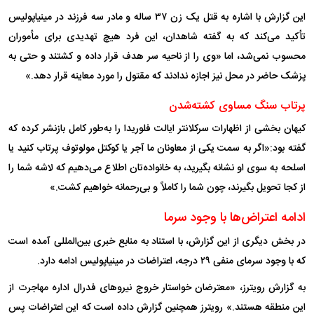
این گزارش با اشاره به قتل یک زن ۳۷ ساله و مادر سه فرزند در مینیاپولیس
تأکید می‌کند که به گفته شاهدان، این فرد هیچ تهدیدی برای مأموران
محسوب نمی‌شد، اما «وی را از ناحیه سر هدف قرار داده و کشتند و حتی به
پزشک حاضر در محل نیز اجازه ندادند که مقتول را مورد معاینه قرار دهد.»
پرتاب سنگ مساوی کشته‌شدن
کیهان بخشی از اظهارات سرکلانتر ایالت فلوریدا را به‌طور کامل بازنشر کرده که
گفته بود:«اگر به سمت یکی از معاونان ما آجر یا کوکتل مولوتوف پرتاب کنید یا
اسلحه به سوی او نشانه بگیرید، به خانواده‌تان اطلاع می‌دهیم که لاشه شما را
از کجا تحویل بگیرند، چون شما را کاملاً و بی‌رحمانه خواهیم کشت.»
ادامه اعتراض‌ها با وجود سرما
در بخش دیگری از این گزارش، با استناد به منابع خبری بین‌المللی آمده است
که با وجود سرمای منفی ۲۹ درجه، اعتراضات در مینیاپولیس ادامه دارد.
به گزارش رویترز، «معترضان خواستار خروج نیرو‌های فدرال اداره مهاجرت از
این منطقه هستند.» رویترز همچنین گزارش داده است که این اعتراضات پس