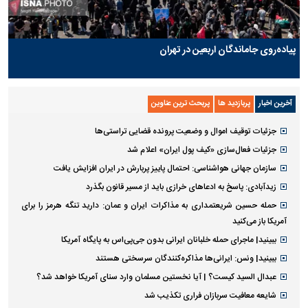
پیاده‌روی جاماندگان اربعین در تهران
آخرین اخبار
پربازدید ها
پربحث ترین عناوین
جزئیات توقیف اموال و وضعیت پرونده قضایی تراستی‌ها
جزئیات فعال‌سازی «کیف پول ایران» اعلام شد
سازمان جهانی هواشناسی: احتمال پاییز پربارش در ایران افزایش یافت
زیدآبادی: پاسخ به ادعا‌های خرازی باید از مسیر قانون بگذرد
حمله حسین شریعتمداری به مذاکرات ایران و عمان: دارید تنگه هرمز را برای
آمریکا باز می‌کنید
ببینید| ماجرای حمله خلبانان ایرانی بدون جی‌پی‌اس به پایگاه آمریکا
ببینید| ونس: ایرانی‌ها مذاکره‌کنندگان سرسختی هستند
عبدال السید کیست؟ | آیا نخستین مسلمان وارد سنای آمریکا خواهد شد؟
شایعه معافیت سربازان فراری تکذیب شد