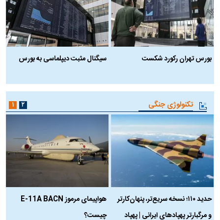
بورس تهران رکورد شکست
سیگنال مثبت دیپلماسی به بورس
ب
تکنولوژی جنگی
۱
۲
حدید ۱۱۰؛ نسخه سریع‌تر، پنهان‌کارتر
هواپیمای مرموز E-11A BACN
ف
و مرگبارتر پهپادهای ایرانی | پهپاد
چیست؟
م