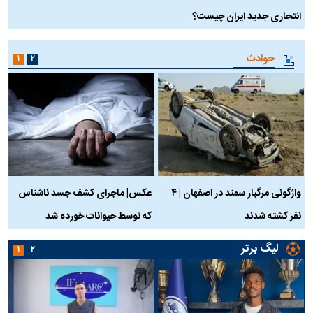
انتحاری جدید ایران چیست؟
حوادث
۱
۲
واژگونی مرگبار سمند در اصفهان | ۴
عکس| ماجرای کشف جسد ناشناس
نفر کشته شدند
که توسط حیوانات خورده شد
گ
لیگ برتر
۱
۲