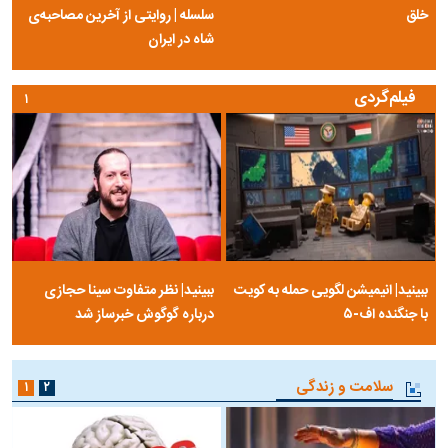
خلق
سلسله | روایتی از آخرین مصاحبه‌ی
شاه در ایران
فیلم‌گردی
۱
ببینید| انیمیشن لگویی حمله به کویت
ببینید| نظر متفاوت سینا حجازی
با جنگنده اف-۵
درباره گوگوش خبرساز شد
سلامت و زندگی
۱
۲