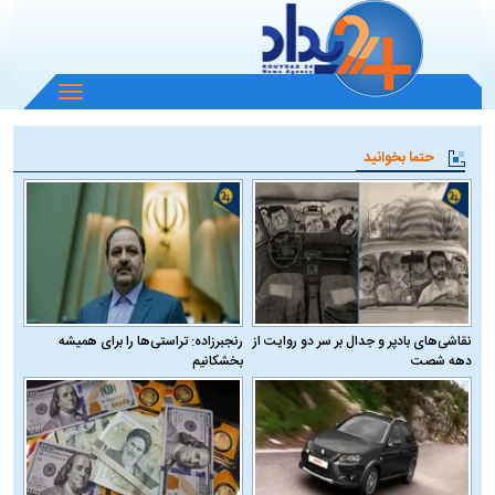
باز
و
بسته
حتما بخوانید
کردن
منو
نقاشی‌های بادپر و جدال بر سر دو روایت از
رنجبرزاده: تراستی‌ها را برای همیشه
دهه شصت
بخشکانیم