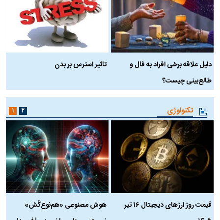
دلیل علاقه برخی افراد به فال و
تاثیر استرس بر بدن
ع
طالع‌بینی چیست؟
آ
تکنولوژی
۱
۲
قیمت روز ارز‌های دیجیتال ۱۶ تیر
هوش مصنوعی «هم‌نوع‌کُش»
چ