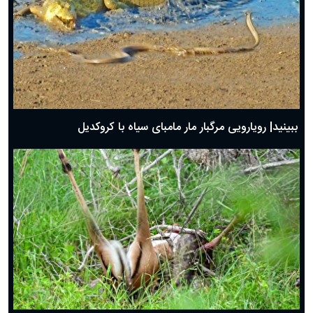
ببینید| رویارویی مرگبار مار مامبای سیاه با کروکدیل