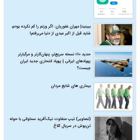
ببینید| مهران غفوریان: اگر وزنم را کم نکرده بودم،
شاید قبل از اکبر عبدی از دنیا می‌رفتم!
حدید ۱۱۰؛ نسخه سریع‌تر، پنهان‌کارتر و مرگبارتر
پهپادهای ایرانی | پهپاد انتحاری جدید ایران
چیست؟
بیماری‌ های شایع مردان
(تصاویر) تیپ متفاوت نیک‌آفرید سماواتی با حوله
تن‌پوش در سریال کلاغ