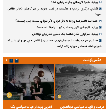
ببینید| شهید لاریجانی چگونه ردیابی شد؟
افشای درگیری ترامپ و هگست در کمپ دیوید بر سر کاهش ذخایر نظامی
آمریکا
حمله تند کامبیز مهدی‌زاده به باقر خرازی: اگر نفوذی نیست، پس چیست؟
ببینید| انیمیشن لگویی حمله به کویت با جنگنده اف-۵
ببینید| سوگواری تکان‌دهنده یک دلفین مادر برای نوزادش
جدال بر سر دو روایت از جنجالی‌ترین دهه ایران | نقاشی‌های مهرنوش بادپر که
دعوای دهه شصت را دوباره زنده کردند
عکس‌نوشت
۱
۲
۳
مرصاد و الهیات سیاسی مجاهدین
آخرین پرده از حیات سیاسی یک