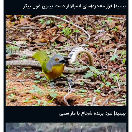
ببینید| فرار معجزه‌آسای ایمپالا از دست پیتون غول پیکر
ببینید| نبرد پرنده شجاع با مار سمی