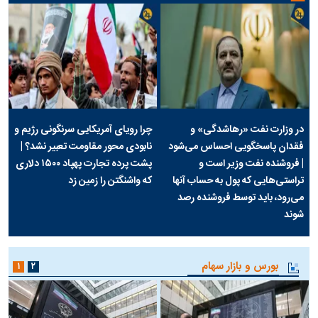
در وزارت نفت «رهاشدگی» و
چرا رویای آمریکایی سرنگونی رژیم و
فقدان پاسخگویی احساس می‌شود
نابودی محور مقاومت تعبیر نشد؟ |
| فروشنده نفت وزیر است و
پشت پرده تجارت پهپاد‌ ۱۵۰۰ دلاری
تراستی‌هایی که پول به حساب آنها
که واشنگتن را زمین زد
می‌رود، باید توسط فروشنده رصد
شوند
بورس و بازار سهام
۱
۲