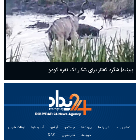
ببینید| شگرد کفتار برای شکار تک نفره کودو
تماس با ما
درباره ما
پیوندها
جستجو
آرشیو
آب و هوا
اوقات شرعی
خبرنامه
نظرسنجی
RSS