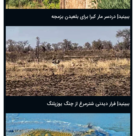
ببینید| دردسر مار کبرا برای بلعیدن بزمجه
ببینید| فرار دیدنی شترمرغ از چنگ یوزپلنگ