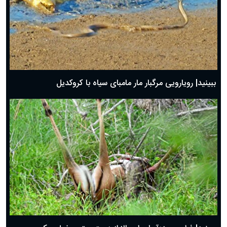
ببینید| رویارویی مرگبار مار مامبای سیاه با کروکدیل