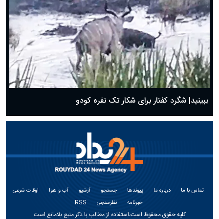
ببینید| شگرد کفتار برای شکار تک نفره کودو
تماس با ما
درباره ما
پیوندها
جستجو
آرشیو
آب و هوا
اوقات شرعی
خبرنامه
نظرسنجی
RSS
کلیه حقوق محفوظ است،استفاده از مطالب با ذکر منبع بلامانع است