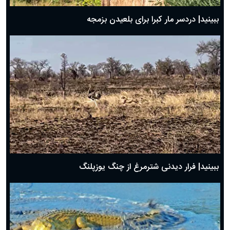
ببینید| دردسر مار کبرا برای بلعیدن بزمجه
ببینید| فرار دیدنی شترمرغ از چنگ یوزپلنگ