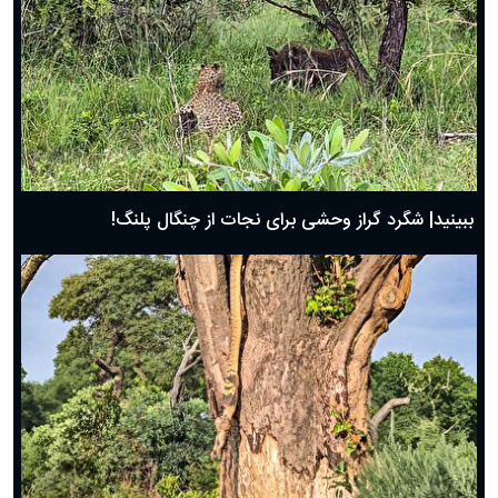
ببینید| شگرد گراز وحشی برای نجات از چنگال پلنگ!