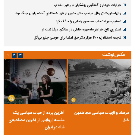
جزئیات دیدار و گفتگوی پزشکیان با رهبر انقلاب
وال‌استریت ژورنال: ترامپ حتی بدون توافق هسته‌ای آماده پایان جنگ بود
تسنیم خبر انتصاب محسن رضایی را حذف کرد
استوری تلخ خواهر ماه‌چهره خلیلی در سالگرد درگذشت او
فاجعه استقلال؛ ۴۰۰ هزار دلار حق امضا برای موسی جنپو بی‌گل
عکس‌نوشت
۱
۲
۳
مرصاد و الهیات سیاسی مجاهدین
آخرین پرده از حیات سیاسی یک
خلق
سلسله | روایتی از آخرین مصاحبه‌ی
شاه در ایران