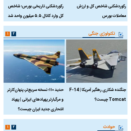
رکوردشکنی شاخص کل و ارزش
رکوردشکنی تاریخی بورس؛ شاخص
ه
معاملات بورس
کل وارد کانال ۵.۵ میلیون واحد شد
ک
تکنولوژی جنگی
۱
۲
جنگنده شکاری رهگیر آمریکا | F-14
حدید ۱۱۰؛ نسخه سریع‌تر، پنهان‌کارتر
Tomcat چیست؟
و مرگبارتر پهپادهای ایرانی | پهپاد
چ
انتحاری جدید ایران چیست؟
حوادث
۱
۲