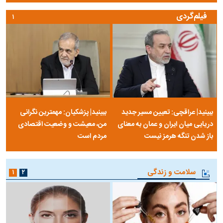
فیلم‌گردی
۱
ببینید| عراقچی: تعیین مسیر جدید
ببینید| پزشکیان: مهمترین نگرانی
دریایی میان ایران و عمان به معنای
من، معیشت و وضعیت اقتصادی
باز شدن تنگه هرمز نیست
مردم است
سلامت و زندگی
۱
۲