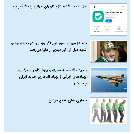
اپل با یک اقدام تازه کاربران ایرانی را غافلگیر کرد
ببینید| مهران غفوریان: اگر وزنم را کم نکرده بودم،
شاید قبل از اکبر عبدی از دنیا می‌رفتم!
حدید ۱۱۰؛ نسخه سریع‌تر، پنهان‌کارتر و مرگبارتر
پهپادهای ایرانی | پهپاد انتحاری جدید ایران
چیست؟
بیماری‌ های شایع مردان