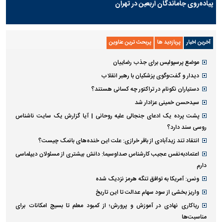
پیاده‌روی جاماندگان اربعین در تهران
آخرین اخبار
پربازدید ها
پربحث ترین عناوین
موضع پرسپولیس برای جذب رضاییان
دیدار و گفت‌وگوی پزشکیان با رهبر انقلاب
دستیاران نکونام در تراکتور چه کسانی هستند؟
سیدحسن خمینی عزادار شد
پشت پرده یک ادعای جنجالی علیه روحانی | آیا گزارش یک سایت ناشناس
روسی سند دارد؟
انتقاد تند زیدآبادی از باقر خرازی: علت این خنده‌های بانمک چیست؟
اعتمادبه‌نفس عجیب کارشناس صداوسیما: دانش بیشتری از مسئولان دیپلماسی
دارم
ونس: آمریکا به توافق تنگه هرمز نزدیک شده
واریز بخشی از سود سهام عدالت تا این تاریخ
ریاکاری نهادی در آموزش و پرورش؛ از کمبود معلم تا بسیج امکانات برای
مناسبت‌ها