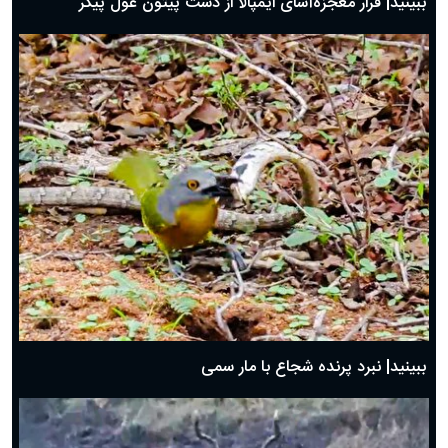
ببینید| فرار معجزه‌آسای ایمپالا از دست پیتون غول پیکر
ببینید| نبرد پرنده شجاع با مار سمی