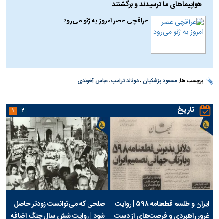
هواپیماهای ما ترسیدند و برگشتند
عراقچی عصر امروز به ژنو می‌رود
برچسب ها:
مسعود پزشکیان
،
دونالد ترامپ
،
عباس آخوندی
تاریخ
۱
۲
ایران و طلسم قطعنامه ۵۹۸ | روایت
صلحی که می‌توانست زودتر حاصل
غرور راهبردی و فرصت‌های از دست
شود | روایت شش سال جنگ اضافه