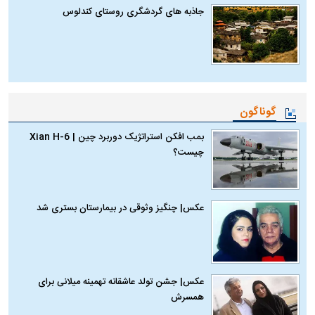
جاذبه های گردشگری روستای کندلوس
گوناگون
بمب افکن استراتژیک دوربرد چین | Xian H-6
چیست؟
عکس| چنگیز وثوقی در بیمارستان بستری شد
عکس| جشن تولد عاشقانه تهمینه میلانی برای
همسرش