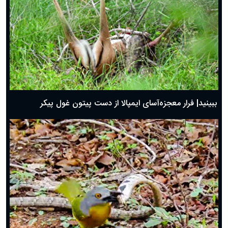
ببینید| فرار معجزه‌آسای ایمپالا از دست پیتون غول پیکر