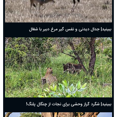
دعای روز اول ماه مبارک رمضان، ۳۰ بهمن ۱۴۰۴
حضرت زینب(س) چگونه از دنیا رفت؟
بهترین پیامک تبریک روز پدر ۱۴۰۴؛ جملات زیبا و صمیمانه
روز پدر ۱۴۰۴ چه روزی است؟
ببینید| جدال دیدنی و نفس گیر مرغ دبیر با شغال
ببینید| شگرد گراز وحشی برای نجات از چنگال پلنگ!