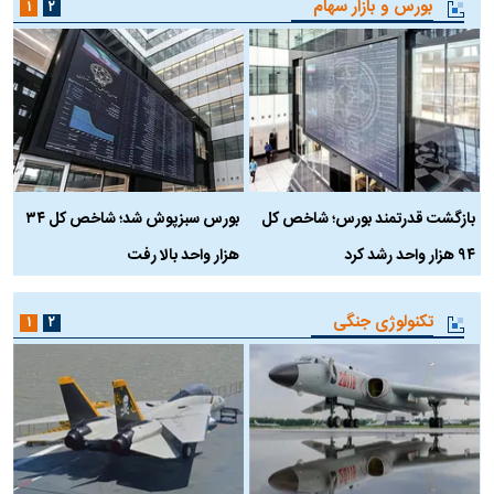
بورس و بازار سهام
۱
۲
بازگشت قدرتمند بورس؛ شاخص کل
بورس سبزپوش شد؛ شاخص کل ۳۴
ر
۹۴ هزار واحد رشد کرد
هزار واحد بالا رفت
م
تکنولوژی جنگی
۱
۲