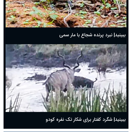
ببینید| نبرد پرنده شجاع با مار سمی
ببینید| شگرد کفتار برای شکار تک نفره کودو