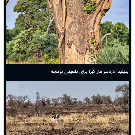
ببینید| دردسر مار کبرا برای بلعیدن بزمجه