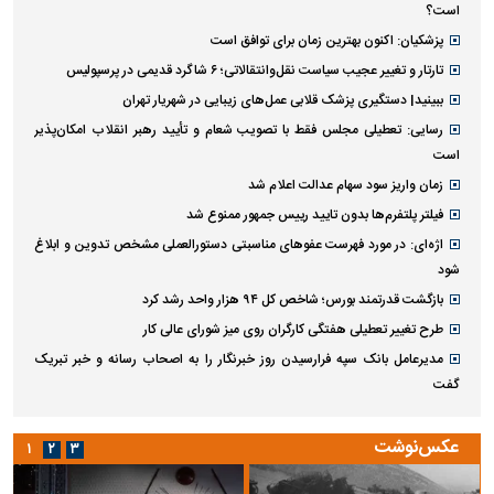
است؟
پزشکیان: اکنون بهترین زمان برای توافق است
تارتار و تغییر عجیب سیاست نقل‌وانتقالاتی؛ ۶ شاگرد قدیمی در پرسپولیس
ببینید| دستگیری پزشک قلابی عمل‌های زیبایی در شهریار تهران
رسایی: تعطیلی مجلس فقط با تصویب شعام و تأیید رهبر انقلاب امکان‌پذیر
است
زمان واریز سود سهام عدالت اعلام شد
فیلتر پلتفرم‌ها بدون تایید رییس جمهور ممنوع شد
اژه‌ای: در مورد فهرست عفو‌های مناسبتی دستورالعملی مشخص تدوین و ابلاغ
شود
بازگشت قدرتمند بورس؛ شاخص کل ۹۴ هزار واحد رشد کرد
طرح تغییر تعطیلی هفتگی کارگران روی میز شورای عالی کار
مدیرعامل بانک سپه فرارسیدن روز خبرنگار را به اصحاب رسانه و خبر تبریک
گفت
عکس‌نوشت
۱
۲
۳