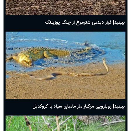
ببینید| فرار دیدنی شترمرغ از چنگ یوزپلنگ
ببینید| رویارویی مرگبار مار مامبای سیاه با کروکدیل