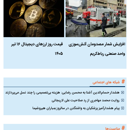
افزایش شمار مصدومان آتش‌سوزی
قیمت روز ارز‌های دیجیتال ۱۶ تیر
ه
واحد صنعتی رباط‌کریم
۱۴۰۵
ن
ک
#
شبکه های اجتماعی
هشدار حسام‌الدین آشنا به محسن رضایی: هزینه بی‌تصمیمی را چند نسل می‌پردازند
روایت محمد مهاجری از رد صلاحیت علی لاریجانی
پیام هشدارآمیز پزشکیان به واشنگتن در سالروز بمباران هیروشیما
#
مناسبت‌ها