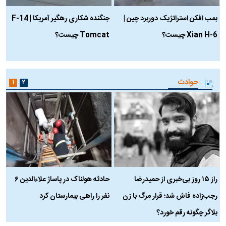
بمب افکن استراتژیک دوربرد چین |
جنگنده شکاری رهگیر آمریکا | F-14
Xian H-6 چیست؟
Tomcat چیست؟
و
ا
حوادث
۱
۲
راز ۱۵ روز بی‌خبری از حمیدرضا
حادثه هولناک در پاساژ علاءالدین ۶
ر
رجب‌زاده فاش شد؛ قرار مرگ با زن
نفر را راهی بیمارستان کرد
م
بلاگر چگونه رقم خورد؟