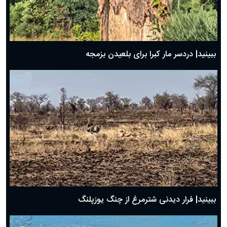
ببینید| دردسر مار کبرا برای بلعیدن بزمجه
ببینید| فرار دیدنی شترمرغ از چنگ یوزپلنگ