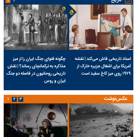
تاریخ
۱
۲
اسناد تاریخی فاش می‌کند | نقشه
چگونه فتوای جنگ ایران را از میز
آمریکا برای اشغال جزیره خارک از
مذاکره به ترکمانچای رساند؟ | نقش
۱۹۷۹ روی میز کاخ سفید است
تاریخی روحانیون در فاصله دو جنگ
ایران و روس
عکس‌نوشت
۱
۲
۳