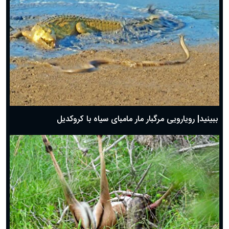
ببینید| رویارویی مرگبار مار مامبای سیاه با کروکدیل