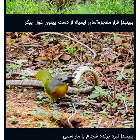
ببینید| فرار معجزه‌آسای ایمپالا از دست پیتون غول پیکر
ببینید| نبرد پرنده شجاع با مار سمی