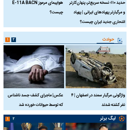
حدید ۱۱۰؛ نسخه سریع‌تر، پنهان‌کارتر
هواپیمای مرموز E-11A BACN
ف
و مرگبارتر پهپادهای ایرانی | پهپاد
چیست؟
م
انتحاری جدید ایران چیست؟
حوادث
۱
۲
واژگونی مرگبار سمند در اصفهان | ۴
عکس| ماجرای کشف جسد ناشناس
نفر کشته شدند
که توسط حیوانات خورده شد
گ
لیگ برتر
۱
۲