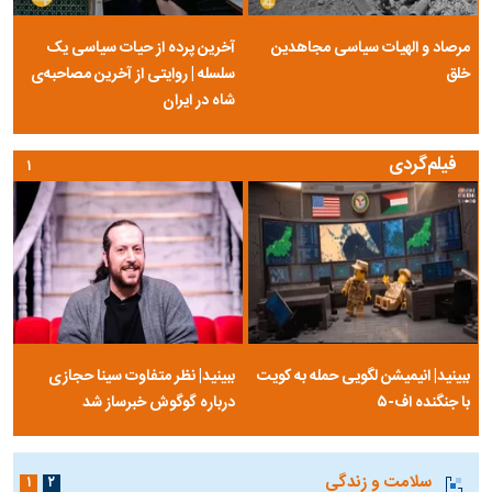
مرصاد و الهیات سیاسی مجاهدین
آخرین پرده از حیات سیاسی یک
خلق
سلسله | روایتی از آخرین مصاحبه‌ی
شاه در ایران
فیلم‌گردی
۱
ببینید| انیمیشن لگویی حمله به کویت
ببینید| نظر متفاوت سینا حجازی
با جنگنده اف-۵
درباره گوگوش خبرساز شد
سلامت و زندگی
۱
۲