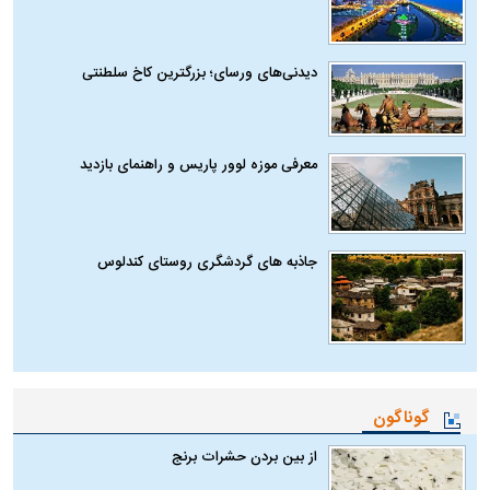
دیدنی‌های ورسای؛ بزرگترین کاخ سلطنتی
معرفی موزه لوور پاریس و راهنمای بازدید
جاذبه های گردشگری روستای کندلوس
گوناگون
از بین بردن حشرات برنج