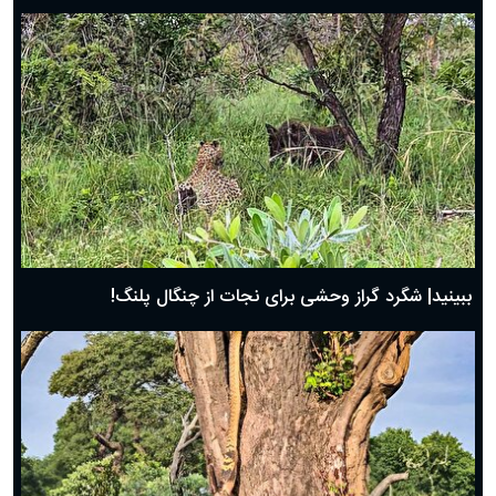
ببینید| شگرد گراز وحشی برای نجات از چنگال پلنگ!