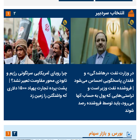
انتخاب سردبیر
۱
۲
در وزارت نفت «رهاشدگی» و
چرا رویای آمریکایی سرنگونی رژیم و
فقدان پاسخگویی احساس می‌شود
نابودی محور مقاومت تعبیر نشد؟ |
| فروشنده نفت وزیر است و
پشت پرده تجارت پهپاد‌ ۱۵۰۰ دلاری
تراستی‌هایی که پول به حساب آنها
که واشنگتن را زمین زد
می‌رود، باید توسط فروشنده رصد
شوند
بورس و بازار سهام
۱
۲