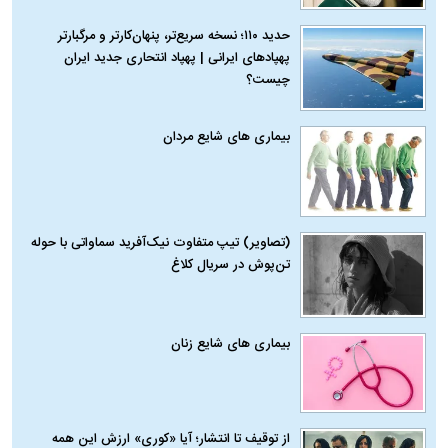
حدید ۱۱۰؛ نسخه سریع‌تر، پنهان‌کارتر و مرگبارتر
پهپادهای ایرانی | پهپاد انتحاری جدید ایران
چیست؟
بیماری‌ های شایع مردان
(تصاویر) تیپ متفاوت نیک‌آفرید سماواتی با حوله
تن‌پوش در سریال کلاغ
بیماری‌ های شایع زنان
از توقیف تا انتشار؛ آیا «کوری» ارزش این همه