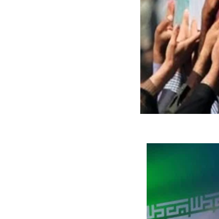
جنگنده شکاری رهگیر آمریکا | F-14
حدید ۱۱۰؛ نسخه سریع‌تر، پنهان‌کارتر و
مرگبارتر پهپادهای ایرانی | پهپاد انتحاری
جدید ایران چیست؟