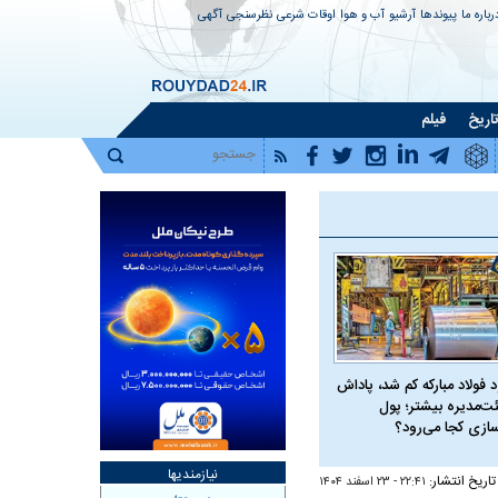
رباره ما
پیوندها
آرشیو
آب و هوا
اوقات شرعی
نظرسنجی
آگهی
اریخ
فیلم
 فولاد مبارکه کم شد، پاداش
ت‌مدیره بیشتر؛ پول
سازی کجا می‌رود؟
نیازمندیها
تاریخ انتشار:
۲۲:۴۱ - ۲۳ اسفند ۱۴۰۴