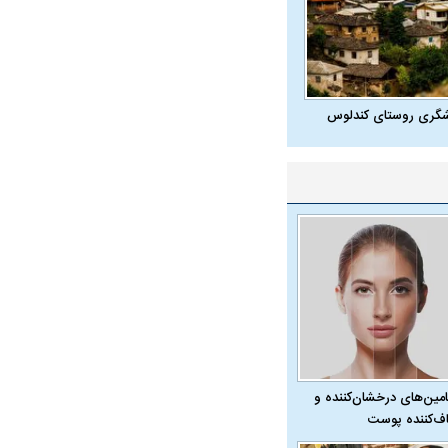
شگری روستای کندلوس
در دوران قاجار چگونه
مردی که سر خم نکرد؟ | غلامرضا تختی و
مرصاد و ال
حکومت پهلوی
امین‌های درخشان‌کننده و
ف‌کننده پوست