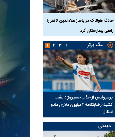
بازداشت
حادثه هولناک در پاساژ علاءالدین ۶ نفر را
ردپای سیاست در یک جنا
پلک
راهی بیمارستان کرد
ماجرای قتل مداح معر
لیگ برتر
۱
۲
۳
۴
ی شد؛
پرسپولیس از جذب حسین‌نژاد عقب
بازی‌های لیگ برتر فوتبا
کشید؛ رضایتنامه ۲ میلیون دلاری مانع
برگزار می‌شود
انتقال
دیدنی