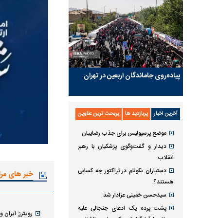
پیاده‌روی جاماندگان اربعین در تهران
آخرین اخبار
پربازدید ها
پربحث ترین عناوین
موضع پرسپولیس برای جذب رضاییان
دیدار و گفت‌وگوی پزشکیان با رهبر
انقلاب
دستیاران نکونام در تراکتور چه کسانی
خبر های مر
هستند؟
سیدحسن خمینی عزادار شد
پشت پرده یک ادعای جنجالی علیه
رویترز: ایران 