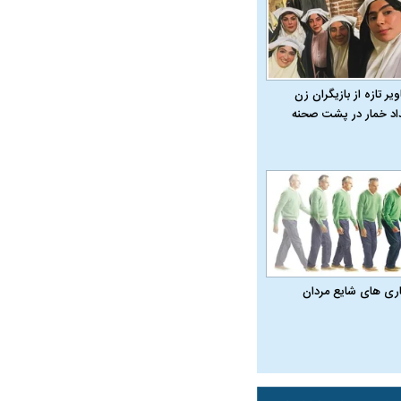
یر تازه از بازیگران زن
داد خمار در پشت صحنه
همترین نگرانی من،
اقتصادی مردم است
اری‌ های شایع مردان
ی
ویتامین‌های درخشان‌کننده و شفاف‌کننده