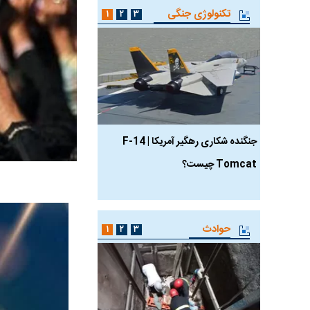
تکنولوژی جنگی
۱
۲
۳
جنگنده شکاری رهگیر آمریکا | F-14
حدید ۱۱۰؛ نسخه سریع‌
Tomcat چیست؟
مرگبارتر پهپادهای ایرانی 
جدید ایران چیست؟
حوادث
۱
۲
۳