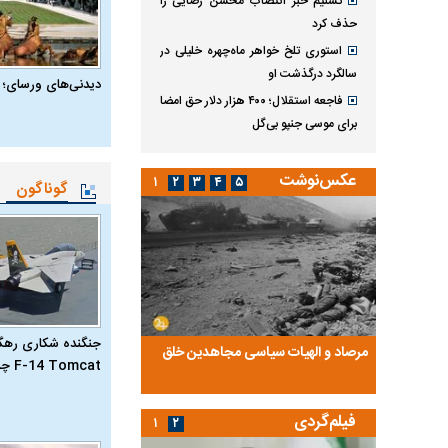
تسنیم خبر انتصاب محسن رضایی را
حذف کرد
استوری تلخ خواهر ماه‌چهره خلیلی در
سالگرد درگذشت او
دیدنی‌های ورسای؛ 
فاجعه استقلال؛ ۴۰۰ هزار دلار حق امضا
برای موسی جنپو بی‌گل
عکس‌نوشت
۱
۲
۳
۴
۵
گوناگون
جنگنده شکاری رهگیر
ضا تختی و
مرصاد و الهیات سیاسی مجاهدین خلق
آخرین پرده از حیات سی
F-14 Tomcat چیست؟
روایتی از آخرین مصاحبه‌
فیلم‌گردی
۱
۲