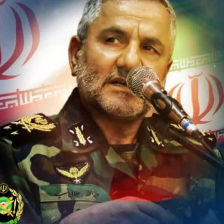
یت مرموز؛
جراحان قلابی در شمال تهران بازداشت
وف چیست؟
شدند؛ از تزریق فیلر تا جراحی پلک
راهی بیمارستان کر
ل با تماشاگر
رقم نجومی رضایتنامه مدافع موردنظر
دو خرید جدید پرس
پرسپولیس لو رفت
امضای قرارداد امر