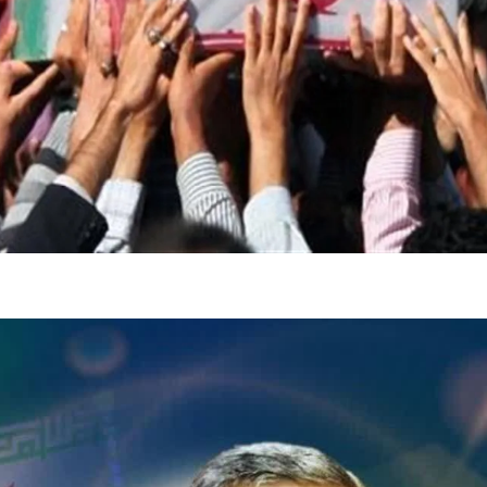
تر، پنهان‌کارتر و
هواپیمای مرموز E-11A BACN چیست؟
| پهپاد انتحاری
Tomcat چیست؟