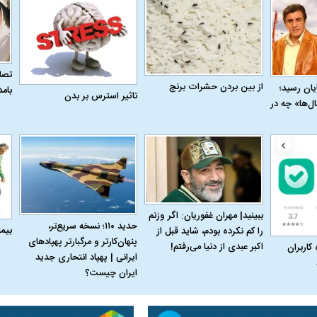
تصاو
از بین بردن حشرات برنج
به پایان رسید؛
بام
تاثیر استرس بر بدن
ن نگرانی من،
ببینید| عراقچی: تعیین مسیر جدید
ببینید| پزشکیان: م
ل‌ها» چه در
ادی مردم است
دریایی میان ایران و عمان به معنای باز
معیشت و وضعیت 
شدن تنگه هرمز نیست
ببینید| مهران غفوریان: اگر وزنم
حدید ۱۱۰؛ نسخه سریع‌تر،
بیم
را کم نکرده بودم، شاید قبل از
پنهان‌کارتر و مرگبارتر پهپادهای
اکبر عبدی از دنیا می‌رفتم!
 کاربران
ایرانی | پهپاد انتحاری جدید
ایران چیست؟
ده و شفاف‌کننده
دلیل علاقه برخی افراد به فال و طالع‌بینی
تداخل روتین پوست