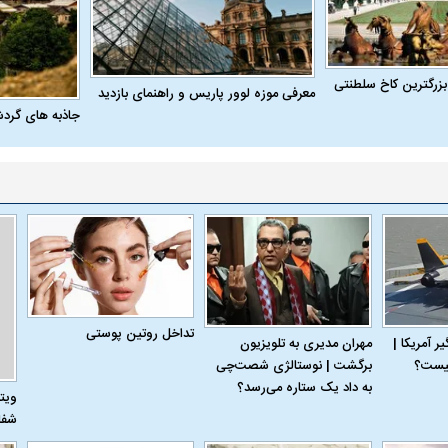
بزرگترین کاخ سلطنتی
معرفی موزه لوور پاریس و راهنمای بازدید
جاذبه های گرد
تداخل روتین پوستی
 آمریکا |
مهران مدیری به تلویزیون
اسی یک سلسله |
ریشه‌های عزاداری ماه محرم در فرهنگ
عزاداری ماه محرم 
برگشت | نوستالژی شصت‌چی
ی شاه در ایران
و تاریخ ایران
انجام می‌شد؟
به داد یک ستاره می‌رسد؟
ویت
شفا