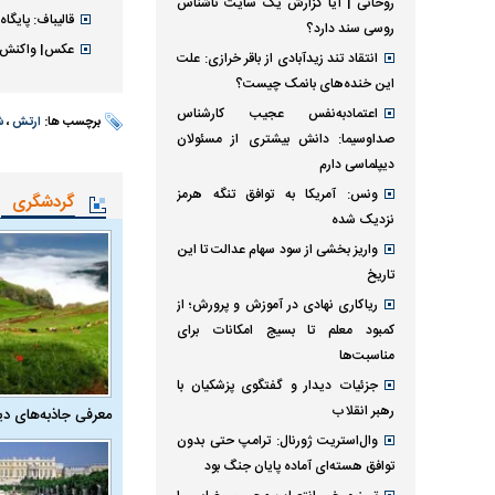
روحانی | آیا گزارش یک سایت ناشناس
قالیباف: پایگا
روسی سند دارد؟
عکس| واکنش لی
انتقاد تند زیدآبادی از باقر خرازی: علت
این خنده‌های بانمک چیست؟
اعتمادبه‌نفس عجیب کارشناس
برچسب ها:
ارتش
،
ش
صداوسیما: دانش بیشتری از مسئولان
دیپلماسی دارم
ونس: آمریکا به توافق تنگه هرمز
گردشگری
نزدیک شده
واریز بخشی از سود سهام عدالت تا این
تاریخ
ریاکاری نهادی در آموزش و پرورش؛ از
کمبود معلم تا بسیج امکانات برای
مناسبت‌ها
جزئیات دیدار و گفتگوی پزشکیان با
رهبر انقلاب
معرفی جاذبه‌های دی
وال‌استریت ژورنال: ترامپ حتی بدون
توافق هسته‌ای آماده پایان جنگ بود