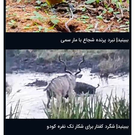
ببینید| نبرد پرنده شجاع با مار سمی
ببینید| شگرد کفتار برای شکار تک نفره کودو