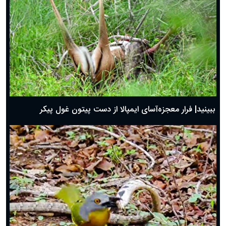
ببینید| فرار معجزه‌آسای ایمپالا از دست پیتون غول پیکر