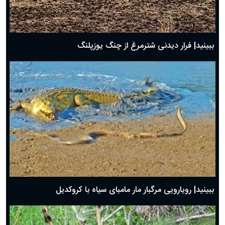
ببینید| فرار دیدنی شترمرغ از چنگ یوزپلنگ
ببینید| رویارویی مرگبار مار مامبای سیاه با کروکدیل