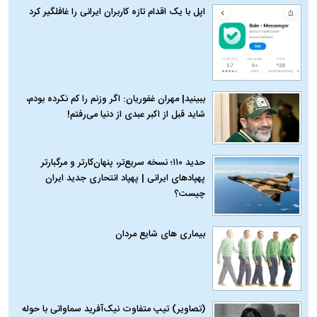
اپل با یک اقدام تازه کاربران ایرانی را غافلگیر کرد
ببینید| مهران غفوریان: اگر وزنم را کم نکرده بودم،
شاید قبل از اکبر عبدی از دنیا می‌رفتم!
حدید ۱۱۰؛ نسخه سریع‌تر، پنهان‌کارتر و مرگبارتر
پهپادهای ایرانی | پهپاد انتحاری جدید ایران
چیست؟
بیماری‌ های شایع مردان
(تصاویر) تیپ متفاوت نیک‌آفرید سماواتی با حوله