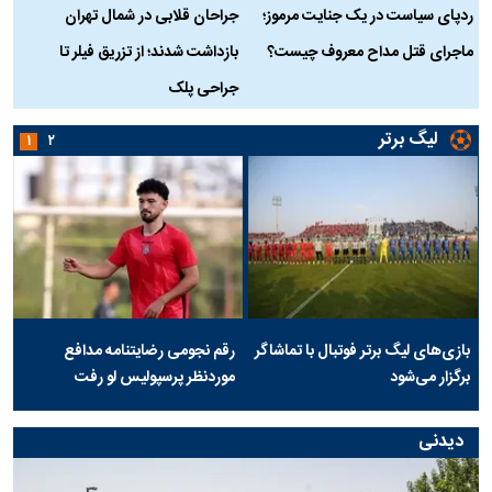
ردپای سیاست در یک جنایت مرموز؛
جراحان قلابی در شمال تهران
ماجرای قتل مداح معروف چیست؟
بازداشت شدند؛ از تزریق فیلر تا
س
جراحی پلک
د
لیگ برتر
۱
۲
بازی‌های لیگ برتر فوتبال با تماشاگر
رقم نجومی رضایتنامه مدافع
برگزار می‌شود
موردنظر پرسپولیس لو رفت
دیدنی