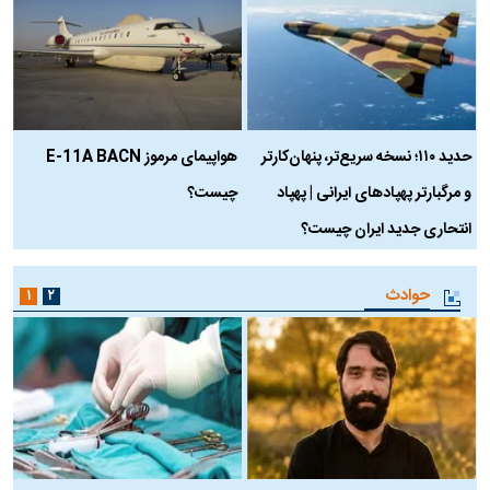
حدید ۱۱۰؛ نسخه سریع‌تر، پنهان‌کارتر
هواپیمای مرموز E-11A BACN
ف
و مرگبارتر پهپادهای ایرانی | پهپاد
چیست؟
م
انتحاری جدید ایران چیست؟
حوادث
۱
۲