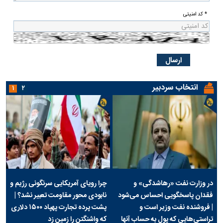
* کد امنیتی
انتخاب سردبیر
۱
۲
در وزارت نفت «رهاشدگی» و
چرا رویای آمریکایی سرنگونی رژیم و
فقدان پاسخگویی احساس می‌شود
نابودی محور مقاومت تعبیر نشد؟ |
| فروشنده نفت وزیر است و
پشت پرده تجارت پهپاد‌ ۱۵۰۰ دلاری
تراستی‌هایی که پول به حساب آنها
که واشنگتن را زمین زد