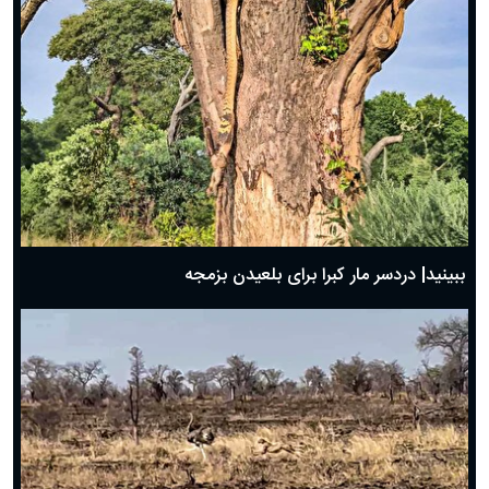
ببینید| دردسر مار کبرا برای بلعیدن بزمجه