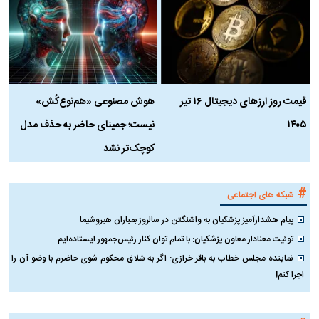
قیمت روز ارز‌های دیجیتال ۱۶ تیر
هوش مصنوعی «هم‌نوع‌کُش»
چ
۱۴۰۵
نیست؛ جمینای حاضر به حذف مدل
ک
کوچک‌تر نشد
#
شبکه های اجتماعی
پیام هشدارآمیز پزشکیان به واشنگتن در سالروز بمباران هیروشیما
توئیت معنادار معاون پزشکیان: با تمام توان کنار رئیس‌جمهور ایستاده‌ایم
نماینده مجلس خطاب به باقر خرازی: اگر به شلاق محکوم شوی حاضرم با وضو آن را
اجرا کنم!