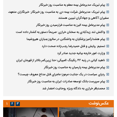
پیام تبریک مدیرعامل بیمه معلم به مناسبت روز خبرنگار
پیام تبریک مدیرعامل شرکت بیمه دی به مناسبت روز خبرنگار: خبرنگاران متعهد،
سفیران آگاهی و جهادگران تبیین هستند
پیام مدیرعامل بیمه البرز به مناسبت فرارسیدن روز خبرنگار
واکنش تند زیدآبادی به سخنان خرازی: صریحاً دستور به کشتار داده است
پیام هشدارآمیز پزشکیان به واشنگتن در سالروز بمباران هیروشیما
تسنیم: ربایش و قتل حمیدرضا رجب‌زاده صحت دارد
وزارت امور خارجه بیانیه جدید صادر کرد
ناهید کیانی در رتبه ۴۲ رنکینگ المپیکی؛ حنا زرین‌کمر بالاتر از قهرمان ایران
پیام مدیرعامل بیمه پارسیان به مناسبت روز خبرنگار
ردپای سیاست در یک جنایت مرموز؛ ماجرای قتل مداح معروف چیست؟
پیام سرپرست بانک توسعه صادرات ایران به مناسبت روز خبرنگار
محمدباقر خرازی به دادگاه ویژه روحانیت احضار شد
عکس‌نوشت
۱
۲
۳