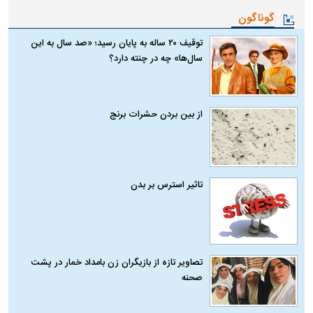
گوناگون
توقیف ۲۰ ساله به پایان رسید؛ «صد سال به این
سال‌ها» چه در چنته دارد؟
از بین بردن حشرات برنج
تاثیر استرس بر بدن
تصاویر تازه از بازیگران زن بامداد خمار در پشت
صحنه