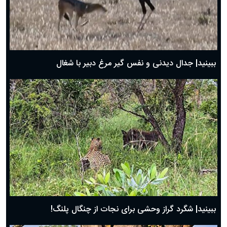
دعای روز دوم ماه مبارک رمضان ۱ اسفند ماه ۱۴۰۴
دعای روز اول ماه مبارک رمضان، ۳۰ بهمن ۱۴۰۴
حضرت زینب(س) چگونه از دنیا رفت؟
بهترین پیامک تبریک روز پدر ۱۴۰۴؛ جملات زیبا و صمیمانه
روز پدر ۱۴۰۴ چه روزی است؟
ببینید| جدال دیدنی و نفس گیر مرغ دبیر با شغال
ببینید| شگرد گراز وحشی برای نجات از چنگال پلنگ!