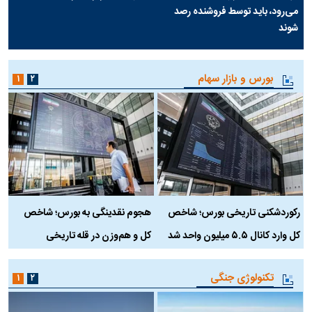
می‌رود، باید توسط فروشنده رصد
شوند
بورس و بازار سهام
۱
۲
رکوردشکنی تاریخی بورس؛ شاخص
هجوم نقدینگی به بورس؛ شاخص
ب
کل وارد کانال ۵.۵ میلیون واحد شد
کل و هم‌وزن در قله تاریخی
تکنولوژی جنگی
۱
۲