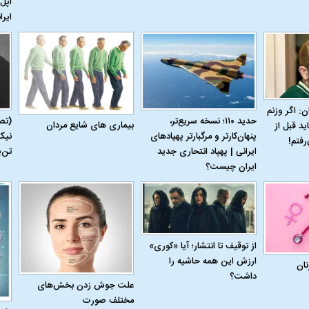
اپل 
ایرا
ن: اگر وزنم
حدید ۱۱۰؛ نسخه سریع‌تر،
(تص
بیماری‌ های شایع مردان
ید قبل از
پنهان‌کارتر و مرگبارتر پهپادهای
نیک
رفتم!
ایرانی | پهپاد انتحاری جدید
تن‌
ایران چیست؟
از توقیف تا انتشار؛ آیا «کوری»
ارزش این همه حاشیه را
نان
داشت؟
علت جوش زدن بخش‌های
مختلف صورت