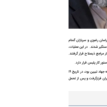
ه سریع‌تر، پنهان‌کارتر و
هواپیمای مرموز E-11A BACN چیست؟
راسان رضوی و سربازان گمنام
یرانی | پهپاد انتحاری
ستگیر شدند. در این عملیات،
؟
ر مراجع ذیصلاح قرار گرفتند.
تور کار پلیس قرار دارد.
گفتنی است، شهید فرج الله شوشتری، رهرو راه پدر شهید خود که از فعالان سیاسی و انقلابی در عرصه جهاد تبیین بود، در تاریخ ۱۹
ران قرارگرفت و پس از تحمل