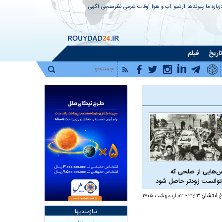
رباره ما
پیوندها
آرشیو
آب و هوا
اوقات شرعی
نظرسنجی
آگهی
اریخ
فیلم
‌هایی از صلحی که
توانست زودتر حاصل شود
خ انتشار:
۲۱:۲۳ - ۰۳ ارديبهشت ۱۴۰۵
نیازمندیها