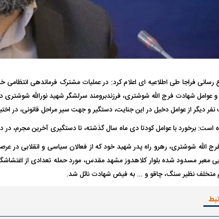
فضاپیمای «استارشیپ» ایلان ماسک
حدید ۱۱۰؛ نسخ
 رسانی فراجا طی اطلاعیه ای اعلام کرد: در عملیات مشترک فرماندهی انتظامی خ
چیست؟
مرگبارتر پهپادهای ا
 و عوامل شهادت فرج الله شوشتری، فرزندبرومند سرلشگر شهید نورالله شوشتری د
جدید ایران چیست
فر دیگر از عوامل دخیل در این جنایت، دستگیر و جهت سیر مراحل قانونی، در اختیا
ه است: برخورد با عوامل کودتا دی ماه‌ سال گذشته، تا دستگیری آخرین مجرم، در دس
یی معبر مسدود شده بلوار کلاهدوز مشهد مقدس، مورد حمله تعدادی از اغتشاشگ
متخلف نظیر سنگ، چاقو و ... به فیض شهادت نائل شد.
تبط