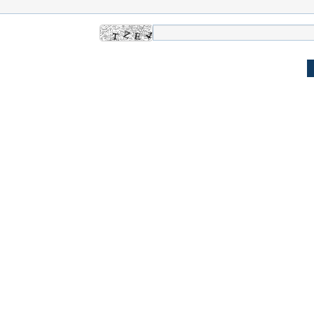
یتی می‌گوید اگر
ببینید| پزشکیان: نقشه کشیده بودند ایران
ببینید| حسن روحان
م زمان زودتر
را ۴۸ ساعته مثل سوریه بگیرند
این جنگ تشدید شو
ظهور می‌کند!