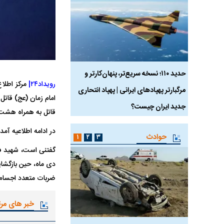
 ماسک
حدید ۱۱۰؛ نسخه سریع‌تر، پنهان‌کارتر و
هواپیمای مرموز E-11A BACN چیست؟
رویداد۲۴|
مرکز اطلاع
مرگبارتر پهپادهای ایرانی | پهپاد انتحاری
امام زمان (عج) قاتل
جدید ایران چیست؟
قاتل به همراه هشت ن
در ادامه اطلاعیه آمد
حوادث
۱
۲
۳
دی ماه، حین بازگشا
ضربات متعدد اجسام 
خبر های مر