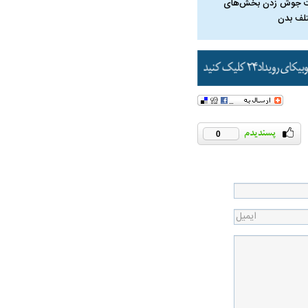
 جوش زدن بخش‌های
لف بدن
0
در دوران قاجار چگونه
مردی که سر خم نکرد؟ | غلامرضا تختی و
مرصاد و ال
حکومت پهلوی