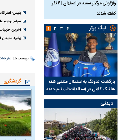
ساله بر اثر برق
واژگونی مرگبار سمند در اصفهان | ۴ نفر
عکس| ماجرای کشف جسد
پلیس: اعترافا
کشته شدند
توسط حیوانات خورده شد
سپاه: تهاجم عل
لیگ برتر
۱
۲
۳
۴
آخرین جزییات ناآرامی دیشب 
بیانیه سازمان 
برچسب ها:
اعتراضات
گردشگری
س پس از
بازگشت اندونگ به استقلال منتفی شد؛
ابهام بزرگ درباره قراردا
هافبک گابنی در آستانه انتخاب تیم جدید
اولین چالش حقوقی است
دیدنی