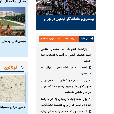
معرفی جاذبه‌های دی
پیاده‌روی جاماندگان اربعین در تهران
آخرین اخبار
پربازدید ها
پربحث ترین عناوین
دیدنی‌های ورسای؛ 
بازگشت اندونگ به استقلال منتفی
شد؛ هافبک گابنی در آستانه انتخاب تیم
جدید
گوناگون
احتمال سفر نخست‌وزیر عراق به
عربستان
وزارت خارجه پاکستان: ما همچنان با
سایر کشور‌ها در مورد وضعیت تنگه هرمز،
در حال رایزنی هستیم
پول نفت باید تا رسیدن به خزانه رصد
شود | تراستی‌ها را برای همیشه بخشکانیم
از بین بردن حشرات
غریب‌آبادی: تفاهم ایران و عمان درباره