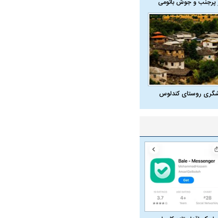
 پرجنب و جوش باتومی
شگری روستای کندلوس