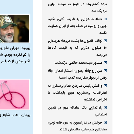
تردد کشتی‌ها در هرمز به مرحله نهایی
نزدیک شد
حمله خاندوزی به ظریف: کاری نکنید
چین و روسیه در جنگ بعد از ایران حمایت
نکنند
توقف کامیون‌ها پشت مرزها؛ هزینه‌ای
ببینید| مهران غفوریا
۱۰ میلیون دلاری که به قیمت کالاها
را کم نکرده بودم، شا
می‌رسد
اکبر عبدی از دنیا می‌
مشاور سیدمحمد خاتمی درگذشت
سرباز روح‌الله رضوی: انتشار ادعای «بالا
رفتن از دیوار سفارت» کذب است!
واکنش رئیس سازمان نظام پرستاری به
اعتراضات پرستاران؛ هیچ بازداشت یا
اخراجی نداشتیم
راه‌اندازی یک سامانه مهم در تامین
اجتماعی
بیماری‌ های شایع ز
چرخش در فدراسیون به سود قلعه‌نویی؛
مخالفان هم حامی ماندنش شدند