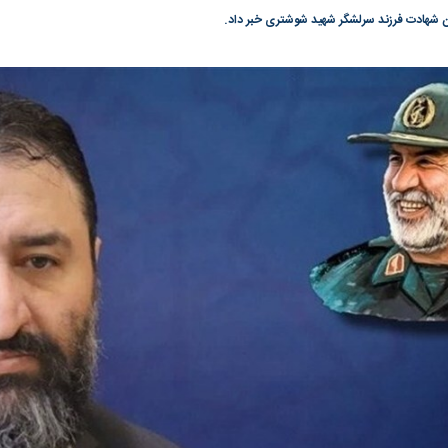
ان شهادت فرزند سرلشگر شهید شوشتری خبر داد.
گونی رژیم و
مطالعه رفتار هیستریک صدا و سیما علیه
پول نفت باید تا ر
بیر نشد؟ | پشت
کمپین نه به اعدام
شود | تراستی‌ها ر
ه تجارت پهپاد‌ ۱۵۰۰ دلاری که
بخشکانیم
به بورس
پرواز ۱۰۰ هزار واحدی شاخص کل بورس
بورس تهران رکور