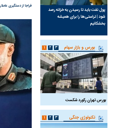
فراجا از دستگیری عامل
سیما علیه
پول نفت باید تا رسیدن به خزانه رصد
چرا رویای آمریکایی سرن
شود | تراستی‌ها را برای همیشه
نابودی محور مقاومت تع
بخشکانیم
پرد
واشنگتن را زمین زد
بورس و بازار سهام
۱
۲
۳
بورس تهران رکورد شکست
سیگنال مثبت دیپلماسی 
تکنولوژی جنگی
۱
۲
۳