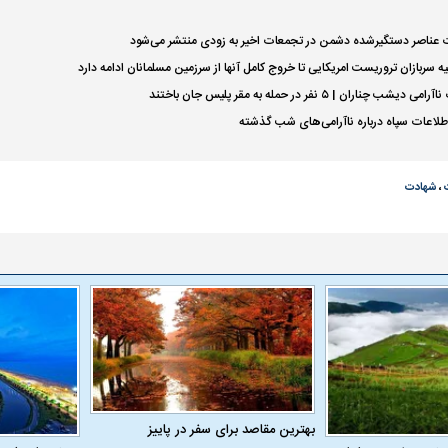
 ناشناس که
مرگ دلخراش دختر ۱۸ ساله بر اثر برق
ت عناصر دستگیرشده دشمن در تجمعات اخیر به زودی منتشر می‌شود
گرفتگی
کشته شدند
یه سربازان تروریست امریکایی تا خروج کامل آنها از سرزمین مسلمانان ادامه دارد
چناران | ۵ نفر در حمله به مقر پلیس جان باختند
اطلاعات سپاه درباره ناآرامی‌های شب گذشته
،
شهادت
د یاسر آسانی؛
پرسپولیس در انتظار سه خرید کلیدی
بازگشت مدافع جو
قلال
پیش از شروع لیگ
۵ ماه دوری
بهترین مقاصد برای سفر در پاییز