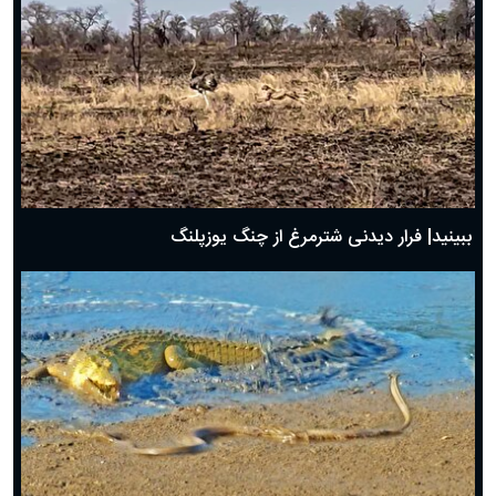
ببینید| فرار دیدنی شترمرغ از چنگ یوزپلنگ