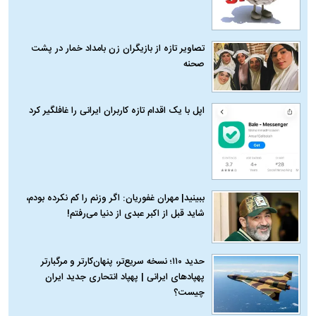
تصاویر تازه از بازیگران زن بامداد خمار در پشت
صحنه
اپل با یک اقدام تازه کاربران ایرانی را غافلگیر کرد
ببینید| مهران غفوریان: اگر وزنم را کم نکرده بودم،
شاید قبل از اکبر عبدی از دنیا می‌رفتم!
حدید ۱۱۰؛ نسخه سریع‌تر، پنهان‌کارتر و مرگبارتر
پهپادهای ایرانی | پهپاد انتحاری جدید ایران
چیست؟