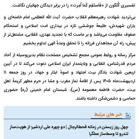
تفسیری گُلگون از «فَاستَقِم کَما اُمِرت» را در برابر دیدگان جهانیان نگاشت.
بی‌تردید شهادت رهبرمعظم انقلاب حضرت آیت الله العظمی امام خامنه‌ای و
یاران شهیدش، طلیعهٔ جوششی تازه در بیداری امت اسلامی و استحکام
صفوف مقاومت می‌باشد و بر ماست که با تجدید عهدی، انقلابی، مشتعل‌تر از
پیش، راه آن مجاهدان فرزانه را تا تحقق وعدهٔ الهی تداوم بخشیم.
مرکز رسانه و روابط عمومی مجمع تشخیص مصلحت نظام بدین‌وسیله از آحاد
مردم قدرشناس، انقلابی و ولایتمدار ایران اسلامی دعوت می‌کند تا در آیین
اربعین شهادت یادگار بیت اجتهاد و اسوهٔ ایثار و جهاد، در روز جمعه ۱۱
اردیبهشت‌ماه ۱۴۰۵ پس از اقامهٔ نماز مغرب و عشا در حرم مطهر کریمهٔ اهل
بیت، حضرت فاطمه معصومه (س)، شبستان امام خمینی (ره) حضوری
حماسی و دشمن‌شکن داشته باشند.
خبر های مرتبط
چهل روز زیستن در زمانه قحط‌الرجال | دو چهره علی اردشیر؛ از هویت‌ساز
تندرو تا وسط‌ساز عملگرا