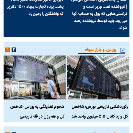
| فروشنده نفت وزیر است و
پشت پرده تجارت پهپاد‌ ۱۵۰۰ دلاری
تراستی‌هایی که پول به حساب آنها
که واشنگتن را زمین زد
می‌رود، باید توسط فروشنده رصد
شوند
بورس و بازار سهام
۱
۲
رکوردشکنی تاریخی بورس؛ شاخص
هجوم نقدینگی به بورس؛ شاخص
ب
کل وارد کانال ۵.۵ میلیون واحد شد
کل و هم‌وزن در قله تاریخی