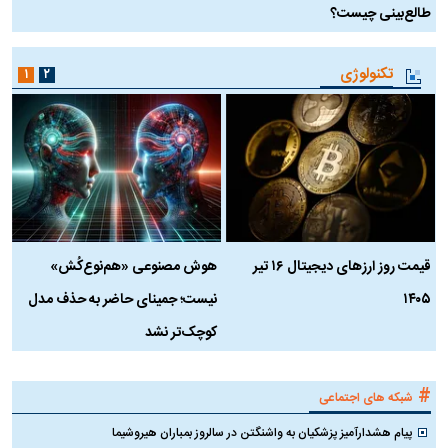
طالع‌بینی چیست؟
آ
تکنولوژی
۱
۲
قیمت روز ارز‌های دیجیتال ۱۶ تیر
هوش مصنوعی «هم‌نوع‌کُش»
چ
۱۴۰۵
نیست؛ جمینای حاضر به حذف مدل
ک
کوچک‌تر نشد
#
شبکه های اجتماعی
پیام هشدارآمیز پزشکیان به واشنگتن در سالروز بمباران هیروشیما