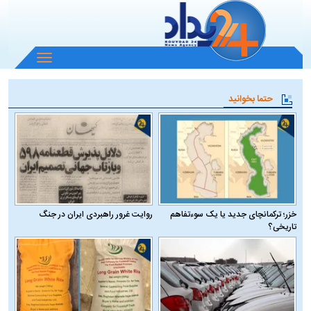
باز
و
بسته
حتما بخوانید
کردن
منو
خزر؛ ترکمانچای جدید یا یک سوءتفاهم
روایت غرور راهبردی ایران در جنگ
تاریخی؟