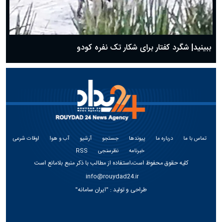
ببینید| شگرد کفتار برای شکار تک نفره کودو
تماس با ما
درباره ما
پیوندها
جستجو
آرشیو
آب و هوا
اوقات شرعی
خبرنامه
نظرسنجی
RSS
کلیه حقوق محفوظ است،استفاده از مطالب با ذکر منبع بلامانع است
info@rouydad24.ir
طراحی و تولید :
"ایران سامانه"