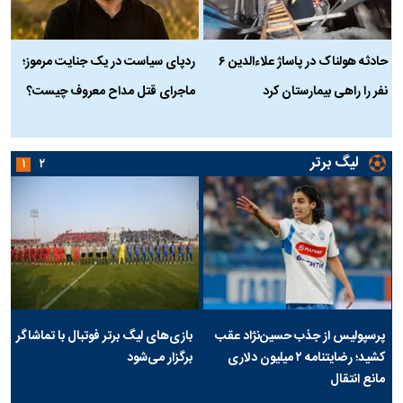
حادثه هولناک در پاساژ علاءالدین ۶
ردپای سیاست در یک جنایت مرموز؛
ج
نفر را راهی بیمارستان کرد
ماجرای قتل مداح معروف چیست؟
ب
ج
لیگ برتر
۱
۲
پرسپولیس از جذب حسین‌نژاد عقب
بازی‌های لیگ برتر فوتبال با تماشاگر
کشید؛ رضایتنامه ۲ میلیون دلاری
برگزار می‌شود
مانع انتقال