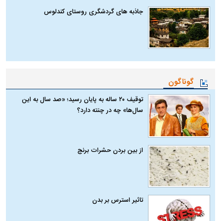
جاذبه های گردشگری روستای کندلوس
گوناگون
توقیف ۲۰ ساله به پایان رسید؛ «صد سال به این
سال‌ها» چه در چنته دارد؟
از بین بردن حشرات برنج
تاثیر استرس بر بدن