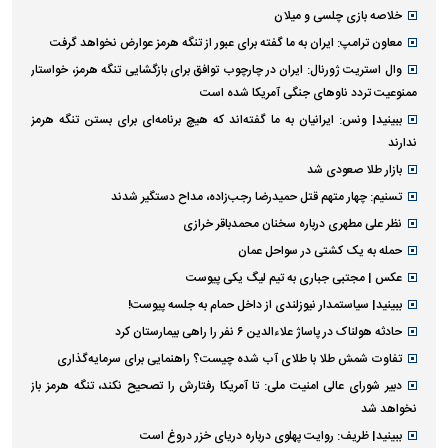
خلاصه بازی چلسی و میلان
معاون ترامپ: ایران به ما گفته برای عبور از تنگه هرمز عوارض نخواهد گرفت
وال استریت ژورنال: ایران در چارچوب توافق برای بازگشایی تنگه هرمز، خواستار
ممنوعیت تردد ناو‌های جنگی آمریکا شده است
ببینید| ونس: ایرانیان به ما گفته‌اند که هیچ برنامه‌ای برای بستن تنگه هرمز
ندارند
بازار طلا صعودی شد
تسنیم: چهار متهم قتل حمیدرضا رجب‌زاده، مداح دستگیر شدند
نظر علی مطهری درباره سخنان محمدباقر خرازی
حمله به یک کشتی در سواحل عمان
عکس | مجتبی جباری به تیم لیگ یکی پیوست
ببینید| سیاستمدار نیوزلندی از داخل حمام به جلسه پیوست!
حادثه هولناک در پاساژ علاءالدین ۶ نفر را راهی بیمارستان کرد
تفاوت شمش طلا با طلای آب شده چیست؟ راهنمایی برای سرمایه‌گذاری
دبیر شورای عالی امنیت ملی: تا آمریکا رفتارش را تصحیح نکند، تنگه هرمز باز
نخواهد شد
ببینید| ظریف: روایت پهلوی درباره دریای خزر دروغ است