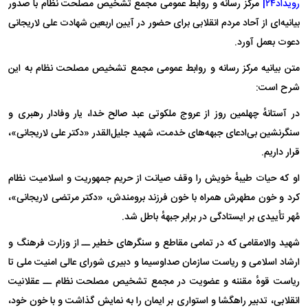
رویداد۲۴|
مرکز رسانه و روابط عمومی مجمع تشخیص مصلحت نظام با صدور
بیانیه‌ای از آحاد مردم انقلابی برای حضور در آیین اربعین شهادت علی لاریجانی
دعوت بعمل آورد.
متن بیانیه مرکز رسانه و روابط عمومی مجمع تشخیص مصلحت نظام به این
شرح است:
در آستانهٔ چهلمین روز از عروج ملکوتی عبد صالح خدا، یار وفادار رهبری و
سنگرنشین بی‌ادعای جبهه‌های خدمت، شهید جلیل‌القدر «دکتر علی لاریجانی»،
قرار داریم.
او که حیات طیبهٔ خویش را وقف صیانت از حریم جمهوریت و اسلامیت نظام
کرد و خون مطهرش همراه با خون فرزند برومندش، «دکتر مرتضی لاریجانی»،
مُهر تأییدی بر ایستادگی در برابر جبههٔ باطل شد.
شهید والامقامی که در تمامی مقاطع و سنگر‌های خطیر ــ از وزارت فرهنگ و
ارشاد اسلامی و ریاست سازمان صداوسیما و دبیری شورای عالی امنیت ملی تا
ریاست قوهٔ مقننه و عضویت در مجمع تشخیص مصلحت نظام ــ عقلانیت
انقلابی، تدبیر راهگشا و استواری بر ایمان را به نمایش گذاشت و با خون خود،