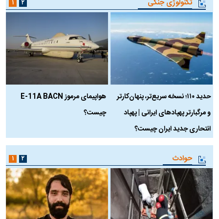
تکنولوژی جنگی
۱
۲
حدید ۱۱۰؛ نسخه سریع‌تر، پنهان‌کارتر
هواپیمای مرموز E-11A BACN
ف
و مرگبارتر پهپادهای ایرانی | پهپاد
چیست؟
م
انتحاری جدید ایران چیست؟
حوادث
۱
۲