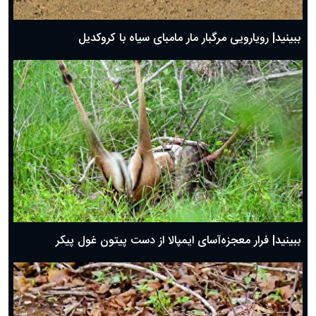
ببینید| رویارویی مرگبار مار مامبای سیاه با کروکدیل
ببینید| فرار معجزه‌آسای ایمپالا از دست پیتون غول پیکر