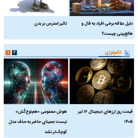
دلیل علاقه برخی افراد به فال و
تاثیر استرس بر بدن
ع
طالع‌بینی چیست؟
آ
تکنولوژی
۱
۲
قیمت روز ارز‌های دیجیتال ۱۶ تیر
هوش مصنوعی «هم‌نوع‌کُش»
چ
۱۴۰۵
نیست؛ جمینای حاضر به حذف مدل
ک
کوچک‌تر نشد