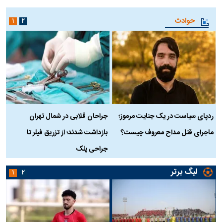
حوادث
۱
۲
ردپای سیاست در یک جنایت مرموز؛
جراحان قلابی در شمال تهران
ماجرای قتل مداح معروف چیست؟
بازداشت شدند؛ از تزریق فیلر تا
س
جراحی پلک
د
لیگ برتر
۱
۲