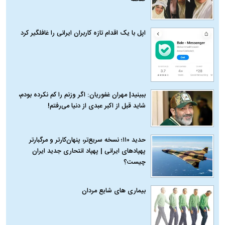
اپل با یک اقدام تازه کاربران ایرانی را غافلگیر کرد
ببینید| مهران غفوریان: اگر وزنم را کم نکرده بودم،
شاید قبل از اکبر عبدی از دنیا می‌رفتم!
حدید ۱۱۰؛ نسخه سریع‌تر، پنهان‌کارتر و مرگبارتر
پهپادهای ایرانی | پهپاد انتحاری جدید ایران
چیست؟
بیماری‌ های شایع مردان