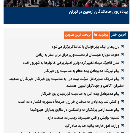
پیاده‌روی جاماندگان اربعین در تهران
آخرین اخبار
پربازدید ها
پربحث ترین عناوین
بازی‌های لیگ برتر فوتبال با تماشاگر برگزار می‌شود
دعوت دوباره عربستان از نخست‌وزیر عراق برای سفر به ریاض
شارژ کالابرگ مرداد تغییر کرد؛ واریز اعتبار برخی خانوار‌ها به شهریور افتاد
پیام تبریک مدیرعامل بیمه معلم به مناسبت روز خبرنگار
پیام تبریک مدیرعامل شرکت بیمه دی به مناسبت روز خبرنگار: خبرنگاران متعهد،
سفیران آگاهی و جهادگران تبیین هستند
پیام مدیرعامل بیمه البرز به مناسبت فرارسیدن روز خبرنگار
واکنش تند زیدآبادی به سخنان خرازی: صریحاً دستور به کشتار داده است
پیام هشدارآمیز پزشکیان به واشنگتن در سالروز بمباران هیروشیما
تسنیم: ربایش و قتل حمیدرضا رجب‌زاده صحت دارد
وزارت امور خارجه بیانیه جدید صادر کرد