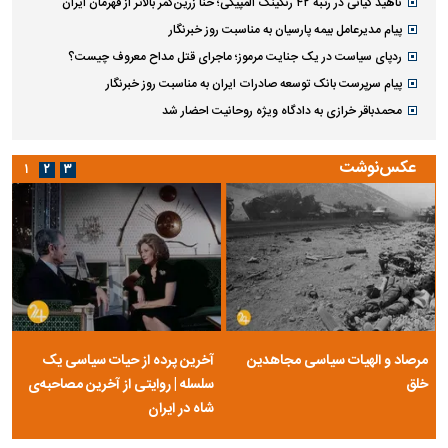
ناهید کیانی در رتبه ۴۲ رنکینگ المپیکی؛ حنا زرین‌کمر بالاتر از قهرمان ایران
پیام مدیرعامل بیمه پارسیان به مناسبت روز خبرنگار
ردپای سیاست در یک جنایت مرموز؛ ماجرای قتل مداح معروف چیست؟
پیام سرپرست بانک توسعه صادرات ایران به مناسبت روز خبرنگار
محمدباقر خرازی به دادگاه ویژه روحانیت احضار شد
عکس‌نوشت
۱
۲
۳
مرصاد و الهیات سیاسی مجاهدین
آخرین پرده از حیات سیاسی یک
خلق
سلسله | روایتی از آخرین مصاحبه‌ی
شاه در ایران