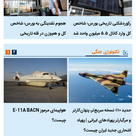
رکوردشکنی تاریخی بورس؛ شاخص
هجوم نقدینگی به بورس؛ شاخص
ب
کل وارد کانال ۵.۵ میلیون واحد شد
کل و هم‌وزن در قله تاریخی
تکنولوژی جنگی
۱
۲
حدید ۱۱۰؛ نسخه سریع‌تر، پنهان‌کارتر
هواپیمای مرموز E-11A BACN
ف
و مرگبارتر پهپادهای ایرانی | پهپاد
چیست؟
م
انتحاری جدید ایران چیست؟