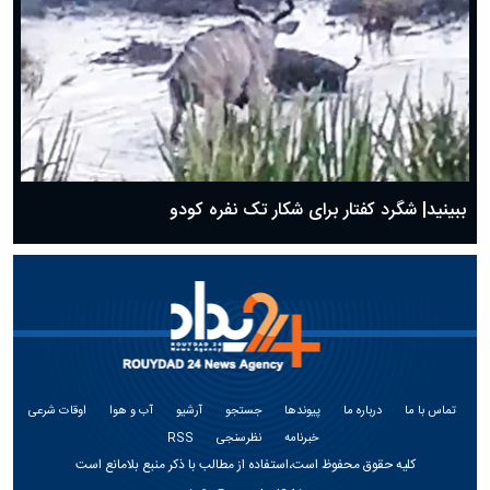
ببینید| شگرد کفتار برای شکار تک نفره کودو
تماس با ما
درباره ما
پیوندها
جستجو
آرشیو
آب و هوا
اوقات شرعی
خبرنامه
نظرسنجی
RSS
کلیه حقوق محفوظ است،استفاده از مطالب با ذکر منبع بلامانع است