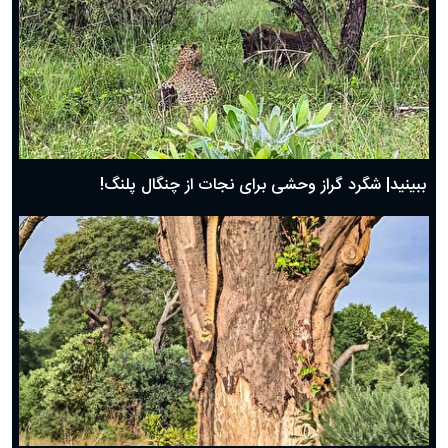
ببینید| شگرد گراز وحشی برای نجات از چنگال پلنگ!