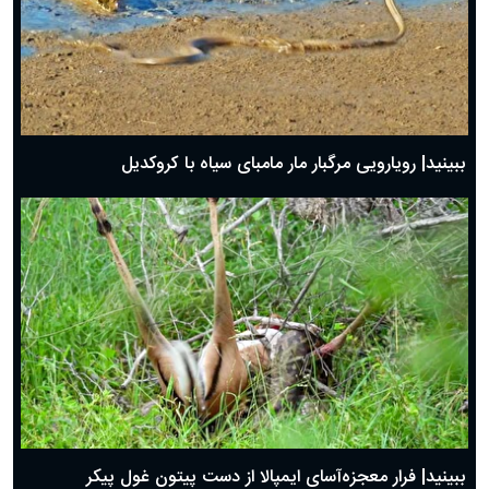
ببینید| رویارویی مرگبار مار مامبای سیاه با کروکدیل
ببینید| فرار معجزه‌آسای ایمپالا از دست پیتون غول پیکر