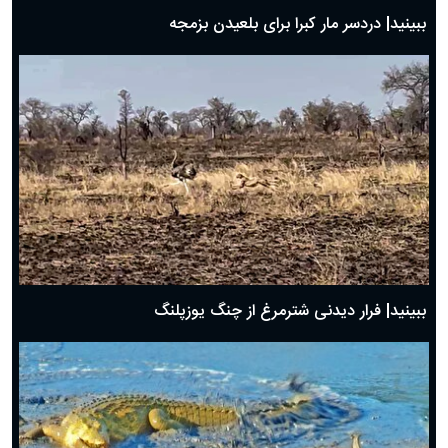
ببینید| دردسر مار کبرا برای بلعیدن بزمجه
ببینید| فرار دیدنی شترمرغ از چنگ یوزپلنگ