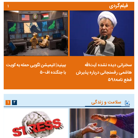
فیلم‌گردی
۱
سخنرانی دیده نشده آیت‌الله
ببینید| انیمیشن لگویی حمله به کویت
هاشمی رفسنجانی درباره پذیرش
با جنگنده اف-۵
قطع نامه۵۹۸
سلامت و زندگی
۱
۲