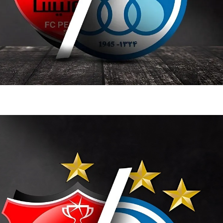
فضاپیمای «استارشیپ» ایلان ماسک
حدید ۱۱۰؛ نسخ
چیست؟
مرگبارتر پهپادهای ا
جدید ایران چیست