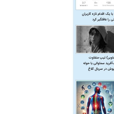
با یک اقدام تازه کاربران
نی را غافلگیر کرد
ویی حمله به کویت با
اویر) تیپ متفاوت
‌آفرید سماواتی با حوله
پوش در سریال کلاغ
راد به فال و طالع‌بینی
تاثیر استرس بر بدن