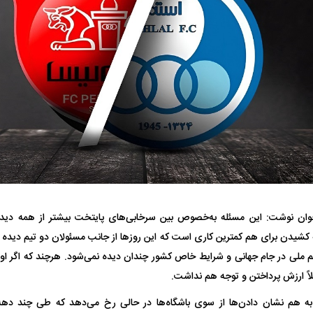
واژگونی مرگبار سمند در اصفهان | ۴ نفر
عکس| ماجرای کشف جسد ناشناس که
توسط حیوانات خورده شد
زنگ خطر دوباره به
جوان نوشت: این مسئله به‌خصوص بین سرخابی‌های پایتخت بیشتر از همه دیده م
وان پرسپولیس
پیشنهاد ۱۳۲میلیاردی رامین رضاییان به
بازگشت اندونگ به
کشیدن برای هم کمترین کاری است که این روز‌ها از جانب مسئولان دو تیم دیده 
استقلال
هافبک گابنی در آس
 ملی در جام جهانی و شرایط خاص کشور چندان دیده نمی‌شود. هرچند که اگر او
اً ارزش پرداختن و توجه هم نداشت.
ه هم نشان دادن‌ها از سوی باشگاه‌ها در حالی رخ می‌دهد که طی چند دهه