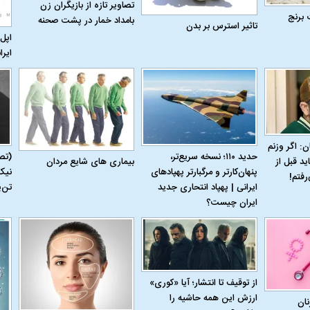
تصاویر تازه از بازیگران زن
 برنج
بامداد خمار در پشت صحنه
تاثیر استرس بر بدن
اپل 
ایرا
له به کویت با
سخنرانی دیده نشده آیت‌الله هاشمی
ببینید| انیمیشن لگ
رفسنجانی درباره پذیرش قطع نامه۵۹۸
جنگنده اف-۵
ن: اگر وزنم
حدید ۱۱۰؛ نسخه سریع‌تر،
(تص
بیماری‌ های شایع مردان
ید قبل از
پنهان‌کارتر و مرگبارتر پهپادهای
نیک
رفتم!
ایرانی | پهپاد انتحاری جدید
تن‌
ایران چیست؟
علت تنگی نفس و راه های درمان آن
دلیل علاقه برخی اف
از توقیف تا انتشار؛ آیا «کوری»
چیست؟
ارزش این همه حاشیه را
نان