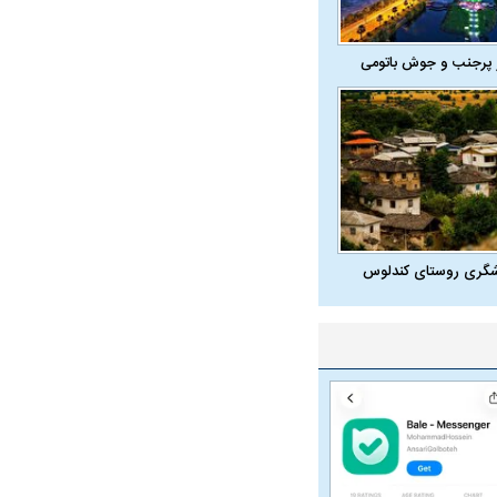
 پرجنب و جوش باتومی
شگری روستای کندلوس
در دوران قاجار چگونه
مردی که سر خم نکرد؟ | غلامرضا تختی و
مرصاد و ال
حکومت پهلوی