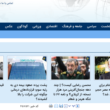
تماس با ما
د
نخست
سیاسی
جامعه و فرهنگ
اقتصادی
ورزشی
گوناگون
عکس
ت
ام برای
محسن رضایی کیست؟ | چند
پشت پرده صعود بیمه دی به
قیمت 
 عصر حجر،
دهه جنجال‌آفرینی مرد هزار
رتبه سوم؛ قراردادهای درمانی
د شد؟
نسخه؛ از کربلای۴ و نامه ۶۷ تا
چگونه این شرکت را بالا
تنگه هرمز و شعام
کشیدند؟
کد خبر:
۴۵۷۵۲۱