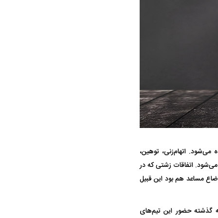
حمله ۶ سگ به کودک ۹ ساله در سنندج؛
واژگونی مرگبار سمند در اصفهان | ۴ نفر
 صدا درآمد
کشته شدند
ی‌شود. اتهام‌زنی، توهین،
 استقلال منتفی شد؛
معضل بزرگ پرسپولیس؛ دنیل گرا حاضر
مقصد احتما
می‌شود. اتفاقات زشتی که در
تانه انتخاب تیم جدید
به فسخ قرارداد نیست
مشخص شد
ضاع مساعد هم بود این قبیل
 گذشته حضور این تیم‌های