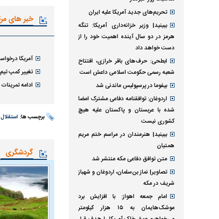
تحریم‌های جدید آمریکا علیه ایران
خبر های مر
ببینید| وزیر خزانه‌داری آمریکا: تنگه
هرمز در دو سال آینده اهمیت خود را از
دست خواهد داد
آمریکا درخواست
ابطحی: حرف‌های باقر خرازی، افتتاح
تغییر کمپ تیم 
شعبه رسمی حکومت اسلامی داعش است
ادامه تمرینات تیم م
بیفوما در پرسپولیس ماندنی شد
اردوغان: توافقنامه دفاعی مشترک امضا
شده با عربستان و پاکستان علیه هیچ
برچسب ها:
استقلال 
کشوری نیست
ببینید| هنرمندان در مراسم ختم مریم
همتیان
گردشگری
متن توافق دفاعی مکه منتشر شد
تصاویر| نماز بن‌سلمان، اردوغان و شهباز
شریف در مکه
امام‌ جمعه اهواز: با افزایش برد
موشک‌هایمان به ۱۵ هزار کیلومتر