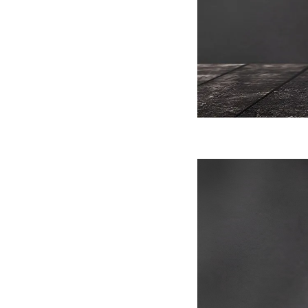
ه سریع‌تر، پنهان‌کارتر و
هواپیمای مرموز E-11A BACN چیست؟
یرانی | پهپاد انتحاری
؟