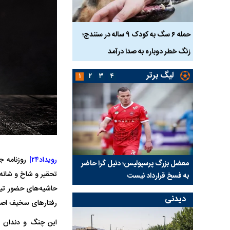
ناس که
حمله ۶ سگ به کودک ۹ ساله در سنندج؛
زنگ خطر دوباره به صدا درآمد
کشته شدند
لیگ برتر
۱
۲
۳
۴
رویداد۲۴|
روزنامه 
نتفی شد؛
معضل بزرگ پرسپولیس؛ دنیل گرا حاضر
مقصد احتمالی مدافع ج
تحقیر و شاخ و شانه 
ب تیم جدید
به فسخ قرارداد نیست
مشخص شد
حاشیه‌های حضور تیم
دیدنی
رفتار‌های سخیف اصل
این چنگ و دندان ب