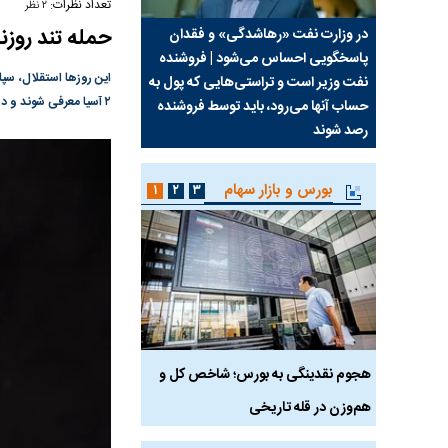
تعداد نظرات:
۲ نظر
حمله تند روزن
سیما علیه
در وزارت نفت «رهاشدگی» و فقدان
چرا رویای آمریکایی سرن
پاسخگویی احساس می‌شود | فروشنده
نابودی محور مقاومت تع
این روز‌ها استقلال، سپ
نفت وزیر است و تراستی‌هایی که پول به
پرد
۲ آسیا معرفی شوند و در راه رسیدن به این هدف از هیچ بی‌اخلاقی و بی‌حرمتی به هم دریغ نمی‌کنند.
حساب آنها می‌رود، باید توسط فروشنده
واشنگتن را زمین زد
رصد شوند
بورس و بازار سهام
۱
۲
۳
رس
هجوم نقدینگی به بورس؛ شاخص کل و
بورس تهران رکورد شکس
هم‌وزن در قله تاریخی