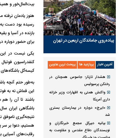
بیت‌المال‌خور و هم
هنوز یادمان نرفته م
رسیده بود دست به دع
بازنده در آسیا و بقی
پیاده‌روی جاماندگان اربعین در تهران
برای حضور دوباره در
یکی نیست در این م
کنفدراسیون فوتبال آ
آخرین اخبار
پربازدید ها
پربحث ترین عناوین
کیسه‌گل باشگاه‌های 
هشدار تارتار؛ جاسوس همچنان در
به‌طور حتم آنچه با
رختکن پرسپولیس
این قماش نه به فوتبا
واکنش همتی به اظهارات وزیر خزانه
باشند تا آن را هم 
داری آمریکا
«ایرج» دوباره در بیمارستان بستری
باشگاهی ایران سال‌
شد
نتیجه‌گیری ناموفق 
بیانیه دبیرکل مجمع خبرنگاران و
هستیم، دعوا بر سر
نویسندگان دفاع مقدس و مقاومت به
رقابت‌های آسیایی ب
مناسبت روز خبرنگار