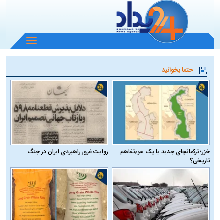
باز
و
بسته
حتما بخوانید
کردن
منو
خزر؛ ترکمانچای جدید یا یک سوءتفاهم
روایت غرور راهبردی ایران در جنگ
تاریخی؟