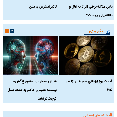
دلیل علاقه برخی افراد به فال و
تاثیر استرس بر بدن
ع
طالع‌بینی چیست؟
آ
تکنولوژی
۱
۲
قیمت روز ارز‌های دیجیتال ۱۶ تیر
هوش مصنوعی «هم‌نوع‌کُش»
چ
۱۴۰۵
نیست؛ جمینای حاضر به حذف مدل
ک
کوچک‌تر نشد
#
شبکه های اجتماعی