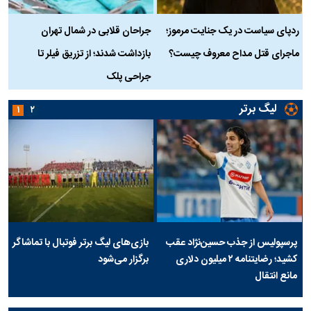
ردپای سیاست در یک جنایت مرموز؛
جراحان قلابی در شمال تهران
ماجرای قتل مداح معروف چیست؟
بازداشت شدند؛ از تزریق فیلر تا
س
جراحی پلک
د
لیگ برتر
۱
۲
پرسپولیس از جذب حسین‌نژاد عقب
بازی‌های لیگ برتر فوتبال با تماشاگر
کشید؛ رضایتنامه ۲ میلیون دلاری
برگزار می‌شود
مانع انتقال