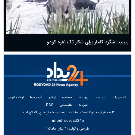
ببینید| شگرد کفتار برای شکار تک نفره کودو
تماس با ما
درباره ما
پیوندها
جستجو
آرشیو
آب و هوا
اوقات شرعی
خبرنامه
نظرسنجی
RSS
کلیه حقوق محفوظ است،استفاده از مطالب با ذکر منبع بلامانع است
info@rouydad24.ir
طراحی و تولید :
"ایران سامانه"