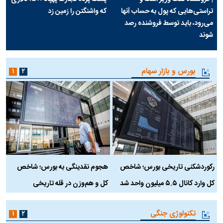
تراستی‌هایی که پول به حساب آنها
که واشنگتن را زمین زد
می‌رود، باید توسط فروشنده رصد
شوند
بورس و بازار سهام
۱
۲
رکوردشکنی تاریخی بورس؛ شاخص
هجوم نقدینگی به بورس؛ شاخص
ب
کل وارد کانال ۵.۵ میلیون واحد شد
کل و هم‌وزن در قله تاریخی
تکنولوژی جنگی
۱
۲