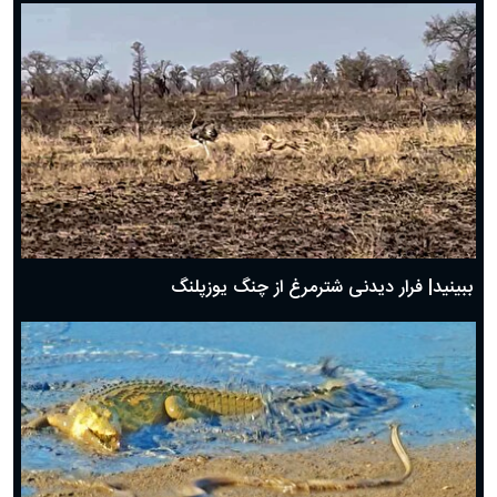
ببینید| فرار دیدنی شترمرغ از چنگ یوزپلنگ