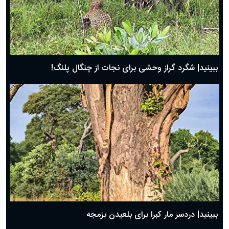
ببینید| شگرد گراز وحشی برای نجات از چنگال پلنگ!
ببینید| دردسر مار کبرا برای بلعیدن بزمجه