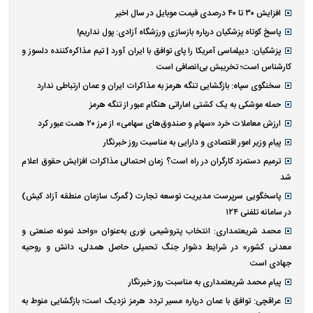
افزایش ۳۰ تا ۴۰ درصدی قیمت موبایل در سال اخیر
پاسخ کوتاه پزشکیان درباره بازسازی ورزشگاه آزادی: پول نداریم!
پزشکیان: دیپلماسی آمریکا را پای توافق با ایران آورد | تیم مذاکره‌کننده دلسوز و
کارشناس است؛ تخریبش بی‌انصافی است
سخنگوی سپاه: بازگشایی تنگه هرمز به مذاکرات ایران و عمان ارتباطی ندارد
حمله موشکی به یک کشتی اماراتی هنگام عبور از تنگه هرمز
ارزش معاملات خرد «سهام و صندوق‌های سهامی» از مرز ۲۰ همت عبور کرد
پیام وزیر امور اقتصادی و دارایی به مناسبت روز خبرنگار
ترمیم دستمزد کارگران در راه است؟ زمان احتمالی مذاکرات افزایش حقوق اعلام
شد
پاسخگویی سرپرست مدیریت توسعه تجارت (گمرک سازمان منطقه آزاد کیش)
در سامانه تلفنی ۱۲۴
محمد شریعتمداری: انتخاب پتروشیمی نوری به‌عنوان «واحد نمونه صنعتی و
معدنی کشور» در شرایط دشوار جنگ تحمیلی حاصل همدلی، دانش و روحیه
جهادی است
پیام محمد شریعتمداری به مناسبت روز خبرنگار
عراقچی: توافق با عمان درباره مسیر تردد هرمز نزدیک است؛ بازگشایی منوط به