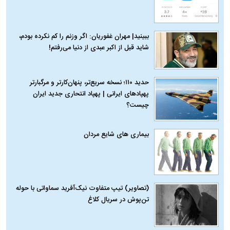
ببینید| مهران غفوریان: اگر وزنم را کم نکرده بودم،
شاید قبل از اکبر عبدی از دنیا می‌رفتم!
حدید ۱۱۰؛ نسخه سریع‌تر، پنهان‌کارتر و مرگبارتر
پهپادهای ایرانی | پهپاد انتحاری جدید ایران
چیست؟
بیماری‌ های شایع مردان
(تصاویر) تیپ متفاوت نیک‌آفرید سماواتی با حوله
تن‌پوش در سریال کلاغ