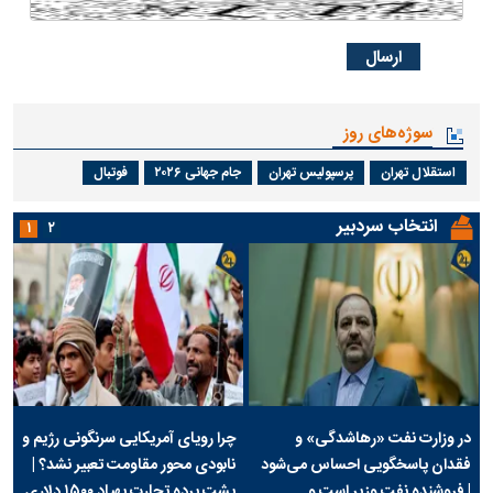
سوژه‌های روز
استقلال تهران
پرسپولیس تهران
جام جهانی ۲۰۲۶
فوتبال
انتخاب سردبیر
۱
۲
در وزارت نفت «رهاشدگی» و
چرا رویای آمریکایی سرنگونی رژیم و
فقدان پاسخگویی احساس می‌شود
نابودی محور مقاومت تعبیر نشد؟ |
| فروشنده نفت وزیر است و
پشت پرده تجارت پهپاد‌ ۱۵۰۰ دلاری