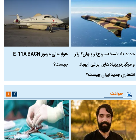
حدید ۱۱۰؛ نسخه سریع‌تر، پنهان‌کارتر
هواپیمای مرموز E-11A BACN
ف
و مرگبارتر پهپادهای ایرانی | پهپاد
چیست؟
م
انتحاری جدید ایران چیست؟
حوادث
۱
۲