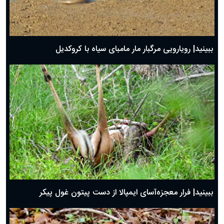
ببینید| رویارویی مرگبار مار مامبای سیاه با کروکدیل
ببینید| فرار معجزه‌آسای ایمپالا از دست پیتون غول پیکر