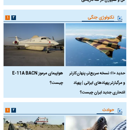
کل و هم‌وزن در قله تاریخی
تکنولوژی جنگی
۱
۲
حدید ۱۱۰؛ نسخه سریع‌تر، پنهان‌کارتر
هواپیمای مرموز E-11A BACN
ف
و مرگبارتر پهپادهای ایرانی | پهپاد
چیست؟
م
انتحاری جدید ایران چیست؟
حوادث
۱
۲