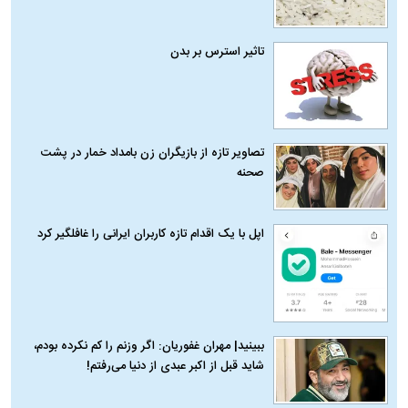
تاثیر استرس بر بدن
تصاویر تازه از بازیگران زن بامداد خمار در پشت
صحنه
اپل با یک اقدام تازه کاربران ایرانی را غافلگیر کرد
ببینید| مهران غفوریان: اگر وزنم را کم نکرده بودم،
شاید قبل از اکبر عبدی از دنیا می‌رفتم!