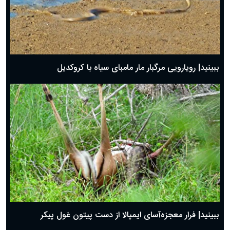
ببینید| رویارویی مرگبار مار مامبای سیاه با کروکدیل
ببینید| فرار معجزه‌آسای ایمپالا از دست پیتون غول پیکر