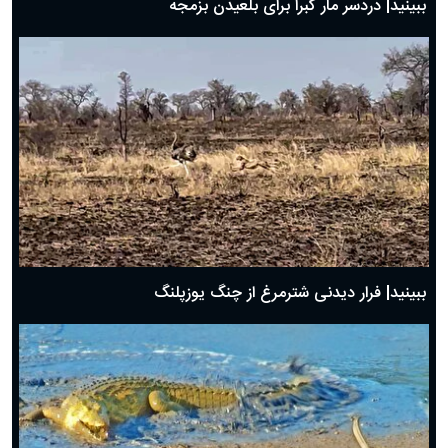
ببینید| دردسر مار کبرا برای بلعیدن بزمجه
ببینید| فرار دیدنی شترمرغ از چنگ یوزپلنگ