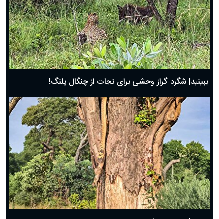
ببینید| شگرد گراز وحشی برای نجات از چنگال پلنگ!