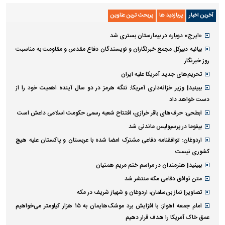
آخرین اخبار
پربازدید ها
پربحث ترین عناوین
«ایرج» دوباره در بیمارستان بستری شد
بیانیه دبیرکل مجمع خبرنگاران و نویسندگان دفاع مقدس و مقاومت به مناسبت
روز خبرنگار
تحریم‌های جدید آمریکا علیه ایران
ببینید| وزیر خزانه‌داری آمریکا: تنگه هرمز در دو سال آینده اهمیت خود را از
دست خواهد داد
ابطحی: حرف‌های باقر خرازی، افتتاح شعبه رسمی حکومت اسلامی داعش است
بیفوما در پرسپولیس ماندنی شد
اردوغان: توافقنامه دفاعی مشترک امضا شده با عربستان و پاکستان علیه هیچ
کشوری نیست
ببینید| هنرمندان در مراسم ختم مریم همتیان
متن توافق دفاعی مکه منتشر شد
تصاویر| نماز بن‌سلمان، اردوغان و شهباز شریف در مکه
امام‌ جمعه اهواز: با افزایش برد موشک‌هایمان به ۱۵ هزار کیلومتر می‌خواهیم
عمق خاک آمریکا را هدف قرار دهیم