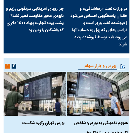
در وزارت نفت «رهاشدگی» و
چرا رویای آمریکایی سرنگونی رژیم و
فقدان پاسخگویی احساس می‌شود
نابودی محور مقاومت تعبیر نشد؟ |
| فروشنده نفت وزیر است و
پشت پرده تجارت پهپاد‌ ۱۵۰۰ دلاری
تراستی‌هایی که پول به حساب آنها
که واشنگتن را زمین زد
می‌رود، باید توسط فروشنده رصد
شوند
بورس و بازار سهام
۱
۲
هجوم نقدینگی به بورس؛ شاخص
بورس تهران رکورد شکست
س