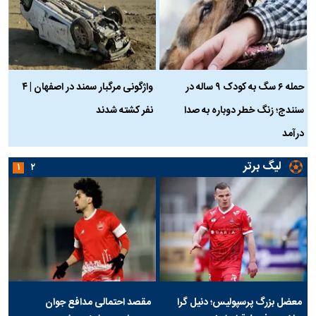
حمله ۶ سگ به کودک ۹ ساله در
واژگونی مرگبار سمند در اصفهان | ۴
ع
سنندج؛ زنگ خطر دوباره به صدا
نفر کشته شدند
ک
درآمد
لیگ برتر
۱
۲
معضل بزرگ پرسپولیس؛ دنیل گرا
مقصد احتمالی مدافع جوان