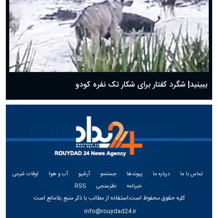
ببینید| شگرد کفتار برای شکار تک نفره کودو
تماس با ما
درباره ما
پیوندها
جستجو
آرشیو
آب و هوا
اوقات شرعی
خبرنامه
نظرسنجی
RSS
کلیه حقوق محفوظ است،استفاده از مطالب با ذکر منبع بلامانع است
info@rouydad24.ir