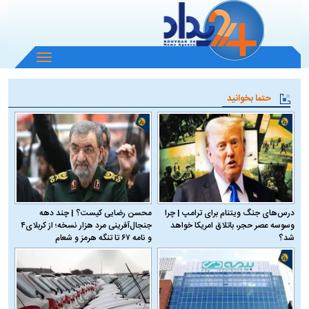
باز
و
بسته
حتما بخوانید
کردن
منو
درس‌های جنگ ویتنام برای ترامپ | چرا
محسن رضایی کیست؟ | چند دهه
وسوسه عصر حجر، باتلاق امریکا خواهد
جنجال‌آفرینی مرد هزار نسخه؛ از کربلای۴
شد؟
و نامه ۶۷ تا تنگه هرمز و شعام