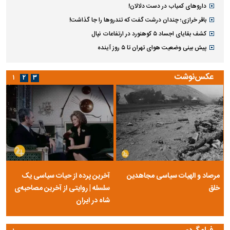
داروهای کمیاب در دست دلالان!
باقر خرازی؛ چندان درشت گفت که تندروها را جا گذاشت!
کشف بقایای اجساد ۵ کوهنورد در ارتفاعات نپال
پیش بینی وضعیت هوای تهران تا ۵ روز آینده
عکس‌نوشت
۱
۲
۳
مرصاد و الهیات سیاسی مجاهدین
آخرین پرده از حیات سیاسی یک
خلق
سلسله | روایتی از آخرین مصاحبه‌ی
شاه در ایران