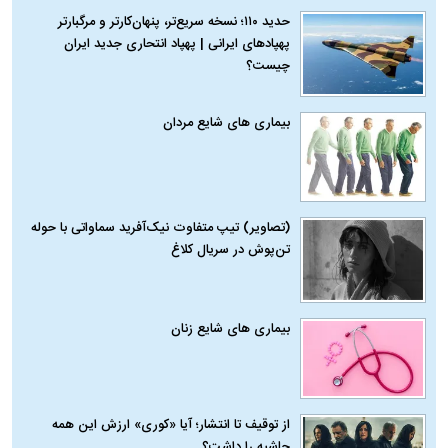
حدید ۱۱۰؛ نسخه سریع‌تر، پنهان‌کارتر و مرگبارتر
پهپادهای ایرانی | پهپاد انتحاری جدید ایران
چیست؟
بیماری‌ های شایع مردان
(تصاویر) تیپ متفاوت نیک‌آفرید سماواتی با حوله
تن‌پوش در سریال کلاغ
بیماری‌ های شایع زنان
از توقیف تا انتشار؛ آیا «کوری» ارزش این همه
حاشیه را داشت؟