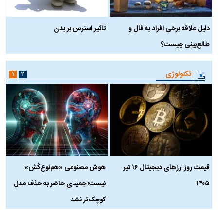
دلیل علاقه برخی افراد به فال و
تاثیر استرس بر بدن
ع
طالع‌بینی چیست؟
آ
تکنولوژی
۱
۲
قیمت روز ارز‌های دیجیتال ۱۶ تیر
هوش مصنوعی «هم‌نوع‌کُش»
چ
۱۴۰۵
نیست؛ جمینای حاضر به حذف مدل
ک
کوچک‌تر نشد