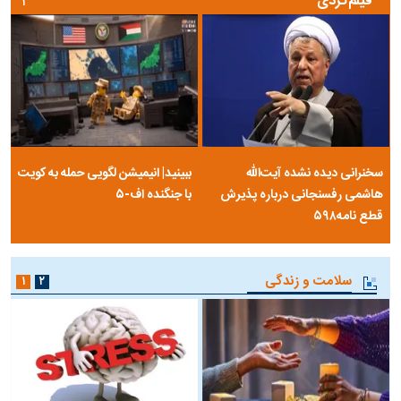
فیلم‌گردی
۱
سخنرانی دیده نشده آیت‌الله
ببینید| انیمیشن لگویی حمله به کویت
هاشمی رفسنجانی درباره پذیرش
با جنگنده اف-۵
قطع نامه۵۹۸
سلامت و زندگی
۱
۲