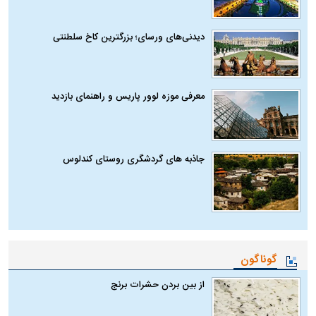
دیدنی‌های ورسای؛ بزرگترین کاخ سلطنتی
معرفی موزه لوور پاریس و راهنمای بازدید
جاذبه های گردشگری روستای کندلوس
گوناگون
از بین بردن حشرات برنج