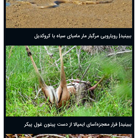
ببینید| رویارویی مرگبار مار مامبای سیاه با کروکدیل
ببینید| فرار معجزه‌آسای ایمپالا از دست پیتون غول پیکر