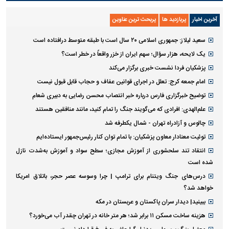
آخرین اخبار
پربازدید ها
پربحث ترین عناوین
سعید لیلاز: جمهوری اسلامی ۲۰ سال است با طبقه متوسط درافتاده است
یک لایحه، هزار سؤال؛ سهم ایران از خزر واقعاً در خطر است؟
پزشکیان فردا نشست خبری برگزار می‌کند
امام جمعه کرج: تعلل در اجرای قوانین عفاف و حجاب قابل قبول نیست
توضیح خبرگزاری فارس درباره خبر انتصاب محسن رضایی به دبیری شعام
علم‌الهدی: افرادی که می‌گویند جنگ را تمام کنید، مانند منافقین هستند
چالوس و آزادراه تهران - شمال یکطرفه شد
توئیت معنادار معاون پزشکیان: با تمام توان کنار رئیس‌جمهور ایستاده‌ایم
انتقاد تند سلحشوری از آموزش مجازی؛ سطح سواد و آموزش به‌شدت نازل
شده است
درس‌های جنگ ویتنام برای ترامپ | چرا وسوسه عصر حجر، باتلاق امریکا
خواهد شد؟
ببینید| دیدار سران پاکستان و عربستان در مکه
هزینه ساخت مسکن ۱۱ برابر شد؛ هر متر خانه در تهران چقدر آب می‌خورد؟