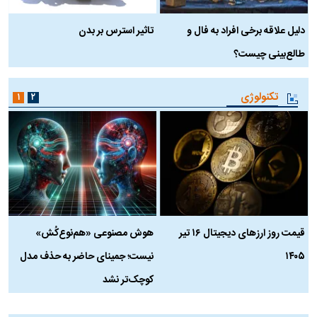
دلیل علاقه برخی افراد به فال و
تاثیر استرس بر بدن
ع
طالع‌بینی چیست؟
آ
تکنولوژی
۱
۲
قیمت روز ارز‌های دیجیتال ۱۶ تیر
هوش مصنوعی «هم‌نوع‌کُش»
چ
۱۴۰۵
نیست؛ جمینای حاضر به حذف مدل
ک
کوچک‌تر نشد