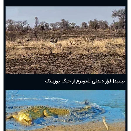
ببینید| فرار دیدنی شترمرغ از چنگ یوزپلنگ