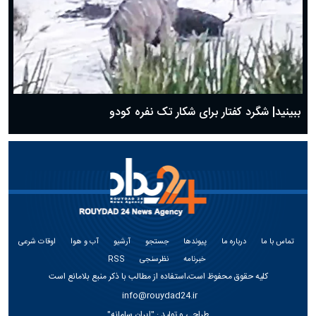
ببینید| شگرد کفتار برای شکار تک نفره کودو
تماس با ما
درباره ما
پیوندها
جستجو
آرشیو
آب و هوا
اوقات شرعی
خبرنامه
نظرسنجی
RSS
کلیه حقوق محفوظ است،استفاده از مطالب با ذکر منبع بلامانع است
info@rouydad24.ir
طراحی و تولید :
"ایران سامانه"