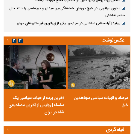
معضل بزرگ پرسپولیس؛ دنیل گرا حاضر به فسخ قرارداد نیست
معاون عراقچی: در هیچ دوره‌ای هماهنگی بین میدان و دیپلماسی را مانند حال
حاضر نداشتی
ببینید| آرامستانی تماشایی در سوئیس؛ یکی از زیباترین قبرستان‌های جهان
عکس‌نوشت
۱
۲
۳
مرصاد و الهیات سیاسی مجاهدین
آخرین پرده از حیات سیاسی یک
خلق
سلسله | روایتی از آخرین مصاحبه‌ی
شاه در ایران
فیلم‌گردی
۱