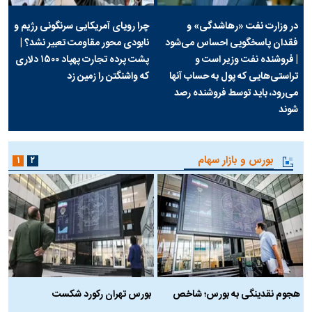
در وزارت نفت «رهاشدگی» و
چرا رویای آمریکایی سرنگونی رژیم و
فقدان پاسخگویی احساس می‌شود
نابودی محور مقاومت تعبیر نشد؟ |
| فروشنده نفت وزیر است و
پشت پرده تجارت پهپاد‌ ۱۵۰۰ دلاری
تراستی‌هایی که پول به حساب آنها
که واشنگتن را زمین زد
می‌رود، باید توسط فروشنده رصد
شوند
بورس و بازار سهام
۱
۲
هجوم نقدینگی به بورس؛ شاخص
بورس تهران رکورد شکست
س