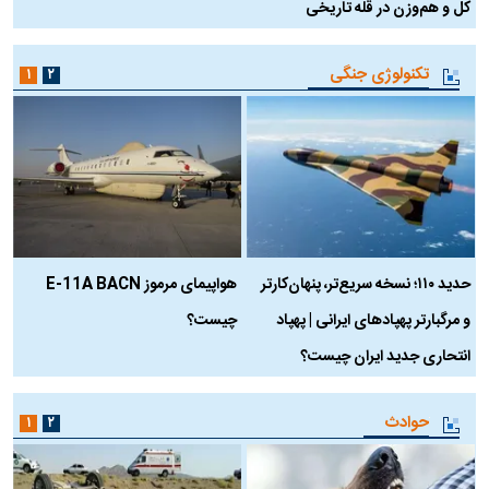
کل و هم‌وزن در قله تاریخی
تکنولوژی جنگی
۱
۲
حدید ۱۱۰؛ نسخه سریع‌تر، پنهان‌کارتر
هواپیمای مرموز E-11A BACN
ف
و مرگبارتر پهپادهای ایرانی | پهپاد
چیست؟
م
انتحاری جدید ایران چیست؟
حوادث
۱
۲