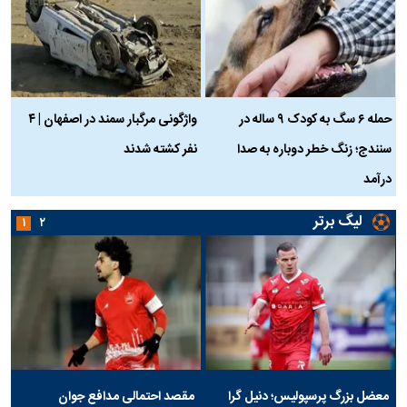
حمله ۶ سگ به کودک ۹ ساله در
واژگونی مرگبار سمند در اصفهان | ۴
ع
سنندج؛ زنگ خطر دوباره به صدا
نفر کشته شدند
ک
درآمد
لیگ برتر
۱
۲
معضل بزرگ پرسپولیس؛ دنیل گرا
مقصد احتمالی مدافع جوان