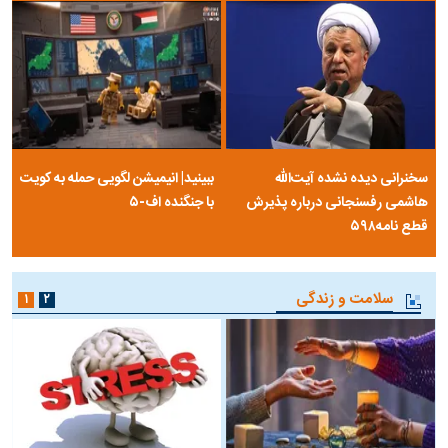
سخنرانی دیده نشده آیت‌الله
ببینید| انیمیشن لگویی حمله به کویت
هاشمی رفسنجانی درباره پذیرش
با جنگنده اف-۵
قطع نامه۵۹۸
سلامت و زندگی
۱
۲