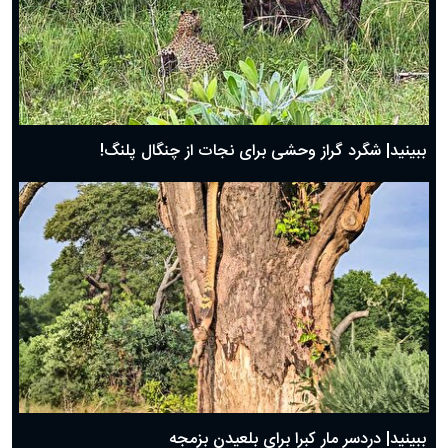
ببینید| شگرد گراز وحشی برای نجات از چنگال پلنگ!
ببینید| دردسر مار کبرا برای بلعیدن بزمجه