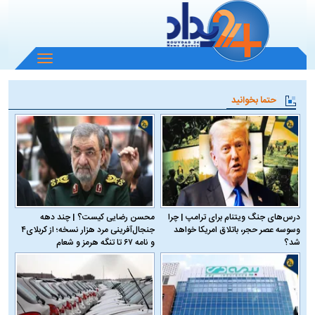
باز
و
بسته
حتما بخوانید
کردن
منو
درس‌های جنگ ویتنام برای ترامپ | چرا
محسن رضایی کیست؟ | چند دهه
وسوسه عصر حجر، باتلاق امریکا خواهد
جنجال‌آفرینی مرد هزار نسخه؛ از کربلای۴
شد؟
و نامه ۶۷ تا تنگه هرمز و شعام