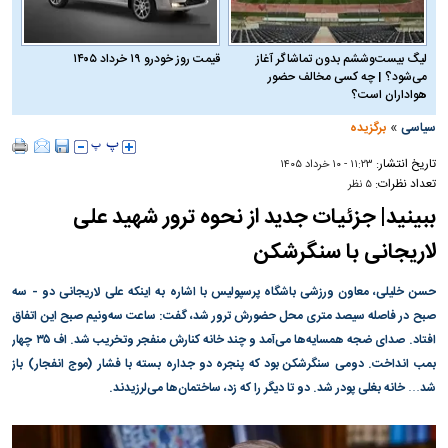
لیگ بیست‌وششم بدون تماشاگر آغاز
قیمت روز خودرو ۱۹ خرداد ۱۴۰۵
می‌شود؟ | چه کسی مخالف حضور
هواداران است؟
»
سیاسی
برگزیده
تاریخ انتشار:
۱۱:۲۳ - ۱۰ خرداد ۱۴۰۵
تعداد نظرات:
۵ نظر
ببینید| جزئیات جدید از نحوه ترور شهید علی
لاریجانی با سنگرشکن
حسن خلیلی، معاون ورزشی باشگاه پرسپولیس با اشاره به اینکه علی لاریجانی دو - سه
صبح در فاصله سیصد متری محل حضورش ترور شد، گفت: ساعت سه‌ونیم صبح این اتفاق
افتاد. صدای ضجه همسایه‌ها می‌آمد و چند خانه کنارش منفجر وتخریب شد. اف ۳۵ چهار
بمب انداخت. دومی سنگرشکن بود که پنجره دو جداره بسته با فشار (موج انفجار) باز
شد… خانه بغلی پودر شد. دو تا دیگر را که زد، ساختمان‌ها می‌لرزیدند.