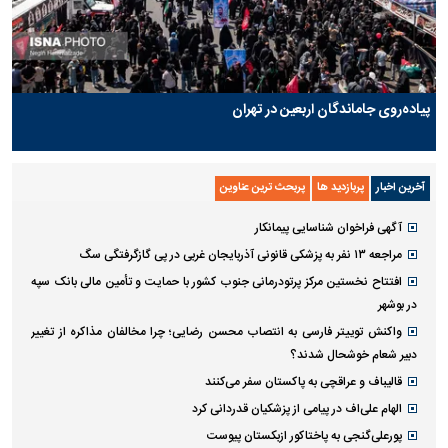
پیاده‌روی جاماندگان اربعین در تهران
آخرین اخبار
پربازدید ها
پربحث ترین عناوین
آگهی فراخوان شناسایی پیمانکار
مراجعه ۱۳ نفر به پزشکی قانونی آذربایجان غربی در پی گازگرفتگی سگ
افتتاح نخستین مرکز پرتودرمانی جنوب کشور با حمایت و تأمین مالی بانک سپه
در بوشهر
واکنش توییتر فارسی به انتصاب محسن رضایی؛ چرا مخالفان مذاکره از تغییر
دبیر شعام خوشحال شدند؟
قالیباف و عراقچی به پاکستان سفر می‌کنند
الهام علی‌اف در پیامی از پزشکیان قدردانی کرد
پورعلی‌گنجی به پاختاکور ازبکستان پیوست