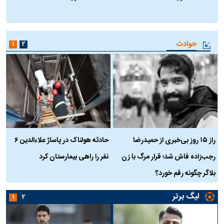
ا
حوادث
۱
۲
راز ۱۵ روز بی‌خبری از حمیدرضا
حادثه هولناک در پاساژ علاءالدین ۶
ر
رجب‌زاده فاش شد؛ قرار مرگ با زن
نفر را راهی بیمارستان کرد
م
بلاگر چگونه رقم خورد؟
لیگ برتر
۱
۲