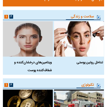
سلامت و زندگی
۱
۲
تداخل روتین پوستی
ویتامین‌های درخشان‌کننده و
د
شفاف‌کننده پوست
ط
تکنولوژی
۱
۲