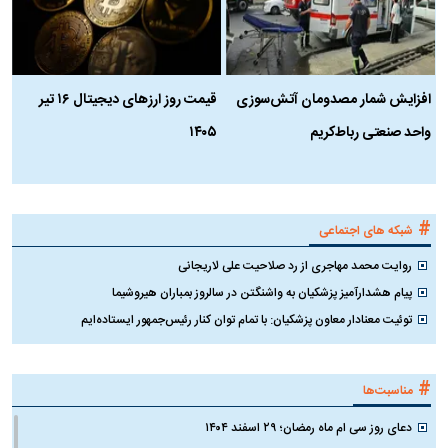
افزایش شمار مصدومان آتش‌سوزی
قیمت روز ارز‌های دیجیتال ۱۶ تیر
ه
واحد صنعتی رباط‌کریم
۱۴۰۵
ن
ک
#
شبکه های اجتماعی
روایت محمد مهاجری از رد صلاحیت علی لاریجانی
پیام هشدارآمیز پزشکیان به واشنگتن در سالروز بمباران هیروشیما
توئیت معنادار معاون پزشکیان: با تمام توان کنار رئیس‌جمهور ایستاده‌ایم
#
مناسبت‌ها
دعای روز سی ام ماه رمضان؛ ۲۹ اسفند ۱۴۰۴