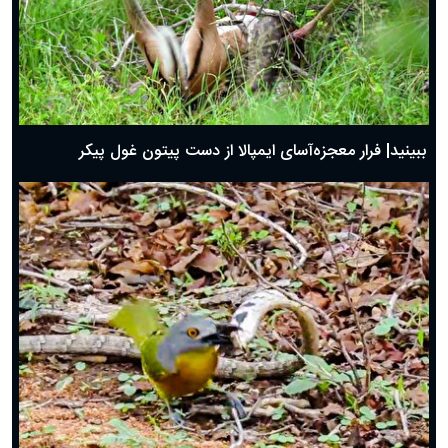
ببینید| فرار معجزه‌آسای ایمپالا از دست پیتون غول پیکر