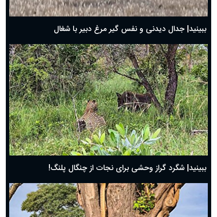
بهترین پیامک تبریک روز پدر ۱۴۰۴؛ جملات زیبا و صمیمانه
روز پدر ۱۴۰۴ چه روزی است؟
ببینید| جدال دیدنی و نفس گیر مرغ دبیر با شغال
ببینید| شگرد گراز وحشی برای نجات از چنگال پلنگ!