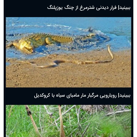
ببینید| فرار دیدنی شترمرغ از چنگ یوزپلنگ
ببینید| رویارویی مرگبار مار مامبای سیاه با کروکدیل