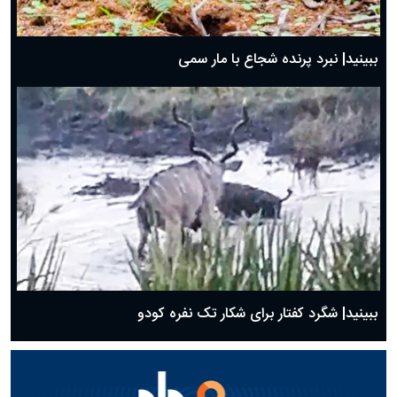
ببینید| نبرد پرنده شجاع با مار سمی
ببینید| شگرد کفتار برای شکار تک نفره کودو