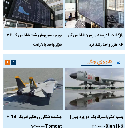
بازگشت قدرتمند بورس؛ شاخص کل
بورس سبزپوش شد؛ شاخص کل ۳۴
ر
۹۴ هزار واحد رشد کرد
هزار واحد بالا رفت
م
تکنولوژی جنگی
۱
۲
بمب افکن استراتژیک دوربرد چین |
جنگنده شکاری رهگیر آمریکا | F-14
Xian H-6 چیست؟
Tomcat چیست؟
و