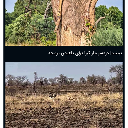
ببینید| دردسر مار کبرا برای بلعیدن بزمجه