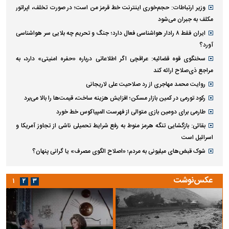
وزیر ارتباطات: حجم‌خوری اینترنت خط قرمز من است؛ در صورت تخلف، اپراتور
مکلف به جبران می‌شود
ایران فقط ۸ رادار هواشناسی فعال دارد؛ جنگ و تحریم چه بلایی سر هواشناسی
آورد؟
سخنگوی قوه قضائیه: عراقچی اگر اطلاعاتی درباره «حفره امنیتی» دارد، به
مراجع ذی‌صلاح ارائه کند
روایت محمد مهاجری از رد صلاحیت علی لاریجانی
رکود تورمی در کمین بازار مسکن؛ افزایش هزینه ساخت، قیمت‌ها را بالا می‌برد
طارمی برای دومین بازی متوالی از فهرست المپیاکوس خط خورد
بقائی: بازگشایی تنگه هرمز منوط به رفع شرایط تحمیلی ناشی از تجاوز آمریکا و
اسرائیل است
شوک قبض‌های میلیونی به مردم؛ «اصلاح الگوی مصرف» یا گرانی پنهان؟
عکس‌نوشت
۱
۲
۳