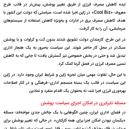
ایده کاهش مصرف انرژی از طریق تغییر پوشش، پیش‌تر در قالب طرح
معروف «Cool Biz» در ژاپن اجرا شده است؛ سیاستی که دولت این کشور با
هدف کاهش مصرف برق در ادارات و به‌ویژه کاهش استفاده از سیستم‌های
سرمایشی، آن را به کار گرفت.
در این طرح، کارمندان دولت تشویق شدند بدون کت و کراوات و با پوشش
سبک‌تر در محل کار حاضر شوند. این سیاست به‌مرور به یک هنجار اداری
تبدیل شد و حتی در بخش خصوصی نیز گسترش یافت؛ تا جایی که به کاهش
نسبی مصرف انرژی در فصل گرما کمک کرد.
با این حال، تفاوت مهمی میان تجربه ژاپن و شرایط ایران وجود دارد: در ژاپن
این سیاست در قالب یک بسته منسجم اداری–فرهنگی و در کنار اصلاحات
بهره‌وری انرژی اجرا شد، نه به‌عنوان یک اقدام منفرد و نمادین.
مسئله نابرابری در امکان اجرای سیاست پوشش
در فضای اداری ایران، چنین الگو‌هایی با یک چالش جدی مواجه‌اند؛ مسئله
«یکسان نبودن امکان اجرا برای همه کارکنان». در حالی که تغییر پوشش برای
مردان در قالب حذف کت و لباس رسمی قابل تصور است، برای زنان شاغل در