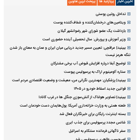
آخرین اخبار
پربازدید ها
پربحث ترین عناوین
تداخل روتین پوستی
ویتامین‌های درخشان‌کننده و شفاف‌کننده پوست
بازداشت یک عضو شورای شهر رضوانشهر گیلان
وزیر آموزش و پرورش: سال تحصیلی آینده حضوری است
ببینید| عراقچی: تعیین مسیر جدید دریایی میان ایران و عمان به معنای باز شدن
تنگه هرمز نیست
توضیح آبفا درباره افزایش قبوض آب برخی مشترکان
ستاره آلومینیوم اراک به پرسپولیس پیوست
ببینید| پزشکیان: مهمترین نگرانی من، معیشت و وضعیت اقتصادی مردم است
قوانین جدید اسقاط خودرو در ۱۴۰۵
ببینید| تصاویر هولناک از آتش‌سوزی جنگل ها در غرب کانادا
طعنه همتی به وزارت خزانه‌داری آمریکا: پول‌هایمان دست خودمان است
بسته اینترنت رایگان برای خبرنگاران فعال شد
شانس مجدد پرسپولیس برای جذب ایری
سفر ناگهانی فرمانده سنتکام به اسرائیل
امیرحسین طاهری پرسپولیسی شد