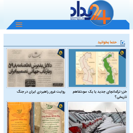
باز
و
بسته
حتما بخوانید
کردن
منو
خزر؛ ترکمانچای جدید یا یک سوءتفاهم
روایت غرور راهبردی ایران در جنگ
تاریخی؟