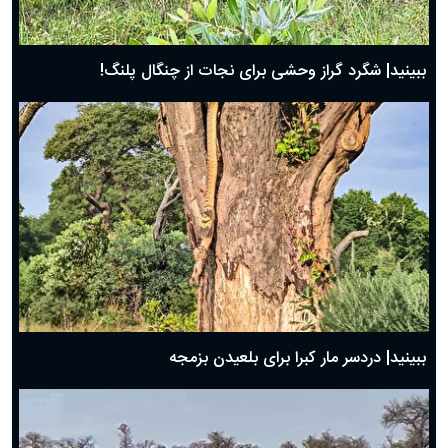
ببینید| شگرد گراز وحشی برای نجات از چنگال پلنگ!
ببینید| دردسر مار کبرا برای بلعیدن بزمجه