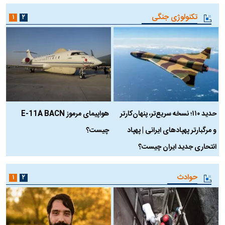
تکنولوژی جنگی
۱
۲
حدید ۱۱۰؛ نسخه سریع‌تر، پنهان‌کارتر
هواپیمای مرموز E-11A BACN
ف
و مرگبارتر پهپادهای ایرانی | پهپاد
چیست؟
م
انتحاری جدید ایران چیست؟
حوادث
۱
۲