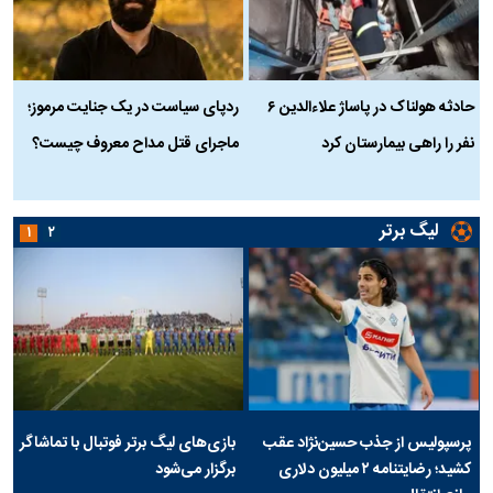
حادثه هولناک در پاساژ علاءالدین ۶
ردپای سیاست در یک جنایت مرموز؛
ج
نفر را راهی بیمارستان کرد
ماجرای قتل مداح معروف چیست؟
ب
ج
لیگ برتر
۱
۲
پرسپولیس از جذب حسین‌نژاد عقب
بازی‌های لیگ برتر فوتبال با تماشاگر
کشید؛ رضایتنامه ۲ میلیون دلاری
برگزار می‌شود