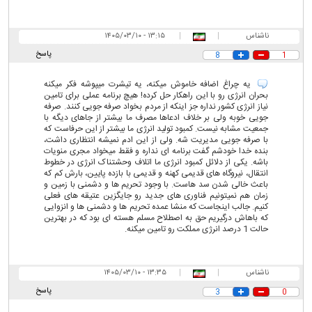
ناشناس
|
|
۱۳:۱۵ - ۱۴۰۵/۰۳/۱۰
پاسخ
8
1
یه چراغ اضافه خاموش میکنه، یه تیشرت میپوشه فکر میکنه
بحران انرژی رو با این راهکار حل کرده! هیچ برنامه عملی برای تامین
نیاز انرژی کشور نداره جز اینکه از مردم بخواد صرفه جویی کنند. صرفه
جویی خوبه ولی بر خلاف ادعاها مصرف ما بیشتر از جاهای دیگه با
جمعیت مشابه نیست. کمبود تولید انرژی ما بیشتر از این حرفاست که
با صرفه جویی مدیریت شه. ولی از این ادم نمیشه انتظاری داشت،
بنده خدا خودشم گفت برنامه ای نداره و فقط میخواد مجری منویات
باشه. یکی از دلائل کمبود انرژی ما اتلاف وحشتناک انرژی در خطوط
انتقال، نیروگاه های قدیمی کهنه و قدیمی با بازده پایین، بارش کم که
باعث خالی شدن سد هاست. با وجود تحریم ها و دشمنی با زمین و
زمان هم نمیتونیم فناوری های جدید رو جایگزین عتیقه های فعلی
کنیم. جالب اینجاست که منشا عمده تحریم ها و دشمنی ها و انزوایی
که باهاش درگیریم حق به اصطلاح مسلم هسته ای بود که در بهترین
حالت 1 درصد انرژی مملکت رو تامین میکنه.
ناشناس
|
|
۱۳:۳۵ - ۱۴۰۵/۰۳/۱۰
پاسخ
3
0