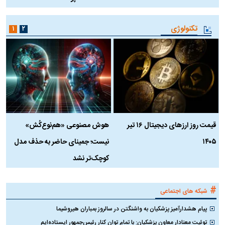
تکنولوژی
۱
۲
قیمت روز ارز‌های دیجیتال ۱۶ تیر
هوش مصنوعی «هم‌نوع‌کُش»
چ
۱۴۰۵
نیست؛ جمینای حاضر به حذف مدل
ک
کوچک‌تر نشد
#
شبکه های اجتماعی
پیام هشدارآمیز پزشکیان به واشنگتن در سالروز بمباران هیروشیما
توئیت معنادار معاون پزشکیان: با تمام توان کنار رئیس‌جمهور ایستاده‌ایم