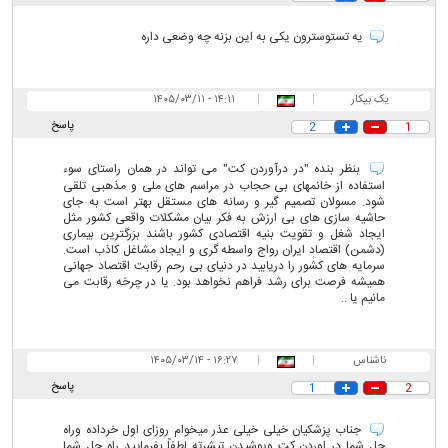
یه تستوسترون یکی به این بزنه چه وضعی داره
یک بیکار
|
|
۱۴:۱۱ - ۱۴۰۵/۰۳/۱۱
پاسخ
2
1
بنظر بنده "در درآوردن کت" می تواند در همان راستای سوء
استفاده از خانمهای بی حجاب در مراسم های ملی و مذهبی تلقی
شود. مسولان تصمیم گیر و رسانه های مستقل بهتر است به جای
حاشیه سازی های بی ارزش به فکر بیان مشکلات واقعی کشور مثل
ایجاد شغل و تقویت بنیه اقتصادی کشور باشند بزرگترین بیماری
(دشمن) اقتصاد ایران رواج واسطه گری و ایجاد مشاغل کاذب است.
سرمایه های کشور را دریابید در دنیای بی رحم رقابت اقتصاد جهانی
همیشه فرصت برای رشد فراهم نخواهد بود. یا در چرخه رقابت می
مانیم یا ..
ناشناس
|
|
۱۶:۲۷ - ۱۴۰۵/۰۳/۱۴
پاسخ
1
2
جناب پزشکیان خیلی خیلی عذر میخوام روزای اول خرداده وراه
حل شما در اوردن کت وپوشیدن تیشرته لطفاً بفرمایید راه حل شما