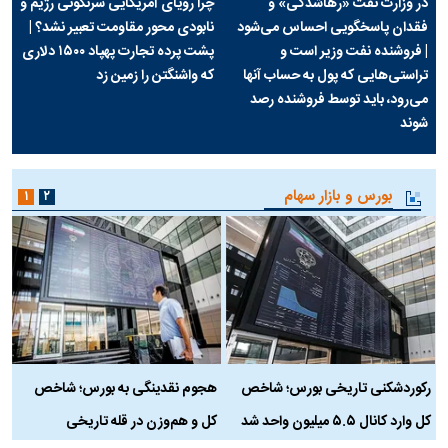
در وزارت نفت «رهاشدگی» و
چرا رویای آمریکایی سرنگونی رژیم و
فقدان پاسخگویی احساس می‌شود
نابودی محور مقاومت تعبیر نشد؟ |
| فروشنده نفت وزیر است و
پشت پرده تجارت پهپاد‌ ۱۵۰۰ دلاری
تراستی‌هایی که پول به حساب آنها
که واشنگتن را زمین زد
می‌رود، باید توسط فروشنده رصد
شوند
بورس و بازار سهام
۱
۲
رکوردشکنی تاریخی بورس؛ شاخص
هجوم نقدینگی به بورس؛ شاخص
ب
کل وارد کانال ۵.۵ میلیون واحد شد
کل و هم‌وزن در قله تاریخی