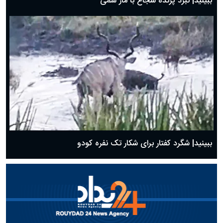
ببینید| نبرد پرنده شجاع با مار سمی
ببینید| شگرد کفتار برای شکار تک نفره کودو