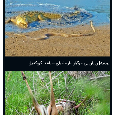
ببینید| رویارویی مرگبار مار مامبای سیاه با کروکدیل