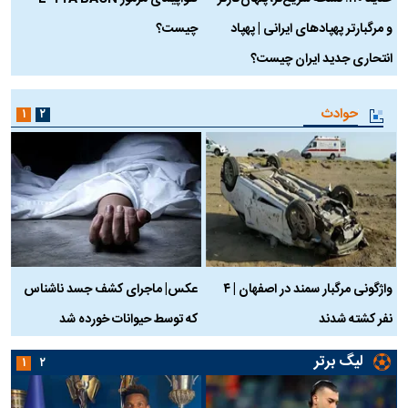
و مرگبارتر پهپادهای ایرانی | پهپاد
چیست؟
م
انتحاری جدید ایران چیست؟
حوادث
۱
۲
واژگونی مرگبار سمند در اصفهان | ۴
عکس| ماجرای کشف جسد ناشناس
نفر کشته شدند
که توسط حیوانات خورده شد
گ
لیگ برتر
۱
۲