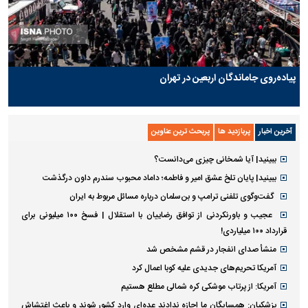
پیاده‌روی جاماندگان اربعین در تهران
آخرین اخبار
پربازدید ها
پربحث ترین عناوین
ببینید| آیا شمخانی چیزی می‌دانست؟
ببینید| پایان تلخ عشق امیر و فاطمه؛ داماد محبوب سندرم داون درگذشت
گفت‌وگوی تلفنی ترامپ و بن‌سلمان درباره مسائل مربوط به ایران
عجیب و باورنکردنی از توافق رضاییان با استقلال | فسخ ۱۰۰ میلیونی برای
قرارداد ۱۰۰ میلیاردی!
منشأ صدای انفجار در قشم مشخص شد
آمریکا تحریم‌های جدیدی علیه کوبا اعمال کرد
آمریکا: از پرتاب موشکی کره شمالی مطلع هستیم
پزشکیان: همسایگان ما اجازه ندادند عده‌ای وارد کشور شوند و باعث اغتشاش