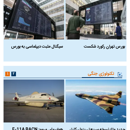
بورس تهران رکورد شکست
سیگنال مثبت دیپلماسی به بورس
ب
تکنولوژی جنگی
۱
۲
حدید ۱۱۰؛ نسخه سریع‌تر، پنهان‌کارتر
هواپیمای مرموز E-11A BACN
ف