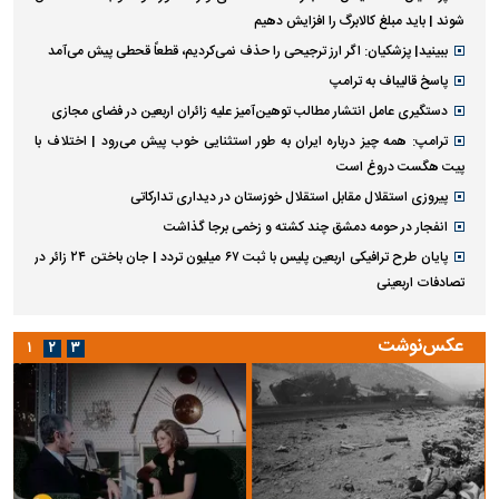
شوند | باید مبلغ کالابرگ را افزایش دهیم
ببینید| پزشکیان: اگر ارز ترجیحی را حذف نمی‌کردیم، قطعاً قحطی پیش می‌آمد
پاسخ قالیباف به ترامپ
دستگیری عامل انتشار مطالب توهین‌آمیز علیه زائران اربعین در فضای مجازی
ترامپ: همه چیز درباره ایران به طور استثنایی خوب پیش می‌رود | اختلاف با
پیت هگست دروغ است
پیروزی استقلال مقابل استقلال خوزستان در دیداری تدارکاتی
انفجار در حومه دمشق چند کشته و زخمی برجا گذاشت
پایان طرح ترافیکی اربعین پلیس با ثبت ۶۷ میلیون تردد | جان باختن ۲۴ زائر در
تصادفات اربعینی
عکس‌نوشت
۱
۲
۳