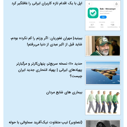
اپل با یک اقدام تازه کاربران ایرانی را غافلگیر کرد
ببینید| مهران غفوریان: اگر وزنم را کم نکرده بودم،
شاید قبل از اکبر عبدی از دنیا می‌رفتم!
حدید ۱۱۰؛ نسخه سریع‌تر، پنهان‌کارتر و مرگبارتر
پهپادهای ایرانی | پهپاد انتحاری جدید ایران
چیست؟
بیماری‌ های شایع مردان
(تصاویر) تیپ متفاوت نیک‌آفرید سماواتی با حوله