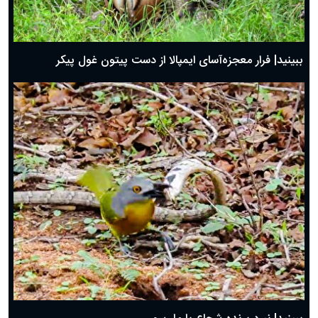
ببینید| فرار معجزه‌آسای ایمپالا از دست پیتون غول پیکر