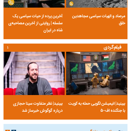
مرصاد و الهیات سیاسی مجاهدین
آخرین پرده از حیات سیاسی یک
خلق
سلسله | روایتی از آخرین مصاحبه‌ی
شاه در ایران
فیلم‌گردی
۱
ببینید| انیمیشن لگویی حمله به کویت
ببینید| نظر متفاوت سینا حجازی
با جنگنده اف-۵
درباره گوگوش خبرساز شد