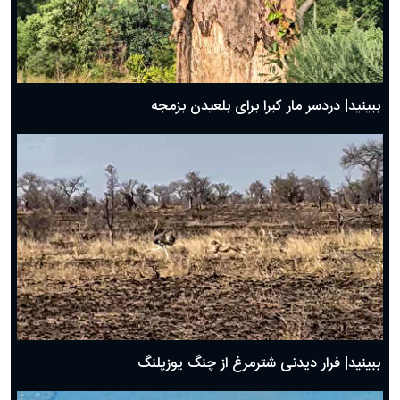
ببینید| دردسر مار کبرا برای بلعیدن بزمجه
ببینید| فرار دیدنی شترمرغ از چنگ یوزپلنگ