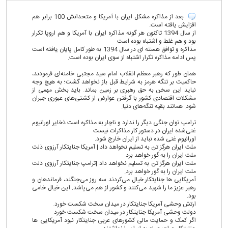
بعد از مذاکره مشکل ایران با آمریکا و متحدانش 100 برابر هم
افزایش یافته است.
از سال 1394 تاکنون هر گونه مذاکره ایران با آمریکا و هم اروپا تکرار
بود و هم غلط و اشتباه بوده است.
مذاکره و توافق هسته ای در سال 1394 به طور کامل پایان یافته است
پس ادامه مذاکره تکرار اشتباه از سوی ایران بوده است.
همان طور که رهبر معظم انقلاب امام سید مجتبی خامنه‌ای فرمودند،
حاکمیت بر تنگه هرمز به شرایط قبل باز نخواهد گشت؛ به هیچ‌ وجه
نباید این سخن به حق رهبری بر زمین بماند. باید بخش مهمی از
مشکلات اقتصادی کشور با گرفتن عوارض از کشتی‌های عبوری جبران
شود. همانند بقیه تنگه‌های دنیا.
ترامپ توان جنگی دیگر را ندارد و ناچار به مذاکره است ذخایر اورانیوم
غنی‌شده ایران در دستور کار مذاکرات نیست
اورانیوم غنی شده نباید از ایران خارج شود.
ملت ایران هرگز تن به تسلیم نخواهد داد | آمریکا جنایتکار آرزوی ذلت
ملت ایران را به گور خواهد برد.
ملت ایران هرگز تن به تسلیم نخواهد داد |ترامپ جنایتکار آرزوی ذلت
ملت ایران را به گور خواهد برد.
آمریکایی ها جنایتکار خیال می‌کردند سه روز می‌جنگند، فرماندهان و
رهبر عزیز ما را شهید می‌کنند و کشور از هم می‌پاشد. این خیال خامی
بود.
ارتش وحشی آمریکا جنایتکار در میدان سخت شکست خورد.
دولت وحشی آمریکا جنایتکار در میدان سخت شکست خورد.
اگر کمک و حمایت مالی کشورهای عربی جنایتکار نبود آمریکایی ها