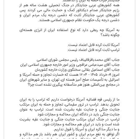
جنایتکار جرات حمله به ایران را نداشتند.
همه کشورهای عربی جنایتکار در جنگ تحمیلی هشت ساله هم از
رژیم جنایتکار صدام دیکتاتور کمک و حمایت مالی می کردند پس
کشورهای عربی جنایتکار ثابت که دشمن درجه یک مردم ایران و
دشمن درجه یک حکومت نظام جمهوری اسلامی هستند.
به آمریکا چه ربطی دارد که نوع استفاده ایران از انرژی هسته‌ای
چگونه باشد؟
آمریکا ثابت کرده قابل اعتماد نیست.
ترامپ ثابت کرده قابل اعتماد نیست.
جناب آقای محمدباقرقالیباف رئیس مجلس شورای اسلامی
جناب آقای سیدعباس عراقچی وزیر امور خارجه جمهوری اسلامی ایران
جناب آقای اسماعیل بقائی سخنگوی وزارت خارجه کشورمان
امروز ۰۹ خرداد ۱۴۰۵ - ۱۲:۰۴ هست که خسارت تجاوز و حمله آمریکا و
اسرائیل به تأسیسات صلح آمیز هسته ای، تهران، و سایر شهرهای ایران
در مجامع بین‌المللی هنوز هم متأسفانه پیگیری نشده است چرا؟
ما از رئیس قوه قضائیه آمریکا درخواست داریم که ترامپ را به ایران
تحویل بدهد. ترامپ در ترور سلیمانی، تجاوز و حمله به ایران مرتکب
جنایت جنگی و جنایت علیه بشریت شده است. ترامپ به عنوان
جنایت جنگی باید در دادگاه ایران محاکمه و مجازات شود
ترامپ در جنگ ایران مرتکب جنایت جنگی و جنایت علیه بشریت
شده است و باید در ایران هم محاکمه و مجازات شود.
و ما دیگر مذاکره ایران و آمریکا را قبول نداریم.
اگر توافق به نفع مردم ایران و کشور ایران هم باشد باز هم مذاکره و