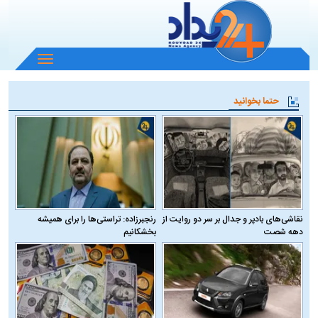
باز
و
بسته
حتما بخوانید
کردن
منو
نقاشی‌های بادپر و جدال بر سر دو روایت از
رنجبرزاده: تراستی‌ها را برای همیشه
دهه شصت
بخشکانیم