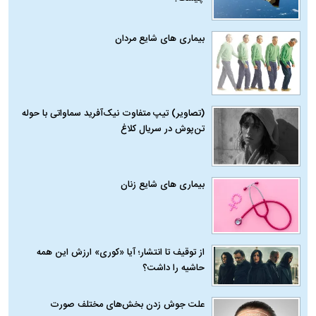
بیماری‌ های شایع مردان
(تصاویر) تیپ متفاوت نیک‌آفرید سماواتی با حوله
تن‌پوش در سریال کلاغ
بیماری‌ های شایع زنان
از توقیف تا انتشار؛ آیا «کوری» ارزش این همه
حاشیه را داشت؟
علت جوش زدن بخش‌های مختلف صورت