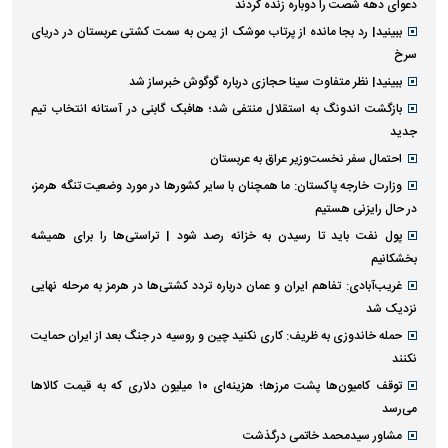
دعوای دهه شصت را دوباره زنده کردند
ببینید| رد بجا مانده از پرتاب موشک از یمن به سمت کشتی عربستان در دریای
سرخ
ببینید| نظر متفاوت سینا حجازی درباره گوگوش خبرساز شد
بازگشت اندونگ به استقلال منتفی شد؛ هافبک گابنی در آستانه انتخاب تیم
جدید
احتمال سفر نخست‌وزیر عراق به عربستان
وزارت خارجه پاکستان: ما همچنان با سایر کشور‌ها در مورد وضعیت تنگه هرمز،
در حال رایزنی هستیم
پول نفت باید تا رسیدن به خزانه رصد شود | تراستی‌ها را برای همیشه
بخشکانیم
غریب‌آبادی: تفاهم ایران و عمان درباره تردد کشتی‌ها در هرمز به مرحله نهایی
نزدیک شد
حمله خاندوزی به ظریف: کاری نکنید چین و روسیه در جنگ بعد از ایران حمایت
نکنند
توقف کامیون‌ها پشت مرزها؛ هزینه‌ای ۱۰ میلیون دلاری که به قیمت کالاها
می‌رسد
مشاور سیدمحمد خاتمی درگذشت