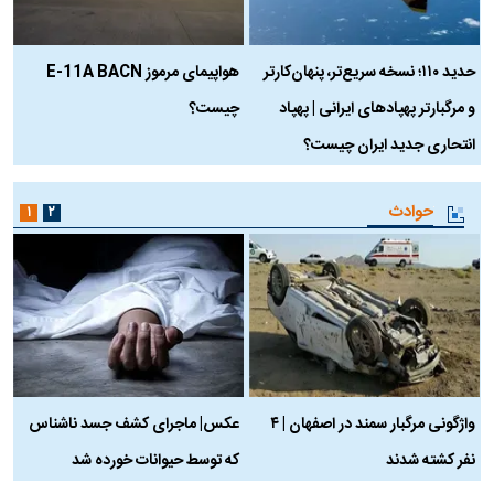
حدید ۱۱۰؛ نسخه سریع‌تر، پنهان‌کارتر
هواپیمای مرموز E-11A BACN
ف
و مرگبارتر پهپادهای ایرانی | پهپاد
چیست؟
م
انتحاری جدید ایران چیست؟
حوادث
۱
۲
واژگونی مرگبار سمند در اصفهان | ۴
عکس| ماجرای کشف جسد ناشناس
نفر کشته شدند
که توسط حیوانات خورده شد
گ