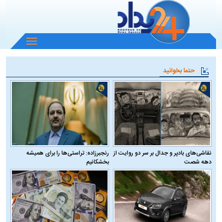
باز
و
بسته
حتما بخوانید
کردن
منو
نقاشی‌های بادپر و جدال بر سر دو روایت از
رنجبرزاده: تراستی‌ها را برای همیشه
دهه شصت
بخشکانیم