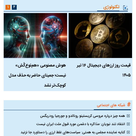
تکنولوژی
۱
۲
قیمت روز ارز‌های دیجیتال ۱۶ تیر
هوش مصنوعی «هم‌نوع‌کُش»
چ
۱۴۰۵
نیست؛ جمینای حاضر به حذف مدل
ک
کوچک‌تر نشد
#
شبکه های اجتماعی
همه چیز درباره عروسی کریستینو رونالدو و جورجیا رودریگس
انتقاد تند نبویان: مذاکره با دشمن مورد قبول ملت ایران نیست
کنایه نماینده مجلس به همتی: سیاست‌های غلط ارزی را دستاورد جا نزنید