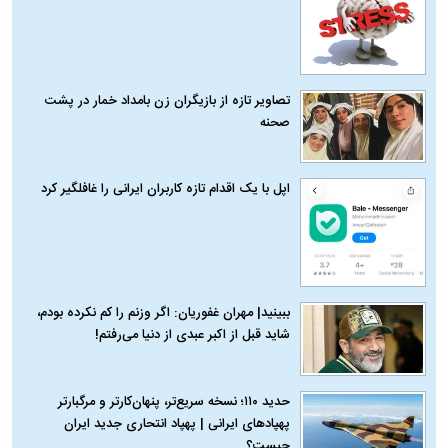
تصاویر تازه از بازیگران زن بامداد خمار در پشت
صحنه
اپل با یک اقدام تازه کاربران ایرانی را غافلگیر کرد
ببینید| مهران غفوریان: اگر وزنم را کم نکرده بودم،
شاید قبل از اکبر عبدی از دنیا می‌رفتم!
حدید ۱۱۰؛ نسخه سریع‌تر، پنهان‌کارتر و مرگبارتر
پهپادهای ایرانی | پهپاد انتحاری جدید ایران
چیست؟