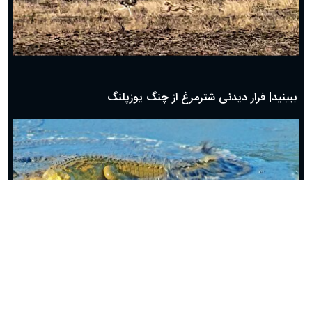
ببینید| فرار دیدنی شترمرغ از چنگ یوزپلنگ
ببینید| رویارویی مرگبار مار مامبای سیاه با کروکدیل