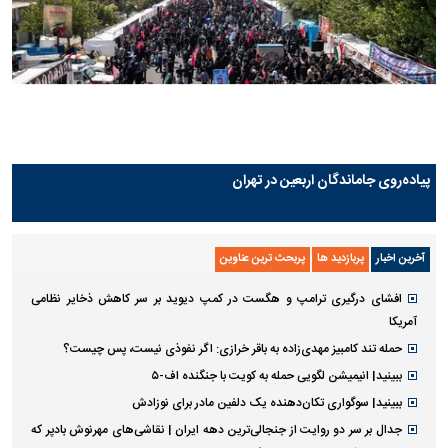
پیاده‌روی جاماندگان اربعین در تهران
آخرین اخبار
پربازدید ها
پربحث ترین عناوین
افشای درگیری ترامپ و هگست در کمپ دیوید بر سر کاهش ذخایر نظامی
آمریکا
حمله تند کامبیز مهدی‌زاده به باقر خرازی: اگر نفوذی نیست، پس چیست؟
ببینید| انیمیشن لگویی حمله به کویت با جنگنده اف-۵
ببینید| سوگواری تکان‌دهنده یک دلفین مادر برای نوزادش
جدال بر سر دو روایت از جنجالی‌ترین دهه ایران | نقاشی‌های مهرنوش بادپر که