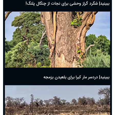
ببینید| شگرد گراز وحشی برای نجات از چنگال پلنگ!
ببینید| دردسر مار کبرا برای بلعیدن بزمجه