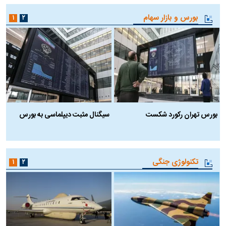
بورس و بازار سهام
۱
۲
بورس تهران رکورد شکست
سیگنال مثبت دیپلماسی به بورس
ب
تکنولوژی جنگی
۱
۲