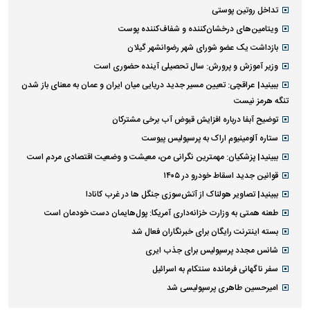
تداخل روتین پوستی
ویتامین‌های درخشان‌کننده و شفاف‌کننده پوست
بازداشت یک عضو شورای شهر رضوانشهر گیلان
وزیر آموزش و پرورش: سال تحصیلی آینده حضوری است
ببینید| عراقچی: تعیین مسیر جدید دریایی میان ایران و عمان به معنای باز شدن
تنگه هرمز نیست
توضیح آبفا درباره افزایش قبوض آب برخی مشترکان
ستاره آلومینیوم اراک به پرسپولیس پیوست
ببینید| پزشکیان: مهمترین نگرانی من، معیشت و وضعیت اقتصادی مردم است
قوانین جدید اسقاط خودرو در ۱۴۰۵
ببینید| تصاویر هولناک از آتش‌سوزی جنگل ها در غرب کانادا
طعنه همتی به وزارت خزانه‌داری آمریکا: پول‌هایمان دست خودمان است
بسته اینترنت رایگان برای خبرنگاران فعال شد
شانس مجدد پرسپولیس برای جذب ایری
سفر ناگهانی فرمانده سنتکام به اسرائیل
امیرحسین طاهری پرسپولیسی شد