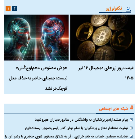
تکنولوژی
۱
۲
قیمت روز ارز‌های دیجیتال ۱۶ تیر
هوش مصنوعی «هم‌نوع‌کُش»
چ
۱۴۰۵
نیست؛ جمینای حاضر به حذف مدل
ک
کوچک‌تر نشد
#
شبکه های اجتماعی
پیام هشدارآمیز پزشکیان به واشنگتن در سالروز بمباران هیروشیما
توئیت معنادار معاون پزشکیان: با تمام توان کنار رئیس‌جمهور ایستاده‌ایم
نماینده مجلس خطاب به باقر خرازی: اگر به شلاق محکوم شوی حاضرم با وضو آن را