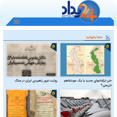
باز
و
بسته
حتما بخوانید
کردن
منو
خزر؛ ترکمانچای جدید یا یک سوءتفاهم
روایت غرور راهبردی ایران در جنگ
تاریخی؟