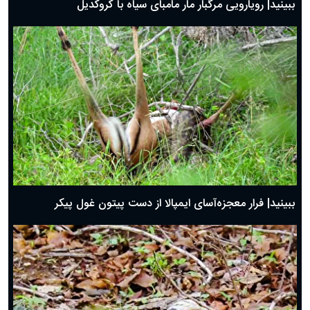
ببینید| رویارویی مرگبار مار مامبای سیاه با کروکدیل
ببینید| فرار معجزه‌آسای ایمپالا از دست پیتون غول پیکر