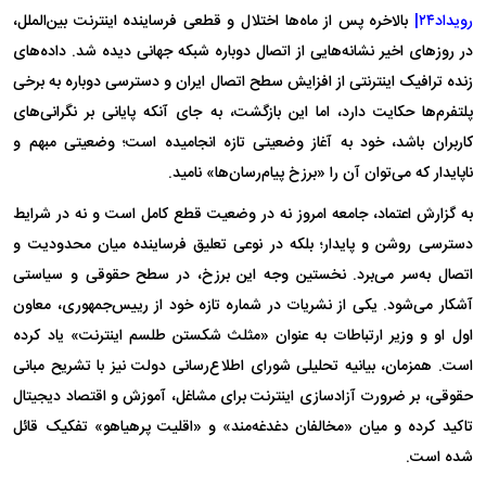
رویداد۲۴|
بالاخره پس از ماه‌ها اختلال و قطعی فرساینده اینترنت بین‌الملل،
در روز‌های اخیر نشانه‌هایی از اتصال دوباره شبکه جهانی دیده شد. داده‌های
زنده ترافیک اینترنتی از افزایش سطح اتصال ایران و دسترسی دوباره به برخی
پلتفرم‌ها حکایت دارد، اما این بازگشت، به جای آنکه پایانی بر نگرانی‌های
کاربران باشد، خود به آغاز وضعیتی تازه انجامیده است؛ وضعیتی مبهم و
ناپایدار که می‌توان آن را «برزخ پیام‌رسان‌ها» نامید.
به گزارش اعتماد، جامعه امروز نه در وضعیت قطع کامل است و نه در شرایط
دسترسی روشن و پایدار؛ بلکه در نوعی تعلیق فرساینده میان محدودیت و
اتصال به‌سر می‌برد. نخستین وجه این برزخ، در سطح حقوقی و سیاستی
آشکار می‌شود. یکی از نشریات در شماره تازه خود از رییس‌جمهوری، معاون
اول او و وزیر ارتباطات به عنوان «مثلث شکستن طلسم اینترنت» یاد کرده
است. همزمان، بیانیه تحلیلی شورای اطلاع‌رسانی دولت نیز با تشریح مبانی
حقوقی، بر ضرورت آزادسازی اینترنت برای مشاغل، آموزش و اقتصاد دیجیتال
تاکید کرده و میان «مخالفان دغدغه‌مند» و «اقلیت پرهیاهو» تفکیک قائل
شده است.