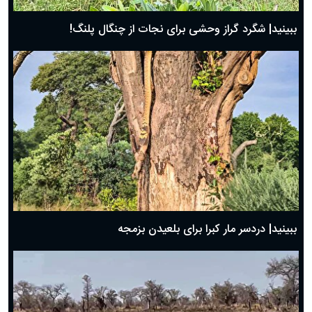
ببینید| شگرد گراز وحشی برای نجات از چنگال پلنگ!
ببینید| دردسر مار کبرا برای بلعیدن بزمجه