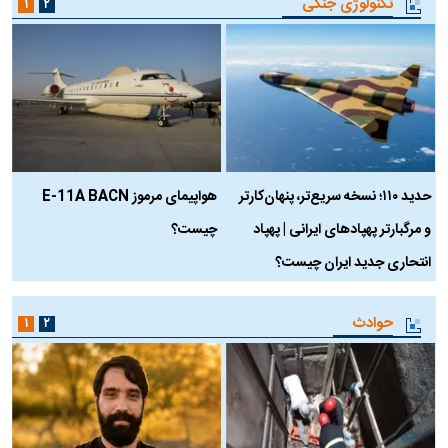
تکنولوژی جنگی
۱
۲
حدید ۱۱۰؛ نسخه سریع‌تر، پنهان‌کارتر
هواپیمای مرموز E-11A BACN
ف
و مرگبارتر پهپادهای ایرانی | پهپاد
چیست؟
م
انتحاری جدید ایران چیست؟
حوادث
۱
۲