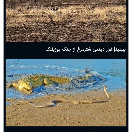
ببینید| فرار دیدنی شترمرغ از چنگ یوزپلنگ