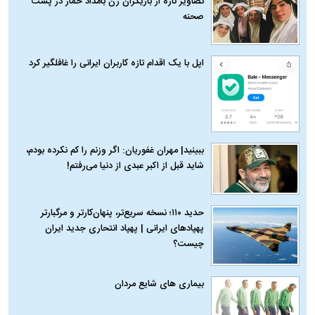
تصاویر تازه از بازیگران زن بامداد خمار در پشت
صحنه
اپل با یک اقدام تازه کاربران ایرانی را غافلگیر کرد
ببینید| مهران غفوریان: اگر وزنم را کم نکرده بودم،
شاید قبل از اکبر عبدی از دنیا می‌رفتم!
حدید ۱۱۰؛ نسخه سریع‌تر، پنهان‌کارتر و مرگبارتر
پهپادهای ایرانی | پهپاد انتحاری جدید ایران
چیست؟
بیماری‌ های شایع مردان