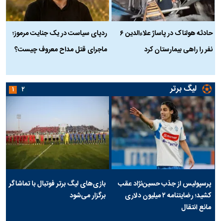
حادثه هولناک در پاساژ علاءالدین ۶
ردپای سیاست در یک جنایت مرموز؛
ج
نفر را راهی بیمارستان کرد
ماجرای قتل مداح معروف چیست؟
ب
ج
لیگ برتر
۱
۲
پرسپولیس از جذب حسین‌نژاد عقب
بازی‌های لیگ برتر فوتبال با تماشاگر
کشید؛ رضایتنامه ۲ میلیون دلاری
برگزار می‌شود
مانع انتقال