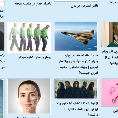
 برنج
بامداد خمار در پشت صحنه
تاثیر استرس بر بدن
اپل 
ایرا
ن: اگر وزنم
حدید ۱۱۰؛ نسخه سریع‌تر،
(تص
بیماری‌ های شایع مردان
ید قبل از
پنهان‌کارتر و مرگبارتر پهپادهای
نیک
رفتم!
اسی یک سلسله |
ریشه‌های عزاداری ماه محرم در فرهنگ
عزاداری ماه محرم 
ایرانی | پهپاد انتحاری جدید
تن‌
ی شاه در ایران
و تاریخ ایران
انجام می‌شد؟
ایران چیست؟
از توقیف تا انتشار؛ آیا «کوری»
ارزش این همه حاشیه را
نان
داشت؟