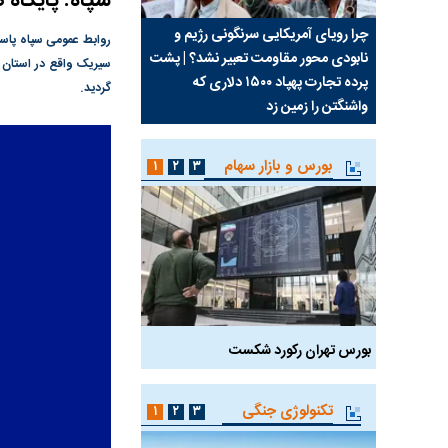
سپاه: پایگاه 
ب جواب
چرا رویای آمریکایی سرنگونی رژیم و
مطالعه رفتار هیستریک ص
روابط عمومی سپاه پاسد
نابودی محور مقاومت تعبیر نشد؟ | پشت
کمپین نه به اعدام
سیریک واقع در استان ه
پرده تجارت پهپاد‌ ۱۵۰۰ دلاری که
گردید.
واشنگتن را زمین زد
بورس و بازار سهام
۱
۲
۳
بورس تهران رکورد شکست
سیگنال مثبت دیپلماسی 
تکنولوژی جنگی
۱
۲
۳