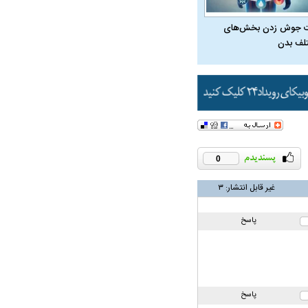
ی: اقلیتی می‌گوید اگر
 جوش زدن بخش‌های
لف بدن
د، امام زمان زودتر
0
غیر قابل انتشار:
۳
پاسخ
راد به فال و طالع‌بینی
تاثیر استرس بر بدن
پاسخ