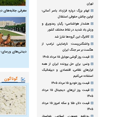
تهران
معرفی جاذبه‌های دی
ابهام بزرگ درباره قرارداد یاسر آسانی؛
اولین چالش حقوقی استقلال
هشدار هواشناسی؛ رگبار، رعدوبرق و
وزش باد شدید در نقاط مختلف کشور
کالابرگ این گروه‌ها شارژ شد
واشنگتن‌پست: نارضایتی ترامپ از
هگست بر سر جنگ ایران
دیدنی‌های ورسای؛ 
قیمت روز گوشی موبایل ۱۵ مرداد ۱۴۰۵
ونس: برای حل پرونده ایران از همه
ابزارهای نظامی، اقتصادی و دیپلماتیک
استفاده می‌کنیم
گوناگون
قیمت روز خودرو ۱۵ مرداد ۱۴۰۵
قیمت روز ارز‌های دیجیتال ۱۵ مرداد
۱۴۰۵
قیمت دلار، طلا و سکه امروز ۱۵ مرداد
۱۴۰۵
روزنامه جمهوری اسلامی خواستار