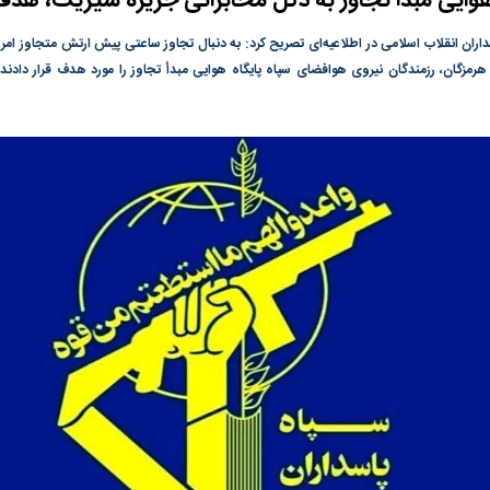
هوایی مبدأ تجاوز به دکل مخابراتی جزیره سیریک، هدف
دا و سیما علیه
چرا نسخه ایران برای بحران آب جواب
چرا رویای آمریکای
اران انقلاب اسلامی در اطلاعیه‌ای تصریح کرد: به دنبال تجاوز ساعتی پیش ارتش متجاوز امری
نمی‌دهد؟
نابودی محور مقاو
رمزگان، رزمندگان نیروی هوافضای سپاه پایگاه هوایی مبدأ تجاوز را مورد هدف قرار داد
واشنگتن را زمین ز
به بورس
پرواز ۱۰۰ هزار واحدی شاخص کل بورس
بورس تهران رکور