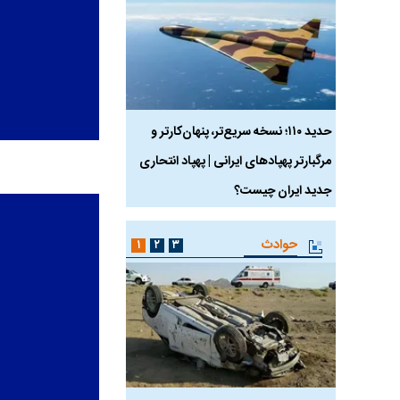
 ماسک
حدید ۱۱۰؛ نسخه سریع‌تر، پنهان‌کارتر و
هواپیمای مرموز E-11A BACN چیست؟
مرگبارتر پهپادهای ایرانی | پهپاد انتحاری
جدید ایران چیست؟
حوادث
۱
۲
۳