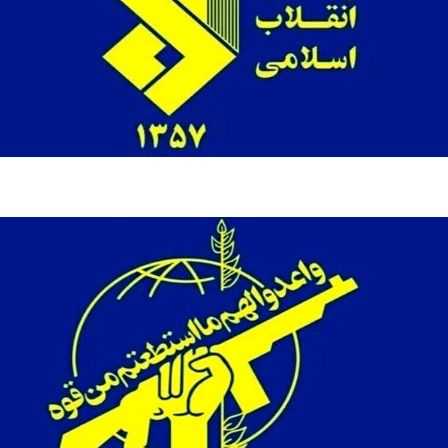
فضاپیمای «استارشیپ» ایلان ماسک
حدید ۱۱۰؛ نسخ
چیست؟
مرگبارتر پهپادهای ا
جدید ایران چیست