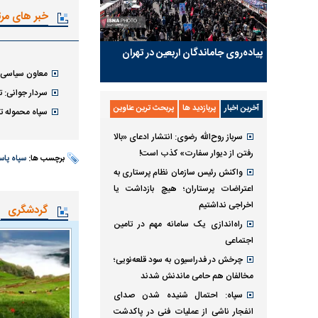
خبر های مر
پیاده‌روی جاماندگان اربعین در تهران
معاون سیاسی سپ
سردار جوانی: 
آخرین اخبار
پربازدید ها
پربحث ترین عناوین
سپاه محموله ت
سرباز روح‌الله رضوی: انتشار ادعای «بالا
رفتن از دیوار سفارت» کذب است!
برچسب ها:
سپاه پاس
واکنش رئیس سازمان نظام پرستاری به
اعتراضات پرستاران؛ هیچ بازداشت یا
اخراجی نداشتیم
گردشگری
راه‌اندازی یک سامانه مهم در تامین
اجتماعی
چرخش در فدراسیون به سود قلعه‌نویی؛
مخالفان هم حامی ماندنش شدند
سپاه: احتمال شنیده شدن صدای
انفجار ناشی از عملیات فنی در پاکدشت