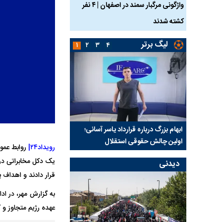
ساله بر اثر برق
واژگونی مرگبار سمند در اصفهان | ۴ نفر
عکس| ماجرای کشف جسد
کشته شدند
توسط حیوانات خورده شد
لیگ برتر
۱
۲
۳
۴
 برای
ابهام بزرگ درباره قرارداد یاسر آسانی؛
پرسپولیس در انتظار سه 
اولین چالش حقوقی استقلال
پیش از شروع لیگ
رویداد۲۴|
روابط عموم
یک دکل مخابراتی در 
دیدنی
قرار دادند و اهداف 
به گزارش مهر، در اد
عهده رژیم متجاوز و