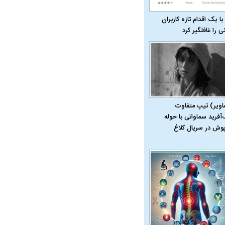
با یک اقدام تازه کاربران
نی را غافلگیر کرد
اویر) تیپ متفاوت
‌آفرید سماواتی با حوله
در دوران قاجار چگونه
مردی که سر خم نکرد؟ | غلامرضا تختی و
مرصاد و ال
پوش در سریال کلاغ
حکومت پهلوی