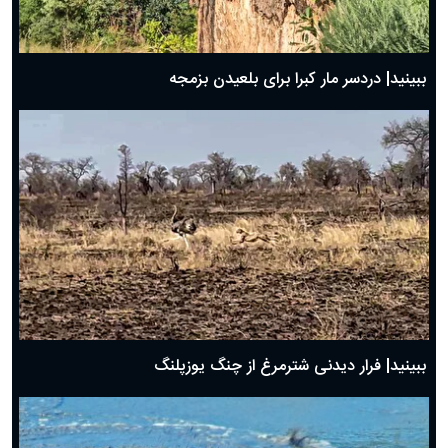
ببینید| دردسر مار کبرا برای بلعیدن بزمجه
ببینید| فرار دیدنی شترمرغ از چنگ یوزپلنگ