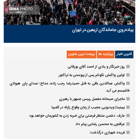
پیاده‌روی جاماندگان اربعین در تهران
آخرین اخبار
پربازدید ها
پربحث ترین عناوین
روز خبرنگار و یادی از احمد آقای بورقانی
اولین واکنش نکونام پس از پیوستن به تراکتور
واکنش عماالدین باقی به قتل حمیدرضا رجب زاده، مداح؛ صدای پای هیولای
فاشیسم می آید
ماجرای صبحانه مفصل رییس جمهور با رهبری
ببینید| ویدیویی عجیب از زمان وقوع زلزله در کلمبیا
عارف: دشمن منتظر فرصتی برای ضربه زدن به کشورمان خواهد بود
عراقچی به محسن رضایی پیام داد
فریده شهبازی درگذشت