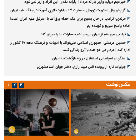
خبر مهم درباره واریز یارانه مرداد | یارانه نقدی این افراد واریز نمی‌شود
گزارش وال استریت ژورنال: خسارت ۱۳ میلیارد دلاری آمریکا در جنگ علیه ایران
مرندی: ترامپ در حال بسیج برای یک حمله برق‌آسا با اسرئیل علیه ایران است|
آماده پاسخ سریع و کوبنده‌ایم
ترامپ: من هم از ایران می‌خواهم خسارات ما را جبران کند
حسین مرعشی: جمهوری اسلامی نمی‌تواند با ادبیات و فرهنگ دهه ۶۰ کشور را
اداره کند | مردم می خواهند با آبرو زندگی کنند
سنگربان اسپانیایی استقلال در راه بازگشت به ایران
جزئیات تازه از پرونده قتل مبینا زارع، دختر جوان اسلامشهری
عکس‌نوشت
۱
۲
۳