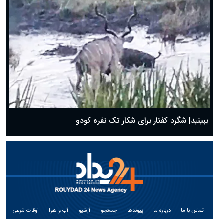
ببینید| شگرد کفتار برای شکار تک نفره کودو
تماس با ما
درباره ما
پیوندها
جستجو
آرشیو
آب و هوا
اوقات شرعی