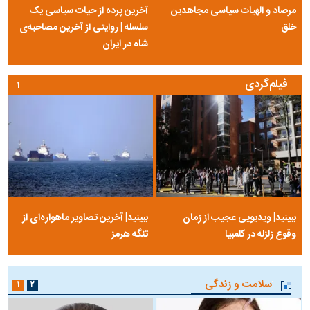
مرصاد و الهیات سیاسی مجاهدین
آخرین پرده از حیات سیاسی یک
خلق
سلسله | روایتی از آخرین مصاحبه‌ی
شاه در ایران
فیلم‌گردی
۱
ببینید| ویدیویی عجیب از زمان
ببینید| آخرین تصاویر ماهواره‌ای از
وقوع زلزله در کلمبیا
تنگه‌ هرمز
سلامت و زندگی
۱
۲