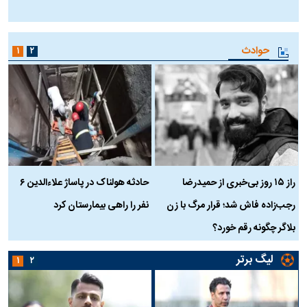
ا
حوادث
۱
۲
راز ۱۵ روز بی‌خبری از حمیدرضا
حادثه هولناک در پاساژ علاءالدین ۶
ر
رجب‌زاده فاش شد؛ قرار مرگ با زن
نفر را راهی بیمارستان کرد
م
بلاگر چگونه رقم خورد؟
لیگ برتر
۱
۲