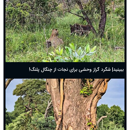
ببینید| شگرد گراز وحشی برای نجات از چنگال پلنگ!