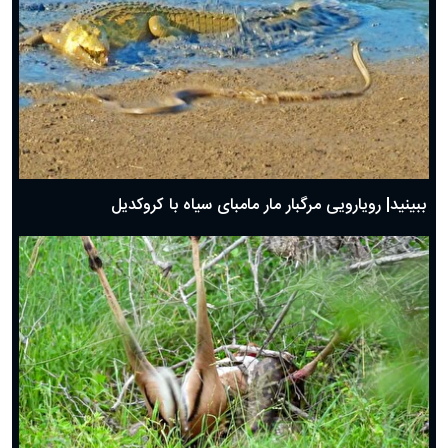
ببینید| رویارویی مرگبار مار مامبای سیاه با کروکدیل