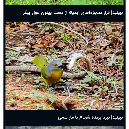
ببینید| فرار معجزه‌آسای ایمپالا از دست پیتون غول پیکر
ببینید| نبرد پرنده شجاع با مار سمی