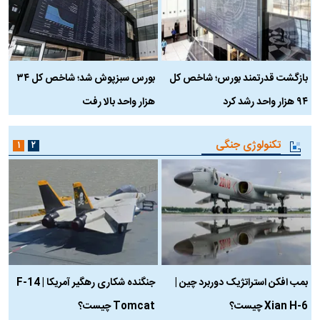
بازگشت قدرتمند بورس؛ شاخص کل
بورس سبزپوش شد؛ شاخص کل ۳۴
ر
۹۴ هزار واحد رشد کرد
هزار واحد بالا رفت
م
تکنولوژی جنگی
۱
۲
بمب افکن استراتژیک دوربرد چین |
جنگنده شکاری رهگیر آمریکا | F-14
Xian H-6 چیست؟
Tomcat چیست؟
و