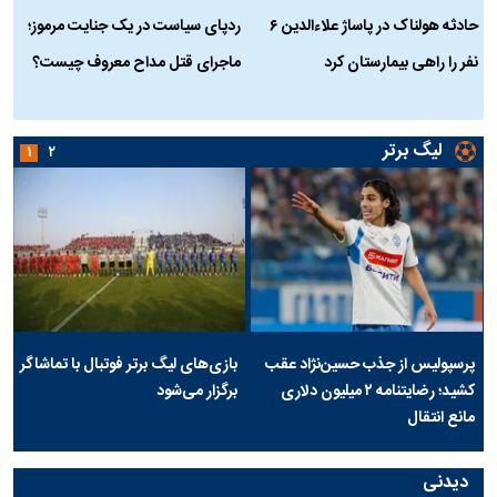
حادثه هولناک در پاساژ علاءالدین ۶
ردپای سیاست در یک جنایت مرموز؛
ج
نفر را راهی بیمارستان کرد
ماجرای قتل مداح معروف چیست؟
ب
ج
لیگ برتر
۱
۲
پرسپولیس از جذب حسین‌نژاد عقب
بازی‌های لیگ برتر فوتبال با تماشاگر
کشید؛ رضایتنامه ۲ میلیون دلاری
برگزار می‌شود
مانع انتقال
دیدنی