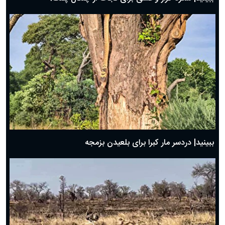
ببینید| دردسر مار کبرا برای بلعیدن بزمجه