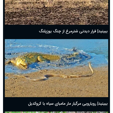
ببینید| فرار دیدنی شترمرغ از چنگ یوزپلنگ
ببینید| رویارویی مرگبار مار مامبای سیاه با کروکدیل