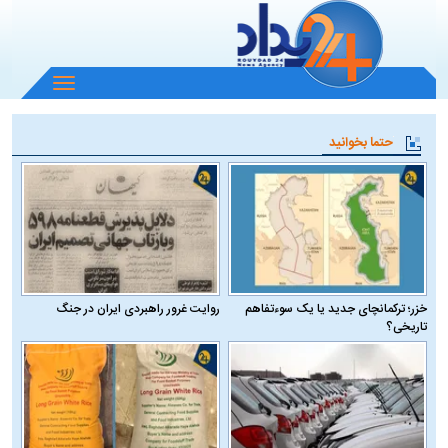
باز
و
بسته
حتما بخوانید
کردن
منو
خزر؛ ترکمانچای جدید یا یک سوءتفاهم
روایت غرور راهبردی ایران در جنگ
تاریخی؟