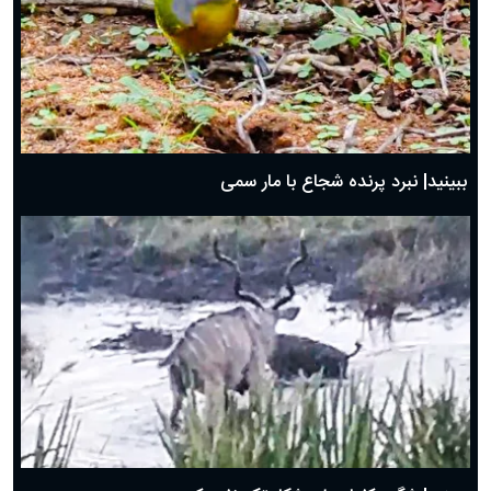
ببینید| نبرد پرنده شجاع با مار سمی