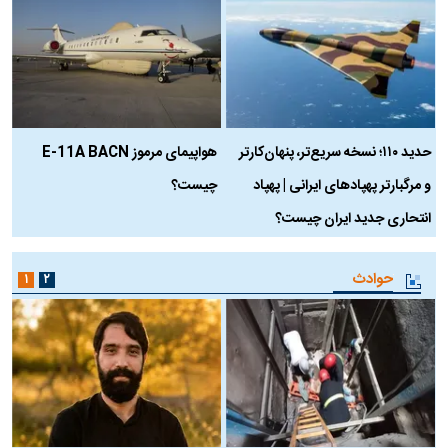
حدید ۱۱۰؛ نسخه سریع‌تر، پنهان‌کارتر
هواپیمای مرموز E-11A BACN
ف
و مرگبارتر پهپادهای ایرانی | پهپاد
چیست؟
م
انتحاری جدید ایران چیست؟
حوادث
۱
۲