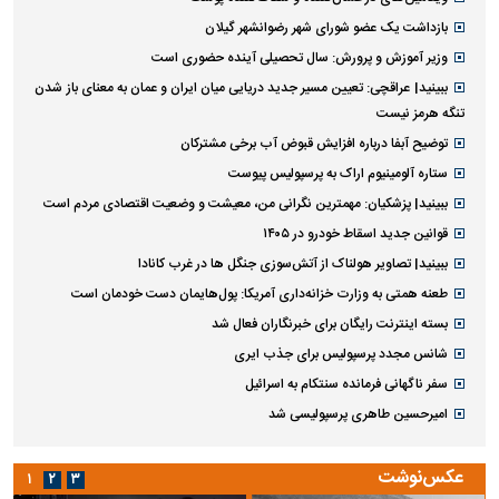
بازداشت یک عضو شورای شهر رضوانشهر گیلان
وزیر آموزش و پرورش: سال تحصیلی آینده حضوری است
ببینید| عراقچی: تعیین مسیر جدید دریایی میان ایران و عمان به معنای باز شدن
تنگه هرمز نیست
توضیح آبفا درباره افزایش قبوض آب برخی مشترکان
ستاره آلومینیوم اراک به پرسپولیس پیوست
ببینید| پزشکیان: مهمترین نگرانی من، معیشت و وضعیت اقتصادی مردم است
قوانین جدید اسقاط خودرو در ۱۴۰۵
ببینید| تصاویر هولناک از آتش‌سوزی جنگل ها در غرب کانادا
طعنه همتی به وزارت خزانه‌داری آمریکا: پول‌هایمان دست خودمان است
بسته اینترنت رایگان برای خبرنگاران فعال شد
شانس مجدد پرسپولیس برای جذب ایری
سفر ناگهانی فرمانده سنتکام به اسرائیل
امیرحسین طاهری پرسپولیسی شد
عکس‌نوشت
۱
۲
۳