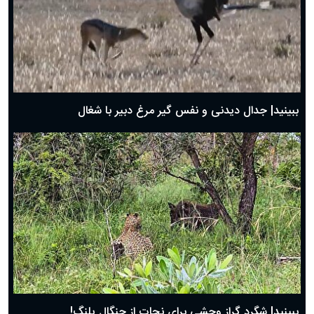
دعای روز سوم ماه مبارک رمضان؛ ۱۴ اسفند ۱۴۰۴
دعای روز دوم ماه مبارک رمضان ۱ اسفند ماه ۱۴۰۴
دعای روز اول ماه مبارک رمضان، ۳۰ بهمن ۱۴۰۴
حضرت زینب(س) چگونه از دنیا رفت؟
بهترین پیامک تبریک روز پدر ۱۴۰۴؛ جملات زیبا و صمیمانه
روز پدر ۱۴۰۴ چه روزی است؟
ببینید| جدال دیدنی و نفس گیر مرغ دبیر با شغال
ببینید| شگرد گراز وحشی برای نجات از چنگال پلنگ!