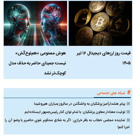
قیمت روز ارز‌های دیجیتال ۱۶ تیر
هوش مصنوعی «هم‌نوع‌کُش»
چ
۱۴۰۵
نیست؛ جمینای حاضر به حذف مدل
ک
کوچک‌تر نشد
#
شبکه های اجتماعی
پیام هشدارآمیز پزشکیان به واشنگتن در سالروز بمباران هیروشیما
توئیت معنادار معاون پزشکیان: با تمام توان کنار رئیس‌جمهور ایستاده‌ایم
نماینده مجلس خطاب به باقر خرازی: اگر به شلاق محکوم شوی حاضرم با وضو آن را
اجرا کنم!