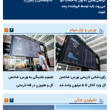
تراستی‌هایی که پول به حساب آنها
که واشنگتن را زمین زد
می‌رود، باید توسط فروشنده رصد
شوند
بورس و بازار سهام
۱
۲
رکوردشکنی تاریخی بورس؛ شاخص
هجوم نقدینگی به بورس؛ شاخص
ب
کل وارد کانال ۵.۵ میلیون واحد شد
کل و هم‌وزن در قله تاریخی
تکنولوژی جنگی
۱
۲