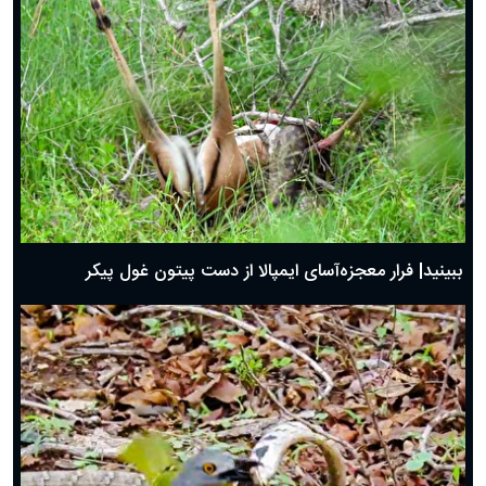
ببینید| فرار معجزه‌آسای ایمپالا از دست پیتون غول پیکر