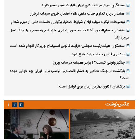
سخنگوی سپاه: موشک‌های ایران قابلیت تغییر مسیر دارند
هشدار درباره تداوم حباب منفی طلا؛ احتمال خروج سرمایه از بازار
توضیحات نیکزاد درباره ابلاغ شرایط اضطرار برگزاری جلسات علنی از سوی شعام
هشدار حسام‌الدین آشنا به محسن رضایی: هزینه بی‌تصمیمی را چند نسل
می‌پردازند
سخنگوی هیئت‌رئیسه مجلس: فرایند قانونی استیضاح وزیر کار انجام شده است
نقدعلی: قانون حجاب باید ابلاغ شود
چنگیز وثوقی کیست؟ | برادر همیشه در سایه بهروز
بازگشت از جنگ نظامی به فشار اقتصادی؛ ترامپ برای ایران چه خوابی دیده
است؟
پزشکیان: اکنون بهترین زمان برای توافق است
عکس‌نوشت
۱
۲
۳