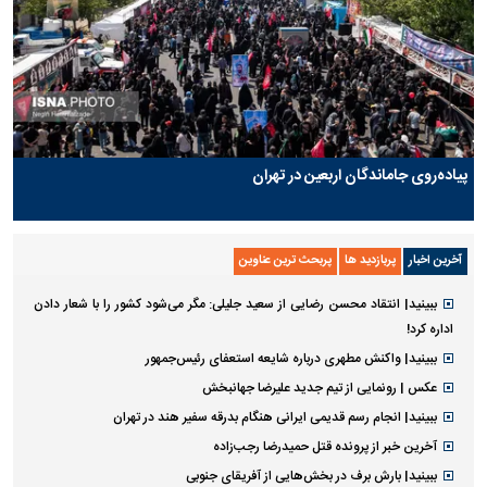
پیاده‌روی جاماندگان اربعین در تهران
آخرین اخبار
پربازدید ها
پربحث ترین عناوین
ببینید| انتقاد محسن رضایی از سعید جلیلی: مگر می‌شود کشور را با شعار دادن
اداره کرد!
ببینید| واکنش مطهری درباره شایعه استعفای رئیس‌جمهور
عکس | رونمایی از تیم جدید علیرضا جهانبخش
ببینید| انجام رسم قدیمی ایرانی هنگام بدرقه سفیر هند در تهران
آخرین خبر از پرونده قتل حمیدرضا رجب‌زاده
ببینید| بارش برف در بخش‌هایی از آفریقای جنوبی