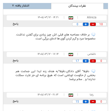
انتشار یافته:
۷
نظرات بینندگان
۱۴:۲۱ - ۱۴۰۵/۰۳/۱۲
|
|
Alireza
پاسخ
0
10
بر خلاف مصاحبه های قبلی اش چیز زیادی برای گفتن نداشت.
مخصوصا سرد و گرم کردن گوی ها ادعای بزرگی است.
ناشناس
|
|
۱۷:۱۴ - ۱۴۰۵/۰۳/۱۲
پاسخ
17
0
دقیقا" آقای دادکان.دقیقا"به هدف زده اید! این جماعت هم
بخشی از حکومت اوباشی است که هیچ برنامه ای جز غارت مملکت
ندارند! و... سلام برشما.
رضا
|
|
۲۱:۱۳ - ۱۴۰۵/۰۳/۱۲
پاسخ
15
0