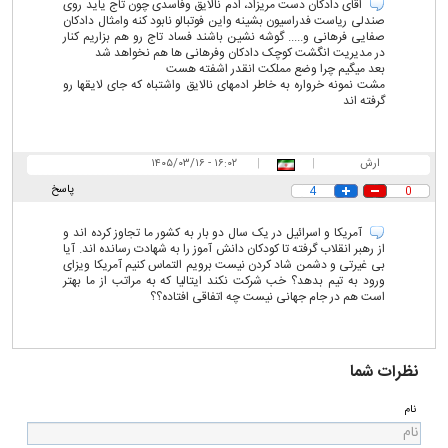
اقای دادکان دست مریزاد، ادم نالایق وفاسدی چون تاج یاید روی
صندلی ریاست فدراسیون بشینه واین فوتبالو نابود کنه وامثال دادکان
صفایی فرهانی و..... گوشه نشین باشند فساد تاج رو هم بزاریم کنار
در مدیریت انگشت کوچک دادکان وفرهانی ها هم نخواهد شد
بعد میگیم چرا وضع مملکت انقدر اشفته هست
مشت نمونه خرواره به خاطر ادمهای نالایق واشتباه که جای لایقها رو
گرفته اند
ارش
|
|
۱۶:۰۲ - ۱۴۰۵/۰۳/۱۶
پاسخ
4
0
آمریکا و اسرائیل در یک سال دو بار به کشور ما تجاوز کرده اند و
از رهبر انقلاب گرفته تا کودکان دانش آموز را به شهادت رسانده اند. آیا
بی غیرتی و دشمن شاد کردن نیست برویم التماس کنیم آمریکا ویزای
ورود به تیم بدهد؟ خب شرکت نکند ایتالیا که به مراتب از ما بهتر
است هم در جام جهانی نیست چه اتفاقی افتاده؟؟
نظرات شما
نام