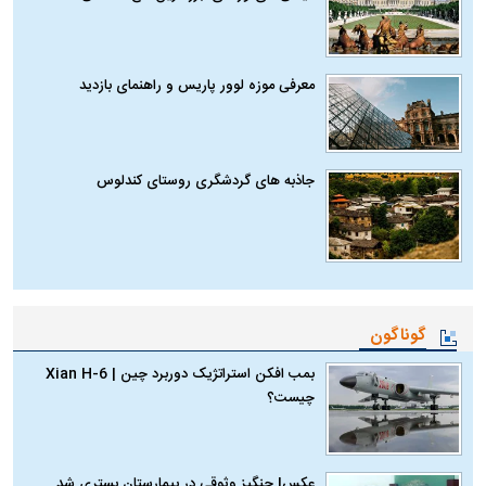
معرفی موزه لوور پاریس و راهنمای بازدید
جاذبه های گردشگری روستای کندلوس
گوناگون
بمب افکن استراتژیک دوربرد چین | Xian H-6
چیست؟
عکس| چنگیز وثوقی در بیمارستان بستری شد