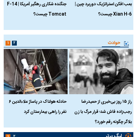
بمب افکن استراتژیک دوربرد چین |
جنگنده شکاری رهگیر آمریکا | F-14
Xian H-6 چیست؟
Tomcat چیست؟
و
ا
حوادث
۱
۲
راز ۱۵ روز بی‌خبری از حمیدرضا
حادثه هولناک در پاساژ علاءالدین ۶
ر
رجب‌زاده فاش شد؛ قرار مرگ با زن
نفر را راهی بیمارستان کرد
م
بلاگر چگونه رقم خورد؟
لیگ برتر
۱
۲