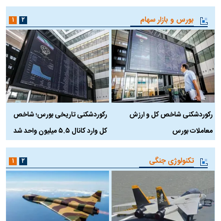
بورس و بازار سهام
۱
۲
رکوردشکنی شاخص کل و ارزش
رکوردشکنی تاریخی بورس؛ شاخص
ه
معاملات بورس
کل وارد کانال ۵.۵ میلیون واحد شد
ک
تکنولوژی جنگی
۱
۲