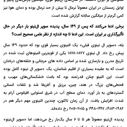
اوایل زمستان در ایران معمولاً نرمال تا بیش از حد نرمال بوده و دمای هوا نیز
کمی گرم‌تر از میانگین سالانه گزارش شده است.
برخی ادعا می‌کنند که پس از ۱۴۹ سال، پدیده سوپر ال‌نینو بار دیگر در حال
تأثیرگذاری بر ایران است. این ادعا تا چه اندازه از نظر علمی صحیح است؟
بله، «سوپر ال نینوی قبلی» یک النینوی بسیار قوی بود که حدود ۱۴۹ سال
پیش رخ داد. ال نینوی ۱۸۷۷-۱۸۷۸ یکی از قویترین النینوهای ثبت شده در
تاریخ مدرن و بازسازی شده بر اساس داده های مرجانی و حلقه‌های درختان
است که به عقیده بسیاری از اقلیم شناسان، یک «سوپر ال نینو» کامل بوده
است. این النینو چنان قدرتمند بود که باعث خشکسالی‌های مهیب و
قحطی‌های بزرگ در هند، چین، برزیل و آفریقا شد و تلفات انسانی
گستردهای به بار آورد. دمای سطح آب در شرق استوایی اقیانوس آرام به
شدت افزایش یافت. از آن زمان تاکنون، چندین النینوی مهم دیگر هم در
۱۹۸۲-۱۹۸۳، ۱۹۹۷-۱۹۹۸ و ۲۰۱۵-۲۰۱۶ رخ داده‌اند.
پدیده ال‌نینو معمولاً هر ۵ تا ۶ سال یک‌بار رخ می‌دهد، اما «سوپر ال‌نینو»