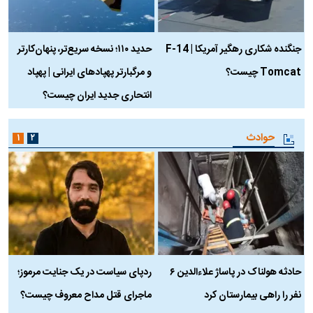
جنگنده شکاری رهگیر آمریکا | F-14
حدید ۱۱۰؛ نسخه سریع‌تر، پنهان‌کارتر
Tomcat چیست؟
و مرگبارتر پهپادهای ایرانی | پهپاد
چ
انتحاری جدید ایران چیست؟
حوادث
۱
۲
حادثه هولناک در پاساژ علاءالدین ۶
ردپای سیاست در یک جنایت مرموز؛
ج
نفر را راهی بیمارستان کرد
ماجرای قتل مداح معروف چیست؟
ب