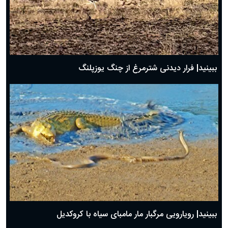
ببینید| فرار دیدنی شترمرغ از چنگ یوزپلنگ
ببینید| رویارویی مرگبار مار مامبای سیاه با کروکدیل