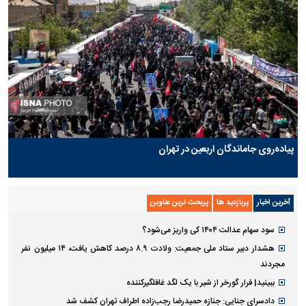
پیاده‌روی جاماندگان اربعین در تهران
آخرین اخبار
پربازدید ها
پربحث ترین عناوین
سود سهام عدالت ۱۴۰۴ کی واریز می‌شود؟
هشدار دبیر ستاد ملی جمعیت: ولادت ۸.۹ درصد کاهش یافت، ۱۴ میلیون نفر
مجردند
ببینید| فرار گورخر از شیر با یک لگد غافلگیرکننده
دادسرای جنایی: جنازه حمیدرضا رجب‌زاده اطراف تهران کشف شد