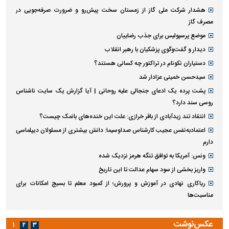
هشدار شرکت ملی گاز از زمستان سخت پیش‌رو و ضرورت صرفه‌جویی در
مصرف گاز
موضع پرسپولیس برای جذب رضاییان
دیدار و گفت‌وگوی پزشکیان با رهبر انقلاب
دستیاران نکونام در تراکتور چه کسانی هستند؟
سیدحسن خمینی عزادار شد
پشت پرده یک ادعای جنجالی علیه روحانی | آیا گزارش یک سایت ناشناس
روسی سند دارد؟
انتقاد تند زیدآبادی از باقر خرازی: علت این خنده‌های بانمک چیست؟
اعتمادبه‌نفس عجیب کارشناس صداوسیما: دانش بیشتری از مسئولان دیپلماسی
دارم
ونس: آمریکا به توافق تنگه هرمز نزدیک شده
واریز بخشی از سود سهام عدالت تا این تاریخ
ریاکاری نهادی در آموزش و پرورش؛ از کمبود معلم تا بسیج امکانات برای
مناسبت‌ها
عکس‌نوشت
۱
۲
۳