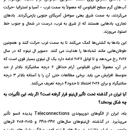
آب‌های گرم سطح اقیانوس که معمولاً به سمت غرب - آسیا و استرالیا -حرکت
می‌کردند، به سمت شرق یعنی سواحل آمریکای جنوبی بازمی‌گردند. بادهای
تجاری، بادهایی هستند که از شرق به غرب، درست در شمال و جنوب خط
استوا، می‌وزند.
این بادها به کشتی‌ها کمک می‌کنند تا به سمت غرب حرکت کنند و همچنین
طوفان‌هایی مانند تندبادها را هدایت می کنند. «سوپر ال نینو» که در سال
۲۰۲۶ رخ می‌دهد و تا اوایل ۲۰۲۷ ادامه دارد یک ال نینوی بسیار قوی است که
در آن، معمولاً دمای اقیانوس آرام حداقل ۲ درجه سانتیگراد بالاتر از حد
متوسط افزایش می یابد. برخی مطالعات حتی آن را با آستانه بالاتر ۳ درجه
سانتیگراد و برای ۲۰۲۶ احتمالا تا حدود۴ درجه تعریف می‌کنند.
آیا ایران در گذشته تحت تأثیر ال‌نینو قرار گرفته است؟ اگر بله، این تأثیرات به
چه شکل بوده‌اند؟
بله، ایران از الگوهای دورپیوندی Teleconnections پدیده انسو تأثیر
می‌پذیرد. در گذشته، ال‌نینوهای سال‌های ۱۹۹۷-۱۹۹۸ و ۲۰۱۵-۲۰۱۶ اثرهای
ملموسی بر ایران داشتند. در سال‌های ال‌نینو قوی، میانگین بارش‌های پاییز و