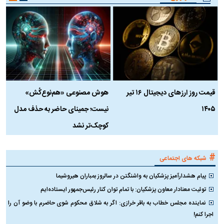
قیمت روز ارز‌های دیجیتال ۱۶ تیر
هوش مصنوعی «هم‌نوع‌کُش»
چ
۱۴۰۵
نیست؛ جمینای حاضر به حذف مدل
ک
کوچک‌تر نشد
#
شبکه های اجتماعی
پیام هشدارآمیز پزشکیان به واشنگتن در سالروز بمباران هیروشیما
توئیت معنادار معاون پزشکیان: با تمام توان کنار رئیس‌جمهور ایستاده‌ایم
نماینده مجلس خطاب به باقر خرازی: اگر به شلاق محکوم شوی حاضرم با وضو آن را
اجرا کنم!