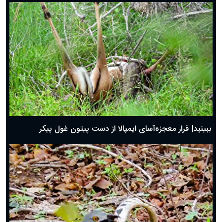
ببینید| فرار معجزه‌آسای ایمپالا از دست پیتون غول پیکر