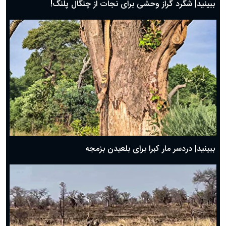
ببینید| شگرد گراز وحشی برای نجات از چنگال پلنگ!
ببینید| دردسر مار کبرا برای بلعیدن بزمجه