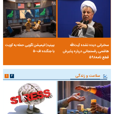
سخنرانی دیده نشده آیت‌الله
ببینید| انیمیشن لگویی حمله به کویت
هاشمی رفسنجانی درباره پذیرش
با جنگنده اف-۵
قطع نامه۵۹۸
سلامت و زندگی
۱
۲