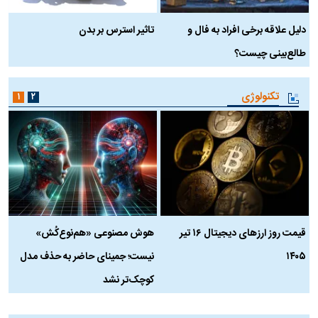
دلیل علاقه برخی افراد به فال و
تاثیر استرس بر بدن
ع
طالع‌بینی چیست؟
آ
تکنولوژی
۱
۲
قیمت روز ارز‌های دیجیتال ۱۶ تیر
هوش مصنوعی «هم‌نوع‌کُش»
چ
۱۴۰۵
نیست؛ جمینای حاضر به حذف مدل
ک
کوچک‌تر نشد