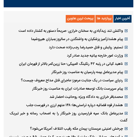
آخرین اخبار
پربازدید ها
پربحث ترین عناوین
واکنش تند زیدآبادی به سخنان خرازی: صریحاً دستور به کشتار داده است
پیام هشدارآمیز پزشکیان به واشنگتن در سالروز بمباران هیروشیما
تسنیم: ربایش و قتل حمیدرضا رجب‌زاده صحت دارد
وزارت امور خارجه بیانیه جدید صادر کرد
ناهید کیانی در رتبه ۴۲ رنکینگ المپیکی؛ حنا زرین‌کمر بالاتر از قهرمان ایران
پیام مدیرعامل بیمه پارسیان به مناسبت روز خبرنگار
ردپای سیاست در یک جنایت مرموز؛ ماجرای قتل مداح معروف چیست؟
پیام سرپرست بانک توسعه صادرات ایران به مناسبت روز خبرنگار
محمدباقر خرازی به دادگاه ویژه روحانیت احضار شد
هشدار قوه قضائیه درباره تراستی‌ها؛ ۱۴۸ متهم ارزی در فهرست جلب
مدیرعامل بانک سپه فرارسیدن روز خبرنگار را به اصحاب رسانه و خبر تبریک
گفت
چرخش امنیتی عربستان؛ پیمان مکه رقیب ائتلاف آمریکا می‌شود؟
درآمد‌های عملیاتی بانک ملت از ۱۶۰ همت عبور کرد/ جهش ۹۵ درصدی نسبت