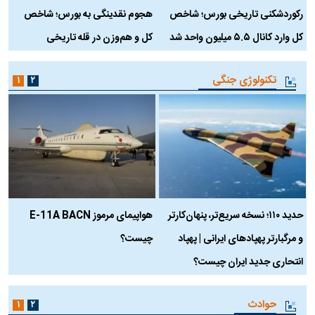
رکوردشکنی تاریخی بورس؛ شاخص
هجوم نقدینگی به بورس؛ شاخص
ب
کل وارد کانال ۵.۵ میلیون واحد شد
کل و هم‌وزن در قله تاریخی
تکنولوژی جنگی
۱
۲
حدید ۱۱۰؛ نسخه سریع‌تر، پنهان‌کارتر
هواپیمای مرموز E-11A BACN
ف
و مرگبارتر پهپادهای ایرانی | پهپاد
چیست؟
م
انتحاری جدید ایران چیست؟
حوادث
۱
۲