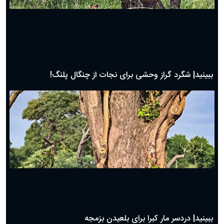
ببینید| شگرد گراز وحشی برای نجات از چنگال پلنگ!
ببینید| دردسر مار کبرا برای بلعیدن بزمجه