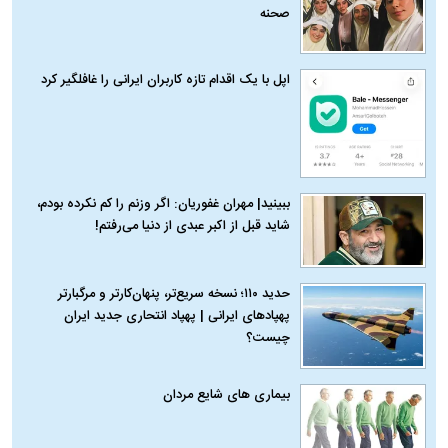
صحنه
اپل با یک اقدام تازه کاربران ایرانی را غافلگیر کرد
ببینید| مهران غفوریان: اگر وزنم را کم نکرده بودم،
شاید قبل از اکبر عبدی از دنیا می‌رفتم!
حدید ۱۱۰؛ نسخه سریع‌تر، پنهان‌کارتر و مرگبارتر
پهپادهای ایرانی | پهپاد انتحاری جدید ایران
چیست؟
بیماری‌ های شایع مردان