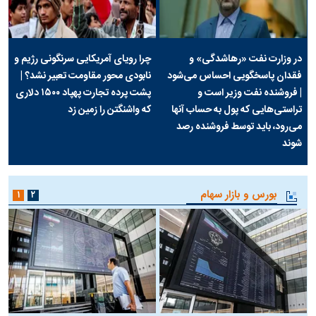
در وزارت نفت «رهاشدگی» و
چرا رویای آمریکایی سرنگونی رژیم و
فقدان پاسخگویی احساس می‌شود
نابودی محور مقاومت تعبیر نشد؟ |
| فروشنده نفت وزیر است و
پشت پرده تجارت پهپاد‌ ۱۵۰۰ دلاری
تراستی‌هایی که پول به حساب آنها
که واشنگتن را زمین زد
می‌رود، باید توسط فروشنده رصد
شوند
بورس و بازار سهام
۱
۲