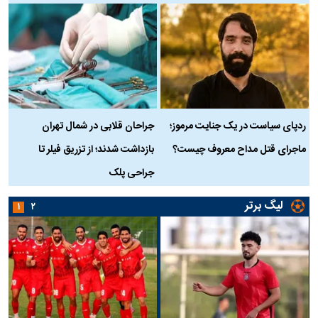
ردپای سیاست در یک جنایت مرموز؛
جراحان قلابی در شمال تهران
ماجرای قتل مداح معروف چیست؟
بازداشت شدند؛ از تزریق فیلر تا
س
جراحی پلک
د
لیگ برتر
۱
۲