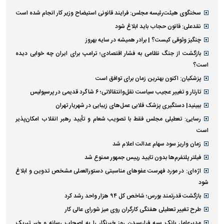
سخنگوی هیئت‌رئیسه مجلس: فرایند قانونی استیضاح وزیر کار انجام شده است
نقدعلی: قانون حجاب باید ابلاغ شود
چنگیز وثوقی کیست؟ | برادر همیشه در سایه بهروز
بازگشت از جنگ نظامی به فشار اقتصادی؛ ترامپ برای ایران چه خوابی دیده
است؟
پزشکیان: اکنون بهترین زمان برای توافق است
تارتار و تغییر عجیب سیاست نقل‌وانتقالاتی؛ ۶ شاگرد قدیمی در پرسپولیس
ببینید| دستگیری پزشک قلابی عمل‌های زیبایی در شهریار تهران
رسایی: تعطیلی مجلس فقط با تصویب شعام و تأیید رهبر انقلاب امکان‌پذیر
است
زمان واریز سود سهام عدالت اعلام شد
فیلتر پلتفرم‌ها بدون تایید رییس جمهور ممنوع شد
اژه‌ای: در مورد فهرست عفو‌های مناسبتی دستورالعملی مشخص تدوین و ابلاغ
شود
بازگشت قدرتمند بورس؛ شاخص کل ۹۴ هزار واحد رشد کرد
طرح تغییر تعطیلی هفتگی کارگران روی میز شورای عالی کار
مدیرعامل بانک سپه فرارسیدن روز خبرنگار را به اصحاب رسانه و خبر تبریک