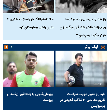
راز ۱۵ روز بی‌خبری از حمیدرضا
حادثه هولناک در پاساژ علاءالدین ۶
ر
رجب‌زاده فاش شد؛ قرار مرگ با زن
نفر را راهی بیمارستان کرد
م
بلاگر چگونه رقم خورد؟
لیگ برتر
۱
۲
تارتار و تغییر عجیب سیاست
پورعلی‌گنجی به پاختاکور ازبکستان
نقل‌وانتقالاتی؛ ۶ شاگرد قدیمی در
پیوست
پرسپولیس