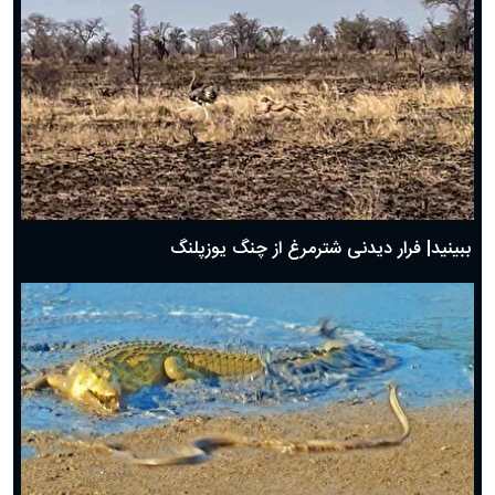
ببینید| فرار دیدنی شترمرغ از چنگ یوزپلنگ