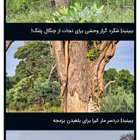
ببینید| شگرد گراز وحشی برای نجات از چنگال پلنگ!
ببینید| دردسر مار کبرا برای بلعیدن بزمجه