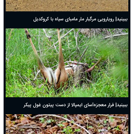
ببینید| رویارویی مرگبار مار مامبای سیاه با کروکدیل
ببینید| فرار معجزه‌آسای ایمپالا از دست پیتون غول پیکر