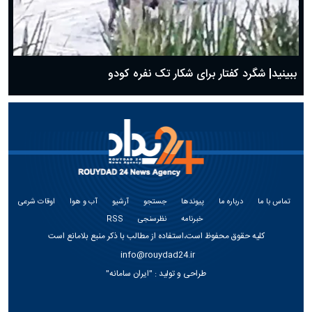
ببینید| شگرد کفتار برای شکار تک نفره کودو
تماس با ما
درباره ما
پیوندها
جستجو
آرشیو
آب و هوا
اوقات شرعی
خبرنامه
نظرسنجی
RSS
کلیه حقوق محفوظ است،استفاده از مطالب با ذکر منبع بلامانع است
info@rouydad24.ir
طراحی و تولید :
"ایران سامانه"