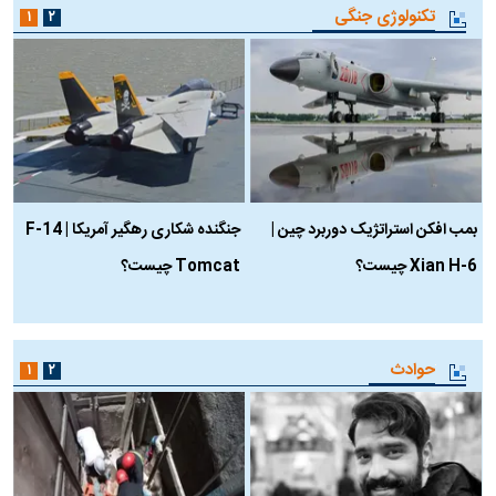
تکنولوژی جنگی
۱
۲
بمب افکن استراتژیک دوربرد چین |
جنگنده شکاری رهگیر آمریکا | F-14
Xian H-6 چیست؟
Tomcat چیست؟
و
ا
حوادث
۱
۲