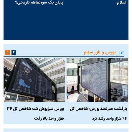
اسلام
پایان یک سوءتفاهم تاریخی؟
بورس و بازار سهام
۱
۲
بازگشت قدرتمند بورس؛ شاخص کل
بورس سبزپوش شد؛ شاخص کل ۳۴
ر
۹۴ هزار واحد رشد کرد
هزار واحد بالا رفت
م