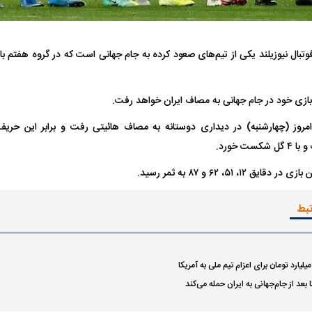
 ناشناس که
مرگ دلخراش دختر ۱۸ ساله بر اثر برق
گرفتگی
کشته شدند
وتبال نیوزیلند یکی از تیم‌های صعود کرده به جام جهانی است که در گروه هفتم با
بازی خود در جام جهانی به مصاف ایران خواهد رفت.
امروز (چهارشنبه) در دیداری دوستانه به مصاف هائیتی رفت و برابر این حری
ست خورد.
۱۲، ۵۱، ۶۲ و ۸۷ به ثمر رسید.
لال منتفی شد؛
ابهام بزرگ درباره قرارداد یاسر آسانی؛
پرسپولیس در انتظ
تبط
انتخاب تیم جدید
اولین چالش حقوقی استقلال
پیش از شروع لیگ
ا بعد از جام‌جهانی به ایران حمله می‌کند