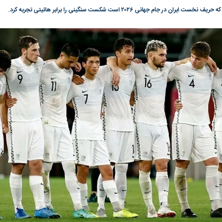
ان در جام جهانی ۲۰۲۶ است شکست سنگینی را برابر هائیتی تجربه کرد.
گونی رژیم و
مطالعه رفتار هیستریک صدا و سیما علیه
در وزارت نفت «ر
بیر نشد؟ | پشت
کمپین نه به اعدام
پاسخگویی احساس 
ه تجارت پهپاد‌ ۱۵۰۰ دلاری که
نفت وزیر است و ت
حساب آنها می‌رود
رصد شوند
به بورس
پرواز ۱۰۰ هزار واحدی شاخص کل بورس
بورس تهران رکور