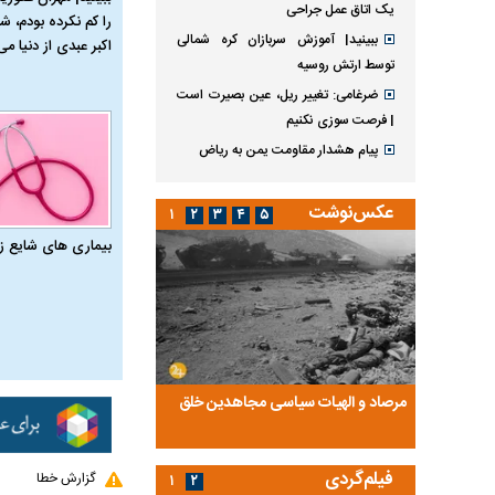
یک اتاق عمل جراحی
را کم نکرده بودم، شا
ببینید| آموزش سربازان کره شمالی
اکبر عبدی از دنیا می‌
توسط ارتش روسیه
ضرغامی: تغییر ریل، عین بصیرت است
| فرصت سوزی نکنیم
پیام هشدار مقاومت یمن به ریاض
عکس‌نوشت
۱
۲
۳
۴
۵
بیماری‌ های شایع ز
ضا تختی و
مرصاد و الهیات سیاسی مجاهدین خلق
آخرین پرده از حیات سی
روایتی از آخرین مصاحبه‌
فیلم‌گردی
گزارش خطا
۱
۲