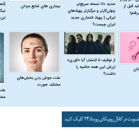
حدید ۱۱۰؛ نسخه سریع‌تر،
(تص
بیماری‌ های شایع مردان
ید قبل از
پنهان‌کارتر و مرگبارتر پهپادهای
نیک
رفتم!
ایرانی | پهپاد انتحاری جدید
تن‌
ایران چیست؟
از توقیف تا انتشار؛ آیا «کوری»
ارزش این همه حاشیه را
نان
داشت؟
علت جوش زدن بخش‌های
مختلف صورت
علت
مخت
اسی یک سلسله |
ریشه‌های عزاداری ماه محرم در فرهنگ
عزاداری ماه محرم 
ی شاه در ایران
و تاریخ ایران
انجام می‌شد؟