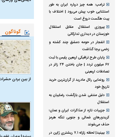
ترامپ: همه چیز درباره ایران به طور
استثنایی خوب پیش می‌رود | اختلاف با
پیت هگست دروغ است
پیروزی استقلال مقابل استقلال
گوناگون
خوزستان در دیداری تدارکاتی
انفجار در حومه دمشق چند کشته و
زخمی برجا گذاشت
پایان طرح ترافیکی اربعین پلیس با ثبت
۶۷ میلیون تردد | جان باختن ۲۴ زائر در
تصادفات اربعینی
از بین بردن حشرات
رونمایی رئال مادرید از گران‌ترین خرید
تاریخ خود
دلیل منتفی شدن بازگشت رضاییان به
استقلال
جزییات تازه از مذاکرات ایران و عمان؛
کریدورهای شمالی و جنوبی تنگه هرمز
حذف می‌شوند
ببینید| لحظه زلزله ۷.۱ ریشتری ژاپن در
ببینید| مهران غفوریا