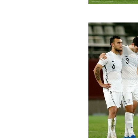
ه سریع‌تر، پنهان‌کارتر و
هواپیمای مرموز E-11A BACN چیست؟
یرانی | پهپاد انتحاری
؟