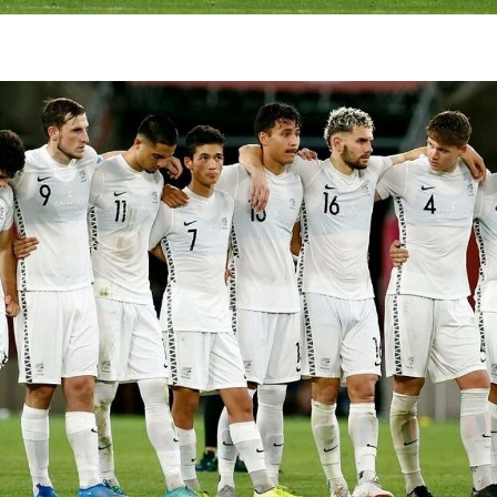
فضاپیمای «استارشیپ» ایلان ماسک
حدید ۱۱۰؛ نسخ
چیست؟
مرگبارتر پهپادهای ا
جدید ایران چیست