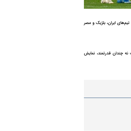
واژگونی مرگبار سمند در اصفهان | ۴ نفر
عکس| ماجرای کشف جسد ناشناس که
توسط حیوانات خورده شد
 تیم‌های ایران، بلژیک و مصر
ف نه چندان قدرتمند، نمایش
ار سه خرید کلیدی
پیشنهاد ۱۳۲میلیاردی رامین رضاییان به
بازگشت اندو
استقلال
هافبک گابنی