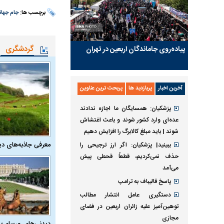
برچسب ها:
جام جهان
گردشگری
پیاده‌روی جاماندگان اربعین در تهران
آخرین اخبار
پربازدید ها
پربحث ترین عناوین
پزشکیان: همسایگان ما اجازه ندادند
عده‌ای وارد کشور شوند و باعث اغتشاش
شوند | باید مبلغ کالابرگ را افزایش دهیم
معرفی جاذبه‌های دی
ببینید| پزشکیان: اگر ارز ترجیحی را
حذف نمی‌کردیم، قطعاً قحطی پیش
می‌آمد
پاسخ قالیباف به ترامپ
دستگیری عامل انتشار مطالب
توهین‌آمیز علیه زائران اربعین در فضای
مجازی
دیدنی‌های ورسای؛ 