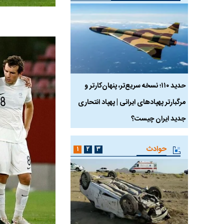
 ماسک
حدید ۱۱۰؛ نسخه سریع‌تر، پنهان‌کارتر و
هواپیمای مرموز E-11A BACN چیست؟
مرگبارتر پهپادهای ایرانی | پهپاد انتحاری
جدید ایران چیست؟
حوادث
۱
۲
۳