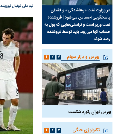
تیم ملی فوتبال نیوزیلند که حریف نخست ایر
سیما علیه
در وزارت نفت «رهاشدگی» و فقدان
چرا رویای آمریکایی سرن
پاسخگویی احساس می‌شود | فروشنده
نابودی محور مقاومت تع
نفت وزیر است و تراستی‌هایی که پول به
پرد
حساب آنها می‌رود، باید توسط فروشنده
واشنگتن را زمین زد
رصد شوند
بورس و بازار سهام
۱
۲
۳
بورس تهران رکورد شکست
سیگنال مثبت دیپلماسی 
تکنولوژی جنگی
۱
۲
۳