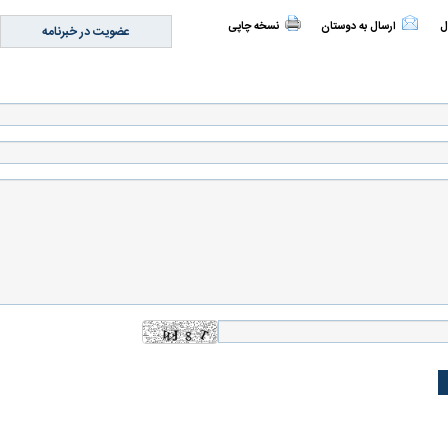
ل
ارسال به دوستان
نسخه چاپی
عضویت در خبرنامه
 حجازی درباره
ببینید| انیمیشن لگویی حمله به کویت با
ببینید| نظر متفاو
جنگنده اف-۵
گوگوش خبرساز ش
علت تنگی نفس و راه های درمان آن
دلیل علاقه برخی اف