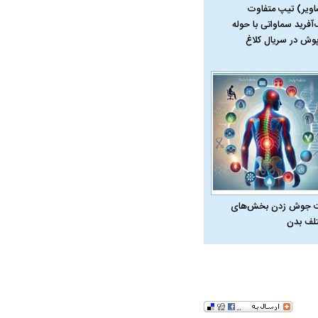
اویر) تیپ متفاوت
‌آفرید سماواتی با حوله
پوش در سریال کلاغ
 جوش زدن بخش‌های
لف بدن
در دوران قاجار چگونه
مردی که سر خم نکرد؟ | غلامرضا تختی و
مرصاد و ال
حکومت پهلوی