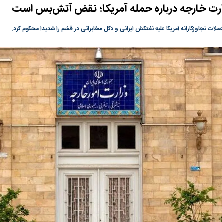
زارت خارجه درباره حمله آمریکا؛ نقض آتش‌بس است
ی جدید یا پایان
در وزارت نفت «رهاشدگی» و فقدان
پیمان مکه؛ دردسر ت
پاسخگویی احساس می‌شود | فروشنده
اسلام
لات تجاوزکارانه آمریکا علیه نفتکش ایرانی و دکل مخابراتی در قشم را شدیدا محکوم کرد.
نفت وزیر است و تراستی‌هایی که پول به
حساب آنها می‌رود، باید توسط فروشنده
رصد شوند
رس؛ شاخص کل
هجوم نقدینگی به بورس؛ شاخص کل و
رکوردشکنی شاخص 
هم‌وزن در قله تاریخی
بورس