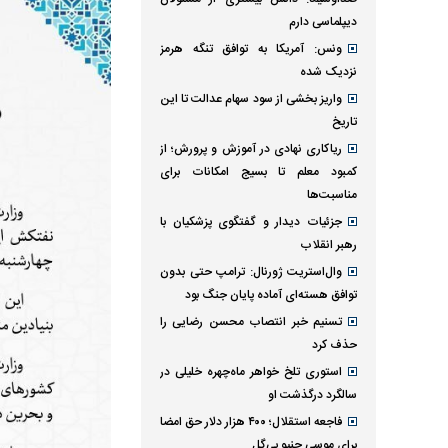
دیپلماسی دارم
ونس: آمریکا به توافق تنگه هرمز
نزدیک شده
واریز بخشی از سود سهام عدالت تا این
تاریخ
ریاکاری نهادی در آموزش و پرورش؛ از
کمبود معلم تا بسیج امکانات برای
مناسبت‌ها
جزئیات دیدار و گفتگوی پزشکیان با
رهبر انقلاب
وال‌استریت ژورنال: ترامپ حتی بدون
توافق هسته‌ای آماده پایان جنگ بود
تسنیم خبر انتصاب محسن رضایی را
حذف کرد
استوری تلخ خواهر ماه‌چهره خلیلی در
سالگرد درگذشت او
فاجعه استقلال؛ ۴۰۰ هزار دلار حق امضا
برای موسی جنپو بی‌گل