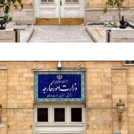
تر، پنهان‌کارتر و
هواپیمای مرموز E-11A BACN چیست؟
| پهپاد انتحاری
Tomcat چیست؟