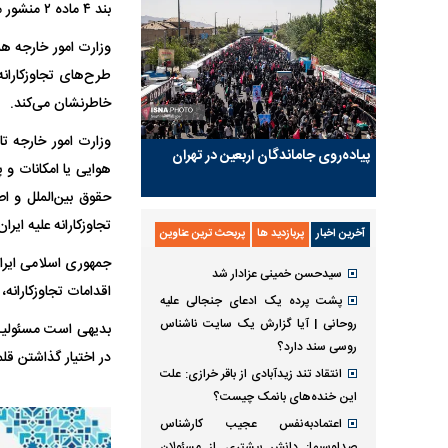
بند ۴ ماده ۲ منشور ملل متحد و حقوق بین‌الملل به شمار می‌آید.
وزارت امور خارجه هم
طرح‌های تجاوزکارانه
خاطرنشان می‌کند.
وزارت امور خارجه تا
پیاده‌روی جاماندگان اربعین در تهران
هوایی یا امکانات و 
تجاوزکارانه علیه ای
آخرین اخبار
پربازدید ها
پربحث ترین عناوین
جمهوری اسلامی ایران
سیدحسن خمینی عزادار شد
اقدامات تجاوزکارانه،
پشت پرده یک ادعای جنجالی علیه
روحانی | آیا گزارش یک سایت ناشناس
بدیهی است مسئولیت 
روسی سند دارد؟
در اختیار گذاشتن قلمر
انتقاد تند زیدآبادی از باقر خرازی: علت
این خنده‌های بانمک چیست؟
اعتمادبه‌نفس عجیب کارشناس
صداوسیما: دانش بیشتری از مسئولان