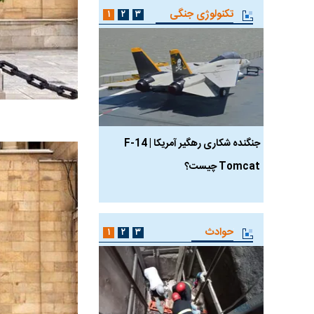
تکنولوژی جنگی
۱
۲
۳
جنگنده شکاری رهگیر آمریکا | F-14
حدید ۱۱۰؛ نسخه سریع‌
Tomcat چیست؟
مرگبارتر پهپادهای ایرانی 
جدید ایران چیست؟
حوادث
۱
۲
۳