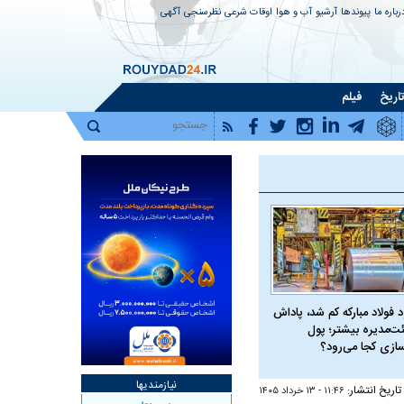
رباره ما
پیوندها
آرشیو
آب و هوا
اوقات شرعی
نظرسنجی
آگهی
اریخ
فیلم
 فولاد مبارکه کم شد، پاداش
ت‌مدیره بیشتر؛ پول
سازی کجا می‌رود؟
نیازمندیها
تاریخ انتشار:
۱۱:۴۶ - ۱۳ خرداد ۱۴۰۵