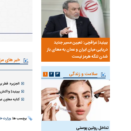
نی من،
ببینید| عراقچی: تعیین مسیر جدید
ببینید| پزشکیان: مهمتری
ردم است
دریایی میان ایران و عمان به معنای باز
معیشت و وضعیت اقتص
شدن تنگه هرمز نیست
خبر های مر
سلامت و زندگی
۱
۲
۳
الجزیره: قطر ب
ببینید| واکنش ب
کنایه معاون عر
برچسب ها:
وزارت خا
 طالع‌بینی
تداخل روتین پوستی
ویتامین‌های درخشان‌کنن