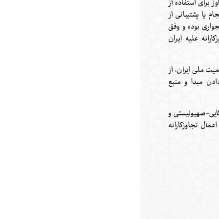
در دوران قاجار چگونه
مردی که سر خم نکرد؟ | غلامرضا تختی و
مرصاد و ال
حکومت پهلوی