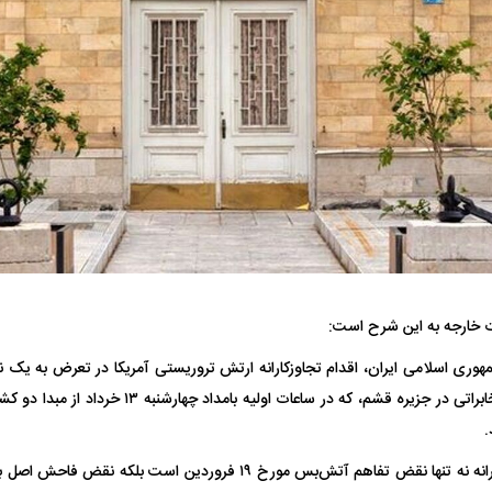
یت مرموز؛
جراحان قلابی در شمال تهران بازداشت
وف چیست؟
شدند؛ از تزریق فیلر تا جراحی پلک
راهی بیمارستان کر
رت خارجه به این شرح است:
ل با تماشاگر
رقم نجومی رضایتنامه مدافع موردنظر
دو خرید جدید پرس
هوری اسلامی ایران، اقدام تجاوزکارانه ارتش تروریستی آمریکا در تعرض به یک ن
پرسپولیس لو رفت
امضای قرارداد امر
حمله به یک دکل مخابراتی در جزیره قشم، که در ساعات 
.
این اقدامات تجاوزکارانه نه تنها نقض تفاهم آتش‌بس مورخ ۱۹ فروردین ا