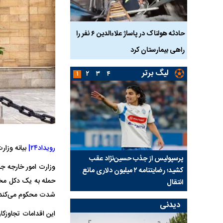
بازداشت
حادثه هولناک در پاساژ علاءالدین ۶ نفر را
ردپای سیاست در یک جنا
پلک
راهی بیمارستان کرد
ماجرای قتل مداح معر
لیگ برتر
۱
۲
۳
۴
رویداد۲۴|
بیانه وزا
ی شد؛
پرسپولیس از جذب حسین‌نژاد عقب
بازی‌های لیگ برتر فوتبا
وزارت امور خارجه جم
کشید؛ رضایتنامه ۲ میلیون دلاری مانع
برگزار می‌شود
انتقال
شدت محکوم می‌کند
دیدنی