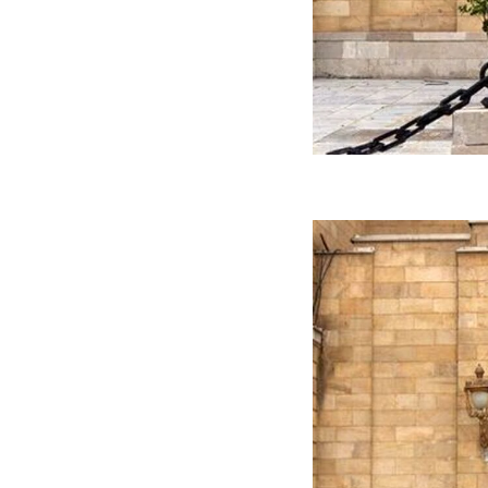
جنگنده شکاری رهگیر آمریکا | F-14
حدید ۱۱۰؛ نسخه سریع‌تر، پنهان‌کارتر و
مرگبارتر پهپادهای ایرانی | پهپاد انتحاری
جدید ایران چیست؟