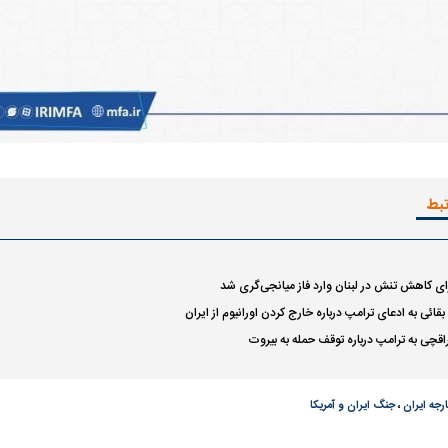
ن نگرانی من،
ببینید| عراقچی: تعیین مسیر جدید
ببینید| پزشکیان: م
ادی مردم است
دریایی میان ایران و عمان به معنای باز
معیشت و وضعیت 
شدن تنگه هرمز نیست
تبط
رای کاهش تنش در لبنان وارد فاز میانجی‌گری شد
قائی به ادعای ترامپ درباره خارج کردن اورانیوم از ایران
اقچی به ترامپ درباره توقف حمله به بیروت
رجه ایران
،
جنگ ایران و آمریکا
ده و شفاف‌کننده
دلیل علاقه برخی افراد به فال و طالع‌بینی
تداخل روتین پوست