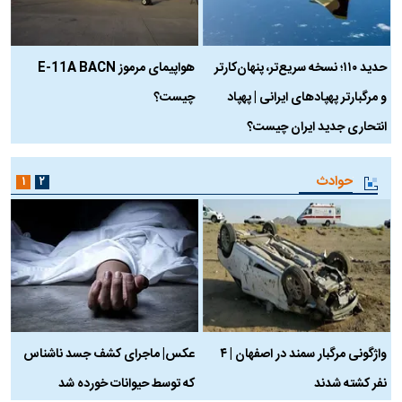
حدید ۱۱۰؛ نسخه سریع‌تر، پنهان‌کارتر
هواپیمای مرموز E-11A BACN
ف
و مرگبارتر پهپادهای ایرانی | پهپاد
چیست؟
م
انتحاری جدید ایران چیست؟
حوادث
۱
۲
واژگونی مرگبار سمند در اصفهان | ۴
عکس| ماجرای کشف جسد ناشناس
نفر کشته شدند
که توسط حیوانات خورده شد
گ