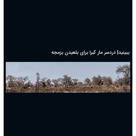
ببینید| دردسر مار کبرا برای بلعیدن بزمجه