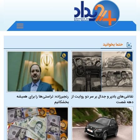
باز
و
بسته
حتما بخوانید
کردن
منو
نقاشی‌های بادپر و جدال بر سر دو روایت از
رنجبرزاده: تراستی‌ها را برای همیشه
دهه شصت
بخشکانیم