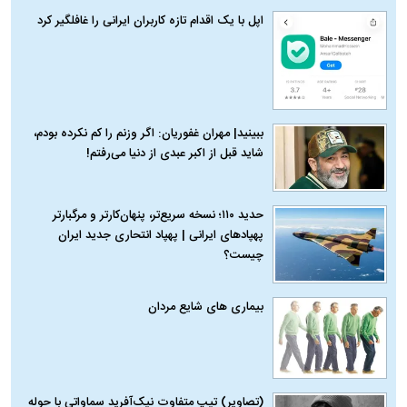
اپل با یک اقدام تازه کاربران ایرانی را غافلگیر کرد
ببینید| مهران غفوریان: اگر وزنم را کم نکرده بودم،
شاید قبل از اکبر عبدی از دنیا می‌رفتم!
حدید ۱۱۰؛ نسخه سریع‌تر، پنهان‌کارتر و مرگبارتر
پهپادهای ایرانی | پهپاد انتحاری جدید ایران
چیست؟
بیماری‌ های شایع مردان
(تصاویر) تیپ متفاوت نیک‌آفرید سماواتی با حوله