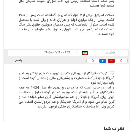
بشر سگ دست نشانده رئیس بی ادب شورای امنیت سازمان ملل
متحد کجا هستند.
حملات اسرائیل بیش از ۳ هزار کشته بر جا گذاشته است بیش از ۳۰۰۰
کشته، بیش از یک میلیون آواره و هزاران خانه ویران شده را متحمل
شده است. سئوال اینجاست که پس مدعیان دروغین حقوق بشر سگ
دست نشانده رئیس بی ادب شورای حقوق بشر سازمان ملل متحد
کجا هستند.
ناشناس
|
|
۰۸:۲۶ - ۱۴۰۵/۰۳/۱۴
پاسخ
0
0
کویت جنایتکار از نیروهای متجاوز تروریست های ارتش وحشی
آمریکا جنایتکار کمک، حمایت و پشتیبانی مالی و نظامی کرده است و
باید مجازات شود
و این در حالی است که ما در دی و بهمن ماه سال 1404 به همه
جنایتکاران جنگی هشدار داده بودیم که هر گونه تجاوز و حمله به
ایران برای آمریکا جنایتکار و هم مزدورانشان گران تمام خواهد شد و
گران تمام می شود و از آمریکا جنایتکار و هم مزدورانشان انتقام می
گیریم ولی اما متأسفانه جنایتکاران جنگی توجهی نکردند.
نظرات شما