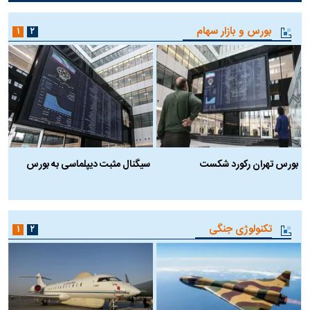
بورس و بازار سهام
۱
۲
بورس تهران رکورد شکست
سیگنال مثبت دیپلماسی به بورس
ب
تکنولوژی جنگی
۱
۲