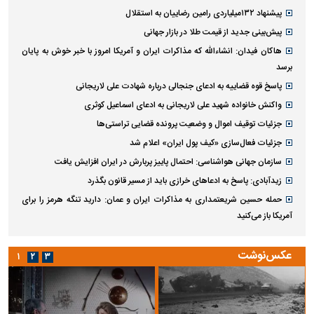
پیشنهاد ۱۳۲میلیاردی رامین رضاییان به استقلال
پیش‌بینی جدید از قیمت طلا در بازار جهانی
هاکان فیدان: انشاءالله که مذاکرات ایران و آمریکا امروز با خبر خوش به پایان
برسد
پاسخ قوه قضاییه به ادعای جنجالی درباره شهادت علی لاریجانی
واکنش خانواده شهید علی لاریجانی به ادعای اسماعیل کوثری
جزئیات توقیف اموال و وضعیت پرونده قضایی تراستی‌ها
جزئیات فعال‌سازی «کیف پول ایران» اعلام شد
سازمان جهانی هواشناسی: احتمال پاییز پربارش در ایران افزایش یافت
زیدآبادی: پاسخ به ادعا‌های خرازی باید از مسیر قانون بگذرد
حمله حسین شریعتمداری به مذاکرات ایران و عمان: دارید تنگه هرمز را برای
آمریکا باز می‌کنید
عکس‌نوشت
۱
۲
۳