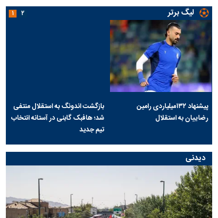
لیگ برتر
۱
۲
پیشنهاد ۱۳۲میلیاردی رامین
بازگشت اندونگ به استقلال منتفی
رضاییان به استقلال
شد؛ هافبک گابنی در آستانه انتخاب
تیم جدید
دیدنی