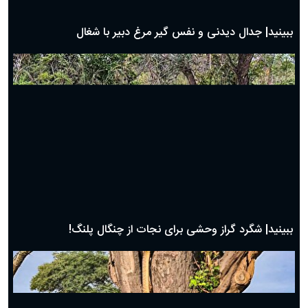
بهترین پیامک تبریک روز پدر ۱۴۰۴؛ جملات زیبا و صمیمانه
روز پدر ۱۴۰۴ چه روزی است؟
ببینید| جدال دیدنی و نفس گیر مرغ دبیر با شغال
ببینید| شگرد گراز وحشی برای نجات از چنگال پلنگ!