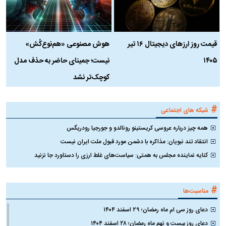
قیمت روز ارز‌های دیجیتال ۱۶ تیر
هوش مصنوعی «هم‌نوع‌کُش»
چ
۱۴۰۵
نیست؛ جمینای حاضر به حذف مدل
ک
کوچک‌تر نشد
#
شبکه های اجتماعی
همه چیز درباره عروسی کریستینو رونالدو و جورجیا رودریگس
انتقاد تند نبویان: مذاکره با دشمن مورد قبول ملت ایران نیست
کنایه نماینده مجلس به همتی: سیاست‌های غلط ارزی را دستاورد جا نزنید
#
مناسبت‌ها
دعای روز سی ام ماه رمضان؛ ۲۹ اسفند ۱۴۰۴
دعای روز بیست و نهم ماه رمضان؛ ۲۸ اسفند ۱۴۰۴