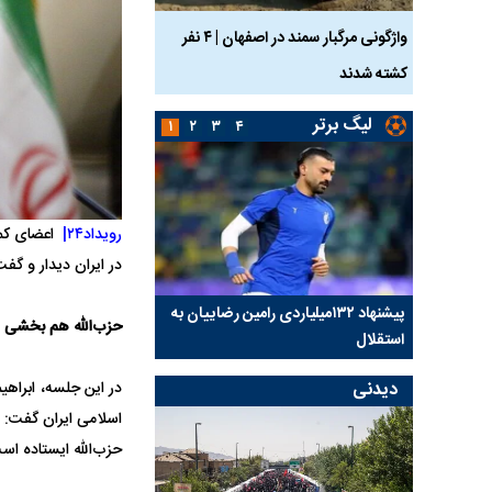
ساله بر اثر برق
واژگونی مرگبار سمند در اصفهان | ۴ نفر
عکس| ماجرای کشف جسد
کشته شدند
توسط حیوانات خورده شد
لیگ برتر
۱
۲
۳
۴
رویداد۲۴|
اعضای کمی
در ایران دیدار و گفت
کلیدی
پیشنهاد ۱۳۲میلیاردی رامین رضاییان به
بازگشت اندونگ به استق
حزب‌الله هم بخشی ا
استقلال
هافبک گابنی در آستانه 
در این جلسه، ابراه
دیدنی
اسلامی ایران گفت: ح
حزب‌الله ایستاده اس