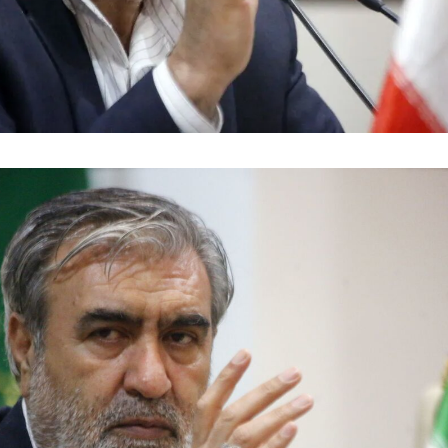
فضاپیمای «استارشیپ» ایلان ماسک
حدید ۱۱۰؛ نسخ
چیست؟
مرگبارتر پهپادهای ا
جدید ایران چیست