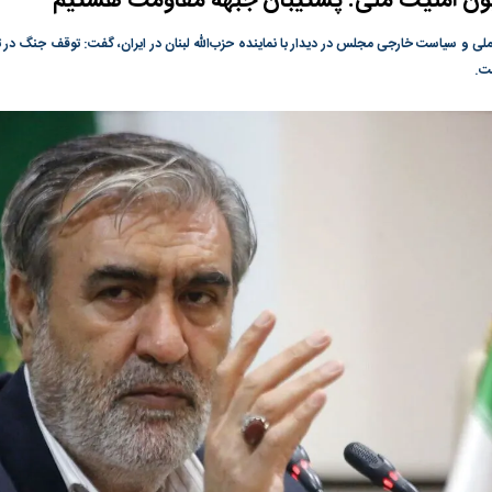
ن امنیت ملی: پشتیبان جبهه مقاومت هستیم
گونی رژیم و
مطالعه رفتار هیستریک صدا و سیما علیه
در وزارت نفت «ر
 و سیاست خارجی مجلس در دیدار با نماینده حزب‌الله لبنان در ایران، گفت: توقف جنگ در تما
بیر نشد؟ | پشت
کمپین نه به اعدام
پاسخگویی احساس 
ست.
ه تجارت پهپاد‌ ۱۵۰۰ دلاری که
نفت وزیر است و ت
حساب آنها می‌رود
رصد شوند
به بورس
پرواز ۱۰۰ هزار واحدی شاخص کل بورس
بورس تهران رکور