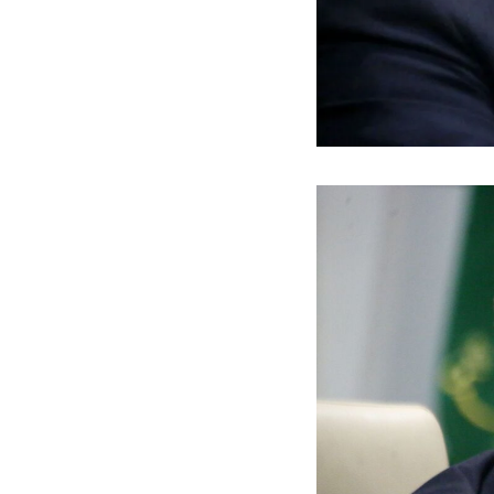
ه سریع‌تر، پنهان‌کارتر و
هواپیمای مرموز E-11A BACN چیست؟
یرانی | پهپاد انتحاری
؟