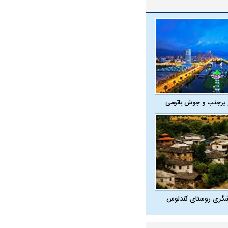
 پرجنب و جوش باتومی
در دوران قاجار چگونه
مردی که سر خم نکرد؟ | غلامرضا تختی و
مرصاد و ال
حکومت پهلوی
شگری روستای کندلوس