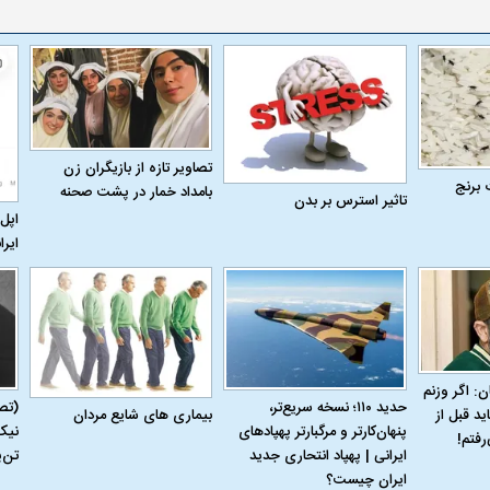
 حجازی درباره
ببینید| انیمیشن لگویی حمله به کویت با
ببینید| نظر متفاو
جنگنده اف-۵
گوگوش خبرساز ش
تصاویر تازه از بازیگران زن
 برنج
بامداد خمار در پشت صحنه
تاثیر استرس بر بدن
اپل 
ایرا
علت تنگی نفس و راه های درمان آن
دلیل علاقه برخی اف
ن: اگر وزنم
حدید ۱۱۰؛ نسخه سریع‌تر،
(تص
بیماری‌ های شایع مردان
ید قبل از
چیست؟
پنهان‌کارتر و مرگبارتر پهپادهای
نیک
رفتم!
ایرانی | پهپاد انتحاری جدید
تن‌
ایران چیست؟