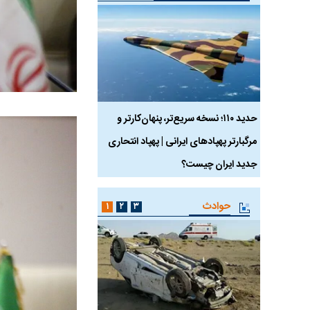
 ماسک
حدید ۱۱۰؛ نسخه سریع‌تر، پنهان‌کارتر و
هواپیمای مرموز E-11A BACN چیست؟
مرگبارتر پهپادهای ایرانی | پهپاد انتحاری
جدید ایران چیست؟
حوادث
۱
۲
۳