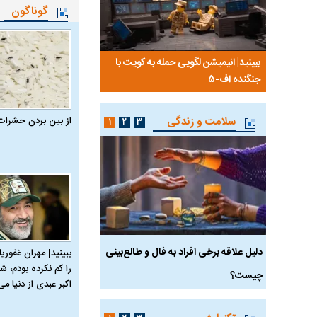
گوناگون
 درباره
ببینید| انیمیشن لگویی حمله به کویت با
ببینید| نظر متفاوت سینا
جنگنده اف-۵
گوگوش خبرساز شد
از بین بردن حشرات
سلامت و زندگی
۱
۲
۳
ان آن
دلیل علاقه برخی افراد به فال و طالع‌بینی
تاثیر استرس بر بدن
ببینید| مهران غفوریا
را کم نکرده بودم، شا
چیست؟
اکبر عبدی از دنیا می‌