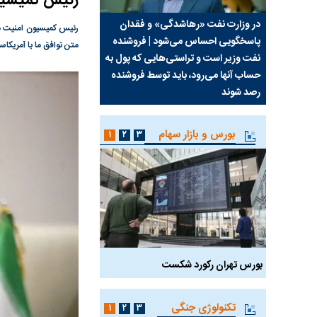
رئیس کمیسیو
سیما علیه
در وزارت نفت «رهاشدگی» و فقدان
چرا رویای آمریکایی سرن
رئیس کمیسیون امنیت ملی
پاسخگویی احساس می‌شود | فروشنده
نابودی محور مقاومت تع
متن توافق ما با آمریکا
نفت وزیر است و تراستی‌هایی که پول به
پرد
حساب آنها می‌رود، باید توسط فروشنده
واشنگتن را زمین زد
رصد شوند
بورس و بازار سهام
۱
۲
۳
بورس تهران رکورد شکست
سیگنال مثبت دیپلماسی 
تکنولوژی جنگی
۱
۲
۳