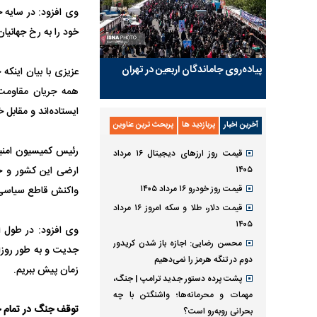
وی افزود: در سایه
خود را به رخ جهانیا
پیاده‌روی جاماندگان اربعین در تهران
عزیزی با بیان اینکه
همه جریان مقاومت 
ایستاده‌اند و مقابل 
آخرین اخبار
پربازدید ها
پربحث ترین عناوین
رئیس کمیسیون امنی
قیمت روز ارز‌های دیجیتال ۱۶ مرداد
ارضی این کشور و حق
۱۴۰۵
قیمت روز خودرو ۱۶ مرداد ۱۴۰۵
واکنش قاطع سیاسی و
قیمت دلار، طلا و سکه امروز ۱۶ مرداد
۱۴۰۵
وی افزود: در طول 
محسن رضایی: اجازه باز شدن کریدور
جدیت و به طور روزان
دوم در تنگه هرمز را نمی‌دهیم
زمان پیش ببریم.
پشت پرده دستور جدید ترامپ | جنگ،
مهمات و محرمانه‌ها؛ واشنگتن با چه
توقف جنگ در تمام جب
بحرانی روبه‌رو است؟