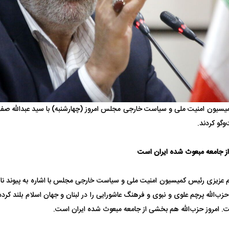
 ناشناس که
مرگ دلخراش دختر ۱۸ ساله بر اثر برق
گرفتگی
کشته شدند
سیون امنیت ملی و سیاست خارجی مجلس امروز (چهارشنبه) با سید عبدالله صفی‌ال
‌وگو کردند.
لال منتفی شد؛
ابهام بزرگ درباره قرارداد یاسر آسانی؛
پرسپولیس در انتظ
ز جامعه مبعوث شده ایران است
انتخاب تیم جدید
اولین چالش حقوقی استقلال
پیش از شروع لیگ
یم عزیزی رئیس کمیسیون امنیت ملی و سیاست خارجی مجلس با اشاره به پیوند 
زب‌الله پرچم علوی و نبوی و فرهنگ عاشورایی را در لبنان و جهان اسلام بلند کرده
ت. امروز حزب‌الله هم بخشی از جامعه مبعوث شده ایران است.