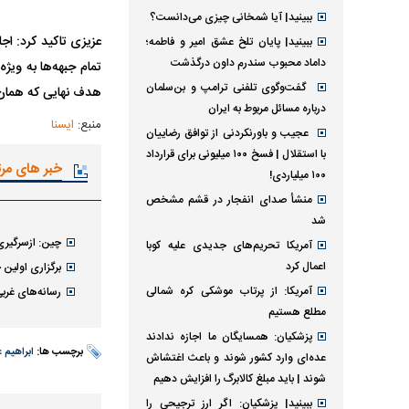
ببینید| آیا شمخانی چیزی می‌دانست؟
عزیزی تاکید کرد: اج
ببینید| پایان تلخ عشق امیر و فاطمه؛
داماد محبوب سندرم داون درگذشت
تمام جبهه‌ها به ویژ
گفت‌وگوی تلفنی ترامپ و بن‌سلمان
هدف نهایی که همان 
درباره مسائل مربوط به ایران
منبع:
ایسنا
عجیب و باورنکردنی از توافق رضاییان
با استقلال | فسخ ۱۰۰ میلیونی برای قرارداد
خبر های مر
۱۰۰ میلیاردی!
منشأ صدای انفجار در قشم مشخص
شد
چین: ازسرگیر
آمریکا تحریم‌های جدیدی علیه کوبا
اعمال کرد
برگزاری اولین 
آمریکا: از پرتاب موشکی کره شمالی
رسانه‌های غرب
مطلع هستیم
پزشکیان: همسایگان ما اجازه ندادند
برچسب ها:
ابراهیم 
عده‌ای وارد کشور شوند و باعث اغتشاش
شوند | باید مبلغ کالابرگ را افزایش دهیم
ببینید| پزشکیان: اگر ارز ترجیحی را