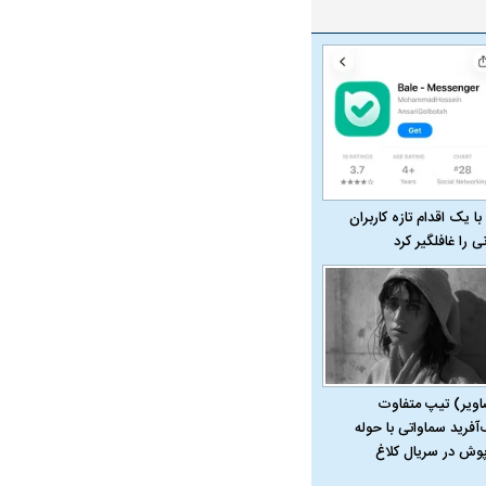
ت سینا حجازی درباره
د
با یک اقدام تازه کاربران
نی را غافلگیر کرد
راد به فال و طالع‌بینی
تاثیر استرس بر بدن
اویر) تیپ متفاوت
‌آفرید سماواتی با حوله
پوش در سریال کلاغ