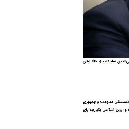
واژگونی مرگبار سمند در اصفهان | ۴ نفر
عکس| ماجرای کشف جسد ناشناس که
توسط حیوانات خورده شد
دین نماینده حزب‌الله لبنان
ار سه خرید کلیدی
پیشنهاد ۱۳۲میلیاردی رامین رضاییان به
بازگشت اندو
استقلال
هافبک گابنی
ناگسستنی مقاومت و جمهوری
 و ایران اسلامی یکپارچه پای