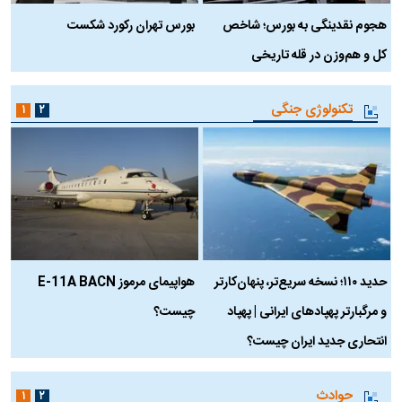
هجوم نقدینگی به بورس؛ شاخص
بورس تهران رکورد شکست
س
کل و هم‌وزن در قله تاریخی
تکنولوژی جنگی
۱
۲
حدید ۱۱۰؛ نسخه سریع‌تر، پنهان‌کارتر
هواپیمای مرموز E-11A BACN
ف
و مرگبارتر پهپادهای ایرانی | پهپاد
چیست؟
م
انتحاری جدید ایران چیست؟
حوادث
۱
۲