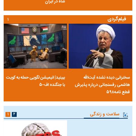
شاه در ایران
فیلم‌گردی
۱
سخنرانی دیده نشده آیت‌الله
ببینید| انیمیشن لگویی حمله به کویت
هاشمی رفسنجانی درباره پذیرش
با جنگنده اف-۵
قطع نامه۵۹۸
سلامت و زندگی
۱
۲