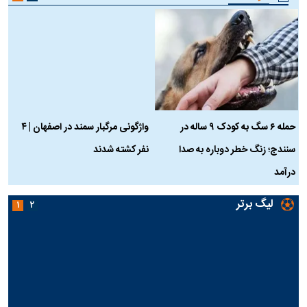
حمله ۶ سگ به کودک ۹ ساله در
واژگونی مرگبار سمند در اصفهان | ۴
ع
سنندج؛ زنگ خطر دوباره به صدا
نفر کشته شدند
ک
درآمد
لیگ برتر
۱
۲