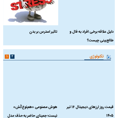
دلیل علاقه برخی افراد به فال و
تاثیر استرس بر بدن
ع
طالع‌بینی چیست؟
آ
تکنولوژی
۱
۲
قیمت روز ارز‌های دیجیتال ۱۶ تیر
هوش مصنوعی «هم‌نوع‌کُش»
چ
۱۴۰۵
نیست؛ جمینای حاضر به حذف مدل
ک