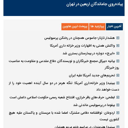
پیاده‌روی جاماندگان اربعین در تهران
آخرین اخبار
پربازدید ها
پربحث ترین عناوین
هشدار تارتار؛ جاسوس همچنان در رختکن پرسپولیس
واکنش همتی به اظهارات وزیر خزانه داری آمریکا
«ایرج» دوباره در بیمارستان بستری شد
بیانیه دبیرکل مجمع خبرنگاران و نویسندگان دفاع مقدس و مقاومت به مناسبت
روز خبرنگار
تحریم‌های جدید آمریکا علیه ایران
ببینید| وزیر خزانه‌داری آمریکا: تنگه هرمز در دو سال آینده اهمیت خود را از
دست خواهد داد
ابطحی: حرف‌های باقر خرازی، افتتاح شعبه رسمی حکومت اسلامی داعش است
بیفوما در پرسپولیس ماندنی شد
اردوغان: توافقنامه دفاعی مشترک امضا شده با عربستان و پاکستان علیه هیچ
کشوری نیست
ببینید| هنرمندان در مراسم ختم مریم همتیان