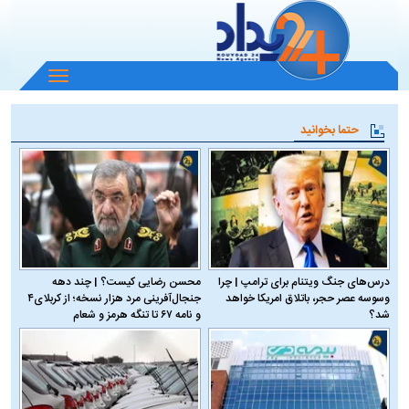
باز
و
بسته
حتما بخوانید
کردن
منو
درس‌های جنگ ویتنام برای ترامپ | چرا
محسن رضایی کیست؟ | چند دهه
وسوسه عصر حجر، باتلاق امریکا خواهد
جنجال‌آفرینی مرد هزار نسخه؛ از کربلای۴
شد؟
و نامه ۶۷ تا تنگه هرمز و شعام