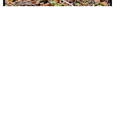
ببینید| رویارویی مرگبار مار مامبای سیاه با کروکدیل
ببینید| فرار معجزه‌آسای ایمپالا از دست پیتون غول پیکر