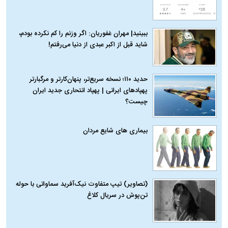
ببینید| مهران غفوریان: اگر وزنم را کم نکرده بودم،
شاید قبل از اکبر عبدی از دنیا می‌رفتم!
حدید ۱۱۰؛ نسخه سریع‌تر، پنهان‌کارتر و مرگبارتر
پهپادهای ایرانی | پهپاد انتحاری جدید ایران
چیست؟
بیماری‌ های شایع مردان
(تصاویر) تیپ متفاوت نیک‌آفرید سماواتی با حوله
تن‌پوش در سریال کلاغ