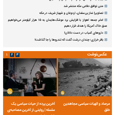
متن توافق دفاعی مکه منتشر شد
تصاویر| نماز بن‌سلمان، اردوغان و شهباز شریف در مکه
امام‌ جمعه اهواز: با افزایش برد موشک‌هایمان به ۱۵ هزار کیلومتر می‌خواهیم
عمق خاک آمریکا را هدف قرار دهیم
داروهای کمیاب در دست دلالان!
باقر خرازی؛ چندان درشت گفت که تندروها را جا گذاشت!
عکس‌نوشت
۱
۲
۳
مرصاد و الهیات سیاسی مجاهدین
آخرین پرده از حیات سیاسی یک
خلق
سلسله | روایتی از آخرین مصاحبه‌ی