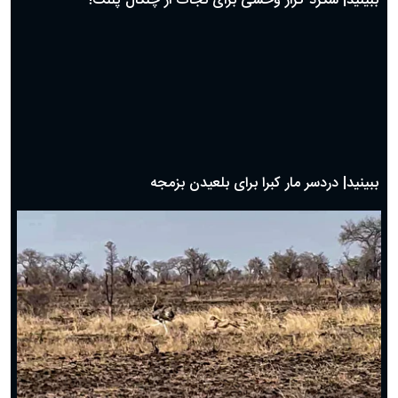
ببینید| شگرد گراز وحشی برای نجات از چنگال پلنگ!
ببینید| دردسر مار کبرا برای بلعیدن بزمجه