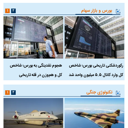
بورس و بازار سهام
۱
۲
رکوردشکنی تاریخی بورس؛ شاخص
هجوم نقدینگی به بورس؛ شاخص
ب
کل وارد کانال ۵.۵ میلیون واحد شد
کل و هم‌وزن در قله تاریخی
تکنولوژی جنگی
۱
۲