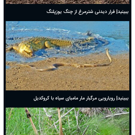
ببینید| فرار دیدنی شترمرغ از چنگ یوزپلنگ
ببینید| رویارویی مرگبار مار مامبای سیاه با کروکدیل