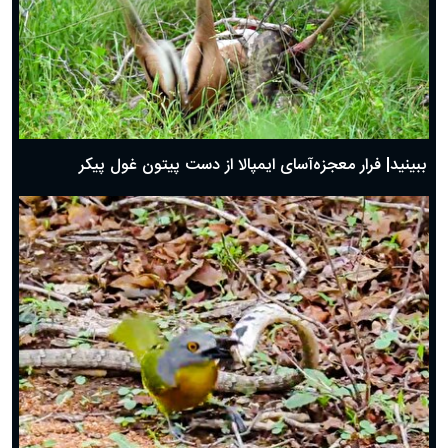
ببینید| فرار معجزه‌آسای ایمپالا از دست پیتون غول پیکر