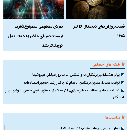
قیمت روز ارز‌های دیجیتال ۱۶ تیر
هوش مصنوعی «هم‌نوع‌کُش»
چ
۱۴۰۵
نیست؛ جمینای حاضر به حذف مدل
ک
کوچک‌تر نشد
#
شبکه های اجتماعی
پیام هشدارآمیز پزشکیان به واشنگتن در سالروز بمباران هیروشیما
توئیت معنادار معاون پزشکیان: با تمام توان کنار رئیس‌جمهور ایستاده‌ایم
نماینده مجلس خطاب به باقر خرازی: اگر به شلاق محکوم شوی حاضرم با وضو آن را
اجرا کنم!
#
مناسبت‌ها
دعای روز سی ام ماه رمضان؛ ۲۹ اسفند ۱۴۰۴