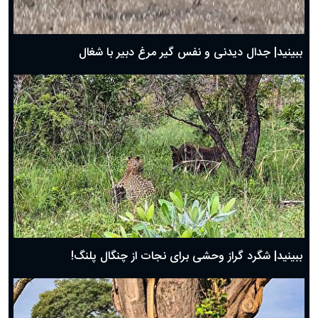
حضرت زینب(س) چگونه از دنیا رفت؟
بهترین پیامک تبریک روز پدر ۱۴۰۴؛ جملات زیبا و صمیمانه
روز پدر ۱۴۰۴ چه روزی است؟
ببینید| جدال دیدنی و نفس گیر مرغ دبیر با شغال
ببینید| شگرد گراز وحشی برای نجات از چنگال پلنگ!