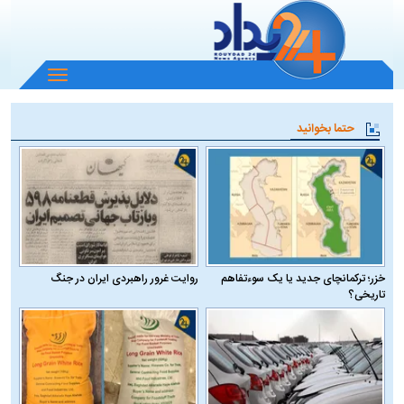
باز
و
بسته
حتما بخوانید
کردن
منو
خزر؛ ترکمانچای جدید یا یک سوءتفاهم
روایت غرور راهبردی ایران در جنگ
تاریخی؟