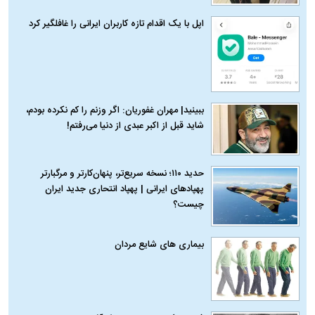
اپل با یک اقدام تازه کاربران ایرانی را غافلگیر کرد
ببینید| مهران غفوریان: اگر وزنم را کم نکرده بودم،
شاید قبل از اکبر عبدی از دنیا می‌رفتم!
حدید ۱۱۰؛ نسخه سریع‌تر، پنهان‌کارتر و مرگبارتر
پهپادهای ایرانی | پهپاد انتحاری جدید ایران
چیست؟
بیماری‌ های شایع مردان