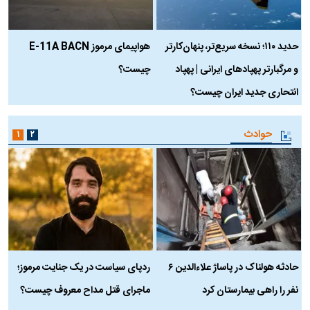
حدید ۱۱۰؛ نسخه سریع‌تر، پنهان‌کارتر
هواپیمای مرموز E-11A BACN
ف
و مرگبارتر پهپادهای ایرانی | پهپاد
چیست؟
م
انتحاری جدید ایران چیست؟
حوادث
۱
۲
حادثه هولناک در پاساژ علاءالدین ۶
ردپای سیاست در یک جنایت مرموز؛
ج
نفر را راهی بیمارستان کرد
ماجرای قتل مداح معروف چیست؟
ب