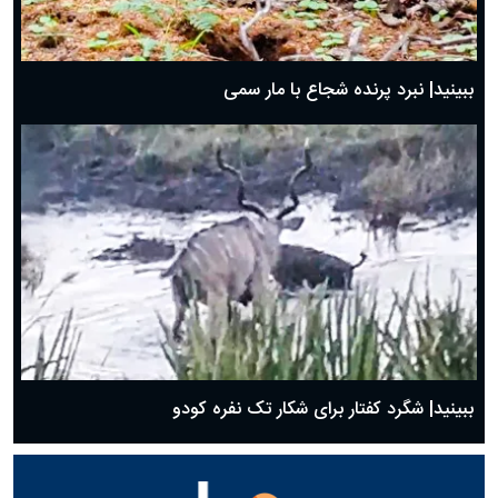
ببینید| نبرد پرنده شجاع با مار سمی
ببینید| شگرد کفتار برای شکار تک نفره کودو