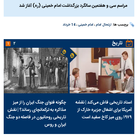
مراسم سی و هفتمین سالگرد بزرگداشت امام خمینی (ره) آغاز شد
برچسب ها:
ارتحال امام
،
امام خمینی
،
14 خرداد
تاریخ
۱
۲
اسناد تاریخی فاش می‌کند | نقشه
چگونه فتوای جنگ ایران را از میز
آمریکا برای اشغال جزیره خارک از
مذاکره به ترکمانچای رساند؟ | نقش
۱۹۷۹ روی میز کاخ سفید است
تاریخی روحانیون در فاصله دو جنگ
ایران و روس