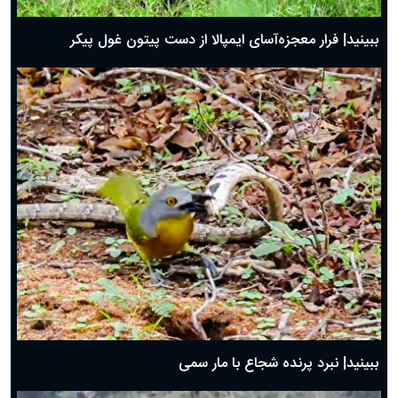
ببینید| فرار معجزه‌آسای ایمپالا از دست پیتون غول پیکر
ببینید| نبرد پرنده شجاع با مار سمی