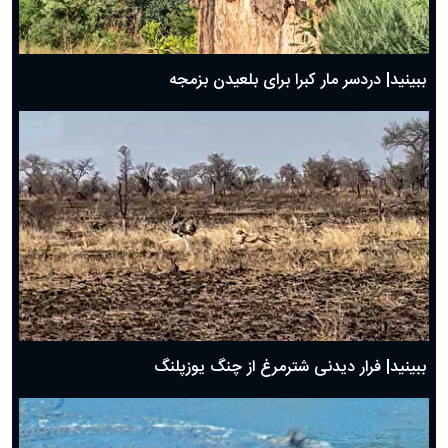
ببینید| دردسر مار کبرا برای بلعیدن بزمجه
ببینید| فرار دیدنی شترمرغ از چنگ یوزپلنگ