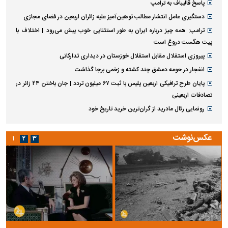
پاسخ قالیباف به ترامپ
دستگیری عامل انتشار مطالب توهین‌آمیز علیه زائران اربعین در فضای مجازی
ترامپ: همه چیز درباره ایران به طور استثنایی خوب پیش می‌رود | اختلاف با
پیت هگست دروغ است
پیروزی استقلال مقابل استقلال خوزستان در دیداری تدارکاتی
انفجار در حومه دمشق چند کشته و زخمی برجا گذاشت
پایان طرح ترافیکی اربعین پلیس با ثبت ۶۷ میلیون تردد | جان باختن ۲۴ زائر در
تصادفات اربعینی
رونمایی رئال مادرید از گران‌ترین خرید تاریخ خود
عکس‌نوشت
۱
۲
۳