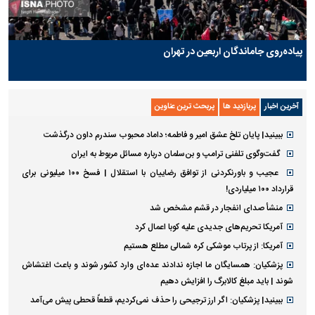
پیاده‌روی جاماندگان اربعین در تهران
آخرین اخبار
پربازدید ها
پربحث ترین عناوین
ببینید| پایان تلخ عشق امیر و فاطمه؛ داماد محبوب سندرم داون درگذشت
گفت‌وگوی تلفنی ترامپ و بن‌سلمان درباره مسائل مربوط به ایران
عجیب و باورنکردنی از توافق رضاییان با استقلال | فسخ ۱۰۰ میلیونی برای
قرارداد ۱۰۰ میلیاردی!
منشأ صدای انفجار در قشم مشخص شد
آمریکا تحریم‌های جدیدی علیه کوبا اعمال کرد
آمریکا: از پرتاب موشکی کره شمالی مطلع هستیم
پزشکیان: همسایگان ما اجازه ندادند عده‌ای وارد کشور شوند و باعث اغتشاش
شوند | باید مبلغ کالابرگ را افزایش دهیم
ببینید| پزشکیان: اگر ارز ترجیحی را حذف نمی‌کردیم، قطعاً قحطی پیش می‌آمد