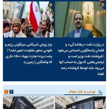
در وزارت نفت «رهاشدگی» و
چرا رویای آمریکایی سرنگونی رژیم و
فقدان پاسخگویی احساس می‌شود
نابودی محور مقاومت تعبیر نشد؟ |
| فروشنده نفت وزیر است و
پشت پرده تجارت پهپاد‌ ۱۵۰۰ دلاری
تراستی‌هایی که پول به حساب آنها
که واشنگتن را زمین زد
می‌رود، باید توسط فروشنده رصد
شوند
بورس و بازار سهام
۱
۲