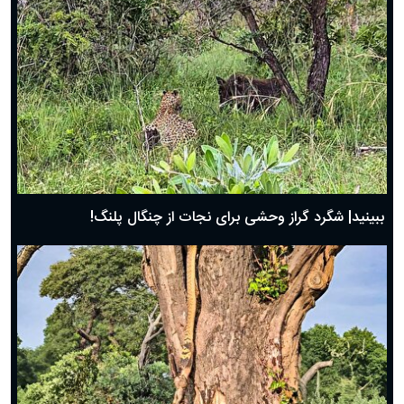
ببینید| شگرد گراز وحشی برای نجات از چنگال پلنگ!