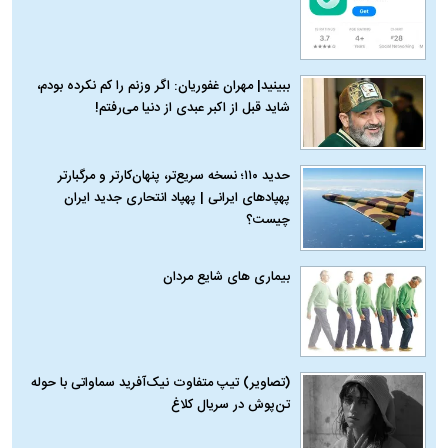
ببینید| مهران غفوریان: اگر وزنم را کم نکرده بودم،
شاید قبل از اکبر عبدی از دنیا می‌رفتم!
حدید ۱۱۰؛ نسخه سریع‌تر، پنهان‌کارتر و مرگبارتر
پهپادهای ایرانی | پهپاد انتحاری جدید ایران
چیست؟
بیماری‌ های شایع مردان
(تصاویر) تیپ متفاوت نیک‌آفرید سماواتی با حوله
تن‌پوش در سریال کلاغ