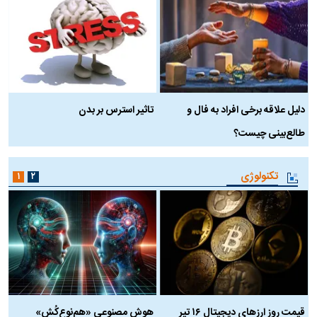
دلیل علاقه برخی افراد به فال و
تاثیر استرس بر بدن
ع
طالع‌بینی چیست؟
آ
تکنولوژی
۱
۲
قیمت روز ارز‌های دیجیتال ۱۶ تیر
هوش مصنوعی «هم‌نوع‌کُش»
چ