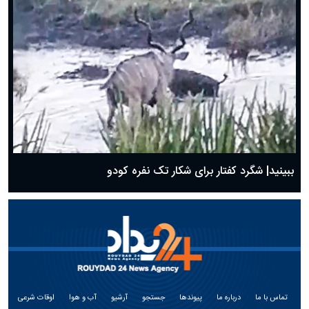
ببینید| شگرد کفتار برای شکار تک نفره کودو
تماس با ما
درباره ما
پیوندها
جستجو
آرشیو
آب و هوا
اوقات شرعی