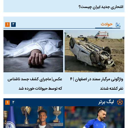
انتحاری جدید ایران چیست؟
حوادث
۱
۲
واژگونی مرگبار سمند در اصفهان | ۴
عکس| ماجرای کشف جسد ناشناس
نفر کشته شدند
که توسط حیوانات خورده شد
گ
لیگ برتر
۱
۲