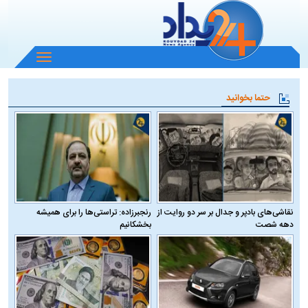
باز
و
بسته
حتما بخوانید
کردن
منو
نقاشی‌های بادپر و جدال بر سر دو روایت از
رنجبرزاده: تراستی‌ها را برای همیشه
دهه شصت
بخشکانیم