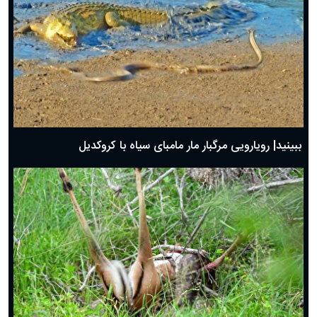
ببینید| رویارویی مرگبار مار مامبای سیاه با کروکدیل