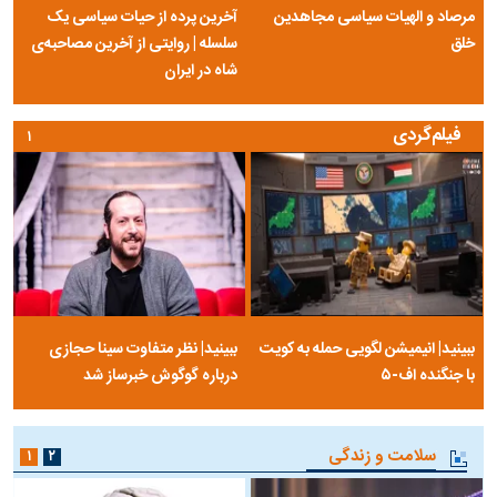
مرصاد و الهیات سیاسی مجاهدین
آخرین پرده از حیات سیاسی یک
خلق
سلسله | روایتی از آخرین مصاحبه‌ی
شاه در ایران
فیلم‌گردی
۱
ببینید| انیمیشن لگویی حمله به کویت
ببینید| نظر متفاوت سینا حجازی
با جنگنده اف-۵
درباره گوگوش خبرساز شد
سلامت و زندگی
۱
۲