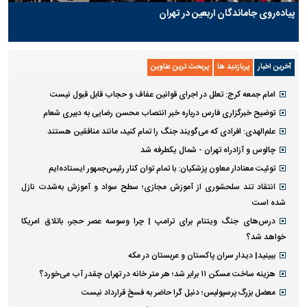
پیاده‌روی جاماندگان اربعین در تهران
آخرین اخبار
پربازدید ها
پربحث ترین عناوین
امام جمعه کرج: تعلل در اجرای قوانین عفاف و حجاب قابل قبول نیست
توضیح خبرگزاری فارس درباره خبر انتصاب محسن رضایی به دبیری شعام
علم‌الهدی: افرادی که می‌گویند جنگ را تمام کنید، مانند منافقین هستند
چالوس و آزادراه تهران - شمال یکطرفه شد
توئیت معنادار معاون پزشکیان: با تمام توان کنار رئیس‌جمهور ایستاده‌ایم
انتقاد تند سلحشوری از آموزش مجازی؛ سطح سواد و آموزش به‌شدت نازل
شده است
درس‌های جنگ ویتنام برای ترامپ | چرا وسوسه عصر حجر، باتلاق امریکا
خواهد شد؟
ببینید| دیدار سران پاکستان و عربستان در مکه
هزینه ساخت مسکن ۱۱ برابر شد؛ هر متر خانه در تهران چقدر آب می‌خورد؟
معضل بزرگ پرسپولیس؛ دنیل گرا حاضر به فسخ قرارداد نیست