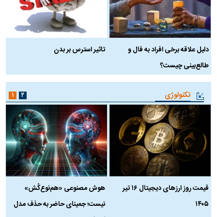
دلیل علاقه برخی افراد به فال و
تاثیر استرس بر بدن
ع
طالع‌بینی چیست؟
آ
تکنولوژی
۱
۲
قیمت روز ارز‌های دیجیتال ۱۶ تیر
هوش مصنوعی «هم‌نوع‌کُش»
چ
۱۴۰۵
نیست؛ جمینای حاضر به حذف مدل
ک