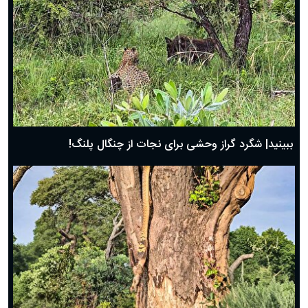
ببینید| شگرد گراز وحشی برای نجات از چنگال پلنگ!