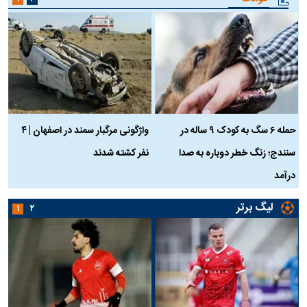
حمله ۶ سگ به کودک ۹ ساله در
واژگونی مرگبار سمند در اصفهان | ۴
ع
سنندج؛ زنگ خطر دوباره به صدا
نفر کشته شدند
ک
درآمد
لیگ برتر
۱
۲