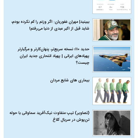
ببینید| مهران غفوریان: اگر وزنم را کم نکرده بودم،
شاید قبل از اکبر عبدی از دنیا می‌رفتم!
حدید ۱۱۰؛ نسخه سریع‌تر، پنهان‌کارتر و مرگبارتر
پهپادهای ایرانی | پهپاد انتحاری جدید ایران
چیست؟
بیماری‌ های شایع مردان
(تصاویر) تیپ متفاوت نیک‌آفرید سماواتی با حوله
تن‌پوش در سریال کلاغ