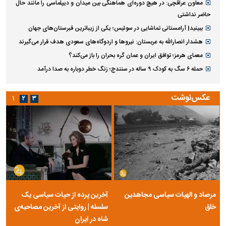
معاون عراقچی: در هیچ دوره‌ای هماهنگی بین میدان و دیپلماسی را مانند حال
حاضر نداشتی
ببینید| آرامستانی تماشایی در سوئیس؛ یکی از زیباترین قبرستان‌های جهان
هشدار انصارالله به عربستان: نیروها و اردوگاه‌های سعودی هدف قرار می‌گیرند
معمای هرمز؛ توافق ایران و عمان گره بحران را باز می‌کند؟
حمله ۶ سگ به کودک ۹ ساله در سنندج؛ زنگ خطر دوباره به صدا درآمد
عکس‌نوشت
۱
۲
۳
مرصاد و الهیات سیاسی مجاهدین
آخرین پرده از حیات سیاسی یک
خلق
سلسله | روایتی از آخرین مصاحبه‌ی
شاه در ایران