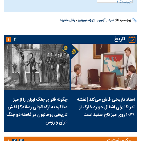
برچسب ها:
سردار آزمون
،
ژوزه مورینیو
،
رئال مادرید
تاریخ
۱
۲
اسناد تاریخی فاش می‌کند | نقشه
چگونه فتوای جنگ ایران را از میز
آمریکا برای اشغال جزیره خارک از
مذاکره به ترکمانچای رساند؟ | نقش
۱۹۷۹ روی میز کاخ سفید است
تاریخی روحانیون در فاصله دو جنگ
ایران و روس
عکس‌نوشت