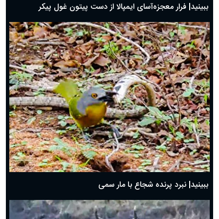
ببینید| فرار معجزه‌آسای ایمپالا از دست پیتون غول پیکر
ببینید| نبرد پرنده شجاع با مار سمی