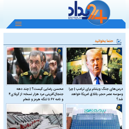
باز
و
بسته
حتما بخوانید
کردن
منو
درس‌های جنگ ویتنام برای ترامپ | چرا
محسن رضایی کیست؟ | چند دهه
وسوسه عصر حجر، باتلاق امریکا خواهد
جنجال‌آفرینی مرد هزار نسخه؛ از کربلای۴
شد؟
و نامه ۶۷ تا تنگه هرمز و شعام