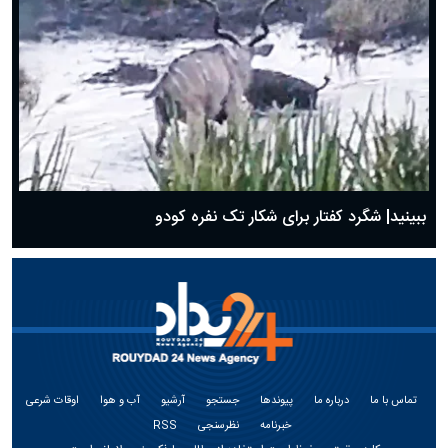
ببینید| شگرد کفتار برای شکار تک نفره کودو
تماس با ما
درباره ما
پیوندها
جستجو
آرشیو
آب و هوا
اوقات شرعی
خبرنامه
نظرسنجی
RSS