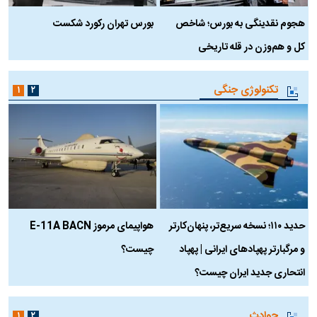
هجوم نقدینگی به بورس؛ شاخص
بورس تهران رکورد شکست
س
کل و هم‌وزن در قله تاریخی
تکنولوژی جنگی
۱
۲
حدید ۱۱۰؛ نسخه سریع‌تر، پنهان‌کارتر
هواپیمای مرموز E-11A BACN
ف
و مرگبارتر پهپادهای ایرانی | پهپاد
چیست؟
م
انتحاری جدید ایران چیست؟
حوادث
۱
۲