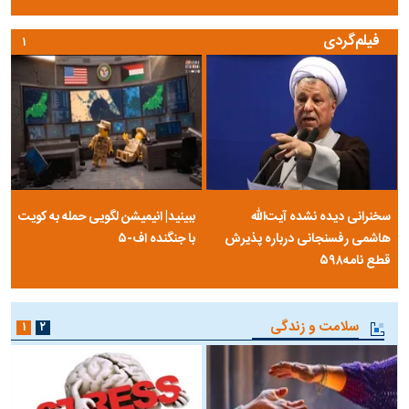
فیلم‌گردی
۱
سخنرانی دیده نشده آیت‌الله
ببینید| انیمیشن لگویی حمله به کویت
هاشمی رفسنجانی درباره پذیرش
با جنگنده اف-۵
قطع نامه۵۹۸
سلامت و زندگی
۱
۲