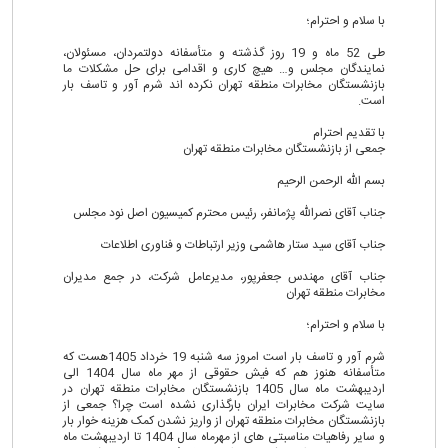
با سلام و احترام؛
طی 52 ماه و 19 روز گذشته و متأسفانه دولتمردان، مسئولان،
نمایندگان مجلس و… هیچ کاری و اقدامی برای حل مشکلات ما
بازنشستگان مخابرات منطقه تهران نکرده اند شرم آور و تاسف بار
است.
با تقدیم احترام
جمعی از بازنشستگان مخابرات منطقه تهران
بسم الله الرحمن الرحیم
جناب آقای نصرالله پژمانفر، رئیس محترم کمیسیون اصل نود مجلس
جناب آقای سید ستار هاشمی وزیر ارتباطات و فناوری اطلاعات
جناب آقای مهندس جعفرپور، مدیرعامل شرکت، در جمع مدیران
مخابرات منطقه تهران
با سلام و احترام؛
شرم آور و تاسف بار است امروز سه شنبه 19 خرداد 1405هست که
متأسفانه هنوز هم که فیش حقوقی از مهر ماه سال 1404 الی
اردیبهشت ماه سال 1405 بازنشستگان مخابرات منطقه تهران در
سایت شرکت مخابرات ایران بارگذاری نشده است چرا؟ جمعی از
بازنشستگان مخابرات منطقه تهران از واریز نشدن کمک هزینه خوار بار
و سایر رفاهیات مناسبتی های از مهرماه سال 1404 تا اردیبهشت ماه