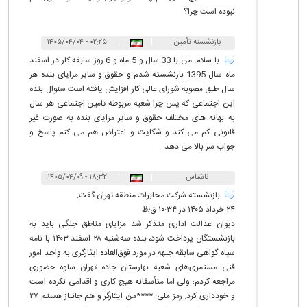
نبوده است چرا؟
بازنشسته تأمین
|
|
۰۲:۲۵ - ۱۴۰۵/۰۴/۰۴
اجتماعی
با سلام. من با 33 سال و 5 ماه و 6 روز سابقه کار در اسفند
ماه سال 1395 بازنشسته شدم و حقوق و سایر مزایای بنده هر
سال طبق مصوبه شورای عالی کار افزایش یافته است سئوال بنده
این اجتماعی که پس چرا شعبه مربوطه تامین اجتماعی هر سال
به بهانه های مختلف حقوق و سایر مزایای بنده به صورت غیر
قانونی کم می کند و شکایت و اعتراض هم می کنم پاسخ و
جواب سر بالا می دهد.
ناشناس
|
|
۱۸:۳۲ - ۱۴۰۵/۰۴/۰۹
بازنشسته شرکت مخابرات منطقه تهران گفت:
۲۴ خرداد ۱۴۰۵ در ۱۰:۳۴ ق٫ظ
دیوان عدالت اداری متذکر شد مزایای مناطق جنگی باید به
بازنشستگان پرداخت شود، بنده سه‌شنبه ۲۸ اسفند ۱۴۰۳ با نامه
سپاه گواهی سابقه جبهه در مورد فوق‌العاده ایثارگری به واحد امور
فنی مستمری‌های شعبه بهارستان جاده تهران ساوه حضوری
مراجعه کردم؛ ولی اما متأسفانه هیچ کاری و اقدامی نکرده است
و خودداری کرد. رمز ملی: ****من ایثارگر و هم جانباز هستم ۲۷