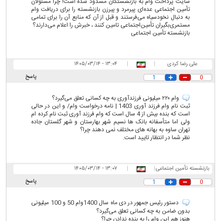
سایت پرداخت وام به بازنشستگان مسدود شده است!‌ چرا مسئولان
تأمین اجتماعی عده‌ای پیرمرد و پیرزن بازنشسته را برای دریافت وام
به دنبال نخودسیاه می‌فرستند و قبل از آن که منابع آن را برای تمامی
مستمری‌بگیران تأمین‌اجتماعی تامین کنند ، خبرش را اعلام می‌دارند؟
بازنشسته تأمین اجتماعی
علی رضا کردی
|
|
۱۳:۰۴ - ۱۴۰۵/۰۳/۱۴
پاسخ
1
0
وام ۲۲۰ میلیونی فرزندآوری به چه کسانی تعلق می‌گیرد؟
ثبت نام وام فرزند آوری 1403 | نامه درخواست وام/ و این در حالی
است که بنده بیش از 4 سال است که وام فرزند آوری ثبت نام کرده ام
ولی اما متأسفانه بانک ها نسیم شهر بهارستان و شهر گلستان جاده
تهران ساوه به بهانه های مختلف نمی دهند چرا؟
نظر شما در انتظار تایید است.
بازنشسته تأمین اجتماعی
|
|
۱۳:۰۷ - ۱۴۰۵/۰۳/۱۴
پاسخ
1
0
دستور رئیس جمهور در دی ماه سال 1400وام 50 و 100 میلیونی
بدون ضامن به چه کسانی تعلق می‌گیرد؟
هنوز هم این وام را به بنده ندادن چرا؟