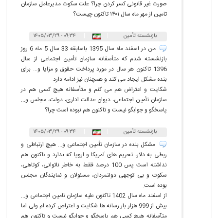
صورت غیر قانونی کسر کردن چرا؟ علت سکوت مدیرعامل سازمان
تامین از مهر ماه سال ۱۴۰۱ تاکنون چیست؟
بازنشسته تأمین
|
|
۰۹:۳۴ - ۱۴۰۵/۰۳/۲۹
اجتماعی
من در اسفند ماه سال 1395 باسابقه 33 سال 5 ماه 6 روز
بازنشسته شدم که متأسفانه سازمان تأمین اجتماعی از سال
1396 تاکنون هر سال در مورد پرداخت حقوق و مزایا و... برای
بنده مشکل ایجاد می کند و همچنان نیز ادامه دارد.
شکایت و اعتراض هم می کنم و متأسفانه هیچ کسی هم در
سازمان تأمین اجتماعی، دیوان عدالت اداری، دولت، مجلس و...
پاسخگو و جوابگو نیست و تاکنون هم نبوده است چرا؟
بازنشسته تأمین
|
|
۰۹:۳۴ - ۱۴۰۵/۰۳/۲۹
اجتماعی
مشکل بنده در سازمان تأمین اجتماعی و... هیچ ارتباطی و
ربطی به دلار، تحریم های آمریکا و اروپا که ندارد و تاکنون هم
نداشته است پس 100 درصد فقط به خاطر ناتوانی، کوتاهی،
سکوت و بی توجهی دولتمردان، مسئولان و نمایندگان مجلس
بوده است.
از اسفند ماه سال 1402 تاکنون علیه سازمان تامین اجتماعی و...
بیش از 999 هزار بار رسانه ها شکایت و اعتراص کرده ام ولی اما
متآسفانه هیچ کسی هم پاسخگو و جوابگو نیست و تاکنون هم