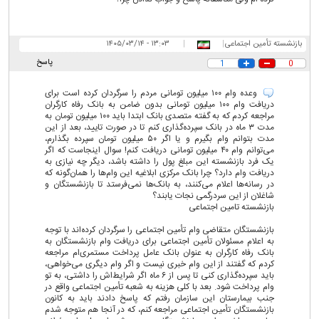
بازنشسته تأمین اجتماعی
|
|
۱۳:۰۳ - ۱۴۰۵/۰۳/۱۴
پاسخ
1
0
وعده وام ۱۰۰ میلیون تومانی مردم را سرگردان کرده است برای
دریافت وام ۱۰۰ میلیون تومانی بدون ضامن به بانک رفاه کارگران
مراجعه کردم که به گفته متصدی بانک ابتدا باید ۱۰۰ میلیون تومان به
مدت ۳ ماه در بانک سپرده‌گذاری ‌کنم تا در صورت تایید، بعد از این
مدت بتوانم وام بگیرم و یا اگر ۵۰ میلیون تومان سپرده بگذارم،
می‌توانم وام ۴۰ میلیون تومانی دریافت کنم! سوال اینجاست که اگر
یک فرد بازنشسته این مبلغ پول را داشته باشد، دیگر چه نیازی به
دریافت وام دارد؟ چرا بانک مرکزی ابلاغیه این وام‌ها را همان‌گونه که
در رسانه‌ها اعلام می‌کنند، به بانک‌ها نمی‌فرستد تا بازنشستگان و
شاغلان از این سردرگمی نجات یابند؟
بازنشسته تامین اجتماعی
بازنشستگان متقاضی وام تأمین اجتماعی را سرگردان کرده‌اند با توجه
به اعلام مسئولان تأمین اجتماعی برای دریافت وام بازنشستگان به
بانک رفاه کارگران به عنوان بانک عامل پرداخت مستمری‌ام مراجعه
کردم که گفتند از این وام خبری نیست و اگر وام دیگری می‌خواهی،
باید سپرده‌گذاری کنی تا پس از ۶ ماه اگر شرایط‌اش را داشتی، به تو
وام پرداخت شود. بعد با کلی هزینه به شعبه تأمین اجتماعی واقع در
جنب بیمارستان این سازمان رفتم که پاسخ دادند باید به کانون
بازنشستگان تأمین اجتماعی مراجعه کنم، که در آنجا هم متوجه شدم