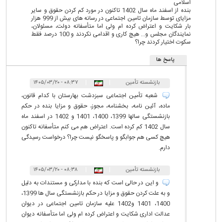
اسلامی
بنده از اسفند ماه سال 1402 تاکنون در مورد کم کردن حقوق و سایر
مزایای توسط سازمان تامین اجتماعی در رسانه های بیش از 999 هزار
بار شکایت و اعتراض کرده ام ولی اما متأسفانه دولت، مسئولان،
نمایندگان مجلس و... هیچ کاری و اقدامی نکردند و 100 درصد فقط
سکوت اختیار کردند چرا؟
پاسخ ها
بازنشسته تأمین
|
|
۰۸:۳۷ - ۱۴۰۵/۰۳/۲۰
اجتماعی
شعبه تأمین اجتماعی سبزدشت بهارستان با کدام قانون،
ماده، آئین نامه، بخشنامه، مجوز، حقوق و مزایا بنده در حکم
بازنشستگی سالها 1399، 1400، 1401 و 1402 در اسفند ماه
سال 1402 کم کرده است. اعتراض هم می کنم متأسفانه تاکنون
هیچ کسی هم جوابگو و پاسخگو نیست چرا؟ درخواست رسیدگی
دارم.
بازنشسته تأمین
|
|
۰۸:۳۸ - ۱۴۰۵/۰۳/۲۰
اجتماعی
و این در حالی است که بنده با مدارکی و مستندات به دلیل
و به علت کردن حقوق و مزایا در حکم بازنشستگی سال ها 1399،
1400، 1401 و1402 علیه سازمان تامین اجتماعی در دیوان
عدالت اداری شکایت و اعتراض کرده ام ولی اما متأسفانه دیوان