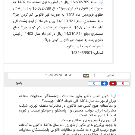
مبلغ 16،632،789 ریال در فیش حقوق اسفند ماه 1402 به
صورت غیر قانونی کم کردن چرا؟ مبلغ 16،632،789 ریال در فیش
حقوق فروردین ماه 1403 به صورت غیر قانونی کم کردن چرا؟
مبلغ مستمري مبلغ 14,310,821 ریال هر ماه از اردیبهشت الی
آبان ماه سال 1403 به صورت غیر قانونی کم کردن چرا؟ مبلغ
مستمري مبلغ 14,310,814 ریال در آذر ماه سال 1403 از فیش
حقوق بنده به صورت غیر قانونی کردن چرا؟
درخواست رسیدگی را دارم.
کدملی: 1531439901
ناشناس
|
|
۱۲:۰۴ - ۱۴۰۵/۰۳/۲۵
پاسخ
0
0
دلیل اصلی تأخیر واریز مطالبات بازنشستگان مخابرات منطقه
تهران از مهر ماه سال 1404 الی خرداد 1405 چیست؟
و متأسفانه هیچ کسی هم تاکنون در مخابرات منطقه تهران، شرکت
مخابرات ایران، دولت، مجلس و... پاسخگو و جوابگو نیست و نبوده
است آیا این عدالت است
آیا این بی قانونی و بی عدالتی نیست.
با وجود پیگیری های مکرر از شهریور ماه سال 1404 تاکنون متأسفانه
هیچ ترتیب اثری داده نشده و مطالبات قانونی بازنشستگان مخابرات
منطقه تهران بلاتکلیف مانده است چرا؟