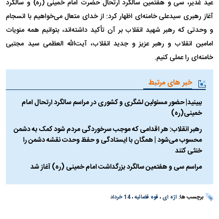
عید غدیر، سی و هفتمین سالگرد ارتحال حضرت امام خمینی (ره) و سالگرد
آغاز رهبری سیدعلی خامنه‌ای اظهار کرد: از خدای متعال می‌خواهیم با انسجام
و وحدتی که رهبر شهید انقلاب بر آن تأکید داشته‌اند، بتوانیم همه منویات
امامین انقلاب و رهبر عزیز و جدید انقلاب، آیت‌الله العظمی سید مجتبی
خامنه‌ای را عملی کنیم.
خبر های مرتبط
ببینید| حضور مسئولین لشگری و کشوری در مراسم سالگرد ارتحال امام
خمینی(ره)
رهبر انقلاب: هر اقدامی که موجب سرخوردگی مردم شود کمک به دشمن
محسوب می‌شود | همگان با ایستادگی و حفظ وحدت نقشه دشمن را
خنثی کنند
مراسم سی و هفتمین سالگرد بزرگداشت امام خمینی (ره) آغاز شد
برچسب ها:
اژه ای
،
قوه قضائیه
،
14 خرداد