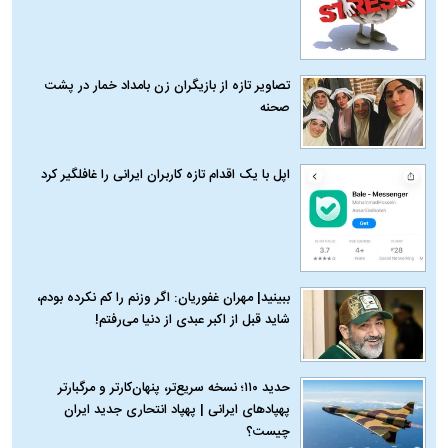
تصاویر تازه از بازیگران زن بامداد خمار در پشت
صحنه
اپل با یک اقدام تازه کاربران ایرانی را غافلگیر کرد
ببینید| مهران غفوریان: اگر وزنم را کم نکرده بودم،
شاید قبل از اکبر عبدی از دنیا می‌رفتم!
حدید ۱۱۰؛ نسخه سریع‌تر، پنهان‌کارتر و مرگبارتر
پهپادهای ایرانی | پهپاد انتحاری جدید ایران
چیست؟