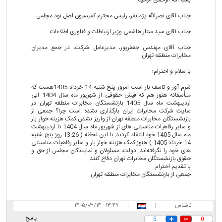
جناب آقای نصرالله پژمانفر، رئیس محترم کمیسیون اصل نود مجلس
جناب آقای سید ستار هاشمی وزیر ارتباطات و فناوری اطلاعات
جناب آقای مهندس جعفرپور، مدیرعامل شرکت، در جمع مدیران
مخابرات منطقه تهران
با سلام و احترام؛
شرم آور و تاسف بار است امروز پنج شنبه 14 خرداد 1405هست که
متأسفانه هنوز هم که فیش حقوقی از شهریور ماه سال 1404 الی
اردیبهشت ماه سال 1405 بازنشستگان مخابرات منطقه تهران در
سایت شرکت مخابرات ایران بارگذاری نشده است چرا؟ جمعی از
بازنشستگان مخابرات منطقه تهران از واریز نشدن کمک هزینه خوار بار
و سایر رفاهیات مناسبتی های از شهریور ماه سال 1404 تا اردیبهشت
ماه سال 1405 خود انتقاد کردند. تا این لحظه ( 13:26 روز پنج شنبه
14 خرداد 1405 ) هنوز کمک هزینه خوار بار و سایر رفاهیات مناسبتی
های خود را نگرفته‌اند. دولت، مسئولان و نمایندگان مجلس از حق و
حقوق بازنشستگان مخابرات تهران دفاع کنند.
با تقدیم احترام
جمعی از بازنشستگان مخابرات منطقه تهران
ناشناس
|
|
۱۳:۴۹ - ۱۴۰۵/۰۳/۱۴
پاسخ
5
0