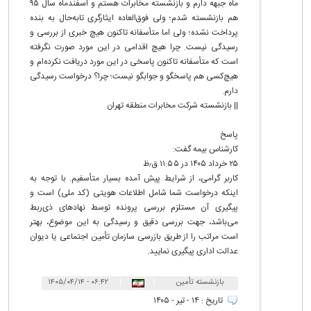
ماه جبهه دارم و بازنشسته مخابرات هستم و اسفندماه سال ۹۵
هم بازنشسته شدم؛ ولی فوق‌العاده ایثارگری تابه‌حال به بنده
پرداخت نشده؛ ولی اما متأسفانه تاکنون هیچ خبری از بررسی و
رسیدگی نیست. چرا هیچ اقدامی در این مورد صورت نگرفته
است که متأسفانه تاکنون پاسخی در این مورد دریافت نکرده‌ام و
هیچ‌کسی هم پاسخگو و جوابگو نیست؛ چرا؟ درخواست رسیدگی
دارم.
|| بازنشسته شرکت مخابرات منطقه تهران
پاسخ
کارشناس بیمه گفت:
۲۵ خرداد ۱۴۰۵ در ۱۱:۵۵ ق٫ظ
کاربر گرامی، از شرایط پیش آمده بسیار متأسفیم. با توجه به
اینکه درخواست شما شامل اطلاعات هویتی (کد ملی) است و
پیگیری آن مستلزم بررسی پرونده توسط نهادهای ذی‌ربط
می‌باشد، جهت بررسی دقیق و رسیدگی به این موضوع، بهتر
است مراتب را از طریق بازرسی سازمان تأمین اجتماعی یا دیوان
عدالت اداری پیگیری نمایید.
بازنشسته تأمین
|
|
۰۶:۴۲ - ۱۴۰۵/۰۴/۱۴
اجتماعی
تاریخ : ۱۴ - تیر - ۱۴۰۵