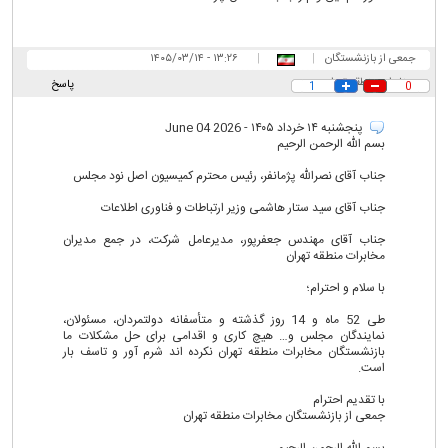
جمعی از بازنشستگان
|
|
۱۳:۲۶ - ۱۴۰۵/۰۳/۱۴
مخابرات منطقه تهران
پاسخ
1
0
پنجشنبه ۱۴ خرداد ۱۴۰۵ - 2026 June 04
بسم الله الرحمن الرحیم
جناب آقای نصرالله پژمانفر، رئیس محترم کمیسیون اصل نود مجلس
جناب آقای سید ستار هاشمی وزیر ارتباطات و فناوری اطلاعات
جناب آقای مهندس جعفرپور، مدیرعامل شرکت، در جمع مدیران
مخابرات منطقه تهران
با سلام و احترام؛
طی 52 ماه و 14 روز گذشته و متأسفانه دولتمردان، مسئولان،
نمایندگان مجلس و… هیچ کاری و اقدامی برای حل مشکلات ما
بازنشستگان مخابرات منطقه تهران نکرده اند شرم آور و تاسف بار
است.
با تقدیم احترام
جمعی از بازنشستگان مخابرات منطقه تهران
بسم الله الرحمن الرحیم