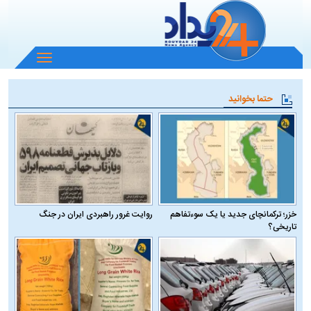
باز
و
بسته
حتما بخوانید
کردن
منو
خزر؛ ترکمانچای جدید یا یک سوءتفاهم
روایت غرور راهبردی ایران در جنگ
تاریخی؟