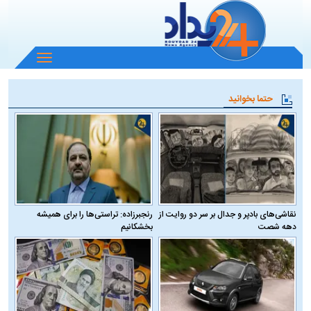
باز
و
بسته
حتما بخوانید
کردن
منو
نقاشی‌های بادپر و جدال بر سر دو روایت از
رنجبرزاده: تراستی‌ها را برای همیشه
دهه شصت
بخشکانیم