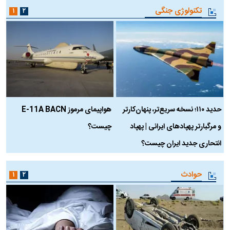
تکنولوژی جنگی
۱
۲
حدید ۱۱۰؛ نسخه سریع‌تر، پنهان‌کارتر
هواپیمای مرموز E-11A BACN
ف
و مرگبارتر پهپادهای ایرانی | پهپاد
چیست؟
م
انتحاری جدید ایران چیست؟
حوادث
۱
۲