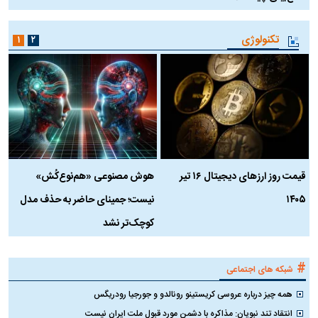
تکنولوژی
۱
۲
قیمت روز ارز‌های دیجیتال ۱۶ تیر
هوش مصنوعی «هم‌نوع‌کُش»
چ
۱۴۰۵
نیست؛ جمینای حاضر به حذف مدل
ک
کوچک‌تر نشد
#
شبکه های اجتماعی
همه چیز درباره عروسی کریستینو رونالدو و جورجیا رودریگس
انتقاد تند نبویان: مذاکره با دشمن مورد قبول ملت ایران نیست