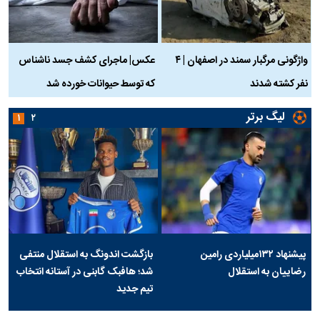
واژگونی مرگبار سمند در اصفهان | ۴
عکس| ماجرای کشف جسد ناشناس
نفر کشته شدند
که توسط حیوانات خورده شد
گ
لیگ برتر
۱
۲
پیشنهاد ۱۳۲میلیاردی رامین
بازگشت اندونگ به استقلال منتفی
رضاییان به استقلال
شد؛ هافبک گابنی در آستانه انتخاب
تیم جدید