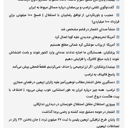
گفت‌وگوی تلفنی ترامپ و بن‌سلمان درباره مسائل مربوط به ایران
عجیب و باورنکردنی از توافق رضاییان با استقلال | فسخ ۱۰۰ میلیونی برای
قرارداد ۱۰۰ میلیاردی!
منشأ صدای انفجار در قشم مشخص شد
آمریکا تحریم‌های جدیدی علیه کوبا اعمال کرد
آمریکا: از پرتاب موشکی کره شمالی مطلع هستیم
پزشکیان: همسایگان ما اجازه ندادند عده‌ای وارد کشور شوند و باعث اغتشاش
شوند | باید مبلغ کالابرگ را افزایش دهیم
ببینید| پزشکیان: اگر ارز ترجیحی را حذف نمی‌کردیم، قطعاً قحطی پیش می‌آمد
پاسخ قالیباف به ترامپ
دستگیری عامل انتشار مطالب توهین‌آمیز علیه زائران اربعین در فضای مجازی
ترامپ: همه چیز درباره ایران به طور استثنایی خوب پیش می‌رود | اختلاف با
پیت هگست دروغ است
پیروزی استقلال مقابل استقلال خوزستان در دیداری تدارکاتی
انفجار در حومه دمشق چند کشته و زخمی برجا گذاشت
پایان طرح ترافیکی اربعین پلیس با ثبت ۶۷ میلیون تردد | جان باختن ۲۴ زائر در
تصادفات اربعینی