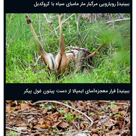
ببینید| رویارویی مرگبار مار مامبای سیاه با کروکدیل
ببینید| فرار معجزه‌آسای ایمپالا از دست پیتون غول پیکر