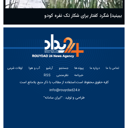
ببینید| شگرد کفتار برای شکار تک نفره کودو
تماس با ما
درباره ما
پیوندها
جستجو
آرشیو
آب و هوا
اوقات شرعی
خبرنامه
نظرسنجی
RSS
کلیه حقوق محفوظ است،استفاده از مطالب با ذکر منبع بلامانع است
info@rouydad24.ir
طراحی و تولید :
"ایران سامانه"