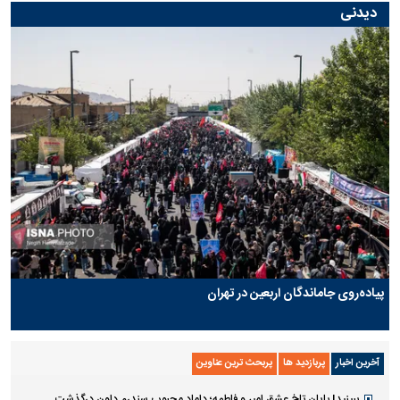
دیدنی
پیاده‌روی جاماندگان اربعین در تهران
آخرین اخبار
پربازدید ها
پربحث ترین عناوین
ببینید| پایان تلخ عشق امیر و فاطمه؛ داماد محبوب سندرم داون درگذشت