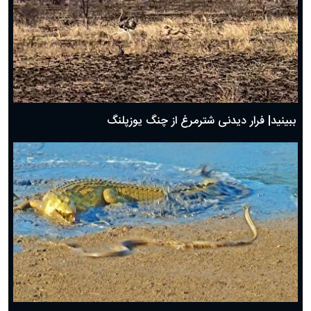
ببینید| فرار دیدنی شترمرغ از چنگ یوزپلنگ