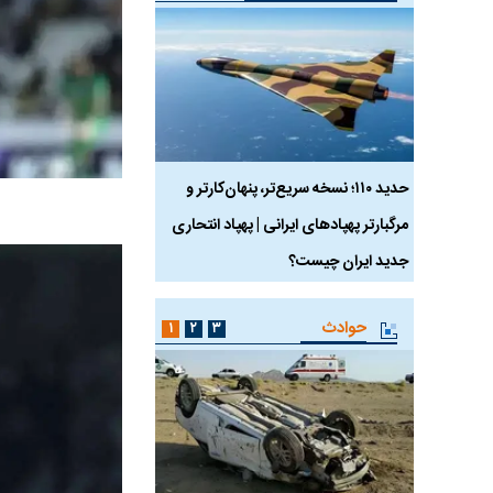
 ماسک
حدید ۱۱۰؛ نسخه سریع‌تر، پنهان‌کارتر و
هواپیمای مرموز E-11A BACN چیست؟
مرگبارتر پهپادهای ایرانی | پهپاد انتحاری
جدید ایران چیست؟
حوادث
۱
۲
۳