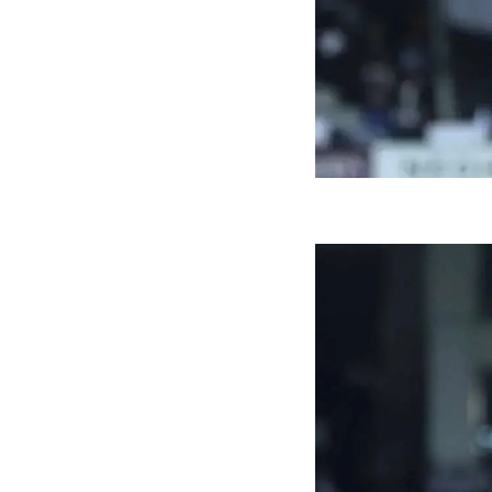
ه سریع‌تر، پنهان‌کارتر و
هواپیمای مرموز E-11A BACN چیست؟
یرانی | پهپاد انتحاری
؟