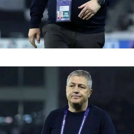
فضاپیمای «استارشیپ» ایلان ماسک
حدید ۱۱۰؛ نسخ
چیست؟
مرگبارتر پهپادهای ا
جدید ایران چیست