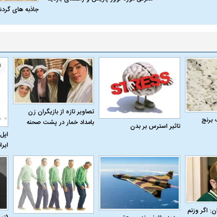
جاذبه های گرد
تصاویر تازه از بازیگران زن
 برنج
بامداد خمار در پشت صحنه
تاثیر استرس بر بدن
اپل 
ایرا
اسی یک سلسله |
ریشه‌های عزاداری ماه محرم در فرهنگ
عزاداری ماه محرم 
ی شاه در ایران
و تاریخ ایران
انجام می‌شد؟
ن: اگر وزنم