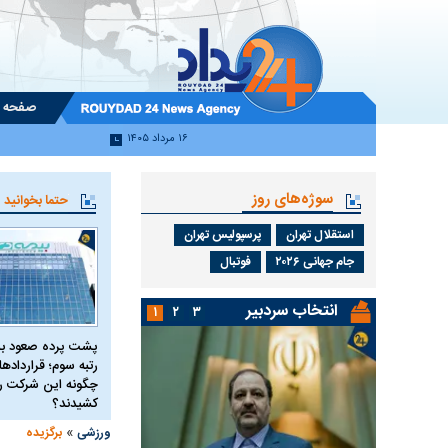
صفحه 
۱۶ مرداد ۱۴۰۵
سوژه‌های روز
حتما بخوانید
استقلال تهران
پرسپولیس تهران
جام جهانی ۲۰۲۶
فوتبال
انتخاب سردبیر
۱
۲
۳
پشت پرده صعود بی
رتبه سوم؛ قرارداده
چگونه این شرکت را 
کشیدند؟
»
ورزشی
برگزیده