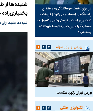
شنیده‌ها از 
سیما علیه
در وزارت نفت «رهاشدگی» و فقدان
چرا رویای آمریکایی سرن
بختیاری‌زاده 
پاسخگویی احساس می‌شود | فروشنده
نابودی محور مقاومت تع
نفت وزیر است و تراستی‌هایی که پول به
پرد
شنیده‌ها حکایت از آن د
حساب آنها می‌رود، باید توسط فروشنده
واشنگتن را زمین زد
رصد شوند
بورس و بازار سهام
۱
۲
۳
بورس تهران رکورد شکست
سیگنال مثبت دیپلماسی 
تکنولوژی جنگی
۱
۲
۳