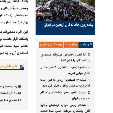
باشد، قطعاً این باش
رسمی سیگنال‌هایی ه
محرمانه‌ای را مد نظ
برتر کرد، به عنوان 
پیاده‌روی جاماندگان اربعین در تهران
باشگاه قرار داشت و 
آخرین اخبار
پربازدید ها
پربحث ترین عناوین
حاضر شود تحت عنوان
استقلال آن را به عن
آیا تامین اجتماعی می‌تواند مستمری
بازنشستگان را قطع کند؟
خبر های مر
خشم ترامپ از افشای کاهش ذخایر
دفاع هوایی آمریکا
شبکه ۱۴ اسرائیل: ارزیابی ما این است
که ترامپ در مسیر توافق با ایران قرار دارد
زمان معرفی سر
ببینید| بغض سحر دولتشاهی هنگام
مذاکره استقلا
صحبت از ایران
معمای ۲۰۰ میلیاردی استقلال؛ مدافع جنجالی در آستانه جدایی
هشدار ربیعی درباره فرسایش وفاق؛
آقای پزشکیان سرمایه اصلی شما اعتماد