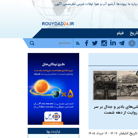
رباره ما
پیوندها
آرشیو
آب و هوا
اوقات شرعی
نظرسنجی
آگهی
اریخ
فیلم
شی‌های بادپر و جدال بر سر
روایت از دهه شصت
نیازمندیها
تاریخ انتشار:
۱۴:۱۷ - ۱۶ خرداد ۱۴۰۵