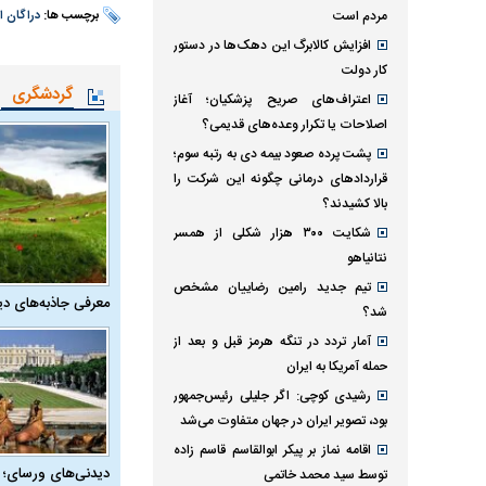
مردم است
برچسب ها:
دراگان 
افزایش کالابرگ این دهک‌ها در دستور
کار دولت
گردشگری
اعتراف‌های صریح پزشکیان؛ آغاز
اصلاحات یا تکرار وعده‌های قدیمی؟
پشت پرده صعود بیمه دی به رتبه سوم؛
قراردادهای درمانی چگونه این شرکت را
بالا کشیدند؟
شکایت ۳۰۰ هزار شکلی از همسر
نتانیاهو
تیم جدید رامین رضاییان مشخص
معرفی جاذبه‌های دی
شد؟
آمار تردد در تنگه هرمز قبل و بعد از
حمله آمریکا به ایران
رشیدی کوچی: اگر جلیلی رئیس‌جمهور
بود، تصویر ایران در جهان متفاوت می‌شد
اقامه نماز بر پیکر ابوالقاسم قاسم زاده
دیدنی‌های ورسای؛ 
توسط سید محمد خاتمی