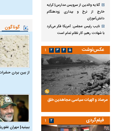
گلایه والدین از سرویس مدارس| کرایه
خارج از نرخ و بیداری زودهنگام
دانش‌آموزان
نایب رئیس مجلس: آمریکا فکر می‌کرد
گوناگون
با شهادت رهبر، کار نظام تمام است
عکس‌نوشت
۱
۲
۳
۴
۵
از بین بردن حشرات
ضا تختی و
مرصاد و الهیات سیاسی مجاهدین خلق
آخرین پرده از حیات سی
روایتی از آخرین مصاحبه‌
فیلم‌گردی
۱
۲
ببینید| مهران غفوریا