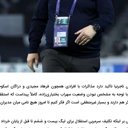
 ناشناس که
مرگ دلخراش دختر ۱۸ ساله بر اثر برق
گرفتگی
کشته شدند
لال منتفی شد؛
ابهام بزرگ درباره قرارداد یاسر آسانی؛
پرسپولیس در انتظ
ی تاجرنیا تاکید دارد مذاکرات با افرادی همچون فرهاد مجیدی و دراگان اسکو
انتخاب تیم جدید
اولین چالش حقوقی استقلال
پیش از شروع لیگ
ما با توجه به مشخص نبودن وضعیت سهراب بختیاری‌زاده، کاملاً پیداست که استقلال
ر هم دارند و بسیار غیرمنطقی است اگر فکر کنیم تا امروز هیچ نامی میان مدیرا
مبنی بر اینکه تکلیف سرمربی استقلال برای لیگ بیست و ششم تا قبل از پایان خر