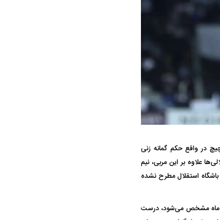
واژگونی مرگبار سمند در اصفهان | ۴ نفر
عکس| ماجرای کشف جسد ناشناس که
توسط حیوانات خورده شد
ار سه خرید کلیدی
پیشنهاد ۱۳۲میلیاردی رامین رضاییان به
بازگشت اندو
چیچ در واقع حکم گمانه زنی
استقلال
هافبک گابنی
ی‌ها علاوه بر این مربی، نیم
ن باشگاه استقلال مطرح نشده
داد ماه مشخص می‌شود، درست