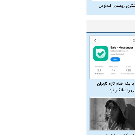
شگری روستای کندلوس
با یک اقدام تازه کاربران
نی را غافلگیر کرد
در دوران قاجار چگونه
مردی که سر خم نکرد؟ | غلامرضا تختی و
مرصاد و ال
حکومت پهلوی