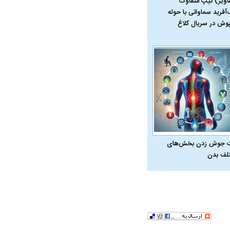
اویر) تیپ متفاوت
‌آفرید سماواتی با حوله
پوش در سریال کلاغ
ت سینا حجازی درباره
د
 جوش زدن بخش‌های
لف بدن
راد به فال و طالع‌بینی
تاثیر استرس بر بدن