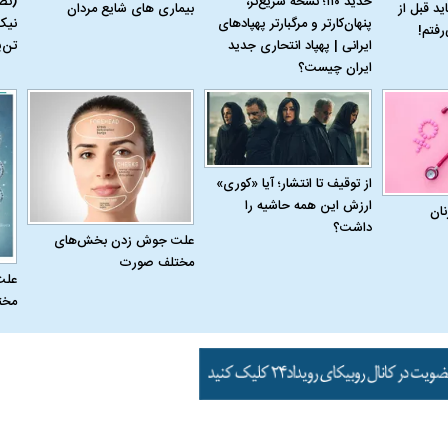
حدید ۱۱۰؛ نسخه سریع‌تر،
(تص
بیماری‌ های شایع مردان
ید قبل از
پنهان‌کارتر و مرگبارتر پهپادهای
نیک
رفتم!
ایرانی | پهپاد انتحاری جدید
تن‌
ایران چیست؟
 حجازی درباره
ببینید| انیمیشن لگویی حمله به کویت با
ببینید| نظر متفاو
جنگنده اف-۵
گوگوش خبرساز ش
از توقیف تا انتشار؛ آیا «کوری»
ارزش این همه حاشیه را
نان
داشت؟
علت جوش زدن بخش‌های
مختلف صورت
علت
مخت
علت تنگی نفس و راه های درمان آن
دلیل علاقه برخی اف
چیست؟