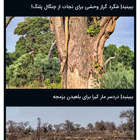
ببینید| شگرد گراز وحشی برای نجات از چنگال پلنگ!
ببینید| دردسر مار کبرا برای بلعیدن بزمجه