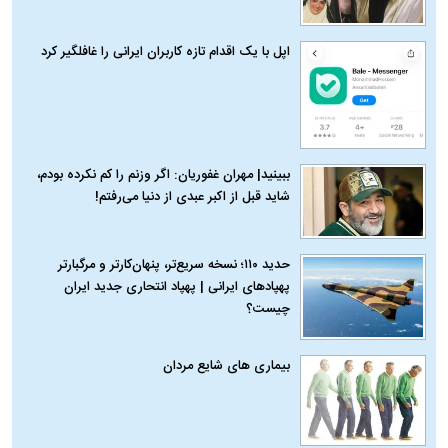
اپل با یک اقدام تازه کاربران ایرانی را غافلگیر کرد
ببینید| مهران غفوریان: اگر وزنم را کم نکرده بودم،
شاید قبل از اکبر عبدی از دنیا می‌رفتم!
حدید ۱۱۰؛ نسخه سریع‌تر، پنهان‌کارتر و مرگبارتر
پهپادهای ایرانی | پهپاد انتحاری جدید ایران
چیست؟
بیماری‌ های شایع مردان