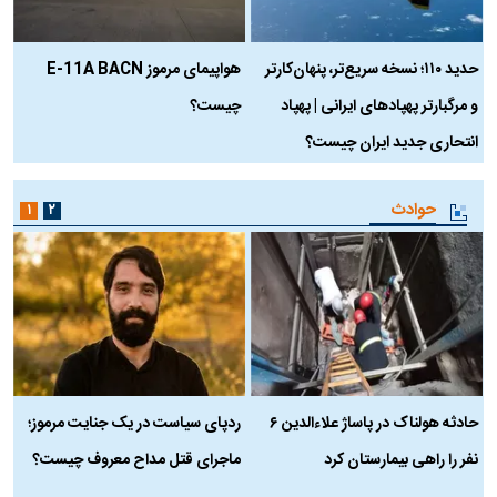
حدید ۱۱۰؛ نسخه سریع‌تر، پنهان‌کارتر
هواپیمای مرموز E-11A BACN
ف
و مرگبارتر پهپادهای ایرانی | پهپاد
چیست؟
م
انتحاری جدید ایران چیست؟
حوادث
۱
۲
حادثه هولناک در پاساژ علاءالدین ۶
ردپای سیاست در یک جنایت مرموز؛
ج
نفر را راهی بیمارستان کرد
ماجرای قتل مداح معروف چیست؟
ب