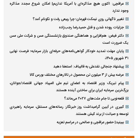
عراقچی: اکنون هیچ مذاکره‌ای با آمریکا نداریم| امکان شروع مجدد مذاکره
وجود ندارد
تغییر ناگهانی روی نیمکت قهرمان؛ چرا ربیعی رفت و نکونام آمد؟
جزئیات ربوده شدن و قتل حمیدرضا رجب‌زاده
دکتر فیض: هم‌افزایی و هماهنگی صندوق بازنشستگی مس و شرکت ملی مس
یک ضرورت است
پایان مهلت تمدید خودکار گواهی‌نامه‌های حرفه‌ای بازار سرمایه؛ فرصت نهایی
۳۱ شهریور ۱۴۰۵،
پیشنهاد جنجالی نقدعلی به قالیباف: استعفا دهید
عرضه بیش از ۳ میلیون تن محصول در تالار‌های مختلف بورس کالا
پیام تبریک وزیر اقتصاد به اعضای تیم ملی المپیاد جهانی اقتصاد/جوانان،
بزرگ‌ترین سرمایه ایران برای ساختن آینده هستند
قلعه‌نویی تا جام ملت‌های ۲۰۲۷ می‌ماند؟
کبیری در آیین گرامیداشت روز خبرنگار: رسانه‌های مستقل، سرمایه راهبردی
توسعه و صیانت از برند کیش هستند
ببینید| حضور عراقچی و صالحی در مراسم تعزیه