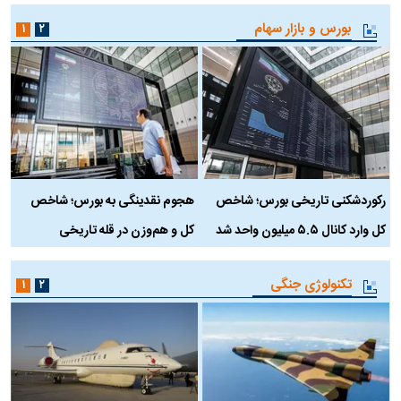
بورس و بازار سهام
۱
۲
رکوردشکنی تاریخی بورس؛ شاخص
هجوم نقدینگی به بورس؛ شاخص
ب
کل وارد کانال ۵.۵ میلیون واحد شد
کل و هم‌وزن در قله تاریخی
تکنولوژی جنگی
۱
۲