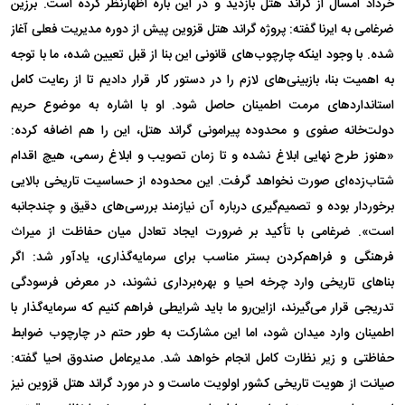
خرداد امسال از گراند هتل بازدید و در این باره اظهار‌نظر کرده است. برزین
ضرغامی به ایرنا گفته: پروژه گراند هتل قزوین پیش از دوره مدیریت فعلی آغاز
شده. با وجود اینکه چارچوب‌های قانونی این بنا از قبل تعیین شده، ما با توجه
به اهمیت بنا، بازبینی‌های لازم را در دستور کار قرار دادیم تا از رعایت کامل
استاندارد‌های مرمت اطمینان حاصل شود. او با اشاره به موضوع حریم
دولت‌خانه صفوی و محدوده پیرامونی گراند هتل، این را هم اضافه کرده‌:
«هنوز طرح نهایی ابلاغ نشده و تا زمان تصویب و ابلاغ رسمی، هیچ اقدام
شتاب‌زده‌ای صورت نخواهد گرفت. این محدوده از حساسیت تاریخی بالایی
برخوردار بوده و تصمیم‌گیری درباره آن نیازمند بررسی‌های دقیق و چندجانبه
است». ضرغامی با تأکید بر ضرورت ایجاد تعادل میان حفاظت از میراث
فرهنگی و فراهم‌کردن بستر مناسب برای سرمایه‌گذاری، یادآور شد: اگر
بنا‌های تاریخی وارد چرخه احیا و بهره‌برداری نشوند، در معرض فرسودگی
تدریجی قرار می‌گیرند، ازاین‌رو ما باید شرایطی فراهم کنیم که سرمایه‌گذار با
اطمینان وارد میدان شود، اما این مشارکت به طور حتم در چارچوب ضوابط
حفاظتی و زیر نظارت کامل انجام خواهد شد. مدیرعامل صندوق احیا گفته:
صیانت از هویت تاریخی کشور اولویت ماست و در مورد گراند هتل قزوین نیز