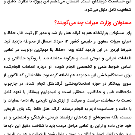
این حساسیت دوچندان است. اطمینان می‌دهیم این پروژه با نظارت دقیق و
شفافیت کامل دنبال می‌شود.
مسئولان وزارت میراث چه می‌گویند؟
پای مسئولان وزارتخانه هم به گراند هتل باز شد و مدیر کل ثبت آثار، حفظ و
احیای میراث معنوی و طبیعی کشور ۱۳ خرداد امسال از محوطه بازدید کرد.
علیرضا ایزدی در این بازدید گفته بود: «حفظ بنا مهم‌ترین اولویت در تمامی
اقدامات اجرایی و مرمتی است و هرگونه مداخله باید با رویکرد حفاظتی و بر
اساس ضوابط علمی و تخصصی انجام شود». او درباره اقدامات انجام‌شده
برای استحکام‌بخشی این مجموعه هم اضافه کرده بود: «اقداماتی که تاکنون از
سوی پیمانکار در حوزه استحکام‌بخشی گراندهتل انجام شده، در چارچوب
ملاحظات فنی و حفاظتی، منطقی است و امیدواریم پیمانکار با تعهد کامل
نسبت به حفاظت، حراست و صیانت از ارزش‌های تاریخی بنا، ادامه عملیات را
با دقت و حساسیت لازم به انجام برساند. گراند هتل فقط یک بنای تاریخی
نیست، بلکه مجموعه‌ای از لایه‌های ارزشمند تاریخی، فرهنگی و اجتماعی را در
خود جای داده و ازاین رو تمامی مراحل مرمت باید با شناخت دقیق این لایه‌ها
و با رعایت کامل اصول حفاظتی و مرمتی دنبال شود تا اصالت و هویت تاریخی