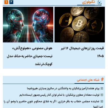
تکنولوژی
۱
۲
قیمت روز ارز‌های دیجیتال ۱۶ تیر
هوش مصنوعی «هم‌نوع‌کُش»
چ
۱۴۰۵
نیست؛ جمینای حاضر به حذف مدل
ک
کوچک‌تر نشد
#
شبکه های اجتماعی
پیام هشدارآمیز پزشکیان به واشنگتن در سالروز بمباران هیروشیما
توئیت معنادار معاون پزشکیان: با تمام توان کنار رئیس‌جمهور ایستاده‌ایم
نماینده مجلس خطاب به باقر خرازی: اگر به شلاق محکوم شوی حاضرم با وضو آن را
اجرا کنم!