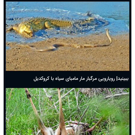
ببینید| رویارویی مرگبار مار مامبای سیاه با کروکدیل