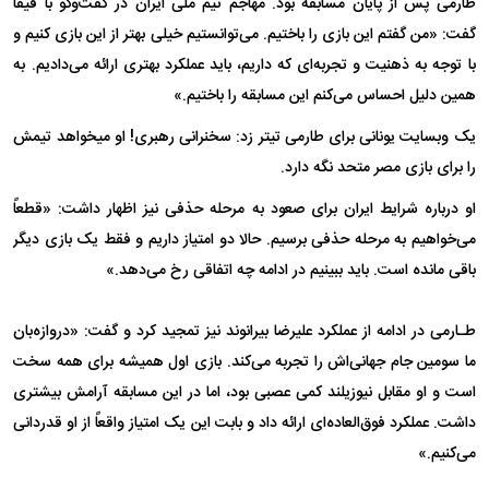
طارمی پس از پایان مسابقه بود. مهاجم تیم ملی ایران در گفت‌وگو با فیفا
گفت: «من گفتم این بازی را باختیم. می‌توانستیم خیلی بهتر از این بازی کنیم و
با توجه به ذهنیت و تجربه‌ای که داریم، باید عملکرد بهتری ارائه می‌دادیم. به
همین دلیل احساس می‌کنم این مسابقه را باختیم.»
یک وبسایت یونانی برای طارمی تیتر زد: سخنرانی رهبری! او میخواهد تیمش
را برای بازی مصر متحد نگه دارد.
او درباره شرایط ایران برای صعود به مرحله حذفی نیز اظهار داشت: «قطعاً
می‌خواهیم به مرحله حذفی برسیم. حالا دو امتیاز داریم و فقط یک بازی دیگر
باقی مانده است. باید ببینیم در ادامه چه اتفاقی رخ می‌دهد.»
طـارمی در ادامه از عملکرد علیرضا بیرانوند نیز تمجید کرد و گفت: «دروازه‌بان
ما سومین جام جهانی‌اش را تجربه می‌کند. بازی اول همیشه برای همه سخت
است و او مقابل نیوزیلند کمی عصبی بود، اما در این مسابقه آرامش بیشتری
داشت. عملکرد فوق‌العاده‌ای ارائه داد و بابت این یک امتیاز واقعاً از او قدردانی
می‌کنیم.»