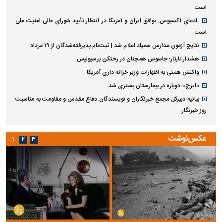
است
ادعای آکسیوس: توافق ایران و آمریکا در انتظار تأیید شورای عالی امنیت ملی
است
نتایج آزمون مدارس سمپاد اعلام شد | ثبت‌نام پذیرفته‌شدگان از ۱۹ مرداد
هشدار تارتار؛ جاسوس همچنان در رختکن پرسپولیس
واکنش همتی به اظهارات وزیر خزانه داری آمریکا
«ایرج» دوباره در بیمارستان بستری شد
بیانیه دبیرکل مجمع خبرنگاران و نویسندگان دفاع مقدس و مقاومت به مناسبت
روز خبرنگار
عکس‌نوشت
۱
۲
۳