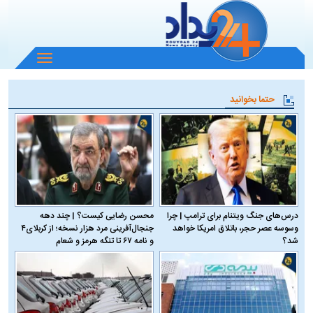
باز
و
بسته
حتما بخوانید
کردن
منو
درس‌های جنگ ویتنام برای ترامپ | چرا
محسن رضایی کیست؟ | چند دهه
وسوسه عصر حجر، باتلاق امریکا خواهد
جنجال‌آفرینی مرد هزار نسخه؛ از کربلای۴
شد؟
و نامه ۶۷ تا تنگه هرمز و شعام