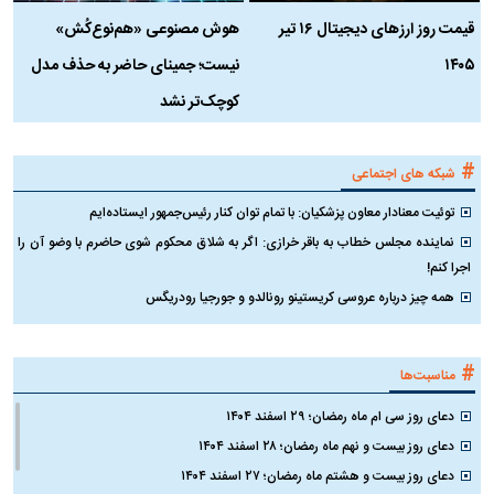
قیمت روز ارز‌های دیجیتال ۱۶ تیر
هوش مصنوعی «هم‌نوع‌کُش»
چ
۱۴۰۵
نیست؛ جمینای حاضر به حذف مدل
ک
کوچک‌تر نشد
#
شبکه های اجتماعی
توئیت معنادار معاون پزشکیان: با تمام توان کنار رئیس‌جمهور ایستاده‌ایم
نماینده مجلس خطاب به باقر خرازی: اگر به شلاق محکوم شوی حاضرم با وضو آن را
اجرا کنم!
همه چیز درباره عروسی کریستینو رونالدو و جورجیا رودریگس
#
مناسبت‌ها
دعای روز سی ام ماه رمضان؛ ۲۹ اسفند ۱۴۰۴
دعای روز بیست و نهم ماه رمضان؛ ۲۸ اسفند ۱۴۰۴
دعای روز بیست و هشتم ماه رمضان؛ ۲۷ اسفند ۱۴۰۴