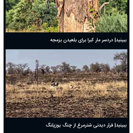
ببینید| دردسر مار کبرا برای بلعیدن بزمجه
ببینید| فرار دیدنی شترمرغ از چنگ یوزپلنگ