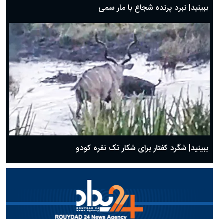
ببینید| نبرد پرنده شجاع با مار سمی
ببینید| شگرد کفتار برای شکار تک نفره کودو