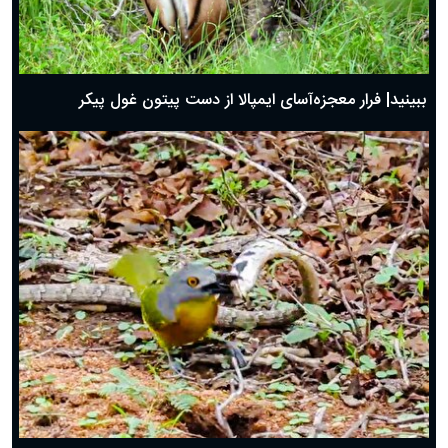
ببینید| فرار معجزه‌آسای ایمپالا از دست پیتون غول پیکر