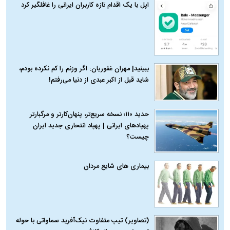
اپل با یک اقدام تازه کاربران ایرانی را غافلگیر کرد
ببینید| مهران غفوریان: اگر وزنم را کم نکرده بودم،
شاید قبل از اکبر عبدی از دنیا می‌رفتم!
حدید ۱۱۰؛ نسخه سریع‌تر، پنهان‌کارتر و مرگبارتر
پهپادهای ایرانی | پهپاد انتحاری جدید ایران
چیست؟
بیماری‌ های شایع مردان
(تصاویر) تیپ متفاوت نیک‌آفرید سماواتی با حوله