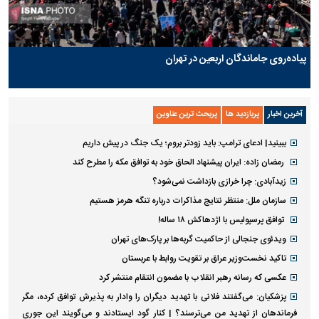
پیاده‌روی جاماندگان اربعین در تهران
آخرین اخبار
پربازدید ها
پربحث ترین عناوین
ببینید| ادعای ترامپ: باید زودتر بروم؛ یک جنگ در پیش داریم
رمضان زاده: ایران پیشنهاد الحاق خود به توافق مکه را مطرح کند
زیدآبادی: چرا خرازی بازداشت نمی‌شود؟
سازمان ملل: منتظر نتایج مذاکرات درباره تنگه هرمز هستیم
توافق پرسپولیس با اژدهاکش ۱۸ ساله!
ویدئوی جنجالی از حاکمیت گربه‌ها بر پارک‌های تهران
تاکید نخست‌وزیر عراق بر تقویت روابط با عربستان
عکسی که رسانه رهبر انقلاب با مضمون انتقام منتشر کرد
پزشکیان: می‌گفتند فلانی با تهدید دیگران را وادار به پذیرش توافق کرده، مگر
فرماندهان از تهدید من می‌ترسند؟ | کنار گود ایستادند و می‌گویند این جوری