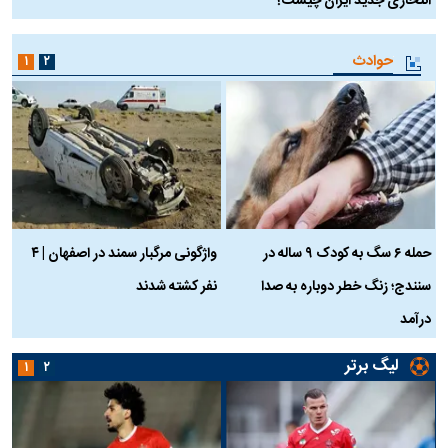
انتحاری جدید ایران چیست؟
حوادث
۱
۲
حمله ۶ سگ به کودک ۹ ساله در
واژگونی مرگبار سمند در اصفهان | ۴
ع
سنندج؛ زنگ خطر دوباره به صدا
نفر کشته شدند
ک
درآمد
لیگ برتر
۱
۲