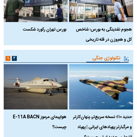
هجوم نقدینگی به بورس؛ شاخص
بورس تهران رکورد شکست
س
کل و هم‌وزن در قله تاریخی
تکنولوژی جنگی
۱
۲
حدید ۱۱۰؛ نسخه سریع‌تر، پنهان‌کارتر
هواپیمای مرموز E-11A BACN
ف
و مرگبارتر پهپادهای ایرانی | پهپاد
چیست؟
م