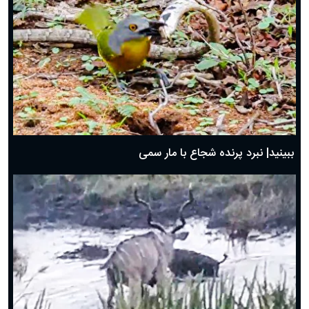
ببینید| نبرد پرنده شجاع با مار سمی