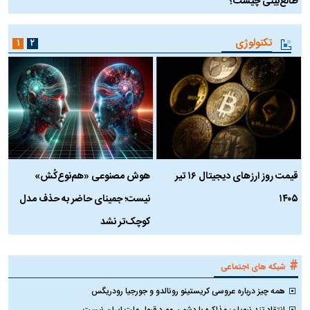
طالع‌بینی چیست؟
آ
تکنولوژی
۱
۲
قیمت روز ارز‌های دیجیتال ۱۶ تیر
هوش مصنوعی «هم‌نوع‌کُش»
چ
۱۴۰۵
نیست؛ جمینای حاضر به حذف مدل
ک
کوچک‌تر نشد
#
شبکه های اجتماعی
همه چیز درباره عروسی کریستینو رونالدو و جورجیا رودریگس