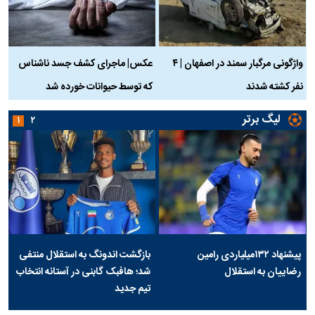
واژگونی مرگبار سمند در اصفهان | ۴
عکس| ماجرای کشف جسد ناشناس
نفر کشته شدند
که توسط حیوانات خورده شد
گ
لیگ برتر
۱
۲
پیشنهاد ۱۳۲میلیاردی رامین
بازگشت اندونگ به استقلال منتفی
رضاییان به استقلال
شد؛ هافبک گابنی در آستانه انتخاب
تیم جدید