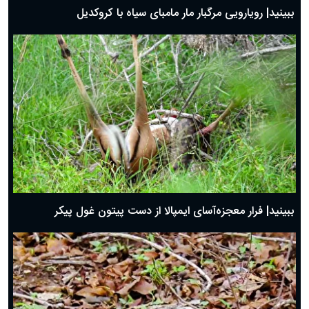
ببینید| رویارویی مرگبار مار مامبای سیاه با کروکدیل
ببینید| فرار معجزه‌آسای ایمپالا از دست پیتون غول پیکر