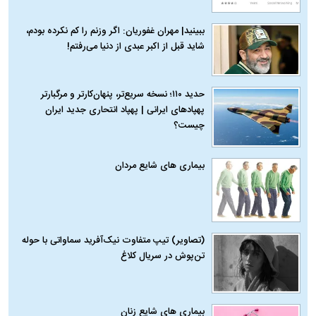
ببینید| مهران غفوریان: اگر وزنم را کم نکرده بودم،
شاید قبل از اکبر عبدی از دنیا می‌رفتم!
حدید ۱۱۰؛ نسخه سریع‌تر، پنهان‌کارتر و مرگبارتر
پهپادهای ایرانی | پهپاد انتحاری جدید ایران
چیست؟
بیماری‌ های شایع مردان
(تصاویر) تیپ متفاوت نیک‌آفرید سماواتی با حوله
تن‌پوش در سریال کلاغ
بیماری‌ های شایع زنان