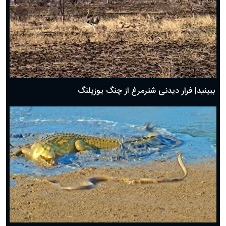
ببینید| فرار دیدنی شترمرغ از چنگ یوزپلنگ