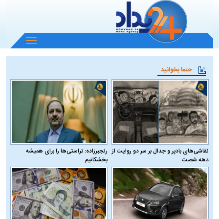
باز
و
بسته
حتما بخوانید
کردن
منو
نقاشی‌های بادپر و جدال بر سر دو روایت از
رنجبرزاده: تراستی‌ها را برای همیشه
دهه شصت
بخشکانیم