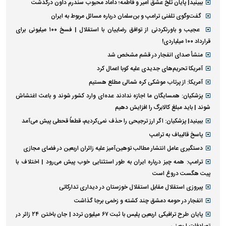
ببینید| پایان تلخ عشق امیر و فاطمه؛ داماد محبوب سندرم داون درگذشت
گفت‌وگوی تلفنی ترامپ و بن‌سلمان درباره مسائل مربوط به ایران
عجیب و باورنکردنی از توافق رضاییان با استقلال | فسخ ۱۰۰ میلیونی برای
قرارداد ۱۰۰ میلیاردی!
منشأ صدای انفجار در قشم مشخص شد
آمریکا تحریم‌های جدیدی علیه کوبا اعمال کرد
آمریکا: از پرتاب موشکی کره شمالی مطلع هستیم
پزشکیان: همسایگان ما اجازه ندادند عده‌ای وارد کشور شوند و باعث اغتشاش
شوند | باید مبلغ کالابرگ را افزایش دهیم
ببینید| پزشکیان: اگر ارز ترجیحی را حذف نمی‌کردیم، قطعاً قحطی پیش می‌آمد
پاسخ قالیباف به ترامپ
دستگیری عامل انتشار مطالب توهین‌آمیز علیه زائران اربعین در فضای مجازی
ترامپ: همه چیز درباره ایران به طور استثنایی خوب پیش می‌رود | اختلاف با
پیت هگست دروغ است
پیروزی استقلال مقابل استقلال خوزستان در دیداری تدارکاتی
انفجار در حومه دمشق چند کشته و زخمی برجا گذاشت
پایان طرح ترافیکی اربعین پلیس با ثبت ۶۷ میلیون تردد | جان باختن ۲۴ زائر در