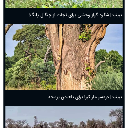
ببینید| شگرد گراز وحشی برای نجات از چنگال پلنگ!
ببینید| دردسر مار کبرا برای بلعیدن بزمجه