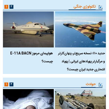
تکنولوژی جنگی
۱
۲
حدید ۱۱۰؛ نسخه سریع‌تر، پنهان‌کارتر
هواپیمای مرموز E-11A BACN
ف
و مرگبارتر پهپادهای ایرانی | پهپاد
چیست؟
م
انتحاری جدید ایران چیست؟
حوادث
۱
۲