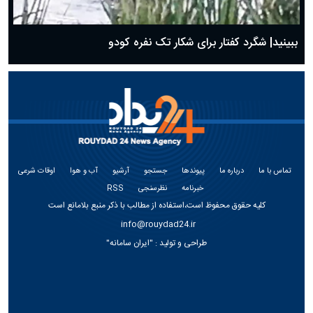
ببینید| شگرد کفتار برای شکار تک نفره کودو
تماس با ما
درباره ما
پیوندها
جستجو
آرشیو
آب و هوا
اوقات شرعی
خبرنامه
نظرسنجی
RSS
کلیه حقوق محفوظ است،استفاده از مطالب با ذکر منبع بلامانع است
info@rouydad24.ir
طراحی و تولید :
"ایران سامانه"