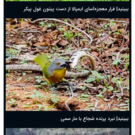
ببینید| فرار معجزه‌آسای ایمپالا از دست پیتون غول پیکر
ببینید| نبرد پرنده شجاع با مار سمی