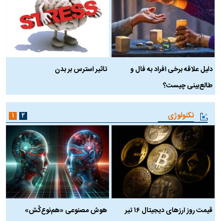
دلیل علاقه برخی افراد به فال و
تاثیر استرس بر بدن
ع
طالع‌بینی چیست؟
آ
تکنولوژی
۱
۲
قیمت روز ارز‌های دیجیتال ۱۶ تیر
هوش مصنوعی «هم‌نوع‌کُش»
چ