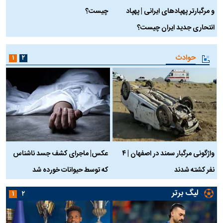
و مرگبارتر پهپادهای ایرانی | پهپاد
چیست؟
م
انتحاری جدید ایران چیست؟
حوادث
۱
۲
واژگونی مرگبار سمند در اصفهان | ۴
عکس| ماجرای کشف جسد ناشناس
نفر کشته شدند
که توسط حیوانات خورده شد
گ
لیگ برتر
۱
۲