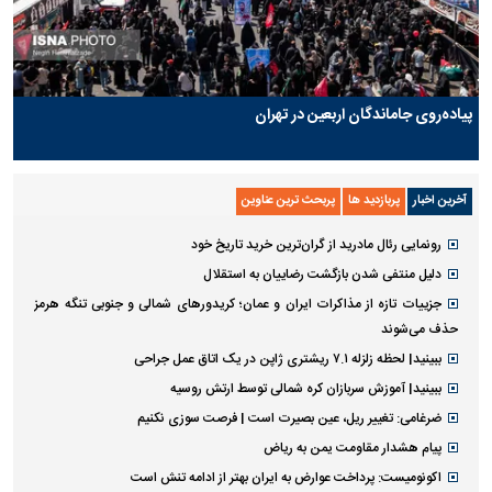
پیاده‌روی جاماندگان اربعین در تهران
آخرین اخبار
پربازدید ها
پربحث ترین عناوین
رونمایی رئال مادرید از گران‌ترین خرید تاریخ خود
دلیل منتفی شدن بازگشت رضاییان به استقلال
جزییات تازه از مذاکرات ایران و عمان؛ کریدورهای شمالی و جنوبی تنگه هرمز
حذف می‌شوند
ببینید| لحظه زلزله ۷.۱ ریشتری ژاپن در یک اتاق عمل جراحی
ببینید| آموزش سربازان کره شمالی توسط ارتش روسیه
ضرغامی: تغییر ریل، عین بصیرت است | فرصت سوزی نکنیم
پیام هشدار مقاومت یمن به ریاض
اکونومیست: پرداخت عوارض به ایران بهتر از ادامه تنش است