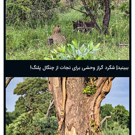
ببینید| شگرد گراز وحشی برای نجات از چنگال پلنگ!