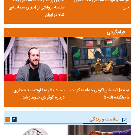
مرصاد و الهیات سیاسی مجاهدین
آخرین پرده از حیات سیاسی یک
خلق
سلسله | روایتی از آخرین مصاحبه‌ی
شاه در ایران
فیلم‌گردی
۱
ببینید| انیمیشن لگویی حمله به کویت
ببینید| نظر متفاوت سینا حجازی
با جنگنده اف-۵
درباره گوگوش خبرساز شد
سلامت و زندگی
۱
۲