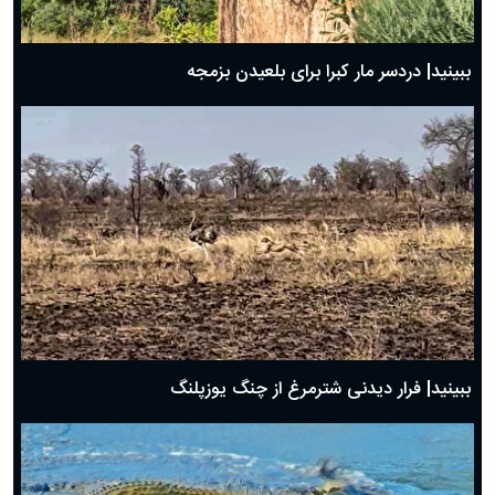
ببینید| دردسر مار کبرا برای بلعیدن بزمجه
ببینید| فرار دیدنی شترمرغ از چنگ یوزپلنگ