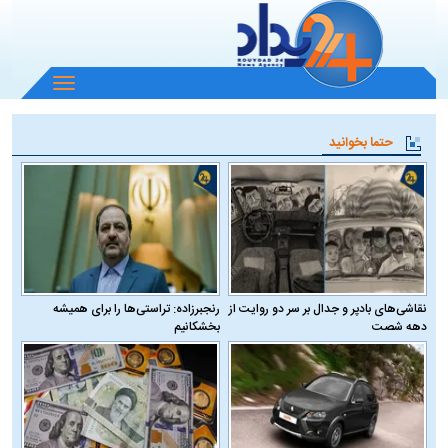
باز
و
بسته
حتما بخوانید
کردن
منو
نقاشی‌های بادپر و جدال بر سر دو روایت از
رنجبرزاده: تراستی‌ها را برای همیشه
دهه شصت
بخشکانیم