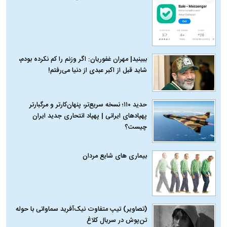
ببینید| مهران غفوریان: اگر وزنم را کم نکرده بودم،
شاید قبل از اکبر عبدی از دنیا می‌رفتم!
حدید ۱۱۰؛ نسخه سریع‌تر، پنهان‌کارتر و مرگبارتر
پهپادهای ایرانی | پهپاد انتحاری جدید ایران
چیست؟
بیماری‌ های شایع مردان
(تصاویر) تیپ متفاوت نیک‌آفرید سماواتی با حوله
تن‌پوش در سریال کلاغ