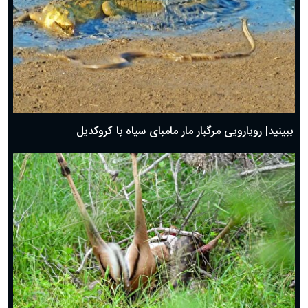
ببینید| رویارویی مرگبار مار مامبای سیاه با کروکدیل