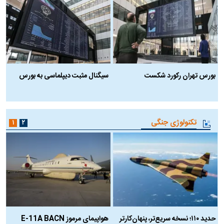
بورس تهران رکورد شکست
سیگنال مثبت دیپلماسی به بورس
ب
تکنولوژی جنگی
۱
۲
حدید ۱۱۰؛ نسخه سریع‌تر، پنهان‌کارتر
هواپیمای مرموز E-11A BACN
ف