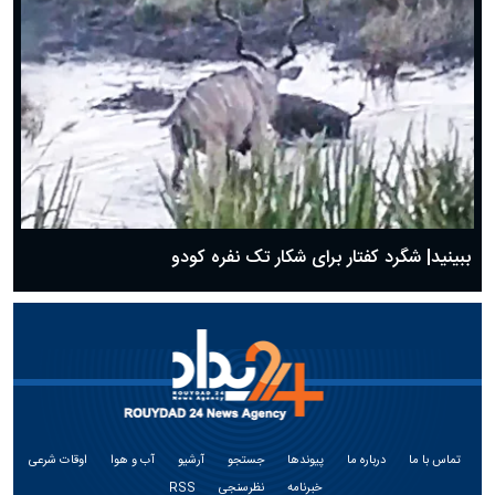
ببینید| شگرد کفتار برای شکار تک نفره کودو
تماس با ما
درباره ما
پیوندها
جستجو
آرشیو
آب و هوا
اوقات شرعی
خبرنامه
نظرسنجی
RSS