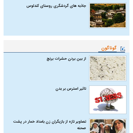
جاذبه های گردشگری روستای کندلوس
گوناگون
از بین بردن حشرات برنج
تاثیر استرس بر بدن
تصاویر تازه از بازیگران زن بامداد خمار در پشت
صحنه