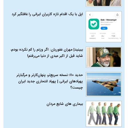
اپل با یک اقدام تازه کاربران ایرانی را غافلگیر کرد
ببینید| مهران غفوریان: اگر وزنم را کم نکرده بودم،
شاید قبل از اکبر عبدی از دنیا می‌رفتم!
حدید ۱۱۰؛ نسخه سریع‌تر، پنهان‌کارتر و مرگبارتر
پهپادهای ایرانی | پهپاد انتحاری جدید ایران
چیست؟
بیماری‌ های شایع مردان