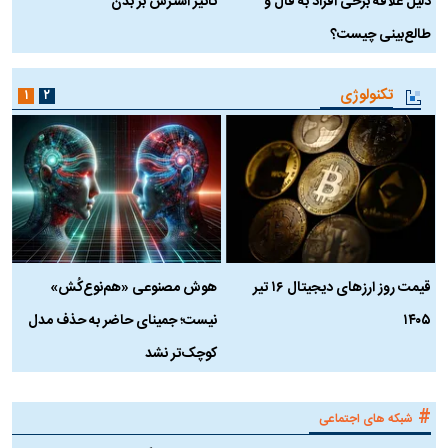
دلیل علاقه برخی افراد به فال و
تاثیر استرس بر بدن
ع
طالع‌بینی چیست؟
آ
تکنولوژی
۱
۲
قیمت روز ارز‌های دیجیتال ۱۶ تیر
هوش مصنوعی «هم‌نوع‌کُش»
چ
۱۴۰۵
نیست؛ جمینای حاضر به حذف مدل
ک
کوچک‌تر نشد
#
شبکه های اجتماعی