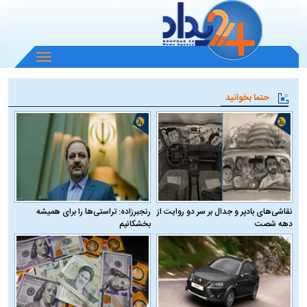
باز
و
بسته
حتما بخوانید
کردن
منو
نقاشی‌های بادپر و جدال بر سر دو روایت از
رنجبرزاده: تراستی‌ها را برای همیشه
دهه شصت
بخشکانیم