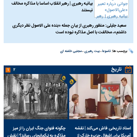
بیانیه رهبری | رهبر انقلاب اساسا با مذاکره مخالف
نیستند
سعید جلیلی: منظور رهبری از بیان جمله «بنده علی الاصول نظر دیگری
داشتم»، مخالفت با اصل مذاکره نبوده است
برچسب ها:
تاسوعا
،
بیت رهبری
،
مجتبی خامنه ای
تاریخ
۱
۲
اسناد تاریخی فاش می‌کند | نقشه
چگونه فتوای جنگ ایران را از میز
آمریکا برای اشغال جزیره خارک از
مذاکره به ترکمانچای رساند؟ | نقش