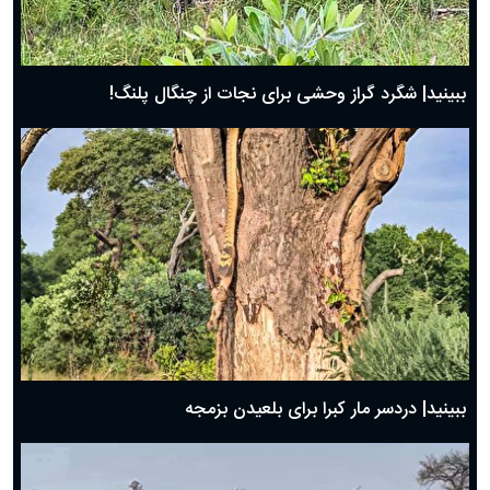
ببینید| شگرد گراز وحشی برای نجات از چنگال پلنگ!
ببینید| دردسر مار کبرا برای بلعیدن بزمجه