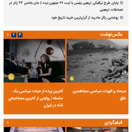
پایان طرح ترافیکی اربعین پلیس با ثبت ۶۷ میلیون تردد | جان باختن ۲۴ زائر در
تصادفات اربعینی
رونمایی رئال مادرید از گران‌ترین خرید تاریخ خود
عکس‌نوشت
۱
۲
۳
مرصاد و الهیات سیاسی مجاهدین
آخرین پرده از حیات سیاسی یک
خلق
سلسله | روایتی از آخرین مصاحبه‌ی
شاه در ایران
فیلم‌گردی
۱