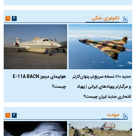
ب
تکنولوژی جنگی
۱
۲
حدید ۱۱۰؛ نسخه سریع‌تر، پنهان‌کارتر
هواپیمای مرموز E-11A BACN
ف
و مرگبارتر پهپادهای ایرانی | پهپاد
چیست؟
م
انتحاری جدید ایران چیست؟
حوادث
۱
۲