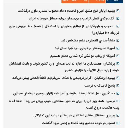
ببینید| پایان تلخ عشق امیر و فاطمه؛ داماد محبوب سندرم داون درگذشت
گفت‌وگوی تلفنی ترامپ و بن‌سلمان درباره مسائل مربوط به ایران
عجیب و باورنکردنی از توافق رضاییان با استقلال | فسخ ۱۰۰ میلیونی برای
قرارداد ۱۰۰ میلیاردی!
منشأ صدای انفجار در قشم مشخص شد
آمریکا تحریم‌های جدیدی علیه کوبا اعمال کرد
آمریکا: از پرتاب موشکی کره شمالی مطلع هستیم
پزشکیان: همسایگان ما اجازه ندادند عده‌ای وارد کشور شوند و باعث اغتشاش
شوند | باید مبلغ کالابرگ را افزایش دهیم
ببینید| پزشکیان: اگر ارز ترجیحی را حذف نمی‌کردیم، قطعاً قحطی پیش می‌آمد
پاسخ قالیباف به ترامپ
دستگیری عامل انتشار مطالب توهین‌آمیز علیه زائران اربعین در فضای مجازی
ترامپ: همه چیز درباره ایران به طور استثنایی خوب پیش می‌رود | اختلاف با
پیت هگست دروغ است
پیروزی استقلال مقابل استقلال خوزستان در دیداری تدارکاتی
انفجار در حومه دمشق چند کشته و زخمی برجا گذاشت