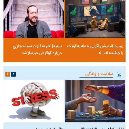
ببینید| انیمیشن لگویی حمله به کویت
ببینید| نظر متفاوت سینا حجازی
با جنگنده اف-۵
درباره گوگوش خبرساز شد
سلامت و زندگی
۱
۲