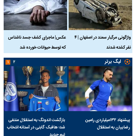
واژگونی مرگبار سمند در اصفهان | ۴
عکس| ماجرای کشف جسد ناشناس
نفر کشته شدند
که توسط حیوانات خورده شد
گ
لیگ برتر
۱
۲
پیشنهاد ۱۳۲میلیاردی رامین
بازگشت اندونگ به استقلال منتفی
رضاییان به استقلال
شد؛ هافبک گابنی در آستانه انتخاب
تیم جدید