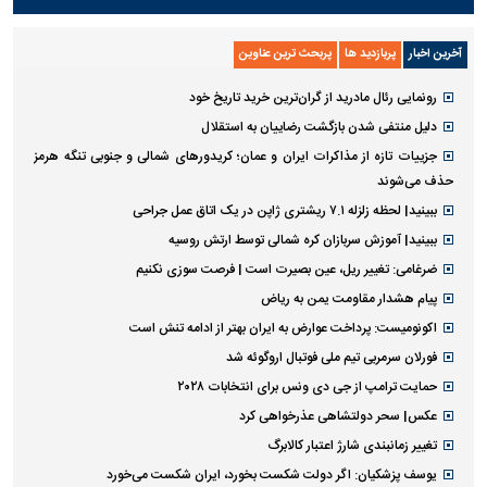
آخرین اخبار
پربازدید ها
پربحث ترین عناوین
رونمایی رئال مادرید از گران‌ترین خرید تاریخ خود
دلیل منتفی شدن بازگشت رضاییان به استقلال
جزییات تازه از مذاکرات ایران و عمان؛ کریدورهای شمالی و جنوبی تنگه هرمز
حذف می‌شوند
ببینید| لحظه زلزله ۷.۱ ریشتری ژاپن در یک اتاق عمل جراحی
ببینید| آموزش سربازان کره شمالی توسط ارتش روسیه
ضرغامی: تغییر ریل، عین بصیرت است | فرصت سوزی نکنیم
پیام هشدار مقاومت یمن به ریاض
اکونومیست: پرداخت عوارض به ایران بهتر از ادامه تنش است
فورلان سرمربی تیم ملی فوتبال اروگوئه شد
حمایت ترامپ از جی دی ونس برای انتخابات ۲۰۲۸
عکس| سحر دولتشاهی عذرخواهی کرد
تغییر زمانبندی‌ شارژ اعتبار کالابرگ
یوسف پزشکیان: اگر دولت شکست بخورد، ایران شکست می‌خورد