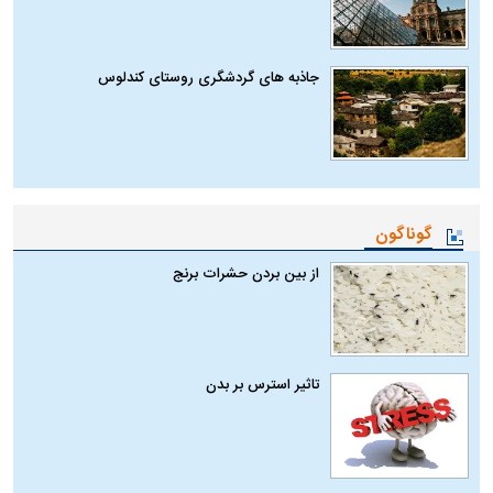
جاذبه های گردشگری روستای کندلوس
گوناگون
از بین بردن حشرات برنج
تاثیر استرس بر بدن