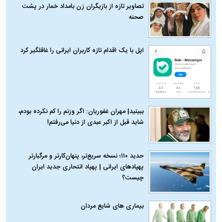
تصاویر تازه از بازیگران زن بامداد خمار در پشت
صحنه
اپل با یک اقدام تازه کاربران ایرانی را غافلگیر کرد
ببینید| مهران غفوریان: اگر وزنم را کم نکرده بودم،
شاید قبل از اکبر عبدی از دنیا می‌رفتم!
حدید ۱۱۰؛ نسخه سریع‌تر، پنهان‌کارتر و مرگبارتر
پهپادهای ایرانی | پهپاد انتحاری جدید ایران
چیست؟
بیماری‌ های شایع مردان