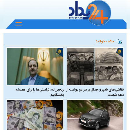
باز
و
بسته
حتما بخوانید
کردن
منو
نقاشی‌های بادپر و جدال بر سر دو روایت از
رنجبرزاده: تراستی‌ها را برای همیشه
دهه شصت
بخشکانیم