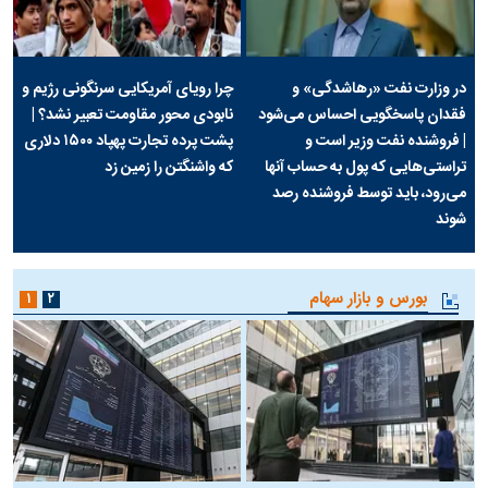
در وزارت نفت «رهاشدگی» و
چرا رویای آمریکایی سرنگونی رژیم و
فقدان پاسخگویی احساس می‌شود
نابودی محور مقاومت تعبیر نشد؟ |
| فروشنده نفت وزیر است و
پشت پرده تجارت پهپاد‌ ۱۵۰۰ دلاری
تراستی‌هایی که پول به حساب آنها
که واشنگتن را زمین زد
می‌رود، باید توسط فروشنده رصد
شوند
بورس و بازار سهام
۱
۲