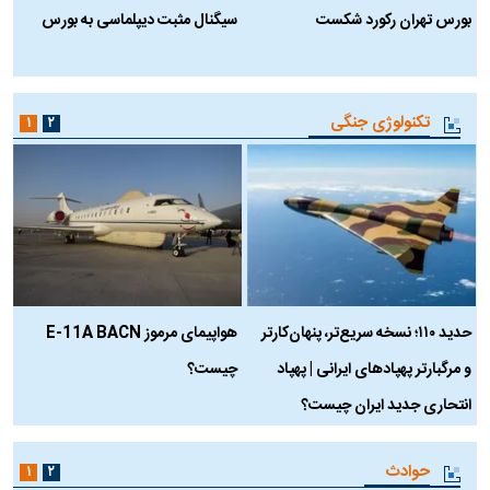
بورس تهران رکورد شکست
سیگنال مثبت دیپلماسی به بورس
ب
تکنولوژی جنگی
۱
۲
حدید ۱۱۰؛ نسخه سریع‌تر، پنهان‌کارتر
هواپیمای مرموز E-11A BACN
ف
و مرگبارتر پهپادهای ایرانی | پهپاد
چیست؟
م
انتحاری جدید ایران چیست؟
حوادث
۱
۲