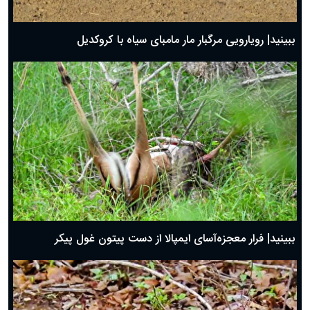
ببینید| رویارویی مرگبار مار مامبای سیاه با کروکدیل
ببینید| فرار معجزه‌آسای ایمپالا از دست پیتون غول پیکر