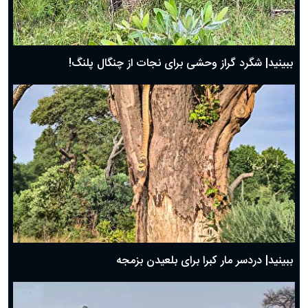
ببینید| شگرد گراز وحشی برای نجات از چنگال پلنگ!
ببینید| دردسر مار کبرا برای بلعیدن بزمجه