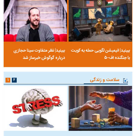
ببینید| انیمیشن لگویی حمله به کویت
ببینید| نظر متفاوت سینا حجازی
با جنگنده اف-۵
درباره گوگوش خبرساز شد
سلامت و زندگی
۱
۲