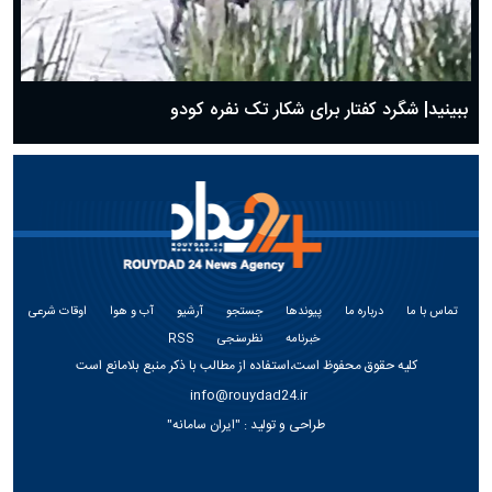
ببینید| شگرد کفتار برای شکار تک نفره کودو
تماس با ما
درباره ما
پیوندها
جستجو
آرشیو
آب و هوا
اوقات شرعی
خبرنامه
نظرسنجی
RSS
کلیه حقوق محفوظ است،استفاده از مطالب با ذکر منبع بلامانع است
info@rouydad24.ir
طراحی و تولید :
"ایران سامانه"