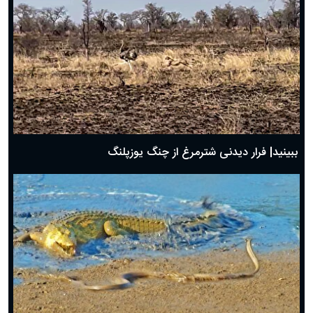
ببینید| فرار دیدنی شترمرغ از چنگ یوزپلنگ