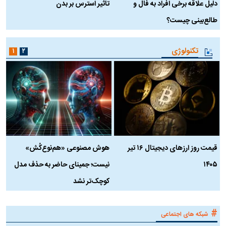
دلیل علاقه برخی افراد به فال و
تاثیر استرس بر بدن
ع
طالع‌بینی چیست؟
آ
تکنولوژی
۱
۲
قیمت روز ارز‌های دیجیتال ۱۶ تیر
هوش مصنوعی «هم‌نوع‌کُش»
چ
۱۴۰۵
نیست؛ جمینای حاضر به حذف مدل
ک
کوچک‌تر نشد
#
شبکه های اجتماعی