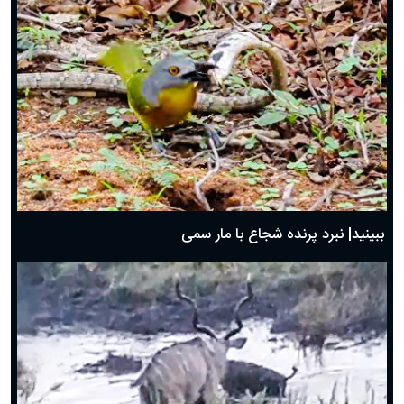
ببینید| نبرد پرنده شجاع با مار سمی