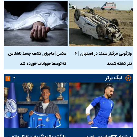
واژگونی مرگبار سمند در اصفهان | ۴
عکس| ماجرای کشف جسد ناشناس
نفر کشته شدند
که توسط حیوانات خورده شد
گ
لیگ برتر
۱
۲
پیشنهاد ۱۳۲میلیاردی رامین
بازگشت اندونگ به استقلال منتفی